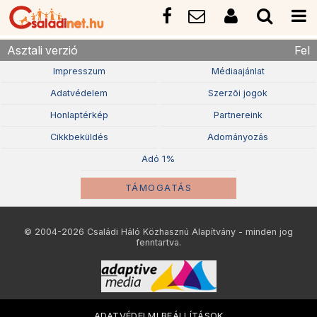
Asztali verzió
Fel
Impresszum
Médiaajánlat
Adatvédelem
Szerzõi jogok
Honlaptérkép
Partnereink
Cikkbeküldés
Adományozás
Adó 1%
TÁMOGATÁS
© 2004-2026 Családi Háló Közhasznú Alapítvány - minden jog
fenntartva.
ADATVÉDELMI BEÁLLÍTÁSOK