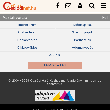
Asztali verzió
Fel
Impresszum
Médiaajánlat
Adatvédelem
Szerzõi jogok
Honlaptérkép
Partnereink
Cikkbeküldés
Adományozás
Adó 1%
TÁMOGATÁS
© 2004-2026 Családi Háló Közhasznú Alapítvány - minden jog
fenntartva.
ADATVÉDELMI BEÁLLÍTÁSOK