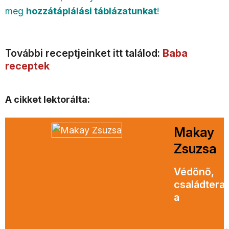
meg
hozzátáplálási táblázatunkat
!
További receptjeinket itt találod:
Baba
receptek
A cikket lektorálta:
Makay
Zsuzsa
Védőnő,
családtera
a