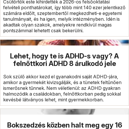
Csütörtök este kihirdették a 2026-os felsőoktatási
felvételi ponthatárokat, így több mint 140 ezer jelentkező
számára eldőlt, szeptembertől megkezdheti-e egyetemi
tanulmányait, és ha igen, melyik intézményben. Idén is
akadtak olyan szakok, amelyekre rendkívül magas
pontszámmal lehetett csak bekerülni.
Lehet, hogy te is ADHD-s vagy? A
felnőttkori ADHD 8 árulkodó jele
Sok szülő akkor kezd el gyanakodni saját ADHD-jára,
amikor a gyermekét kivizsgálják, és a tünetek feltűnően
ismerősnek tűnnek. Nem véletlenül: az ADHD gyakran
halmozódik a családokban, felnőttkorban pedig sokkal
kevésbé látványos lehet, mint gyermekkorban.
Bokszedzés közben halt meg egy 16