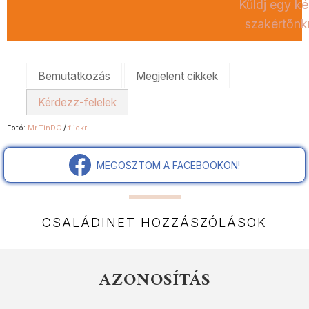
Küldj egy ké
szakértőnk
Bemutatkozás
Megjelent cikkek
Kérdezz-felelek
Fotó:
Mr.TinDC
/
flickr
MEGOSZTOM A FACEBOOKON!
CSALÁDINET HOZZÁSZÓLÁSOK
AZONOSÍTÁS