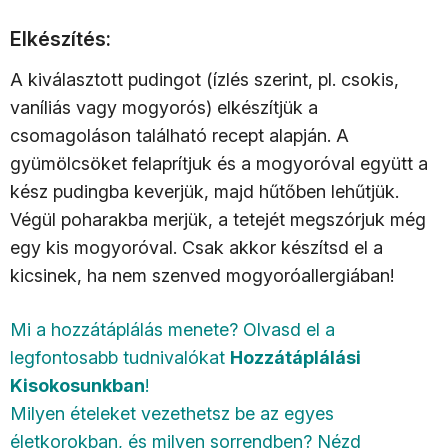
Elkészítés:
A kiválasztott pudingot (ízlés szerint, pl. csokis,
vaníliás vagy mogyorós) elkészítjük a
csomagoláson található recept alapján. A
gyümölcsöket felaprítjuk és a mogyoróval együtt a
kész pudingba keverjük, majd hűtőben lehűtjük.
Végül poharakba merjük, a tetejét megszórjuk még
egy kis mogyoróval. Csak akkor készítsd el a
kicsinek, ha nem szenved mogyoróallergiában!
Mi a hozzátáplálás menete? Olvasd el a
legfontosabb tudnivalókat
Hozzátáplálási
Kisokosunkban
!
Milyen ételeket vezethetsz be az egyes
életkorokban, és milyen sorrendben? Nézd