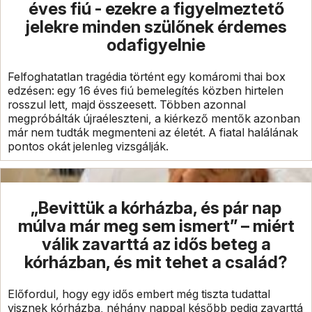
éves fiú - ezekre a figyelmeztető
jelekre minden szülőnek érdemes
odafigyelnie
Felfoghatatlan tragédia történt egy komáromi thai box
edzésen: egy 16 éves fiú bemelegítés közben hirtelen
rosszul lett, majd összeesett. Többen azonnal
megpróbálták újraéleszteni, a kiérkező mentők azonban
már nem tudták megmenteni az életét. A fiatal halálának
pontos okát jelenleg vizsgálják.
„Bevittük a kórházba, és pár nap
múlva már meg sem ismert” – miért
válik zavarttá az idős beteg a
kórházban, és mit tehet a család?
Előfordul, hogy egy idős embert még tiszta tudattal
visznek kórházba, néhány nappal később pedig zavarttá