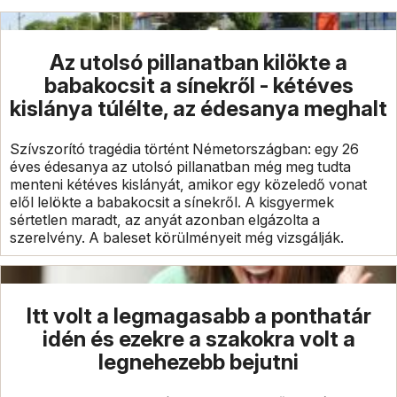
Az utolsó pillanatban kilökte a
babakocsit a sínekről - kétéves
kislánya túlélte, az édesanya meghalt
Szívszorító tragédia történt Németországban: egy 26
éves édesanya az utolsó pillanatban még meg tudta
menteni kétéves kislányát, amikor egy közeledő vonat
elől lelökte a babakocsit a sínekről. A kisgyermek
sértetlen maradt, az anyát azonban elgázolta a
szerelvény. A baleset körülményeit még vizsgálják.
Itt volt a legmagasabb a ponthatár
idén és ezekre a szakokra volt a
legnehezebb bejutni