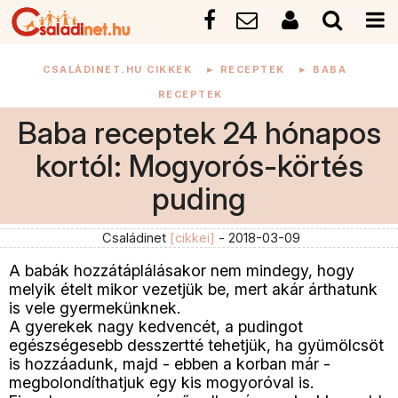
CSALÁDINET.HU CIKKEK
►
RECEPTEK
►
BABA
RECEPTEK
Baba receptek 24 hónapos
kortól: Mogyorós-körtés
puding
Családinet
[cikkei]
- 2018-03-09
A babák hozzátáplálásakor nem mindegy, hogy
melyik ételt mikor vezetjük be, mert akár árthatunk
is vele gyermekünknek.
A gyerekek nagy kedvencét, a pudingot
egészségesebb desszertté tehetjük, ha gyümölcsöt
is hozzáadunk, majd - ebben a korban már -
megbolondíthatjuk egy kis mogyoróval is.