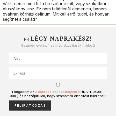
válik, nem ismeri fel a hozzátartozóit, vagy szokatlanul
aluszékony lesz. Ez nem feltétlenül demencia, hanem
gyakran kórházi delírium. Mit kell erről tudni, és hogyan
segíthet a család?
LÉGY NAPRAKÉSZ!
Gyermeknevelés, friss hírek, aktualitások - hírlevél
Elfogadom az
Adatkezelési szabályzatot
(NAIH: 04091-
0001) és hozzájárulok, hogy számomra értesítést küldjenek.