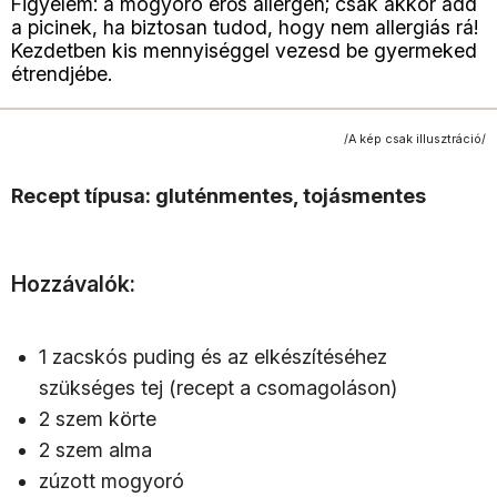
Figyelem: a mogyoró erős allergén; csak akkor add
a picinek, ha biztosan tudod, hogy nem allergiás rá!
Kezdetben kis mennyiséggel vezesd be gyermeked
étrendjébe.
/A kép csak illusztráció/
Recept típusa: gluténmentes, tojásmentes
Hozzávalók:
1 zacskós puding és az elkészítéséhez
szükséges tej (recept a csomagoláson)
2 szem körte
2 szem alma
zúzott mogyoró