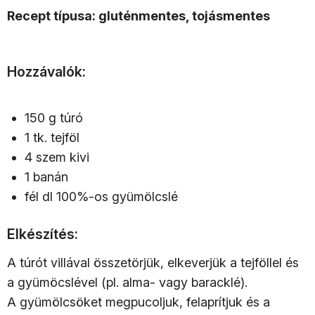
Recept típusa: gluténmentes, tojásmentes
Hozzávalók:
150 g túró
1 tk. tejföl
4 szem kivi
1 banán
fél dl 100%-os gyümölcslé
Elkészítés:
A túrót villával összetörjük, elkeverjük a tejföllel és
a gyümöcslével (pl. alma- vagy baracklé).
A gyümölcsöket megpucoljuk, felaprítjuk és a