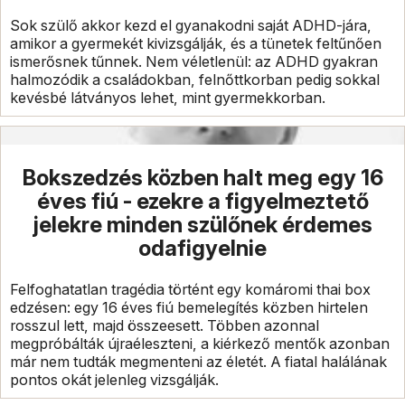
Sok szülő akkor kezd el gyanakodni saját ADHD-jára,
amikor a gyermekét kivizsgálják, és a tünetek feltűnően
ismerősnek tűnnek. Nem véletlenül: az ADHD gyakran
halmozódik a családokban, felnőttkorban pedig sokkal
kevésbé látványos lehet, mint gyermekkorban.
Bokszedzés közben halt meg egy 16
éves fiú - ezekre a figyelmeztető
jelekre minden szülőnek érdemes
odafigyelnie
Felfoghatatlan tragédia történt egy komáromi thai box
edzésen: egy 16 éves fiú bemelegítés közben hirtelen
rosszul lett, majd összeesett. Többen azonnal
megpróbálták újraéleszteni, a kiérkező mentők azonban
már nem tudták megmenteni az életét. A fiatal halálának
pontos okát jelenleg vizsgálják.