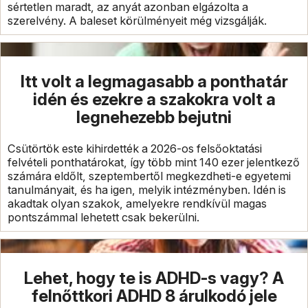
sértetlen maradt, az anyát azonban elgázolta a
szerelvény. A baleset körülményeit még vizsgálják.
Itt volt a legmagasabb a ponthatár
idén és ezekre a szakokra volt a
legnehezebb bejutni
Csütörtök este kihirdették a 2026-os felsőoktatási
felvételi ponthatárokat, így több mint 140 ezer jelentkező
számára eldőlt, szeptembertől megkezdheti-e egyetemi
tanulmányait, és ha igen, melyik intézményben. Idén is
akadtak olyan szakok, amelyekre rendkívül magas
pontszámmal lehetett csak bekerülni.
Lehet, hogy te is ADHD-s vagy? A
felnőttkori ADHD 8 árulkodó jele