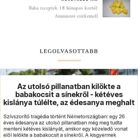
Baba receptek 18 hónapos kortól:
Ananászos csirkemell
LEGOLVASOTTABB
Az utolsó pillanatban kilökte a
babakocsit a sínekről - kétéves
kislánya túlélte, az édesanya meghalt
Szívszorító tragédia történt Németországban: egy 26
éves édesanya az utolsó pillanatban még meg tudta
menteni kétéves kislányát, amikor egy közeledő vonat
elől lelökte a babakocsit a sínekről. A kisgyermek