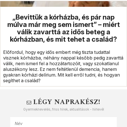
„Bevittük a kórházba, és pár nap
múlva már meg sem ismert” – miért
válik zavarttá az idős beteg a
kórházban, és mit tehet a család?
Előfordul, hogy egy idős embert még tiszta tudattal
visznek kórházba, néhány nappal később pedig zavarttá
válik, nem ismeri fel a hozzátartozóit, vagy szokatlanul
aluszékony lesz. Ez nem feltétlenül demencia, hanem
gyakran kórházi delírium. Mit kell erről tudni, és hogyan
segíthet a család?
LÉGY NAPRAKÉSZ!
Gyermeknevelés, friss hírek, aktualitások - hírlevél