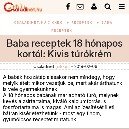
CSALÁDINET.HU CIKKEK
►
RECEPTEK
►
BABA
RECEPTEK
Baba receptek 18 hónapos
kortól: Kivis túrókrém
Családinet
[cikkei]
- 2018-02-06
A babák hozzátáplálásakor nem mindegy, hogy
melyik ételt mikor vezetjük be, mert akár árthatunk
is vele gyermekünknek.
A 18 hónapos babának már adható túró, melynek
kevés a zsírtartalma, kiváló kalciumforrás, s
foszfortartalma is magas. Ami az ízesítését illeti,
bátran kísérletezhetünk - most egy finom,
gyümölcsös receptet mutatunk.