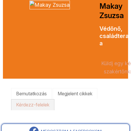
Makay
Zsuzsa
Védőnő,
családtera
a
Küldj egy ké
szakértőnk
Bemutatkozás
Megjelent cikkek
Kérdezz-felelek