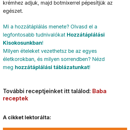
krémhez adjuk, majd botmixerrel pépesítjük az
egészet.
Mi a hozzátáplálás menete? Olvasd el a
legfontosabb tudnivalókat
Hozzátáplálási
Kisokosunkban
!
Milyen ételeket vezethetsz be az egyes
életkorokban, és milyen sorrendben? Nézd
meg
hozzátáplálási táblázatunkat
!
További receptjeinket itt találod:
Baba
receptek
A cikket lektorálta: