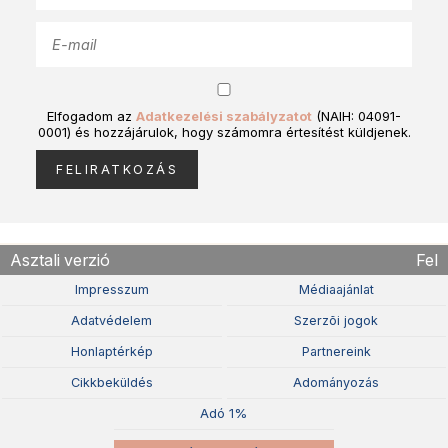
Elfogadom az
Adatkezelési szabályzatot
(NAIH: 04091-
0001) és hozzájárulok, hogy számomra értesítést küldjenek.
Asztali verzió
Fel
Impresszum
Médiaajánlat
Adatvédelem
Szerzõi jogok
Honlaptérkép
Partnereink
Cikkbeküldés
Adományozás
Adó 1%