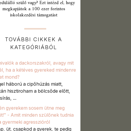
edülálló szülő vagy? Ezt intézd el, hogy
megkapjátok a 100 ezer forintos
iskolakezdési támogatást
TOVÁBBI CIKKEK A
KATEGÓRIÁBÓL
ivalók a dackorszakról, avagy mit
él, ha a kétéves gyereked mindenre
et mond?
el háború a cipőhúzás miatt,
tán hisztiroham a bölcsőde előtt,
sírás, ...
én gyerekem sosem ütne meg
it!" - Amit minden szülőnek tudnia
 a gyermeki agresszióról
p, üt, csapkod a gyerek, te pedig