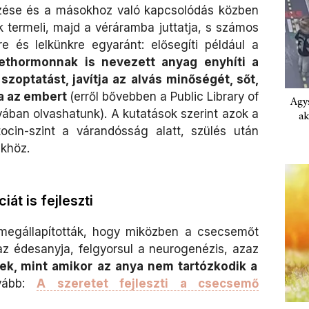
érzése és a másokhoz való kapcsolódás közben
k termeli, majd a véráramba juttatja, s számos
re és lelkünkre egyaránt: elősegíti például a
ethormonnak is nevezett anyag enyhíti a
 szoptatást, javítja az alvás minőségét, sőt,
ja az embert
(erről bővebben a Public Library of
Agys
ban olvashatunk). A kutatások szerint azok a
ak
ocin-szint a várandósság alatt, szülés után
khöz.
iát is fejleszti
megállapították, hogy miközben a csecsemőt
 az édesanyja, felgyorsul a neurogenézis, azaz
ek, mint amikor az anya nem tartózkodik a
vább:
A szeretet fejleszti a csecsemő