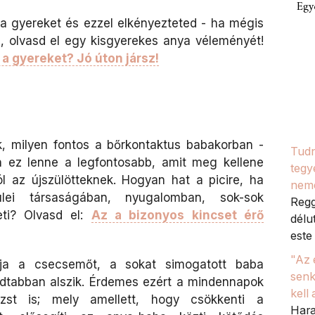
Egy
" a gyereket és ezzel elkényezteted - ha mégis
l, olvasd el egy kisgyerekes anya véleményét!
a gyereket? Jó úton jársz!
, milyen fontos a bőrkontaktus babakorban -
Tudn
án ez lenne a legfontosabb, amit meg kellene
tegy
ól az újszülötteknek.
Hogyan hat a picire, ha
nem
lei társaságában, nyugalomban, sok-sok
Regg
eti? Olvasd el:
Az a bizonyos kincset érő
délu
este 
"Az 
tja a csecsemőt, a sokat simogatott baba
senk
odtabban alszik. Érdemes ezért a mindennapok
kell
zst is; mely amellett, hogy csökkenti a
Hara