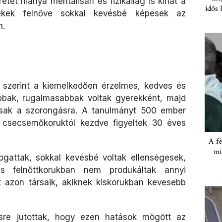
tet hiánya mentálisan és fizikailag is kihat a
idős 
kek felnőve sokkal kevésbé képesek az
n.
szerint a kiemelkedően érzelmes, kedves és
bbak, rugalmasabbak voltak gyerekként, majd
osak a szorongásra. A tanulmányt 500 ember
t csecsemőkoruktól kezdve figyeltek 30 éves
A fé
mi
gattak, sokkal kevésbé voltak ellenségesek,
és felnőttkorukban nem produkáltak annyi
t azon társaik, akiknek kiskorukban kevesebb
ésre jutottak, hogy ezen hatások mögött az