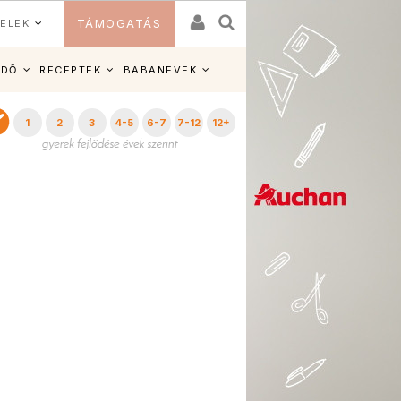
ELEK
TÁMOGATÁS
IDŐ
RECEPTEK
BABANEVEK
1
2
3
4-5
6-7
7-12
12+