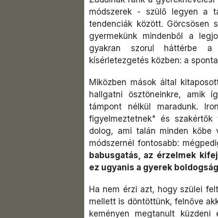
módszerek - szülő legyen a ta
tendenciák között. Görcsösen s
gyermekünk mindenből a legjo
gyakran szorul háttérbe a
kísérletezgetés közben: a sponta
Miközben mások által kitaposott
hallgatni ösztöneinkre, amik 
támpont nélkül maradunk. Iro
figyelmeztetnek" és szakértők t
dolog, ami talán minden kőbe v
módszernél fontosabb: mégpedig
babusgatás, az érzelmek kife
ez ugyanis a gyerek boldogság
Ha nem érzi azt, hogy szülei felt
mellett is döntöttünk, felnőve a
keményen megtanult küzdeni é