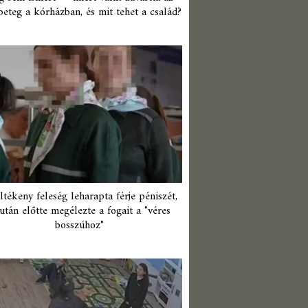
beteg a kórházban, és mit tehet a család?
ltékeny feleség leharapta férje péniszét,
után előtte megélezte a fogait a "véres
bosszúhoz"