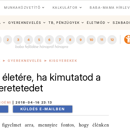
MUNKAKÖZVETÍTŐ
KALKULÁTOR
BABA-MAMA HÍRLEV
A
GYEREKNEVELÉS
TB, PÉNZÜGYEK
ÉLETMÓD
SZABAD
2
3
4
5
6
7
8
9
10
11
12
K
GYEREKNEVELÉS
KISGYEREKEK
 életére, ha kimutatod a
eretetedet
NOÉMI
|
2018-04-16 23:13
!
KÜLDÉS E-MAILBEN
 figyelmet arra, mennyire fontos, hogy élénken