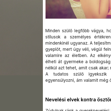
Minden szülő legfőbb vágya, h
stílusok a személyes értékre
mindenkinél ugyanaz. A teljesítmé
gyeplőt, mert úgy véli, végül fe
valamire az életben. Az elkén
élheti át gyermeke a boldogság 
nélkül azt tehet, amit csak akar
A tudatos szülő igyekszik 
egyensúlyozni, ám valamit még ő
Nevelési elvek kontra öszt
Zúdulnak ránk a gyereknevelési 