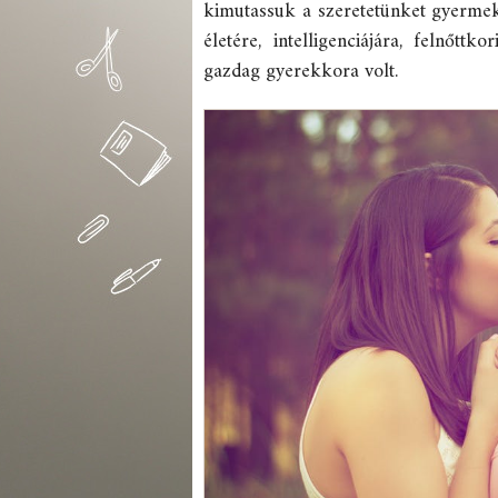
kimutassuk a szeretetünket gyermek
életére, intelligenciájára, felnőttk
gazdag gyerekkora volt.