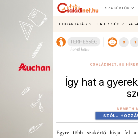
SZAKÉRTŐK
FOGANTATÁS
TERHESSÉG
BAB
0
1
CSALÁDINET.HU HÍRE
Így hat a gyerek
sz
NÉMETH 
SZÓLJ HOZZÁ
Egyre több szakértő hívja fel a