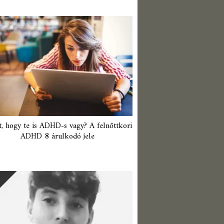
t, hogy te is ADHD-s vagy? A felnőttkori
ADHD 8 árulkodó jele