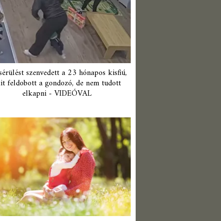
érülést szenvedett a 23 hónapos kisfiú,
it feldobott a gondozó, de nem tudott
elkapni - VIDEÓVAL