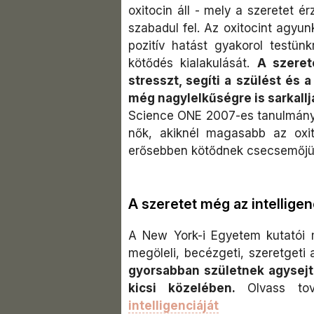
oxitocin áll - mely a szeretet 
szabadul fel. Az oxitocint agyun
pozitív hatást gyakorol testünk
kötődés kialakulását.
A szeret
stresszt, segíti a szülést és a
még nagylelkűségre is sarkall
Science ONE 2007-es tanulmányá
nők, akiknél magasabb az oxit
erősebben kötődnek csecsemőjü
A szeretet még az intelligenc
A New York-i Egyetem kutatói 
megöleli, becézgeti, szeretgeti
gyorsabban születnek agysejt
kicsi közelében.
Olvass to
intelligenciáját