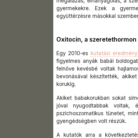
megalázás, elhanyagolás, a szere
gyermekekre. Ezek a gyerme
együttérzésre másokkal szembe
Oxitocin, a szeretethormon
Egy 2010-es
kutatási eredmény
figyelmes anyák babái boldoga
felnőve kevésbé voltak hajlam
bevonásával készítették, akike
korukig.
Akiket babakorukban sokat simo
jóval nyugodtabbak voltak, 
pszichoszomatikus tünetet, min
gyengédségben volt részük.
A kutatók arra a következtet