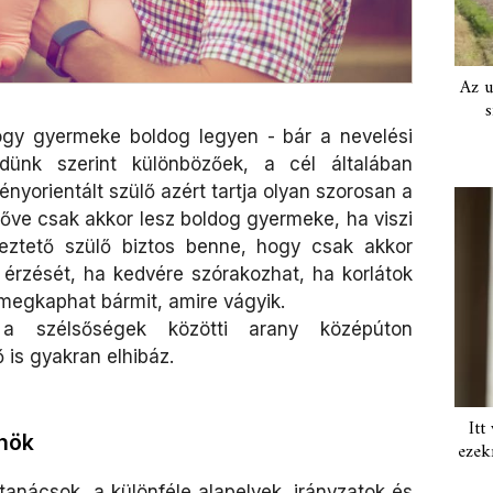
Az u
s
ogy gyermeke boldog legyen - bár a nevelési
ndünk szerint különbözőek, a cél általában
nyorientált szülő azért tartja olyan szorosan a
lnőve csak akkor lesz boldog gyermeke, ha viszi
yeztető szülő biztos benne, hogy csak akkor
érzését, ha kedvére szórakozhat, ha korlátok
; megkaphat bármit, amire vágyik.
a szélsőségek közötti arany középúton
 is gyakran elhibáz.
Itt
önök
ezek
tanácsok, a különféle alapelvek, irányzatok és