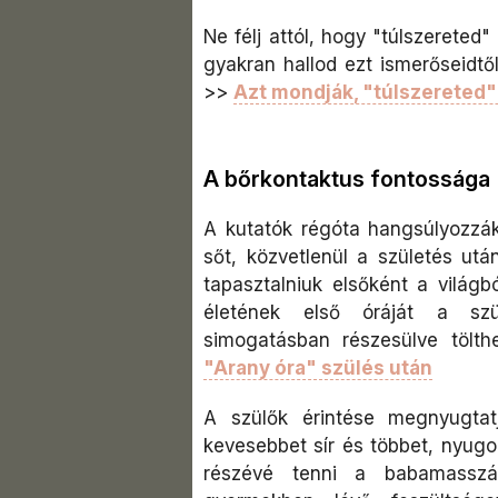
Ne félj attól, hogy "túlszereted
gyakran hallod ezt ismerőseidtő
>>
Azt mondják, "túlszereted" 
A bőrkontaktus fontossága
A kutatók régóta hangsúlyozzák
sőt, közvetlenül a születés ut
tapasztalniuk elsőként a világb
életének első óráját a szü
simogatásban részesülve tölth
"Arany óra" szülés után
A szülők érintése megnyugta
kevesebbet sír és többet, nyug
részévé tenni a babamasszá