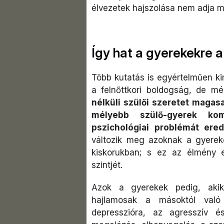
élvezetek hajszolása nem adja 
Így hat a gyerekekre 
Több kutatás is egyértelműen ki
a felnőttkori boldogság, de mé
nélküli szülői szeretet magasa
mélyebb szülő-gyerek kom
pszichológiai problémát ere
változik meg azoknak a gyerek
kiskorukban; s ez az élmény 
szintjét.
Azok a gyerekek pedig, akik
hajlamosak a másoktól való 
depresszióra, az agresszív és