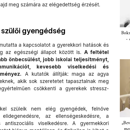
majd meg számára az elégedettség érzését.
a szülői gyengédség
Boks
- 
mutatta a kapcsolatot a gyerekkori hatások és
g az egészségi állapot között is.
A feltétel
bb önbecsülést, jobb iskolai teljesítményt,
munikációt, kevesebb viselkedési és
dményez.
A kutatók állítják: maga az agya
eknek, akik sok szeretetet tapasztalnak meg
egyértelműen csökkenti a gyerekek stressz-
kel szüleik nem elég gyengédek, felnőve
elidegenedésre, az ellenségeskedésre, a
„Bev
 antiszociális viselkedésre. A gyermekkori
meg