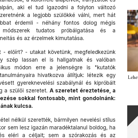
lpán, aki el tud igazodni a folyton változó
zeretnénk a legjobb szülőkké válni, mert hát
bbat érdemli - néhány fontos dolog mégis
 módszerek tudatos próbálgatása és a
neitás és az érzelmek kimutatása.
 - előírt? - utakat követünk, megfeledkezünk
így szép lassan el is hallgatnak és valóban
nikus módon erre a jelenségre is "kutatók
anulmányaira hivatkozva állítjuk: létezik egy
Lehe
ésett gyereknevelési szabálynál és kipróbált
 a szülői szeretet.
A szeretet éreztetése, a
jezése sokkal fontosabb, mint gondolnánk:
ának kulcsa.
étel nélkül szerették, bármilyen nevelési stílus
kkor sem lesz igazán maradéktalanul boldog, ha
s eléri a céljait; sem a szórakozás és az