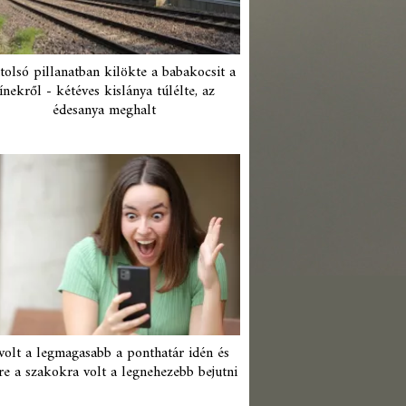
tolsó pillanatban kilökte a babakocsit a
ínekről - kétéves kislánya túlélte, az
édesanya meghalt
 volt a legmagasabb a ponthatár idén és
re a szakokra volt a legnehezebb bejutni