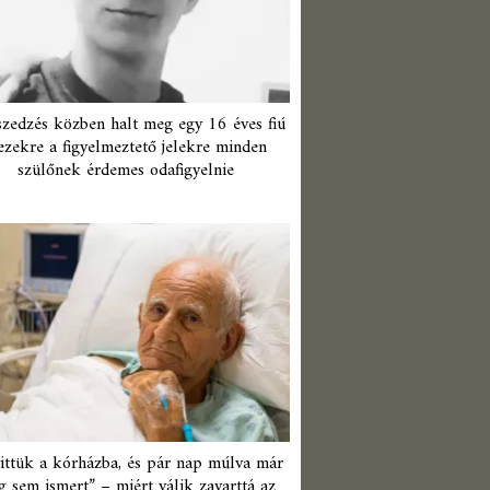
zedzés közben halt meg egy 16 éves fiú
ezekre a figyelmeztető jelekre minden
szülőnek érdemes odafigyelnie
ittük a kórházba, és pár nap múlva már
 sem ismert” – miért válik zavarttá az