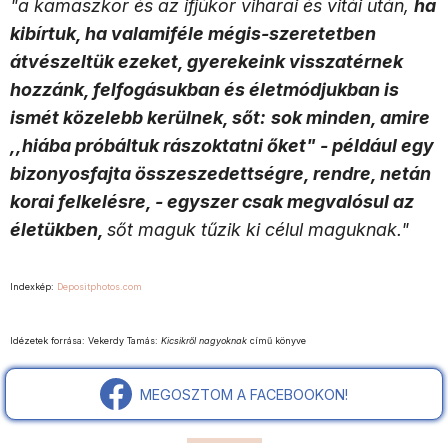
"a kamaszkor és az ifjúkor viharai és vitái után,
ha
kibírtuk, ha valamiféle mégis-szeretetben
átvészeltük ezeket, gyerekeink visszatérnek
hozzánk, felfogásukban és életmódjukban is
ismét közelebb kerülnek, sőt:
sok minden, amire
,,hiába próbáltuk rászoktatni őket" - például egy
bizonyosfajta összeszedettségre, rendre, netán
korai felkelésre, - egyszer csak megvalósul az
életükben,
sőt maguk tűzik ki célul maguknak."
Indexkép:
Depositphotos.com
Idézetek forrása: Vekerdy Tamás:
Kicsikről nagyoknak
című könyve
MEGOSZTOM A FACEBOOKON!