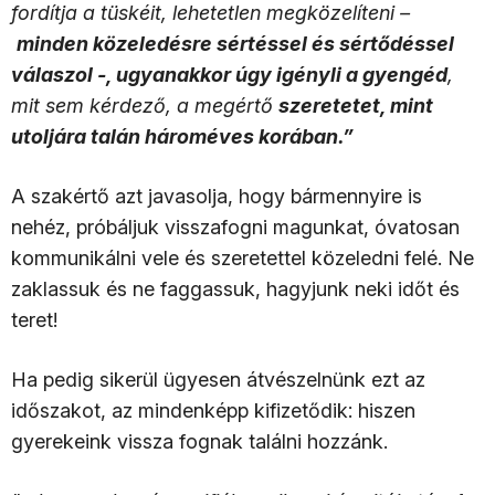
fordítja a tüskéit, lehetetlen megközelíteni –
minden közeledésre sértéssel és sértődéssel
válaszol -, ugyanakkor úgy igényli a gyengéd
,
mit sem kérdező, a megértő
szeretetet, mint
utoljára talán hároméves korában.”
A szakértő azt javasolja, hogy bármennyire is
nehéz, próbáljuk visszafogni magunkat, óvatosan
kommunikálni vele és szeretettel közeledni felé. Ne
zaklassuk és ne faggassuk, hagyjunk neki időt és
teret!
Ha pedig sikerül ügyesen átvészelnünk ezt az
időszakot, az mindenképp kifizetődik: hiszen
gyerekeink vissza fognak találni hozzánk.