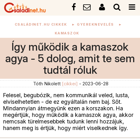
CSALÁDINET.HU CIKKEK
►
GYEREKNEVELÉS
►
KAMASZOK
Így működik a kamaszok
agya - 5 dolog, amit te sem
tudtál róluk
Tóth Nikolett
[cikkei]
- 2023-06-28
Felesel, begubózik, nem kommunikál veled, lusta,
elviselhetetlen - de ez egyáltalán nem baj. Sőt.
Mindannyian átmegyünk ezen a korszakon. Ha
megértjük, hogy működik a kamaszok agya, akkor
nemcsak türelmesebbek tudunk lenni hozzájuk,
hanem meg is értjük, hogy miért viselkednek így.