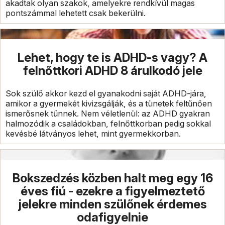
akadtak olyan szakok, amelyekre rendkívül magas
pontszámmal lehetett csak bekerülni.
Lehet, hogy te is ADHD-s vagy? A
felnőttkori ADHD 8 árulkodó jele
Sok szülő akkor kezd el gyanakodni saját ADHD-jára,
amikor a gyermekét kivizsgálják, és a tünetek feltűnően
ismerősnek tűnnek. Nem véletlenül: az ADHD gyakran
halmozódik a családokban, felnőttkorban pedig sokkal
kevésbé látványos lehet, mint gyermekkorban.
Bokszedzés közben halt meg egy 16
éves fiú - ezekre a figyelmeztető
jelekre minden szülőnek érdemes
odafigyelnie