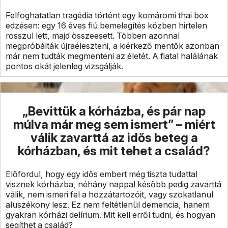
Felfoghatatlan tragédia történt egy komáromi thai box
edzésen: egy 16 éves fiú bemelegítés közben hirtelen
rosszul lett, majd összeesett. Többen azonnal
megpróbálták újraéleszteni, a kiérkező mentők azonban
már nem tudták megmenteni az életét. A fiatal halálának
pontos okát jelenleg vizsgálják.
„Bevittük a kórházba, és pár nap
múlva már meg sem ismert” – miért
válik zavarttá az idős beteg a
kórházban, és mit tehet a család?
Előfordul, hogy egy idős embert még tiszta tudattal
visznek kórházba, néhány nappal később pedig zavarttá
válik, nem ismeri fel a hozzátartozóit, vagy szokatlanul
aluszékony lesz. Ez nem feltétlenül demencia, hanem
gyakran kórházi delírium. Mit kell erről tudni, és hogyan
segíthet a család?