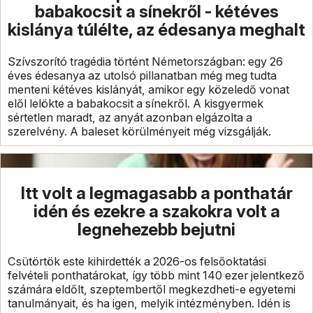
babakocsit a sínekről - kétéves
kislánya túlélte, az édesanya meghalt
Szívszorító tragédia történt Németországban: egy 26
éves édesanya az utolsó pillanatban még meg tudta
menteni kétéves kislányát, amikor egy közeledő vonat
elől lelökte a babakocsit a sínekről. A kisgyermek
sértetlen maradt, az anyát azonban elgázolta a
szerelvény. A baleset körülményeit még vizsgálják.
Itt volt a legmagasabb a ponthatár
idén és ezekre a szakokra volt a
legnehezebb bejutni
Csütörtök este kihirdették a 2026-os felsőoktatási
felvételi ponthatárokat, így több mint 140 ezer jelentkező
számára eldőlt, szeptembertől megkezdheti-e egyetemi
tanulmányait, és ha igen, melyik intézményben. Idén is