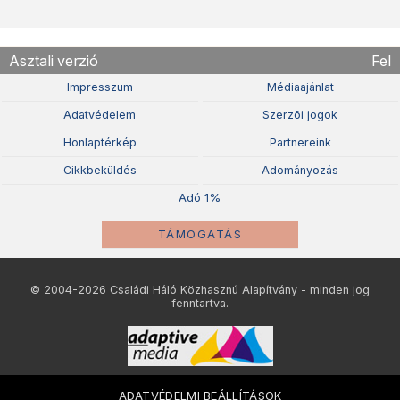
Asztali verzió
Fel
Impresszum
Médiaajánlat
Adatvédelem
Szerzõi jogok
Honlaptérkép
Partnereink
Cikkbeküldés
Adományozás
Adó 1%
TÁMOGATÁS
© 2004-2026 Családi Háló Közhasznú Alapítvány - minden jog
fenntartva.
ADATVÉDELMI BEÁLLÍTÁSOK