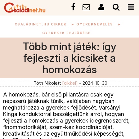
CSALÁDINET.HU CIKKEK
►
GYEREKNEVELÉS
►
GYEREKEK FEJLŐDÉSE
Több mint játék: így
fejleszti a kicsiket a
homokozás
Tóth Nikolett
[cikkei]
- 2024-10-30
A homokozás, bár első pillantásra csak egy
népszerű játéknak tűnik, valójában nagyban
meghatározza a gyerekek fejlődését. Varsányi
Kinga konduktorral beszélgettünk arról, hogyan
fejleszti a homokozás a gyerekek idegrendszerét,
finommotorikáját, szem-kéz koordinációját,
kreativitását és az együttműködési képességét,