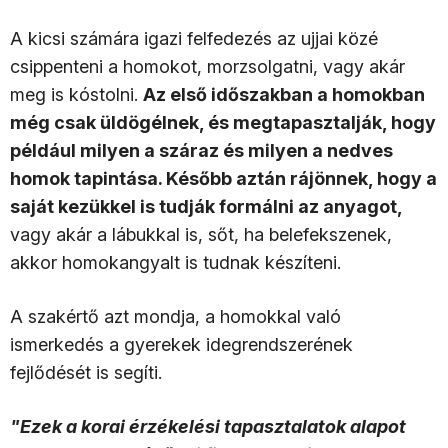
A kicsi számára igazi felfedezés az ujjai közé
csippenteni a homokot, morzsolgatni, vagy akár
meg is kóstolni.
Az első időszakban a homokban
még csak üldögélnek, és megtapasztalják, hogy
például milyen a száraz és milyen a nedves
homok tapintása. Később aztán rájönnek, hogy a
saját kezükkel is tudják formálni az anyagot,
vagy akár a lábukkal is, sőt, ha belefekszenek,
akkor homokangyalt is tudnak készíteni.
A szakértő azt mondja, a homokkal való
ismerkedés a gyerekek idegrendszerének
fejlődését is segíti.
"Ezek a korai érzékelési tapasztalatok alapot