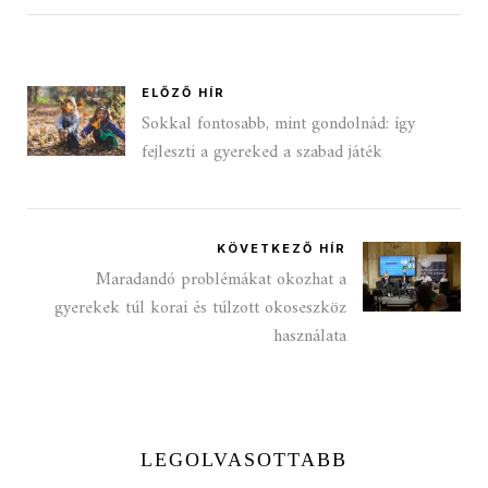
ELŐZŐ HÍR
Sokkal fontosabb, mint gondolnád: így
fejleszti a gyereked a szabad játék
KÖVETKEZŐ HÍR
Maradandó problémákat okozhat a
gyerekek túl korai és túlzott okoseszköz
használata
LEGOLVASOTTABB