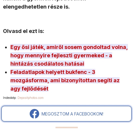
elengedhetetlen része is.
Olvasd el ezt is:
Egy ősi játék, amiről sosem gondoltad volna,
hogy mennyire fejleszti gyermeked - a
hintázás csodálatos hatásai
Feladatlapok helyett bukfenc - 3
mozgásforma, ami bizonyítottan segíti az
agy fejlődését
Indexkép:
Depositphotos.com
MEGOSZTOM A FACEBOOKON!