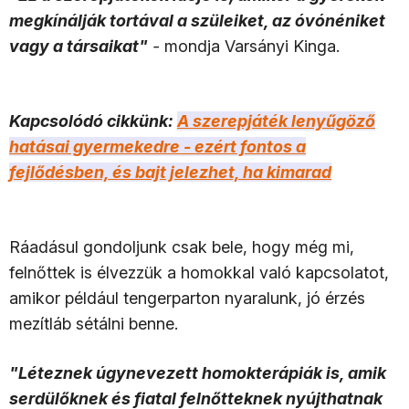
megkínálják tortával a szüleiket, az óvónéniket
vagy a társaikat"
-
mondja Varsányi Kinga.
Kapcsolódó cikkünk:
A szerepjáték lenyűgöző
hatásai gyermekedre - ezért fontos a
fejlődésben, és bajt jelezhet, ha kimarad
Ráadásul gondoljunk csak bele, hogy még mi,
felnőttek is élvezzük a homokkal való kapcsolatot,
amikor például tengerparton nyaralunk, jó érzés
mezítláb sétálni benne.
"Léteznek úgynevezett homokterápiák is, amik
serdülőknek és fiatal felnőtteknek nyújthatnak