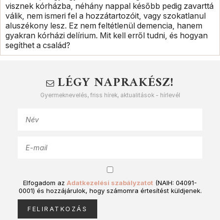
visznek kórházba, néhány nappal később pedig zavarttá
válik, nem ismeri fel a hozzátartozóit, vagy szokatlanul
aluszékony lesz. Ez nem feltétlenül demencia, hanem
gyakran kórházi delírium. Mit kell erről tudni, és hogyan
segíthet a család?
LÉGY NAPRAKÉSZ!
Gyermeknevelés, friss hírek, aktualitások - hírlevél
Elfogadom az
Adatkezelési szabályzatot
(NAIH: 04091-
0001) és hozzájárulok, hogy számomra értesítést küldjenek.