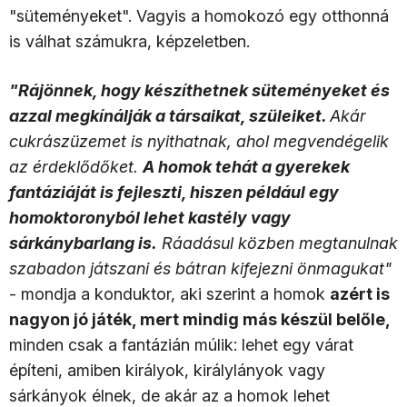
"süteményeket". Vagyis a homokozó egy otthonná
is válhat számukra, képzeletben.
"Rájönnek, hogy készíthetnek süteményeket és
azzal megkínálják a társaikat, szüleiket.
Akár
cukrászüzemet is nyithatnak, ahol megvendégelik
az érdeklődőket.
A homok tehát a gyerekek
fantáziáját is fejleszti, hiszen például egy
homoktoronyból lehet kastély vagy
sárkánybarlang is.
Ráadásul közben megtanulnak
szabadon játszani és bátran kifejezni önmagukat"
- mondja a konduktor, aki szerint a homok
azért is
nagyon jó játék, mert mindig más készül belőle,
minden csak a fantázián múlik: lehet egy várat
építeni, amiben királyok, királylányok vagy
sárkányok élnek, de akár az a homok lehet