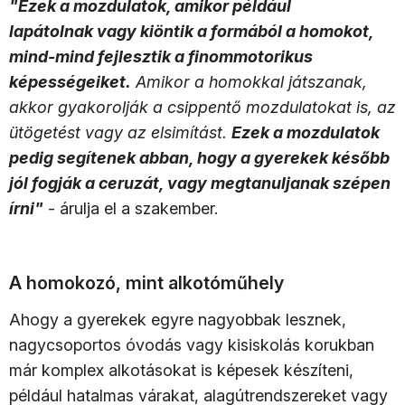
"Ezek a mozdulatok, amikor például
lapátolnak vagy kiöntik a formából a homokot,
mind-mind fejlesztik a finommotorikus
képességeiket.
Amikor a homokkal játszanak,
akkor gyakorolják a csippentő mozdulatokat is, az
ütögetést vagy az elsimítást.
Ezek a mozdulatok
pedig segítenek abban, hogy a gyerekek később
jól fogják a ceruzát, vagy megtanuljanak szépen
írni"
- árulja el a szakember.
A homokozó, mint alkotóműhely
Ahogy a gyerekek egyre nagyobbak lesznek,
nagycsoportos óvodás vagy kisiskolás korukban
már komplex alkotásokat is képesek készíteni,
például hatalmas várakat, alagútrendszereket vagy