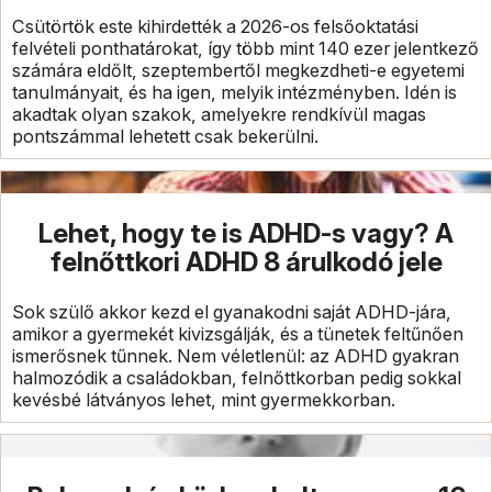
Csütörtök este kihirdették a 2026-os felsőoktatási
felvételi ponthatárokat, így több mint 140 ezer jelentkező
számára eldőlt, szeptembertől megkezdheti-e egyetemi
tanulmányait, és ha igen, melyik intézményben. Idén is
akadtak olyan szakok, amelyekre rendkívül magas
pontszámmal lehetett csak bekerülni.
Lehet, hogy te is ADHD-s vagy? A
felnőttkori ADHD 8 árulkodó jele
Sok szülő akkor kezd el gyanakodni saját ADHD-jára,
amikor a gyermekét kivizsgálják, és a tünetek feltűnően
ismerősnek tűnnek. Nem véletlenül: az ADHD gyakran
halmozódik a családokban, felnőttkorban pedig sokkal
kevésbé látványos lehet, mint gyermekkorban.