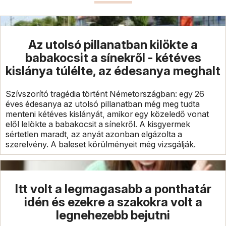
Az utolsó pillanatban kilökte a
babakocsit a sínekről - kétéves
kislánya túlélte, az édesanya meghalt
Szívszorító tragédia történt Németországban: egy 26
éves édesanya az utolsó pillanatban még meg tudta
menteni kétéves kislányát, amikor egy közeledő vonat
elől lelökte a babakocsit a sínekről. A kisgyermek
sértetlen maradt, az anyát azonban elgázolta a
szerelvény. A baleset körülményeit még vizsgálják.
Itt volt a legmagasabb a ponthatár
idén és ezekre a szakokra volt a
legnehezebb bejutni