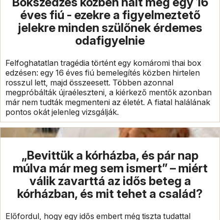
Bokszedzés közben halt meg egy 16
éves fiú - ezekre a figyelmeztető
jelekre minden szülőnek érdemes
odafigyelnie
Felfoghatatlan tragédia történt egy komáromi thai box
edzésen: egy 16 éves fiú bemelegítés közben hirtelen
rosszul lett, majd összeesett. Többen azonnal
megpróbálták újraéleszteni, a kiérkező mentők azonban
már nem tudták megmenteni az életét. A fiatal halálának
pontos okát jelenleg vizsgálják.
„Bevittük a kórházba, és pár nap
múlva már meg sem ismert” – miért
válik zavarttá az idős beteg a
kórházban, és mit tehet a család?
Előfordul, hogy egy idős embert még tiszta tudattal