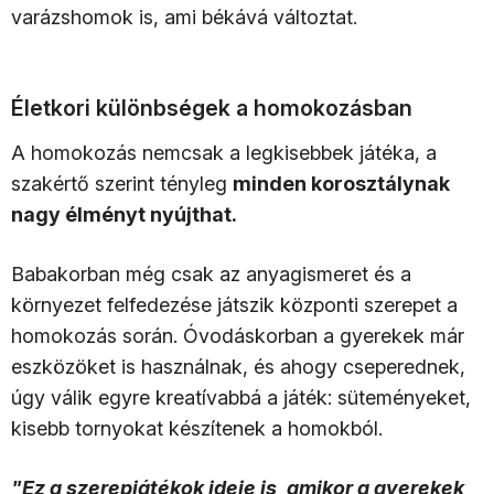
varázshomok is, ami békává változtat.
Életkori különbségek a homokozásban
A homokozás nemcsak a legkisebbek játéka, a
szakértő szerint tényleg
minden korosztálynak
nagy élményt nyújthat.
Babakorban még csak az anyagismeret és a
környezet felfedezése játszik központi szerepet a
homokozás során. Óvodáskorban a gyerekek már
eszközöket is használnak, és ahogy cseperednek,
úgy válik egyre kreatívabbá a játék: süteményeket,
kisebb tornyokat készítenek a homokból.
"Ez a szerepjátékok ideje is, amikor a gyerekek