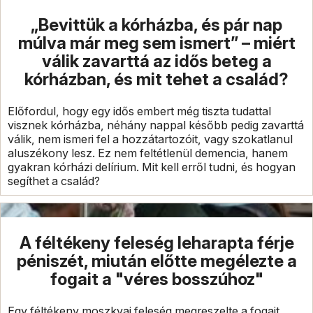
„Bevittük a kórházba, és pár nap
múlva már meg sem ismert” – miért
válik zavarttá az idős beteg a
kórházban, és mit tehet a család?
Előfordul, hogy egy idős embert még tiszta tudattal
visznek kórházba, néhány nappal később pedig zavarttá
válik, nem ismeri fel a hozzátartozóit, vagy szokatlanul
aluszékony lesz. Ez nem feltétlenül demencia, hanem
gyakran kórházi delírium. Mit kell erről tudni, és hogyan
segíthet a család?
A féltékeny feleség leharapta férje
péniszét, miután előtte megélezte a
fogait a "véres bosszúhoz"
Egy féltékeny moszkvai feleség megreszelte a fogait,