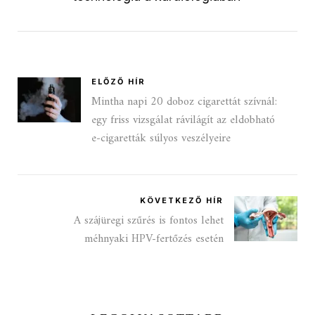
ELŐZŐ HÍR
Mintha napi 20 doboz cigarettát szívnál:
egy friss vizsgálat rávilágít az eldobható
e‑cigaretták súlyos veszélyeire
KÖVETKEZŐ HÍR
A szájüregi szűrés is fontos lehet
méhnyaki HPV-fertőzés esetén