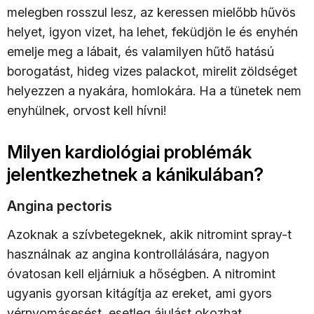
melegben rosszul lesz, az keressen mielőbb hűvös
helyet, igyon vizet, ha lehet, feküdjön le és enyhén
emelje meg a lábait, és valamilyen hűtő hatású
borogatást, hideg vizes palackot, mirelit zöldséget
helyezzen a nyakára, homlokára. Ha a tünetek nem
enyhülnek, orvost kell hívni!
Milyen kardiológiai problémák
jelentkezhetnek a kánikulában?
Angina pectoris
Azoknak a szívbetegeknek, akik nitromint spray-t
használnak az angina kontrollálására, nagyon
óvatosan kell eljárniuk a hőségben. A nitromint
ugyanis gyorsan kitágítja az ereket, ami gyors
vérnyomásesést, esetleg ájulást okozhat.