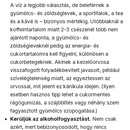
A víz a legjobb választás, de beleférnek a
gyümölcs- és zöldséglevek, a sportitalok, a tea
és a kávé is – bizonyos mértékig. Utóbbiaknál a
koffeintartalom miatt 2-3 csészénél több nem
ajánlott naponta, a gyümölcs- és
zöldségleveknél pedig az energia- és
cukortartalomra kell figyelni, különösen a
cukorbetegeknek. Akinek a kezelőorvosa
visszafogott folyadékbevitelt javasolt, például
szívelégtelenség miatt, az egyeztessen az
orvossal, mit jelent ez kánikula idején. (Ilyen
esetben hasznos tipp lehet a cukormentes
rágógumizás, a szájöblítés vagy néhány szem
fagyasztott gyümölcs szopogatása.)
Kerüljük az alkoholfogyasztást.
Nem csak
azért, mert bebizonyosodott, hogy nincs