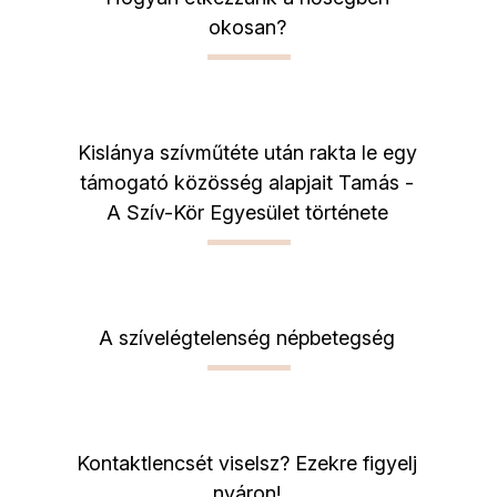
okosan?
Kislánya szívműtéte után rakta le egy
támogató közösség alapjait Tamás -
A Szív-Kör Egyesület története
A szívelégtelenség népbetegség
Kontaktlencsét viselsz? Ezekre figyelj
nyáron!