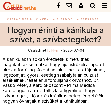
CSALÁDINET.HU CIKKEK
►
ÉLETMÓD
►
EGÉSZSÉG
Hogyan érinti a kánikula a
szívet, a szívbetegeket?
Családinet
[cikkei]
- 2025-07-04
A kánikulában sokan érezhetik kimerültnek
magukat, az sem ritka, hogy ájulásközeli állapotot
okoz a forróság. Azonban, akik mellkasi fájdalmat,
légszomjat, gyors, esetleg szabálytalan pulzust
érzékelnek, feltétlenül forduljanak orvoshoz. Dr.
Vaskó Péter, a Kardioközpont - Prima Medica
kardiológusa arra is felhívta a figyelmet, hogy
szívbetegek, idősek és krónikus betegséggel élők
hogyan óvhatják a szívüket a kánikulában.