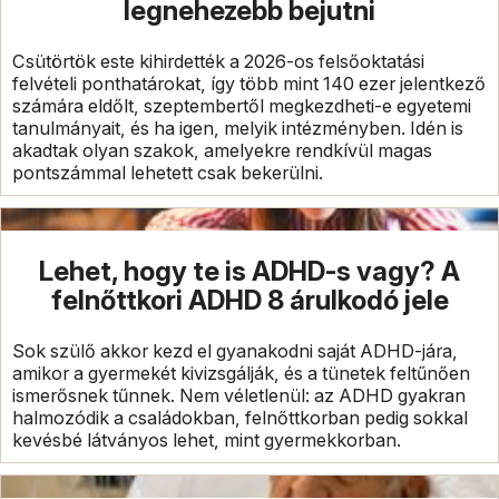
legnehezebb bejutni
Csütörtök este kihirdették a 2026-os felsőoktatási
felvételi ponthatárokat, így több mint 140 ezer jelentkező
számára eldőlt, szeptembertől megkezdheti-e egyetemi
tanulmányait, és ha igen, melyik intézményben. Idén is
akadtak olyan szakok, amelyekre rendkívül magas
pontszámmal lehetett csak bekerülni.
Lehet, hogy te is ADHD-s vagy? A
felnőttkori ADHD 8 árulkodó jele
Sok szülő akkor kezd el gyanakodni saját ADHD-jára,
amikor a gyermekét kivizsgálják, és a tünetek feltűnően
ismerősnek tűnnek. Nem véletlenül: az ADHD gyakran
halmozódik a családokban, felnőttkorban pedig sokkal
kevésbé látványos lehet, mint gyermekkorban.