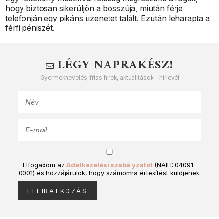
hogy biztosan sikerüljön a bosszúja, miután férje
telefonján egy pikáns üzenetet talált. Ezután leharapta a
férfi péniszét.
LÉGY NAPRAKÉSZ!
Gyermeknevelés, friss hírek, aktualitások - hírlevél
Elfogadom az
Adatkezelési szabályzatot
(NAIH: 04091-
0001) és hozzájárulok, hogy számomra értesítést küldjenek.