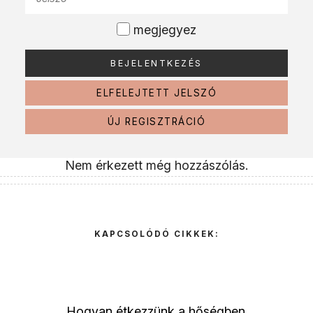
megjegyez
ELFELEJTETT JELSZÓ
ÚJ REGISZTRÁCIÓ
Nem érkezett még hozzászólás.
KAPCSOLÓDÓ CIKKEK:
Hogyan étkezzünk a hőségben