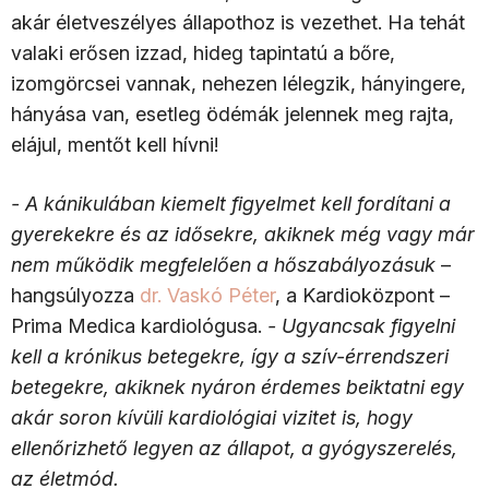
akár életveszélyes állapothoz is vezethet. Ha tehát
valaki erősen izzad, hideg tapintatú a bőre,
izomgörcsei vannak, nehezen lélegzik, hányingere,
hányása van, esetleg ödémák jelennek meg rajta,
elájul, mentőt kell hívni!
- A kánikulában kiemelt figyelmet kell fordítani a
gyerekekre és az idősekre, akiknek még vagy már
nem működik megfelelően a hőszabályozásuk
–
hangsúlyozza
dr. Vaskó Péter
, a Kardioközpont –
Prima Medica kardiológusa.
- Ugyancsak figyelni
kell a krónikus betegekre, így a szív-érrendszeri
betegekre, akiknek nyáron érdemes beiktatni egy
akár soron kívüli kardiológiai vizitet is, hogy
ellenőrizhető legyen az állapot, a gyógyszerelés,
az életmód.