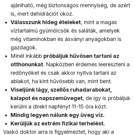
ajánlható, még biztonságos mennyiség, de azért
is, mert dehidrációt okoz.
Válasszunk hideg ételeket
, mint a magas
víztartalmú gyümölcsök és saláták, amelyek
még vitaminokban és ásványi anyagokban is
gazdagok.
Minél inkább
próbáljuk hűvösen tartani az
otthonunkat
. Napközben érdemes leereszteni a
redőnyöket és csak akkor nyitva tartani az
ablakot, ha kint hűvösebb van, mint bent.
Viseljünk lágy, szellős ruhadarabokat,
kalapot és napszemüveget
, de így is próbáljuk
kerülni a direkt napfényt 11-15 óra közt.
Mindig legyen nálunk egy üveg víz.
Kerüljük az extrém fizikai terhelést.
Vaskó doktor arra is figyelmeztet, hogy aki a