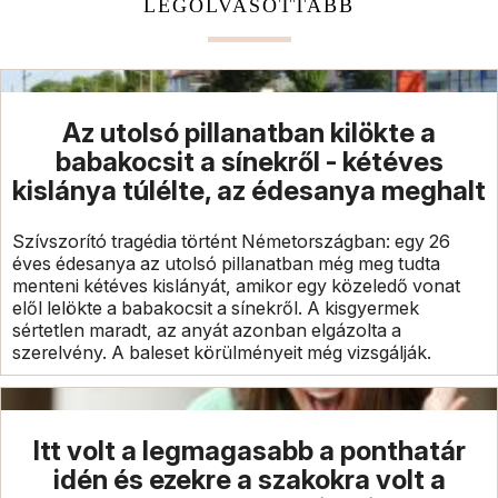
LEGOLVASOTTABB
Az utolsó pillanatban kilökte a
babakocsit a sínekről - kétéves
kislánya túlélte, az édesanya meghalt
Szívszorító tragédia történt Németországban: egy 26
éves édesanya az utolsó pillanatban még meg tudta
menteni kétéves kislányát, amikor egy közeledő vonat
elől lelökte a babakocsit a sínekről. A kisgyermek
sértetlen maradt, az anyát azonban elgázolta a
szerelvény. A baleset körülményeit még vizsgálják.
Itt volt a legmagasabb a ponthatár
idén és ezekre a szakokra volt a