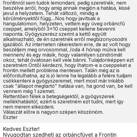
frontinról sem tudok lemondani, pedig szeretnék, nem
beszélve arról, hogy amig annak megjön a hatása, kissé
javul a helyzetem. Tehát változó, mindig a
körülményektől függ…Nos hogy javítsak a
hangulatomon, helyzeten, vettem egy üveg orbáncfű
cseppet, amelyből 3x10 cseppet kellene bevenni
naponta. Gyógyszerész szerint a kettő együtt
alkalmazható, de én szeretnék erről megbizonyosodni
igazából. Az interneten rákerestem erre, de az volt hogy
beszéljem meg orvosommal, /oda 4 hónap múlva kell
mennem/ és egy másik, hogy valamilyen szindrómát
okoz, tehát óvatosan kell vele bánni. Tulajdonképpen ezt
szeretném Öntől kérdezni, hogy ihatom-e a cseppeket a
frontin mellett probléma mentesen. Talán még az is
előfordulhatna, az is jó lenne ha legalább a felére tudjam
csökkenteni a gyógyszeremet, mert most már inkább
csak "állapot megtartó" hatása van, ha gond van, be kell
vennem még 1 szemet.
Rettentően félek a betegségektől, a gyógyszerek
mellékhatásitól, ezért is szeretném ezt tudni, mert így
nem merem elkezdeni.
Válaszát előre is nagyon szépen köszönöm.
Eszter
Kedves Eszter!
Nyugodtan szedheti az orbáncfüvet a Frontin