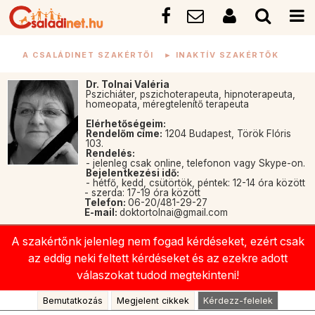
A CSALÁDINET SZAKÉRTŐI
►
INAKTÍV SZAKÉRTŐK
Dr. Tolnai Valéria
Pszichiáter, pszichoterapeuta, hipnoterapeuta,
homeopata, méregtelenítő terapeuta
Elérhetőségeim:
Rendelőm címe:
1204 Budapest, Török Flóris
103.
Rendelés:
- jelenleg csak online, telefonon vagy Skype-on.
Bejelentkezési idő:
- hétfő, kedd, csütörtök, péntek: 12-14 óra között
- szerda: 17-19 óra között
Telefon:
06-20/481-29-27
E-mail:
doktortolnai@gmail.com
A szakértőnk jelenleg nem fogad kérdéseket, ezért csak
az eddig neki feltett kérdéseket és az ezekre adott
válaszokat tudod megtekinteni!
Bemutatkozás
Megjelent cikkek
Kérdezz-felelek