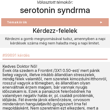
Választott témakör:
serotonin syndrma
Témakörök
►
Kérdezz-felelek
Kérdezni a gomb megnyomásával tudsz, amennyiben a napi
kérdések száma még nem haladta meg a napi limitet.
#99891 kérdés
Kedves Doktor Nő!
Évek óta szedem a Frontint /3X1 0.50-est/ mert pánik
beteg vagyok, illetve inkább állandóan stresszelek,
mindig félek valamitől, nem szeretek kimozdulni itthonról,
rosszul vagyok a tömegben, és állandóan olyan
enerváltnak érzem magam, bár vannak nyugis
időszakaim is. Ezek a panaszok felerősödnek ha
valamilyen negatív hatás ér, pl. családi problémák,
időjárás. Fél évente járok ellenőrzésre, orvosom
mindenáron hangulatjavító gyógyszert írna fel
megoldásként. Nem szeretném ezt elkezdeni, mert a