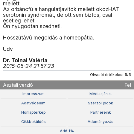
mellett.
Az orbáncfű a hangulatjavítók mellett okozHAT
serotonin syndromát, de ott sem biztos, csal
esetleg lehet.
Ön nyugodtan szedheti.
Hosszútávú megoldás a homeopátia.
Üdv
Dr. Tolnai Valéria
2015-05-24 21:57:23
Olvasói értékelés:
5
/5
Asztali verzió
Fel
Impresszum
Médiaajánlat
Adatvédelem
Szerzõi jogok
Honlaptérkép
Partnereink
Cikkbeküldés
Adományozás
Adó 1%