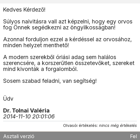
Kedves Kérdező!
Súlyos naivitásra vall azt képzelni, hogy egy orvos
fog Önnek segédkezni az öngyilkosságban!
Azonnal forduljon ezzel a kérdéssel az orvosához,
minden helyzet menthető!
A modern szerekből óriási adag sem halálos
szerencsére, a korszerűtlen összetevőket, szereket
mind kivonták a forgalomból.
Sosem szabad feladni, van segítség!
Üdv
Dr. Tolnai Valéria
2014-11-10 20:01:06
Olvasói értékelés:
nincs még értékelés
Asztali verzió
Fel