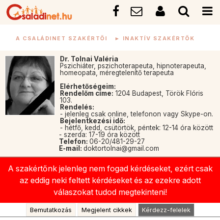
A CSALÁDINET SZAKÉRTŐI
►
INAKTÍV SZAKÉRTŐK
Dr. Tolnai Valéria
Pszichiáter, pszichoterapeuta, hipnoterapeuta,
homeopata, méregtelenítő terapeuta
Elérhetőségeim:
Rendelőm címe:
1204 Budapest, Török Flóris
103.
Rendelés:
- jelenleg csak online, telefonon vagy Skype-on.
Bejelentkezési idő:
- hétfő, kedd, csütörtök, péntek: 12-14 óra között
- szerda: 17-19 óra között
Telefon:
06-20/481-29-27
E-mail:
doktortolnai@gmail.com
A szakértőnk jelenleg nem fogad kérdéseket, ezért csak
az eddig neki feltett kérdéseket és az ezekre adott
válaszokat tudod megtekinteni!
Bemutatkozás
Megjelent cikkek
Kérdezz-felelek