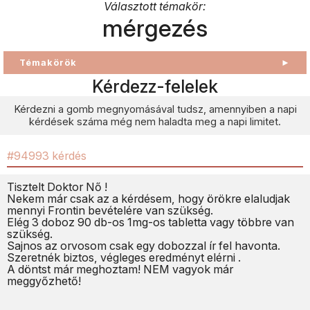
Választott témakör:
mérgezés
Témakörök
►
Kérdezz-felelek
Kérdezni a gomb megnyomásával tudsz, amennyiben a napi
kérdések száma még nem haladta meg a napi limitet.
#94993 kérdés
Tisztelt Doktor Nő !
Nekem már csak az a kérdésem, hogy örökre elaludjak
mennyi Frontin bevételére van szükség.
Elég 3 doboz 90 db-os 1mg-os tabletta vagy többre van
szükség.
Sajnos az orvosom csak egy dobozzal ír fel havonta.
Szeretnék biztos, végleges eredményt elérni .
A döntst már meghoztam! NEM vagyok már
meggyőzhető!