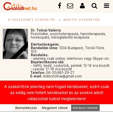
A CSALÁDINET SZAKÉRTŐI
►
INAKTÍV SZAKÉRTŐK
Dr. Tolnai Valéria
Pszichiáter, pszichoterapeuta, hipnoterapeuta,
homeopata, méregtelenítő terapeuta
Elérhetőségeim:
Rendelőm címe:
1204 Budapest, Török Flóris
103.
Rendelés:
- jelenleg csak online, telefonon vagy Skype-on.
Bejelentkezési idő:
- hétfő, kedd, csütörtök, péntek: 12-14 óra között
- szerda: 17-19 óra között
Telefon:
06-20/481-29-27
E-mail:
doktortolnai@gmail.com
A szakértőnk jelenleg nem fogad kérdéseket, ezért csak
az eddig neki feltett kérdéseket és az ezekre adott
válaszokat tudod megtekinteni!
Bemutatkozás
Megjelent cikkek
Kérdezz-felelek