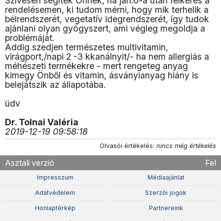
Szívesen segítek Önnek, ha jan.6-a után felkeres a
rendelésemen, ki tudom mérni, hogy mik terhelik a
bélrendszerét, vegetatív idegrendszerét, így tudok
ajánlani olyan gyógyszert, ami végleg megoldja a
problémáját.
Addig szedjen természetes multivitamin,
virágport,/napi 2 -3 kkanálnyit/- ha nem allergiás a
méhészeti termékekre - mert rengeteg anyag
kimegy Önből és vitamin, ásványianyag hiány is
belejátszik az állapotába.
üdv
Dr. Tolnai Valéria
2019-12-19 09:58:18
Olvasói értékelés:
nincs még értékelés
Asztali verzió
Fel
Impresszum
Médiaajánlat
Adatvédelem
Szerzõi jogok
Honlaptérkép
Partnereink