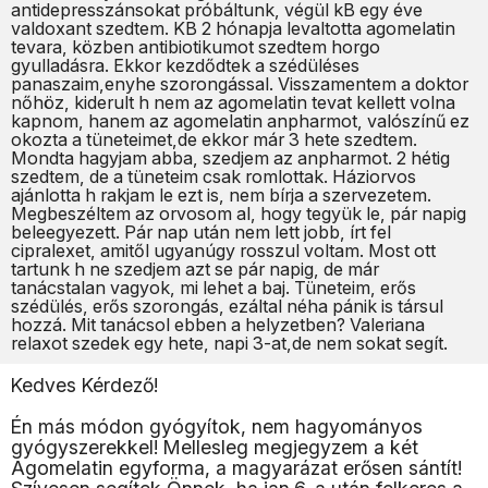
antidepresszánsokat próbáltunk, végül kB egy éve
valdoxant szedtem. KB 2 hónapja levaltotta agomelatin
tevara, közben antibiotikumot szedtem horgo
gyulladásra. Ekkor kezdődtek a szédüléses
panaszaim,enyhe szorongással. Visszamentem a doktor
nőhöz, kiderult h nem az agomelatin tevat kellett volna
kapnom, hanem az agomelatin anpharmot, valószínű ez
okozta a tüneteimet,de ekkor már 3 hete szedtem.
Mondta hagyjam abba, szedjem az anpharmot. 2 hétig
szedtem, de a tüneteim csak romlottak. Háziorvos
ajánlotta h rakjam le ezt is, nem bírja a szervezetem.
Megbeszéltem az orvosom al, hogy tegyük le, pár napig
beleegyezett. Pár nap után nem lett jobb, írt fel
cipralexet, amitől ugyanúgy rosszul voltam. Most ott
tartunk h ne szedjem azt se pár napig, de már
tanácstalan vagyok, mi lehet a baj. Tüneteim, erős
szédülés, erős szorongás, ezáltal néha pánik is társul
hozzá. Mit tanácsol ebben a helyzetben? Valeriana
relaxot szedek egy hete, napi 3-at,de nem sokat segít.
Kedves Kérdező!
Én más módon gyógyítok, nem hagyományos
gyógyszerekkel! Mellesleg megjegyzem a két
Agomelatin egyforma, a magyarázat erősen sántít!