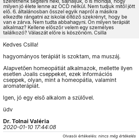
szeretnénk segíteni neki, sajnáljuk, ő is mondja, hogy
milyen jó élete lenne az OCD nélkül. Nem tudjuk mitől jött
elő. 6. általánosban ősszel egyik napról a másikra
elkezdte rángatni az iskolai öltöző szekrényt, hogy be
van e zárva. Nem tudta abbahagyni. Ön milyen terápiát
alkalmaz? Kellene előszőr velem egy személyes
találkozó? Válaszát előre is köszönöm. Csilla
Kedves Csilla!
hagyományos terápiát is szoktam, ma muszáj.
Alapvetően homeopátiát alkalmazok, mellette ilyen
esetlen Joalis cseppeket, ezek információs
cseppek, olyan, mint a homeopátia, valamint
aromaterápiát.
Igen, jó egy első alkalom a szülővel.
üdv
Dr. Tolnai Valéria
2020-01-10 17:44:08
Olvasói értékelés:
nincs még értékelés