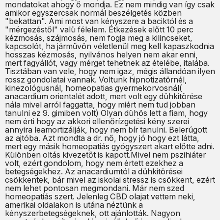
mondatokat ahogy ő mondja. Ez nem mindig van így csak
amikor egyszercsak normál beszélgetés közben
"bekattan". Ami most van kényszere a baciktól és a
"mérgezéstől" valü félelem. Étkezések előtt 10 perc
kézmosás, szájmosás, nem fogja meg a kilincseket,
kapcsolót, ha járművön véletlenűl meg kell kapaszkodnia
hosszas kézmosás, nyilvános helyen nem akar enni,
mert fagyállót, vagy mérget tehetnek az ételébe, italába.
Tisztában van vele, hogy nem igaz, mégis állandóan ilyen
rossz gondolatai vannak. Voltunk hipnotizatörnél,
kinezológusnál, homeopatias gyermekorvosnál(
anacardium orientalét adott, mert volt egy dühkitörése
nála mivel arról faggatta, hogy miért nem tud jobban
tanulni ez 9. gimiben volt) Olyan dühös lett a fiam, hogy
nem érti hogy az akkori ellenőrízgetési kény szerei
annyira leamortizálják, hogy nem bír tanulni. Belerúgott
az ajtóba. Azt mondta a dr. nő, hogy jó hogy ezt látta,
mert egy másik homeopatiás gyógyszert akart előtte adni.
Különben oltás kivezetőt is kapott.Mivel nem pszihiáter
volt, ezért gondolom, hogy nem értett ezekhez a
betegségekhez. Az anacardiumtól a dühkitörései
csökkentek, bár mivel az iskolai stressz is csökkent, ezért
nem lehet pontosan megmondani. Már nem szed
homeopatiás szert. Jelenleg CBD olajat vettem neki,
amerikai oldalakon is utána néztünk a
kényszerbetegségeknek, ott ajánlották. Nagyon