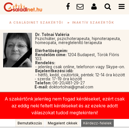
A CSALÁDINET SZAKÉRTŐI
►
INAKTÍV SZAKÉRTŐK
Dr. Tolnai Valéria
Pszichiáter, pszichoterapeuta, hipnoterapeuta,
homeopata, méregtelenítő terapeuta
Elérhetőségeim:
Rendelőm címe:
1204 Budapest, Török Flóris
103.
Rendelés:
- jelenleg csak online, telefonon vagy Skype-on.
Bejelentkezési idő:
- hétfő, kedd, csütörtök, péntek: 12-14 óra között
- szerda: 17-19 óra között
Telefon:
06-20/481-29-27
E-mail:
doktortolnai@gmail.com
A szakértőnk jelenleg nem fogad kérdéseket, ezért csak
az eddig neki feltett kérdéseket és az ezekre adott
válaszokat tudod megtekinteni!
Bemutatkozás
Megjelent cikkek
Kérdezz-felelek