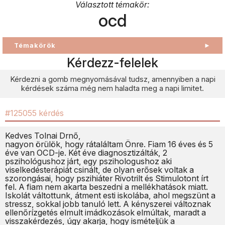
Választott témakör:
ocd
Témakörök
►
Kérdezz-felelek
Kérdezni a gomb megnyomásával tudsz, amennyiben a napi
kérdések száma még nem haladta meg a napi limitet.
#125055 kérdés
Kedves Tolnai Drnő,
nagyon örülök, hogy rátaláltam Önre. Fiam 16 éves és 5
éve van OCD-je. Két éve diagnosztizálták, 2
pszihológushoz járt, egy pszihologushoz aki
viselkedésterápiát csinált, de olyan erősek voltak a
szorongásai, hogy pszihiáter Rivotrilt és Stimulotont írt
fel. A fiam nem akarta beszedni a mellékhatások miatt.
Iskolát váltottunk, átment esti iskolába, ahol megszünt a
stressz, sokkal jobb tanuló lett. A kényszerei változnak
ellenőrízgetés elmult imádkozások elmúltak, maradt a
visszakérdezés, úgy akarja, hogy ismételjük a