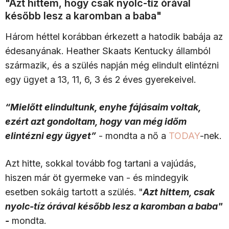
"Azt hittem, hogy csak nyolc-tíz órával
később lesz a karomban a baba"
Három héttel korábban érkezett a hatodik babája az
édesanyának. Heather Skaats Kentucky államból
származik, és a szülés napján még elindult elintézni
egy ügyet a 13, 11, 6, 3 és 2 éves gyerekeivel.
“Mielőtt elindultunk, enyhe fájásaim voltak,
ezért azt gondoltam, hogy van még időm
elintézni egy ügyet”
- mondta a nő a
TODAY
-nek.
Azt hitte, sokkal tovább fog tartani a vajúdás,
hiszen már öt gyermeke van - és mindegyik
esetben sokáig tartott a szülés. "
Azt hittem, csak
nyolc-tíz órával később lesz a karomban a baba"
-
mondta.