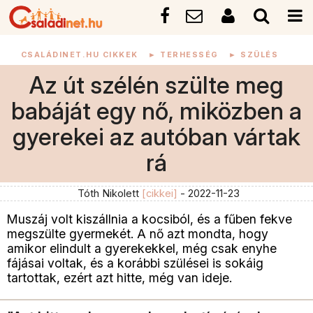
CSALÁDINET.HU CIKKEK
►
TERHESSÉG
►
SZÜLÉS
Az út szélén szülte meg
babáját egy nő, miközben a
gyerekei az autóban vártak
rá
Tóth Nikolett
[cikkei]
- 2022-11-23
Muszáj volt kiszállnia a kocsiból, és a fűben fekve
megszülte gyermekét. A nő azt mondta, hogy
amikor elindult a gyerekekkel, még csak enyhe
fájásai voltak, és a korábbi szülései is sokáig
tartottak, ezért azt hitte, még van ideje.