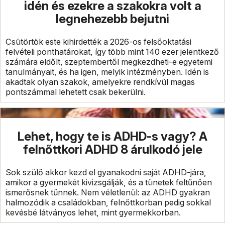
idén és ezekre a szakokra volt a
legnehezebb bejutni
Csütörtök este kihirdették a 2026-os felsőoktatási
felvételi ponthatárokat, így több mint 140 ezer jelentkező
számára eldőlt, szeptembertől megkezdheti-e egyetemi
tanulmányait, és ha igen, melyik intézményben. Idén is
akadtak olyan szakok, amelyekre rendkívül magas
pontszámmal lehetett csak bekerülni.
Lehet, hogy te is ADHD-s vagy? A
felnőttkori ADHD 8 árulkodó jele
Sok szülő akkor kezd el gyanakodni saját ADHD-jára,
amikor a gyermekét kivizsgálják, és a tünetek feltűnően
ismerősnek tűnnek. Nem véletlenül: az ADHD gyakran
halmozódik a családokban, felnőttkorban pedig sokkal
kevésbé látványos lehet, mint gyermekkorban.