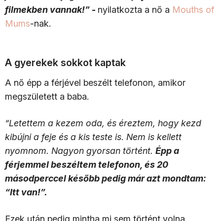
filmekben vannak!”
-
nyilatkozta a nő a
Mouths of
Mums
-nak.
A gyerekek sokkot kaptak
A nő épp a férjével beszélt telefonon, amikor
megszületett a baba.
“Letettem a kezem oda, és éreztem, hogy kezd
kibújni a feje és a kis teste is. Nem is kellett
nyomnom. Nagyon gyorsan történt.
Épp a
férjemmel beszéltem telefonon, és 20
másodperccel később pedig már azt mondtam:
“Itt van!”.
Ezek után pedig mintha mi sem történt volna,