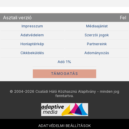
Asztali verzió
Fel
Impresszum
Médiaajánlat
Adatvédelem
Szerzõi jogok
Honlaptérkép
Partnereink
Cikkbeküldés
Adományozás
Adó 1%
TÁMOGATÁS
© 2004-2026 Családi Háló Közhasznú Alapítvány - minden jog
fenntartva.
ADATVÉDELMI BEÁLLÍTÁSOK