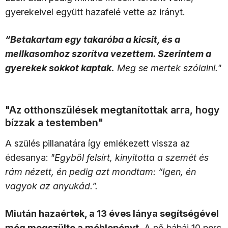
gyerekeivel együtt hazafelé vette az irányt.
“Betakartam egy takaróba a kicsit, és a
mellkasomhoz szorítva vezettem. Szerintem a
gyerekek sokkot kaptak.
Meg se mertek szólalni."
"Az otthonszülések megtanítottak arra, hogy
bízzak a testemben"
A szülés pillanatára így emlékezett vissza az
édesanya:
"Egyből felsírt, kinyitotta a szemét és
rám nézett, én pedig azt mondtam: “Igen, én
vagyok az anyukád.”.
Miután hazaértek, a 13 éves lánya segítségével
még megszülte a méhlepényt.
A nő bábái 10 perc