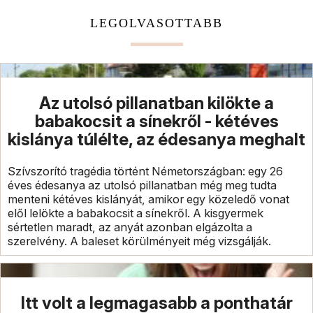
LEGOLVASOTTABB
Az utolsó pillanatban kilökte a
babakocsit a sínekről - kétéves
kislánya túlélte, az édesanya meghalt
Szívszorító tragédia történt Németországban: egy 26
éves édesanya az utolsó pillanatban még meg tudta
menteni kétéves kislányát, amikor egy közeledő vonat
elől lelökte a babakocsit a sínekről. A kisgyermek
sértetlen maradt, az anyát azonban elgázolta a
szerelvény. A baleset körülményeit még vizsgálják.
Itt volt a legmagasabb a ponthatár