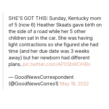
SHE'S GOT THIS: Sunday, Kentucky mom
of 5 (now 6) Heather Skaats gave birth on
the side of a road while her 5 other
children sat in the car. She was having
light contractions so she figured she had
time (and her due date was 3 weeks
away) but her newborn had different
plans.
pic.twitter.com/APXSbWOHBx
— GoodNewsCorrespondent
(@GoodNewsCorres1)
May 18, 2022