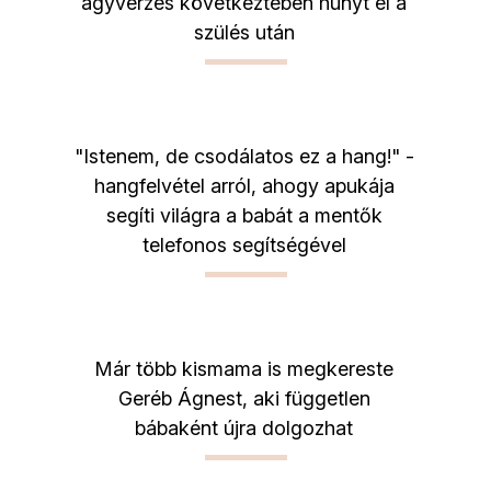
agyvérzés következtében hunyt el a
szülés után
"Istenem, de csodálatos ez a hang!" -
hangfelvétel arról, ahogy apukája
segíti világra a babát a mentők
telefonos segítségével
Már több kismama is megkereste
Geréb Ágnest, aki független
bábaként újra dolgozhat