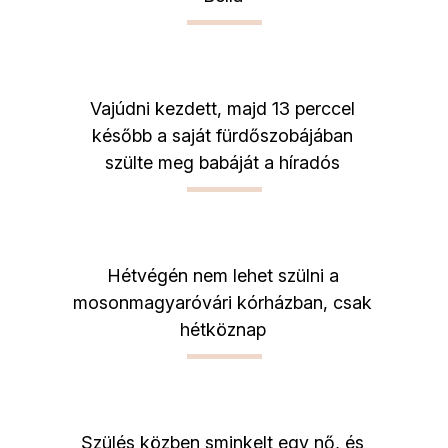
Vajúdni kezdett, majd 13 perccel
később a saját fürdőszobájában
szülte meg babáját a híradós
Hétvégén nem lehet szülni a
mosonmagyaróvári kórházban, csak
hétköznap
Szülés közben sminkelt egy nő, és