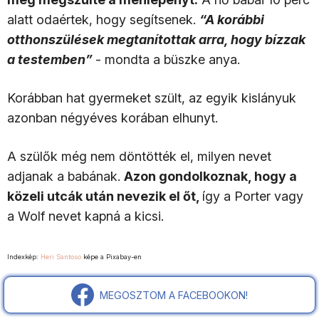
alatt odaértek, hogy segítsenek.
“A korábbi
otthonszülések megtanítottak arra, hogy bízzak
a testemben”
- mondta a büszke anya.
Korábban hat gyermeket szült, az egyik kislányuk
azonban négyéves korában elhunyt.
A szülők még nem döntötték el, milyen nevet
adjanak a babának.
Azon gondolkoznak, hogy a
közeli utcák után nevezik el őt,
így a Porter vagy
a Wolf nevet kapná a kicsi.
Indexkép:
Heri Santoso
képe a Pixabay-en
MEGOSZTOM A FACEBOOKON!