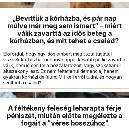
„Bevittük a kórházba, és pár nap
múlva már meg sem ismert” – miért
válik zavarttá az idős beteg a
kórházban, és mit tehet a család?
Előfordul, hogy egy idős embert még tiszta tudattal
visznek kórházba, néhány nappal később pedig zavarttá
válik, nem ismeri fel a hozzátartozóit, vagy szokatlanul
aluszékony lesz. Ez nem feltétlenül demencia, hanem
gyakran kórházi delírium. Mit kell erről tudni, és hogyan
segíthet a család?
A féltékeny feleség leharapta férje
péniszét, miután előtte megélezte a
fogait a "véres bosszúhoz"