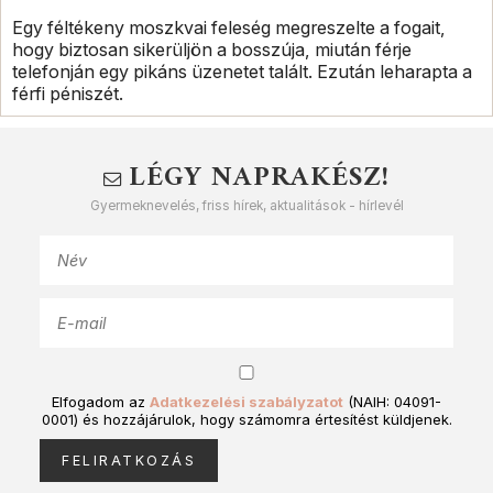
Egy féltékeny moszkvai feleség megreszelte a fogait,
hogy biztosan sikerüljön a bosszúja, miután férje
telefonján egy pikáns üzenetet talált. Ezután leharapta a
férfi péniszét.
LÉGY NAPRAKÉSZ!
Gyermeknevelés, friss hírek, aktualitások - hírlevél
Elfogadom az
Adatkezelési szabályzatot
(NAIH: 04091-
0001) és hozzájárulok, hogy számomra értesítést küldjenek.