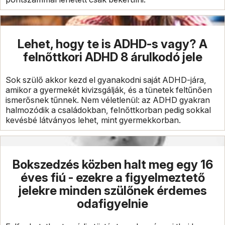
Lehet, hogy te is ADHD-s vagy? A
felnőttkori ADHD 8 árulkodó jele
Sok szülő akkor kezd el gyanakodni saját ADHD-jára,
amikor a gyermekét kivizsgálják, és a tünetek feltűnően
ismerősnek tűnnek. Nem véletlenül: az ADHD gyakran
halmozódik a családokban, felnőttkorban pedig sokkal
kevésbé látványos lehet, mint gyermekkorban.
Bokszedzés közben halt meg egy 16
éves fiú - ezekre a figyelmeztető
jelekre minden szülőnek érdemes
odafigyelnie