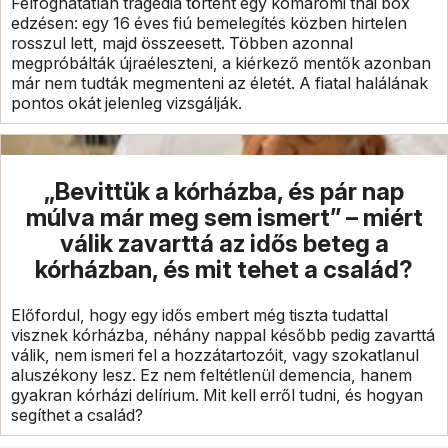
Felfoghatatlan tragédia történt egy komáromi thai box
edzésen: egy 16 éves fiú bemelegítés közben hirtelen
rosszul lett, majd összeesett. Többen azonnal
megpróbálták újraéleszteni, a kiérkező mentők azonban
már nem tudták megmenteni az életét. A fiatal halálának
pontos okát jelenleg vizsgálják.
„Bevittük a kórházba, és pár nap
múlva már meg sem ismert” – miért
válik zavarttá az idős beteg a
kórházban, és mit tehet a család?
Előfordul, hogy egy idős embert még tiszta tudattal
visznek kórházba, néhány nappal később pedig zavarttá
válik, nem ismeri fel a hozzátartozóit, vagy szokatlanul
aluszékony lesz. Ez nem feltétlenül demencia, hanem
gyakran kórházi delírium. Mit kell erről tudni, és hogyan
segíthet a család?