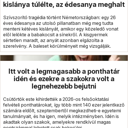
kislánya túlélte, az édesanya meghalt
Szívszorító tragédia történt Németországban: egy 26
éves édesanya az utolsó pillanatban még meg tudta
menteni kétéves kislányát, amikor egy közeledő vonat
elől lelökte a babakocsit a sínekről. A kisgyermek
sértetlen maradt, az anyát azonban elgázolta a
szerelvény. A baleset körülményeit még vizsgálják.
Itt volt a legmagasabb a ponthatár
idén és ezekre a szakokra volt a
legnehezebb bejutni
Csütörtök este kihirdették a 2026-os felsőoktatási
felvételi ponthatárokat, így több mint 140 ezer jelentkező
számára eldőlt, szeptembertől megkezdheti-e egyetemi
tanulmányait, és ha igen, melyik intézményben. Idén is
akadtak olyan szakok, amelyekre rendkívül magas
pontszámmal lehetett csak bekerülni.