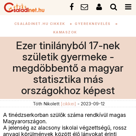
CSALÁDINET.HU CIKKEK
►
GYEREKNEVELÉS
►
KAMASZOK
Ezer tinilányból 17-nek
születik gyermeke -
megdöbbentő a magyar
statisztika más
országokhoz képest
Tóth Nikolett
[cikkei]
- 2023-09-12
A tinédzserkorban szülők száma rendkívül magas
Magyarországon.
A jelenség az alacsony iskolai végzettségű, rossz
anyagi körülmények között élő lányokat érinti