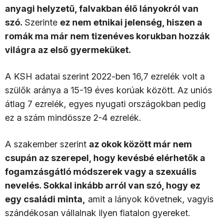
anyagi helyzetű, falvakban élő lányokról van
szó.
Szerinte
ez nem etnikai jelenség, hiszen a
romák ma már nem tizenéves korukban hozzák
világra az első gyermeküket.
A KSH adatai szerint 2022-ben 16,7 ezrelék volt a
szülők aránya a 15-19 éves korúak között. Az uniós
átlag 7 ezrelék, egyes nyugati országokban pedig
ez a szám mindössze 2-4 ezrelék.
A szakember szerint
az okok között már nem
csupán az szerepel, hogy kevésbé elérhetők a
fogamzásgátló módszerek vagy a szexuális
nevelés. Sokkal inkább arról van szó, hogy ez
egy családi minta,
amit a lányok követnek, vagyis
szándékosan vállalnak ilyen fiatalon gyereket.