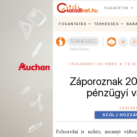
SZAKÉRTŐK
FOGANTATÁS
TERHESSÉG
BAB
0
1
CSALÁDINET.HU HÍREK
TB E
Záporoznak 202
pénzügyi vál
CSALÁD
SZÓLJ HOZZÁ
Felsorolni is nehéz, mennyi vált