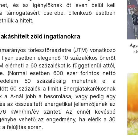
ehet, és az igénylőknek öt éven belül kell
t a támogatásért cserébe. Ellenkező esetben
niük a hitelt.
lakáshitelt zöld ingatlanokra
Agys
lemarányos törlesztőrészletre (JTM) vonatkozó
ak
l. Ilyen esetben elegendő 10 százalékos önerőt
 elérheti a 60 százalékot is függetlenül attól,
me. (Normál esetben 600 ezer forintos nettó
vedelem 50 százalékáig mehetnek el a
ölött 60 százalék a limit.) Energiatakarékosnak
k a A-nál jobb a besorolása, vagy pedig egy
, és az összesített energetikai jellemzőjének az
6 kWh/nm/év szintet. Az ennél kevésbé
igénybe vehető az engedmény, ha elérik a 30
a felújítás során.