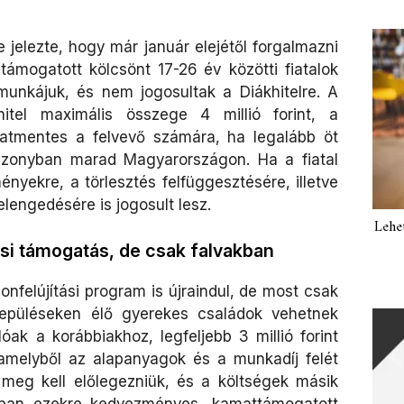
jelezte, hogy már január elejétől forgalmazni
 támogatott kölcsönt 17-26 év közötti fiatalok
 munkájuk, és nem jogosultak a Diákhitelre. A
itel maximális összege 4 millió forint, a
matmentes a felvevő számára, ha legalább öt
szonyban marad Magyarországon. Ha a fiatal
ényekre, a törlesztés felfüggesztésére, illetve
elengedésére is jogosult lesz.
Lehe
tási támogatás, de csak falvakban
nfelújítási program is újraindul, de most csak
elepüléseken élő gyerekes családok vehetnek
óak a korábbiakhoz, legfeljebb 3 millió forint
amelyből az alapanyagok és a munkadíj felét
t meg kell előlegezniük, és a költségek másik
zonban ezekre kedvezményes, kamattámogatott