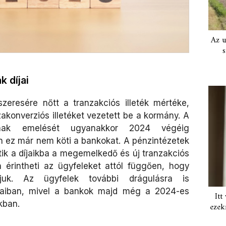
Az u
s
 díjai
eresére nőtt a tranzakciós illeték mértéke,
zakonverziós illetéket vezetett be a kormány. A
nak emelését ugyanakkor 2024 végéig
an ez már nem köti a bankokat. A pénzintézetek
ítik a díjaikba a megemelkedő és új tranzakciós
 érintheti az ügyfeleket attól függően, hogy
uk. Az ügyfelek további drágulásra is
jaiban, mivel a bankok majd még a 2024-es
Itt
ikban.
ezek