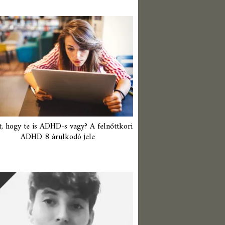
t, hogy te is ADHD-s vagy? A felnőttkori
ADHD 8 árulkodó jele