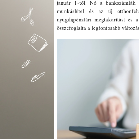
január 1-től. Nő a bankszámlák
munkáshitel és az új otthonfelú
nyugdíjpénztári megtakarítást és
összefoglalta a legfontosabb változá