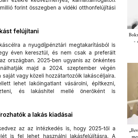
 millió forint összegben a vidéki otthonfelújítási
kást felújítani
Boks
- 
káscélra a nyugdíjpénztári megtakarításból is
 egy éven keresztül, és nem csak a preferált
 az országban. 2025-ben ugyanis az önkéntes
asználhatják majd a 2024. szeptember végén
 saját vagy közeli hozzátartozóik lakáscéljaira.
tt lehet lakóingatlant vásárolni, építkezni,
teni, és lakáshitel mellé önerőként is
írozhatók a lakás kiadásai
kedvez az az intézkedés is, hogy 2025-től a
„Bev
t is fel lehet használni lakásfelújításra. A
meg