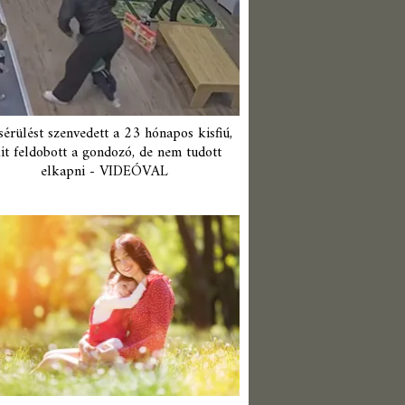
érülést szenvedett a 23 hónapos kisfiú,
it feldobott a gondozó, de nem tudott
elkapni - VIDEÓVAL