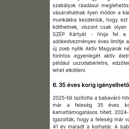
szabályok ráadásul meglehetős
vásárolhatnak ilyen módon a kárt
munkákba kezdeniük, hogy ezt 
költhetnek, viszont csak olyan 
SZÉP Kártyát - hívja fel a
adókedvezményes éves limitje az
új zseb nyílik Aktív Magyarok 
forintos egyenlegét aktív élet
például uszodabérletre, edzőt
lehet elkölteni.
6. 35 éves korig igényelhet
2025-től lazította a babaváró hi
már a feleség 35 éves korá
kamattámogatásos hitelt. 2024-b
igazolták, hogy a feleség már 
41 év maradt a korhatár. A bab