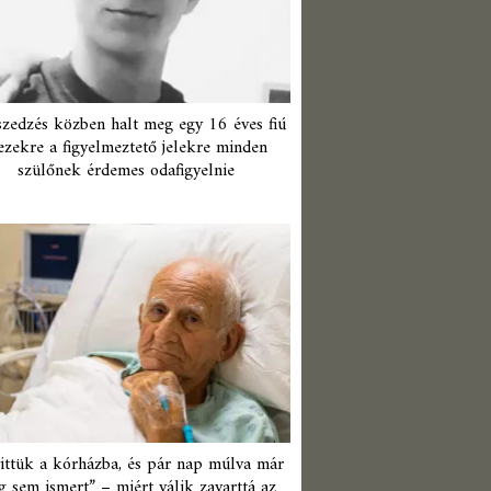
zedzés közben halt meg egy 16 éves fiú
ezekre a figyelmeztető jelekre minden
szülőnek érdemes odafigyelnie
ittük a kórházba, és pár nap múlva már
 sem ismert” – miért válik zavarttá az