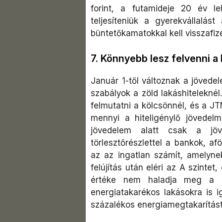
forint, a futamideje 20 év l
teljesíteniük a gyerekvállalás
büntetőkamatokkal kell visszafizet
7. Könnyebb lesz felvenni a 
Január 1-től változnak a jövede
szabályok a zöld lakáshitelekné
felmutatni a kölcsönnél, és a JTM
mennyi a hiteligénylő jövedel
jövedelem alatt csak a jö
törlesztőrészlettel a bankok, af
az az ingatlan számít, amelyne
felújítás után eléri az A szintet
értéke nem haladja meg a 7
energiatakarékos lakásokra is 
százalékos energiamegtakarítást 