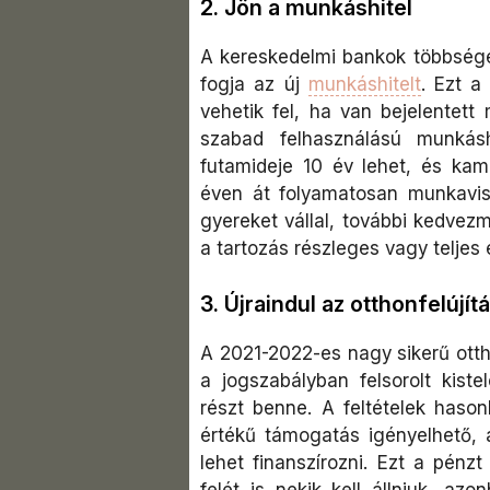
2. Jön a munkáshitel
A kereskedelmi bankok többsége 
fogja az új
munkáshitelt
. Ezt a
vehetik fel, ha van bejelentett
szabad felhasználású munkásh
futamideje 10 év lehet, és ka
éven át folyamatosan munkavi
gyereket vállal, további kedvezm
a tartozás részleges vagy teljes 
3. Újraindul az otthonfelújí
A 2021-2022-es nagy sikerű ottho
a jogszabályban felsorolt kist
részt benne. A feltételek hasonl
értékű támogatás igényelhető, 
lehet finanszírozni. Ezt a pénz
felét is nekik kell állniuk, a