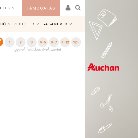
ELEK
TÁMOGATÁS
IDŐ
RECEPTEK
BABANEVEK
1
2
3
4-5
6-7
7-12
12+