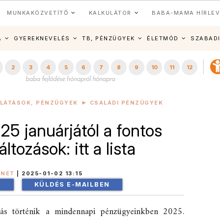
MUNKAKÖZVETÍTŐ
KALKULÁTOR
BABA-MAMA HÍRLEV
A
GYEREKNEVELÉS
TB, PÉNZÜGYEK
ÉLETMÓD
SZABAD
2
3
4
5
6
7
8
9
10
11
12
LLÁTÁSOK, PÉNZÜGYEK
CSALÁDI PÉNZÜGYEK
5 januárjától a fontos
tozások: itt a lista
INET
|
2025-01-02 13:15
!
KÜLDÉS E-MAILBEN
ozás történik a mindennapi pénzügyeinkben 2025.