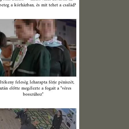
beteg a kórházban, és mit tehet a család?
ltékeny feleség leharapta férje péniszét,
után előtte megélezte a fogait a "véres
bosszúhoz"