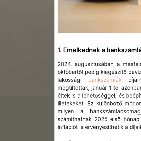
1. Emelkednek a bankszámlák
2024. augusztusában a másfélsz
októbertől pedig kiegészítő devi
lakossági
bankszámlák
díjai
megtiltották, január 1-től azonb
éltek is a lehetőséggel, és beép
illetékeket. Ez különböző módon
milyen a bankszámlacsomagj
számíthatnak 2025 első hónap
inflációt is érvényesíthetik a díja