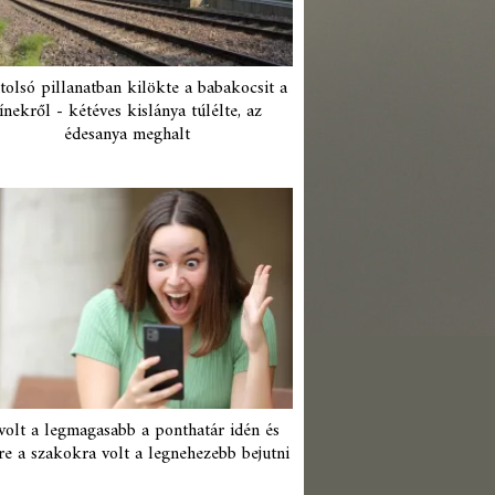
tolsó pillanatban kilökte a babakocsit a
ínekről - kétéves kislánya túlélte, az
édesanya meghalt
 volt a legmagasabb a ponthatár idén és
re a szakokra volt a legnehezebb bejutni