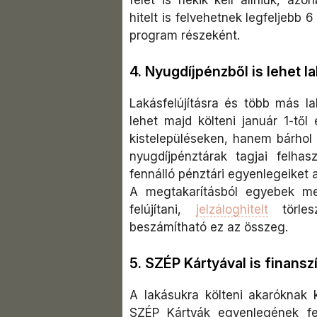
hitelt is felvehetnek legfeljebb 6
program részeként.
4. Nyugdíjpénzből is lehet la
Lakásfelújításra és több más la
lehet majd költeni január 1-től
kistelepüléseken, hanem bárhol
nyugdíjpénztárak tagjai felh
fennálló pénztári egyenlegeiket a
A megtakarításból egyebek melle
felújítani,
jelzáloghitelt
törlesz
beszámítható ez az összeg.
5. SZÉP Kártyával is finansz
A lakásukra költeni akaróknak 
SZÉP Kártyák egyenlegének felé