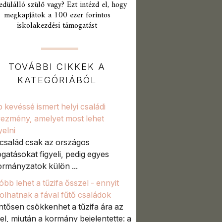
edülálló szülő vagy? Ezt intézd el, hogy
megkapjátok a 100 ezer forintos
iskolakezdési támogatást
TOVÁBBI CIKKEK A
KATEGÓRIÁBÓL
 kevéssé ismert helyi családi
ezmény, amelyet most lehet
yelni
család csak az országos
gatásokat figyeli, pedig egyes
rmányzatok külön ...
óbb lehet a tűzifa ősszel - ennyit
olhatnak a fával fűtő családok
ntősen csökkenhet a tűzifa ára az
el, miután a kormány bejelentette: a