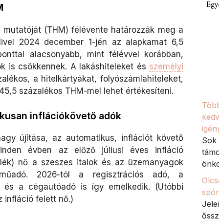
Egy
M
díj mutatóját (THM) félévente határozzák meg a
Mivel 2024 december 1-jén az alapkamat 6,5
ponttal alacsonyabb, mint félévvel korábban,
 is csökkennek. A lakáshiteleket és
személyi
alékos, a hitelkártyákat, folyószámlahiteleket,
45,5 százalékos THM-mel lehet értékesíteni.
Több
kusan inflációkövető adók
kedv
igén
gy újítása, az automatikus, inflációt követő
Sok 
inden évben az előző júliusi éves infláció
támo
alék) nő a szeszes italok és az üzemanyagok
önko
műadó. 2026-tól a regisztrációs adó, a
Olcs
 és a cégautóadó is így emelkedik. (Utóbbi
spór
infláció felett nő.)
Jele
őssz