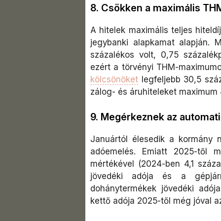
8. Csökken a maximális TH
A hitelek maximális teljes hitel
jegybanki alapkamat alapján. 
százalékos volt, 0,75 százalék
ezért a törvényi THM-maximumok
kölcsönöket
legfeljebb 30,5 száz
zálog- és áruhiteleket maximum 
9. Megérkeznek az automati
Januártól élesedik a kormány na
adóemelés. Emiatt 2025-től m
mértékével (2024-ben 4,1 száz
jövedéki adója és a gépjár
dohánytermékek jövedéki adója
kettő adója 2025-től még jóval az 