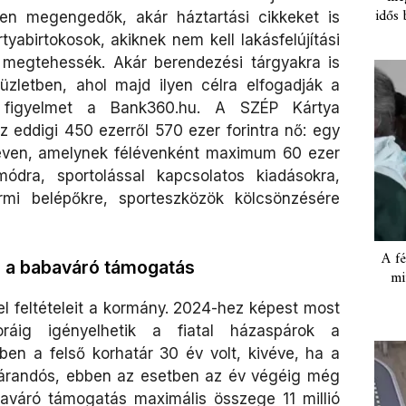
idős 
en megengedők, akár háztartási cikkeket is
yabirtokosok, akiknek nem kell lakásfelújítási
megtehessék. Akár berendezési tárgyakra is
üzletben, ahol majd ilyen célra elfogadják a
 figyelmet a Bank360.hu. A SZÉP Kártya
 eddigi 450 ezerről 570 ezer forintra nő: egy
néven, amelynek félévenként maximum 60 ezer
módra, sportolással kapcsolatos kiadásokra,
ermi belépőkre, sporteszközök kölcsönzésére
A fé
ő a babaváró támogatás
mi
tel feltételeit a kormány. 2024-hez képest most
ig igényelhetik a fiatal házaspárok a
en a felső korhatár 30 év volt, kivéve, ha a
várandós, ebben az esetben az év végéig még
aváró támogatás maximális összege 11 millió