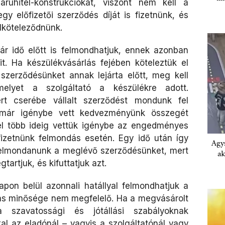
áruhitel-konstrukciókat, viszont nem kell a
gy előfizetői szerződés díját is fizetnünk, és
elköteleződnünk.
ár idő előtt is felmondhatjuk, ennek azonban
t. Ha készülékvásárlás fejében köteleztük el
zerződésünket annak lejárta előtt, meg kell
elyet a szolgáltató a készülékre adott.
rt cserébe vállalt szerződést mondunk fel
a már igénybe vett kedvezményünk összegét
nél több ideig vettük igénybe az engedményes
fizetnünk felmondás esetén. Egy idő után így
Agys
felmondanunk a meglévő szerződésünket, mert
ak
artjuk, és kifuttatjuk azt.
apon belül azonnali hatállyal felmondhatjuk a
tás minősége nem megfelelő. Ha a megvásárolt
 szavatossági és jótállási szabályoknak
al az eladónál – vagyis a szolgáltatónál vagy