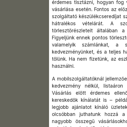
érdemes tisztázni, hogyan fog 
vásárlása esetén. Fontos az elő
szolgáltató készülékcseredíjat sz
hátralékos vételárát. A sz
törlesztőrészleteit általában 
Figyeljünk ennek pontos törlesz
valamelyik számlánkat, a sz
kedvezményünket, és a teljes há
tőlünk. Ha nem fizetünk, az eszk
használni.
A mobilszolgáltatóknál jellemző
kedvezmény nélkül, listaáron
Vásárlás előtt érdemes ellenő
kereskedők kínálatát is – példá
legjobb ajánlatot kínáló üzlete
olcsóbban juthatunk hozzá a
nagyobb összegű vásárlásokh