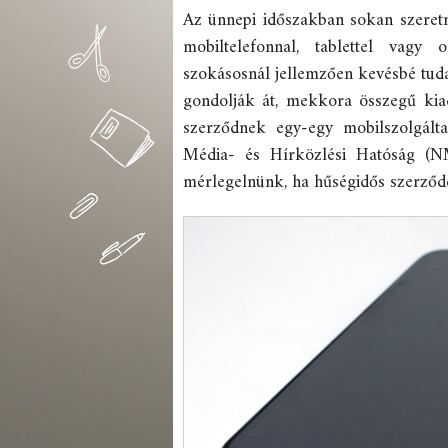
Az ünnepi időszakban sokan szeret
mobiltelefonnal, tablettel vagy
szokásosnál jellemzően kevésbé tud
gondolják át, mekkora összegű kiad
szerződnek egy-egy mobilszolgált
Média- és Hírközlési Hatóság (N
mérlegelnünk, ha hűségidős szerződ