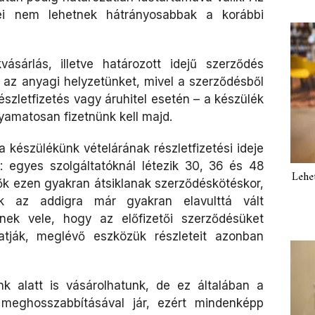
lei nem lehetnek hátrányosabbak a korábbi
ásárlás, illetve határozott idejű szerződés
k az anyagi helyzetünket, mivel a szerződésből
részletfizetés vagy áruhitel esetén – a készülék
olyamatosan fizetnünk kell majd.
 készülékünk vételárának részletfizetési ideje
 egyes szolgáltatóknál létezik 30, 36 és 48
Lehe
tők ezen gyakran átsiklanak szerződéskötéskor,
k az addigra már gyakran elavulttá vált
nek vele, hogy az előfizetői szerződésüket
tják, meglévő eszközük részleteit azonban
k alatt is vásárolhatunk, de ez általában a
 meghosszabbításával jár, ezért mindenképp