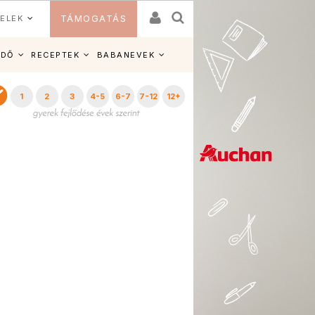
ELEK
TÁMOGATÁS
IDŐ
RECEPTEK
BABANEVEK
1
2
3
4-5
6-7
7-12
12+