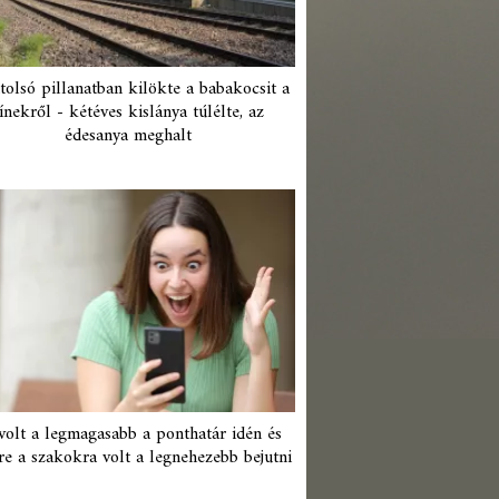
tolsó pillanatban kilökte a babakocsit a
ínekről - kétéves kislánya túlélte, az
édesanya meghalt
 volt a legmagasabb a ponthatár idén és
re a szakokra volt a legnehezebb bejutni