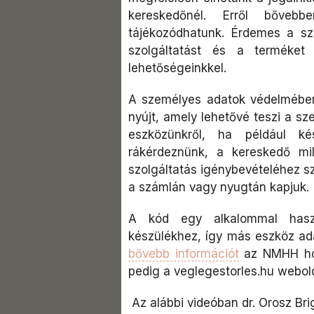
kereskedőnél. Erről bőve
tájékozódhatunk. Érdemes a sz
szolgáltatást és a terméket
lehetőségeinkkel.
A személyes adatok védelmében
nyújt, amely lehetővé teszi a sze
eszközünkről, ha például k
rákérdeznünk, a kereskedő mi
szolgáltatás igénybevételéhez s
a számlán vagy nyugtán kapjuk.
A kód egy alkalommal hasz
készülékhez, így más eszköz adat
bővebb információt
az NMHH hon
pedig a veglegestorles.hu webold
Az alábbi videóban dr. Orosz Br