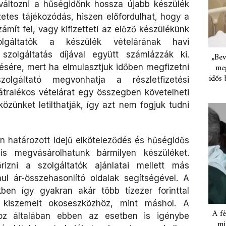
változni a hűségidőnk hossza újabb készülék
zetes tájékozódás, hiszen előfordulhat, hogy a
ámít fel, vagy kifizetteti az előző készülékünk
olgáltatók a készülék vételárának havi
a szolgáltatás díjával együtt számlázzák ki.
„Bev
meg
tésére, mert ha elmulasztjuk időben megfizetni
idős 
olgáltató megvonhatja a részletfizetési
tralékos vételárat egy összegben követelheti
özünket letilthatják, így azt nem fogjuk tudni
en határozott idejű elköteleződés és hűségidős
 is megvásárolhatunk bármilyen készüléket.
rizni a szolgáltatók ajánlatai mellett más
ul ár-összehasonlító oldalak segítségével. A
kben így gyakran akár több tízezer forinttal
 kiszemelt okoseszközhöz, mint máshol. A
A fé
oz általában ebben az esetben is igénybe
mi