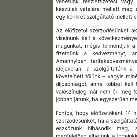
vehetünk részletfizetési vagy 
készülék vételára mellett még e
egy konkrét szolgáltató mellett 
Az előfizetői szerződésünket ak
viselnünk kell a következményei
magunkat, mégis felmondjuk a s
fizetnünk a kedvezményt, am
Amennyiben tarifakedvezményé
idejekorán, a szolgáltatónk 
követelheti tőlünk – vagyis mi
díjcsomagot, annál többet kell 
valószínűleg már nem éri meg 
jobban járunk, ha egyszerűen megt
Fontos, hogy előfizetőként 14 n
szerződésünket, ha a szolgálta
eszközünk hibásodik meg, a
megfelelően élhetünk a jogainkk