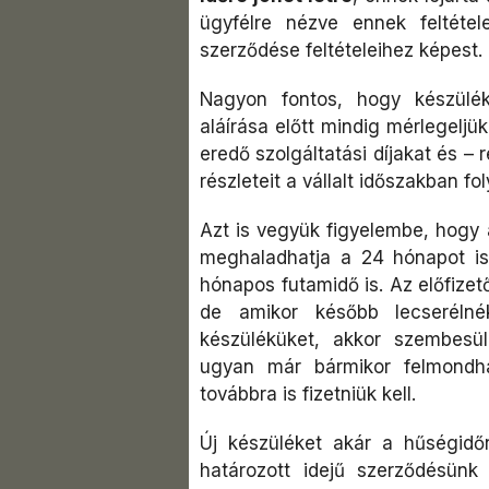
ügyfélre nézve ennek feltéte
szerződése feltételeihez képest.
Nagyon fontos, hogy készülékv
aláírása előtt mindig mérlegeljü
eredő szolgáltatási díjakat és – 
részleteit a vállalt időszakban f
Azt is vegyük figyelembe, hogy a
meghaladhatja a 24 hónapot is:
hónapos futamidő is. Az előfize
de amikor később lecserélné
készüléküket, akkor szembesül
ugyan már bármikor felmondha
továbbra is fizetniük kell.
Új készüléket akár a hűségidőn
határozott idejű szerződésünk