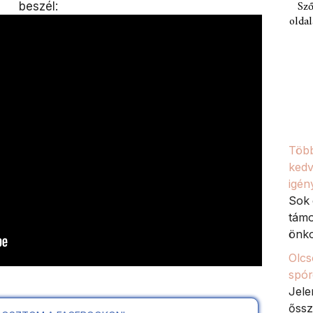
Sző
beszél:
oldal
Több
kedv
igén
Sok 
támo
önko
Olcs
spór
Jele
őssz