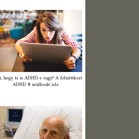
t, hogy te is ADHD-s vagy? A felnőttkori
ADHD 8 árulkodó jele