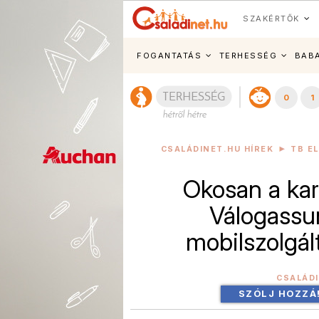
SZAKÉRTŐK
FOGANTATÁS
TERHESSÉG
BAB
0
1
CSALÁDINET.HU HÍREK
TB E
Okosan a kar
Válogassu
mobilszolgált
CSALÁD
SZÓLJ HOZZÁ