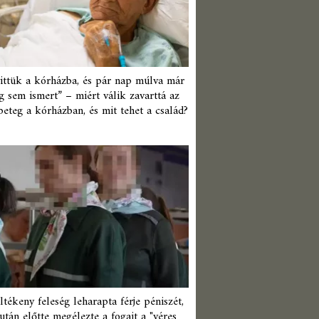
ittük a kórházba, és pár nap múlva már
 sem ismert” – miért válik zavarttá az
beteg a kórházban, és mit tehet a család?
ltékeny feleség leharapta férje péniszét,
után előtte megélezte a fogait a "véres