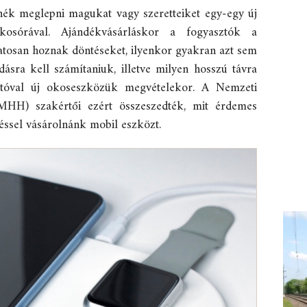
nék meglepni magukat vagy szeretteiket egy-egy új
 okosórával. Ajándékvásárláskor a fogyasztók a
atosan hoznak döntéseket, ilyenkor gyakran azt sem
ásra kell számítaniuk, illetve milyen hosszú távra
atóval új okoseszközük megvételekor. A Nemzeti
MHH) szakértői ezért összeszedték, mit érdemes
éssel vásárolnánk mobil eszközt.