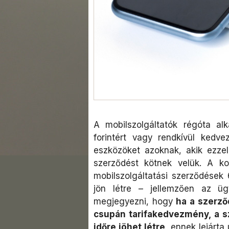
A mobilszolgáltatók régóta alka
forintért vagy rendkívül kedv
eszközöket azoknak, akik ezzel 
szerződést kötnek velük. A ko
mobilszolgáltatási szerződések
jön létre – jellemzően az üg
megjegyezni, hogy
ha a szerző
csupán tarifakedvezmény, a s
időre jöhet létre
, ennek lejárta