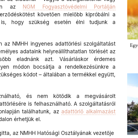
bben az
NGM Fogyasztóvédelmi Portálján
erződéskötést követően mielőbb kipróbálni a
 is, hogy szükség esetén élni tudjunk a
 az NMHH ingyenes adattörlési szolgáltatást
Egy
mélyes adataink helyreállíthatatlan törlését az
ésőbb eladnánk azt. Vásárláskor érdemes
lyen módon bocsátja a rendelkezésünkre a
zükséges kódot – általában a termékkel együtt,
nálható, és nem kötődik a megvásárolt
törlésére is felhasználható. A szolgáltatásról
lapján találhatunk, az
adattörlő alkalmazást
alon érhetjük el.
igitta, az NMHH Hatósági Osztályának vezetője