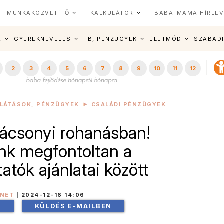
MUNKAKÖZVETÍTŐ
KALKULÁTOR
BABA-MAMA HÍRLEV
A
GYEREKNEVELÉS
TB, PÉNZÜGYEK
ÉLETMÓD
SZABAD
2
3
4
5
6
7
8
9
10
11
12
LLÁTÁSOK, PÉNZÜGYEK
CSALÁDI PÉNZÜGYEK
ácsonyi rohanásban!
nk megfontoltan a
atók ajánlatai között
INET
|
2024-12-16 14:06
!
KÜLDÉS E-MAILBEN