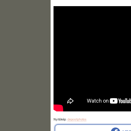
Nyitókép:
depositphotos