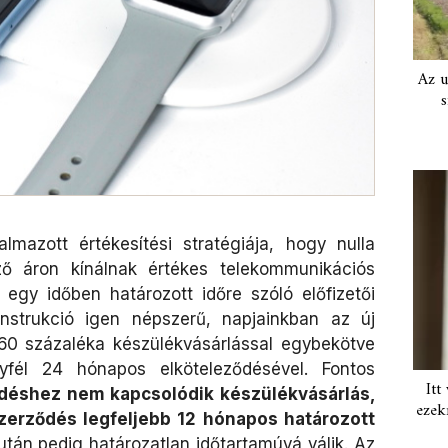
Az u
s
lmazott értékesítési stratégiája, hogy nulla
ező áron kínálnak értékes telekommunikációs
egy időben határozott időre szóló előfizetői
nstrukció igen népszerű, napjainkban az új
 60 százaléka készülékvásárlással egybekötve
yfél 24 hónapos elköteleződésével. Fontos
Itt
déshez nem kapcsolódik készülékvásárlás,
ezek
zerződés legfeljebb 12 hónapos határozott
 után pedig határozatlan időtartamúvá válik. Az