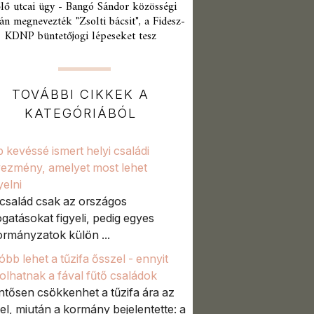
lő utcai ügy - Bangó Sándor közösségi
án megnevezték "Zsolti bácsit", a Fidesz-
KDNP büntetőjogi lépeseket tesz
TOVÁBBI CIKKEK A
KATEGÓRIÁBÓL
 kevéssé ismert helyi családi
ezmény, amelyet most lehet
yelni
család csak az országos
gatásokat figyeli, pedig egyes
rmányzatok külön ...
óbb lehet a tűzifa ősszel - ennyit
olhatnak a fával fűtő családok
ntősen csökkenhet a tűzifa ára az
el, miután a kormány bejelentette: a