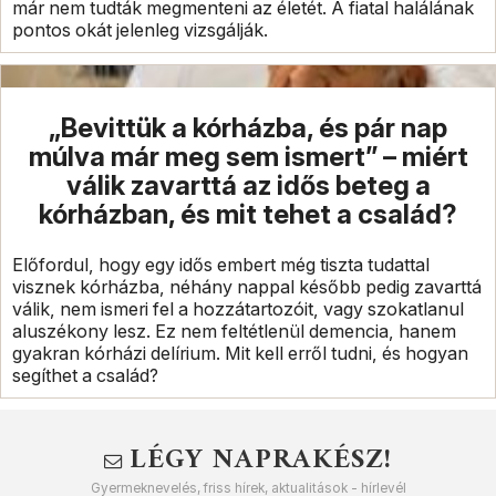
már nem tudták megmenteni az életét. A fiatal halálának
pontos okát jelenleg vizsgálják.
„Bevittük a kórházba, és pár nap
múlva már meg sem ismert” – miért
válik zavarttá az idős beteg a
kórházban, és mit tehet a család?
Előfordul, hogy egy idős embert még tiszta tudattal
visznek kórházba, néhány nappal később pedig zavarttá
válik, nem ismeri fel a hozzátartozóit, vagy szokatlanul
aluszékony lesz. Ez nem feltétlenül demencia, hanem
gyakran kórházi delírium. Mit kell erről tudni, és hogyan
segíthet a család?
LÉGY NAPRAKÉSZ!
Gyermeknevelés, friss hírek, aktualitások - hírlevél