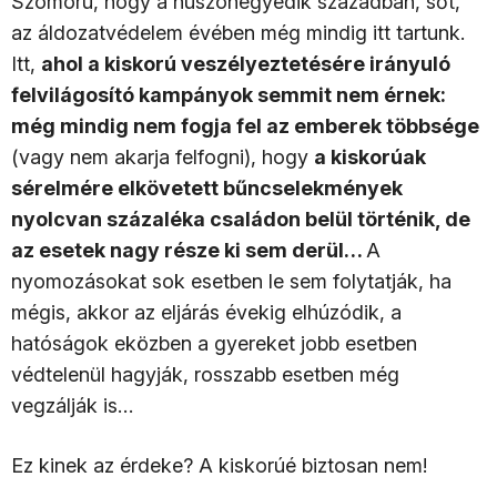
Szomorú, hogy a huszonegyedik században, sőt,
az áldozatvédelem évében még mindig itt tartunk.
Itt,
ahol a kiskorú veszélyeztetésére irányuló
felvilágosító kampányok semmit nem érnek:
még mindig nem fogja fel az emberek többsége
(vagy nem akarja felfogni), hogy
a kiskorúak
sérelmére elkövetett bűncselekmények
nyolcvan százaléka családon belül történik, de
az esetek nagy része ki sem derül…
A
nyomozásokat sok esetben le sem folytatják, ha
mégis, akkor az eljárás évekig elhúzódik, a
hatóságok eközben a gyereket jobb esetben
védtelenül hagyják, rosszabb esetben még
vegzálják is…
Ez kinek az érdeke? A kiskorúé biztosan nem!