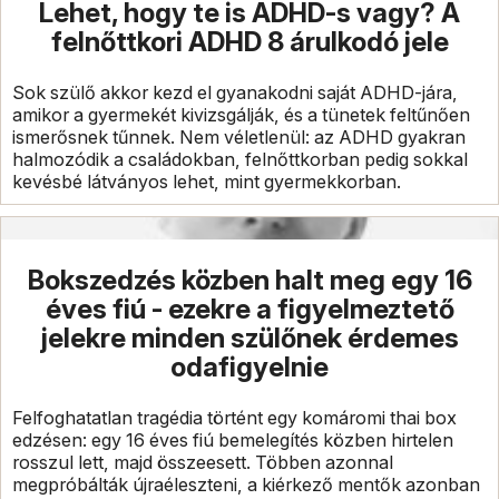
Lehet, hogy te is ADHD-s vagy? A
felnőttkori ADHD 8 árulkodó jele
Sok szülő akkor kezd el gyanakodni saját ADHD-jára,
amikor a gyermekét kivizsgálják, és a tünetek feltűnően
ismerősnek tűnnek. Nem véletlenül: az ADHD gyakran
halmozódik a családokban, felnőttkorban pedig sokkal
kevésbé látványos lehet, mint gyermekkorban.
Bokszedzés közben halt meg egy 16
éves fiú - ezekre a figyelmeztető
jelekre minden szülőnek érdemes
odafigyelnie
Felfoghatatlan tragédia történt egy komáromi thai box
edzésen: egy 16 éves fiú bemelegítés közben hirtelen
rosszul lett, majd összeesett. Többen azonnal
megpróbálták újraéleszteni, a kiérkező mentők azonban