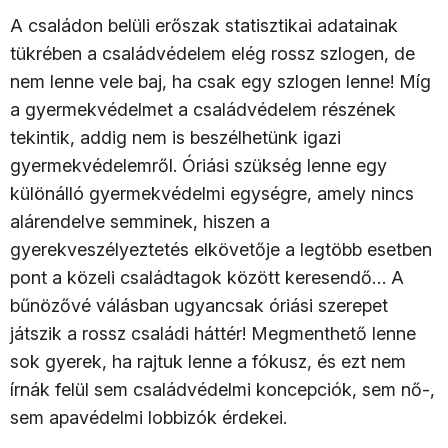
A családon belüli erőszak statisztikai adatainak
tükrében a családvédelem elég rossz szlogen, de
nem lenne vele baj, ha csak egy szlogen lenne! Míg
a gyermekvédelmet a családvédelem részének
tekintik, addig nem is beszélhetünk igazi
gyermekvédelemről. Óriási szükség lenne egy
különálló gyermekvédelmi egységre, amely nincs
alárendelve semminek, hiszen a
gyerekveszélyeztetés elkövetője a legtöbb esetben
pont a közeli családtagok között keresendő… A
bűnözővé válásban ugyancsak óriási szerepet
játszik a rossz családi háttér! Megmenthető lenne
sok gyerek, ha rajtuk lenne a fókusz, és ezt nem
írnák felül sem családvédelmi koncepciók, sem nő-,
sem apavédelmi lobbizók érdekei.