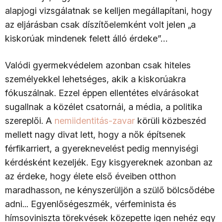
alapjogi vizsgálatnak se kelljen megállapítani, hogy
az eljárásban csak díszítőelemként volt jelen „a
kiskorúak mindenek felett álló érdeke”…
Valódi gyermekvédelem azonban csak hiteles
személyekkel lehetséges, akik a kiskorúakra
fókuszálnak. Ezzel éppen ellentétes elvárásokat
sugallnak a közélet csatornái, a média, a politika
szereplői. A
nemiidentitás-zavar
körüli közbeszéd
mellett nagy divat lett, hogy a nők építsenek
férfikarriert, a gyereknevelést pedig mennyiségi
kérdésként kezeljék. Egy kisgyereknek azonban az
az érdeke, hogy élete első éveiben otthon
maradhasson, ne kényszerüljön a szülő bölcsődébe
adni... Egyenlőségeszmék, vérfeminista és
hímsoviniszta törekvések közepette igen nehéz egy