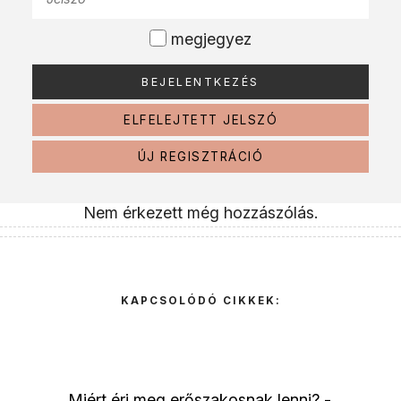
megjegyez
ELFELEJTETT JELSZÓ
ÚJ REGISZTRÁCIÓ
Nem érkezett még hozzászólás.
KAPCSOLÓDÓ CIKKEK:
Miért éri meg erőszakosnak lenni? -