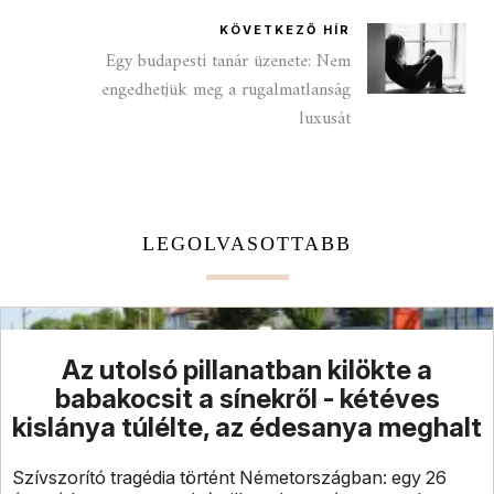
KÖVETKEZŐ HÍR
Egy budapesti tanár üzenete: Nem
engedhetjük meg a rugalmatlanság
luxusát
LEGOLVASOTTABB
Az utolsó pillanatban kilökte a
babakocsit a sínekről - kétéves
kislánya túlélte, az édesanya meghalt
Szívszorító tragédia történt Németországban: egy 26