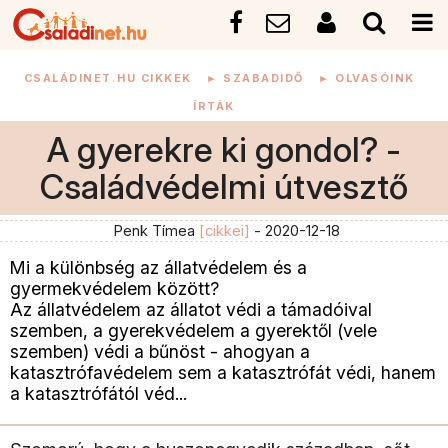
CSALÁDINET.HU CIKKEK
►
SZABADIDŐ
►
OLVASÓINK
ÍRTÁK
A gyerekre ki gondol? -
Családvédelmi útvesztő
Penk Tímea
[cikkei]
- 2020-12-18
Mi a különbség az állatvédelem és a
gyermekvédelem között?
Az állatvédelem az állatot védi a támadóival
szemben, a gyerekvédelem a gyerektől (vele
szemben) védi a bűnöst - ahogyan a
katasztrófavédelem sem a katasztrófát védi, hanem
a katasztrófától véd...