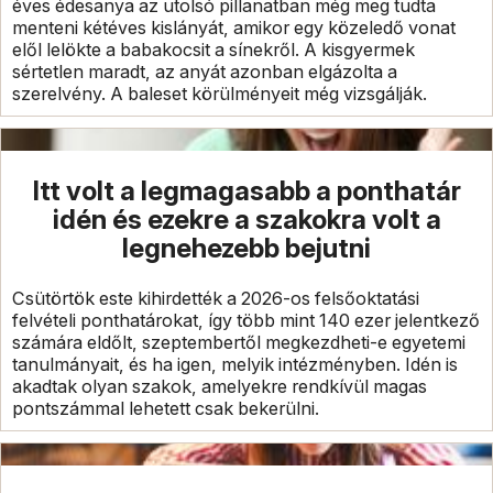
éves édesanya az utolsó pillanatban még meg tudta
menteni kétéves kislányát, amikor egy közeledő vonat
elől lelökte a babakocsit a sínekről. A kisgyermek
sértetlen maradt, az anyát azonban elgázolta a
szerelvény. A baleset körülményeit még vizsgálják.
Itt volt a legmagasabb a ponthatár
idén és ezekre a szakokra volt a
legnehezebb bejutni
Csütörtök este kihirdették a 2026-os felsőoktatási
felvételi ponthatárokat, így több mint 140 ezer jelentkező
számára eldőlt, szeptembertől megkezdheti-e egyetemi
tanulmányait, és ha igen, melyik intézményben. Idén is
akadtak olyan szakok, amelyekre rendkívül magas
pontszámmal lehetett csak bekerülni.