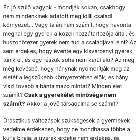
Én jó szülő vagyok - mondják sokan, csakhogy
nem mindenkinek adatott meg idilli családi
környezet… Vagy talán nem számít, hogy havonta
meghal egy gyerek a közeli hozzátartozója által, és
huszonötezer gyerek nem tud a családjával élni? Az
sem érdekes, hogy évente egy kisvárosnyi gyerek
tűnik el, és egy részük soha nem kerül elő? Az meg
még kevésbé, hogy hánynak nyomorítják meg az
életét a legszűkebb környezetében élők, és hány
viszi tovább a bántalmazó mintát? Minden élet
számít?
Csak a gyerekélet minősége nem
számít?
Akkor a jövő társadalma se számít?
Drasztikus változások szükségesek a gyermekek
védelme érdekében, hogy ne mondhassa többé a
kúria bírája, a gyerek érdeke nem érdekes, és