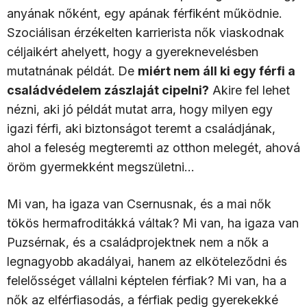
anyának nőként, egy apának férfiként működnie.
Szociálisan érzékelten karrierista nők viaskodnak
céljaikért ahelyett, hogy a gyereknevelésben
mutatnának példát. De
miért nem áll ki egy férfi a
családvédelem zászlaját cipelni?
Akire fel lehet
nézni, aki jó példát mutat arra, hogy milyen egy
igazi férfi, aki biztonságot teremt a családjának,
ahol a feleség megteremti az otthon melegét, ahová
öröm gyermekként megszületni…
Mi van, ha igaza van Csernusnak, és a mai nők
tökös hermafroditákká váltak? Mi van, ha igaza van
Puzsérnak, és a családprojektnek nem a nők a
legnagyobb akadályai, hanem az elköteleződni és
felelősséget vállalni képtelen férfiak? Mi van, ha a
nők az elférfiasodás, a férfiak pedig gyerekekké