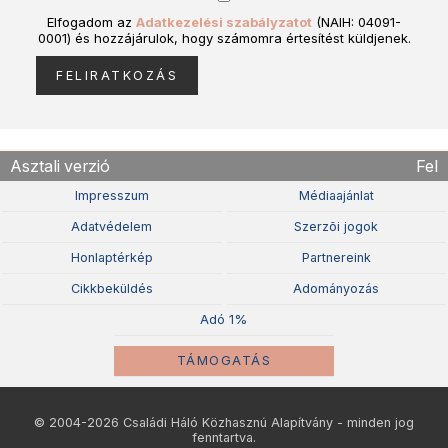
Elfogadom az
Adatkezelési szabályzatot
(NAIH: 04091-
0001) és hozzájárulok, hogy számomra értesítést küldjenek.
Asztali verzió
Fel
Impresszum
Médiaajánlat
Adatvédelem
Szerzõi jogok
Honlaptérkép
Partnereink
Cikkbeküldés
Adományozás
Adó 1%
TÁMOGATÁS
© 2004-2026 Családi Háló Közhasznú Alapítvány - minden jog
fenntartva.