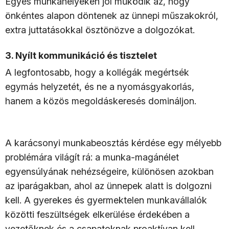
Egyes munkahelyeken jól működik az, hogy
önkéntes alapon döntenek az ünnepi műszakokról,
extra juttatásokkal ösztönözve a dolgozókat.
3.
Nyílt kommunikáció és tisztelet
A legfontosabb, hogy a kollégák megértsék
egymás helyzetét, és ne a nyomásgyakorlás,
hanem a közös megoldáskeresés domináljon.
A karácsonyi munkabeosztás kérdése egy mélyebb
problémára világít rá: a munka-magánélet
egyensúlyának nehézségeire, különösen azokban
az iparágakban, ahol az ünnepek alatt is dolgozni
kell. A gyerekes és gyermektelen munkavállalók
közötti feszültségek elkerülése érdekében a
vezetőknek és a csapatoknak proaktívan kell