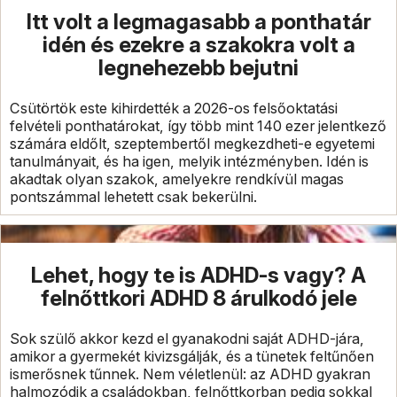
Itt volt a legmagasabb a ponthatár
idén és ezekre a szakokra volt a
legnehezebb bejutni
Csütörtök este kihirdették a 2026-os felsőoktatási
felvételi ponthatárokat, így több mint 140 ezer jelentkező
számára eldőlt, szeptembertől megkezdheti-e egyetemi
tanulmányait, és ha igen, melyik intézményben. Idén is
akadtak olyan szakok, amelyekre rendkívül magas
pontszámmal lehetett csak bekerülni.
Lehet, hogy te is ADHD-s vagy? A
felnőttkori ADHD 8 árulkodó jele
Sok szülő akkor kezd el gyanakodni saját ADHD-jára,
amikor a gyermekét kivizsgálják, és a tünetek feltűnően
ismerősnek tűnnek. Nem véletlenül: az ADHD gyakran
halmozódik a családokban, felnőttkorban pedig sokkal