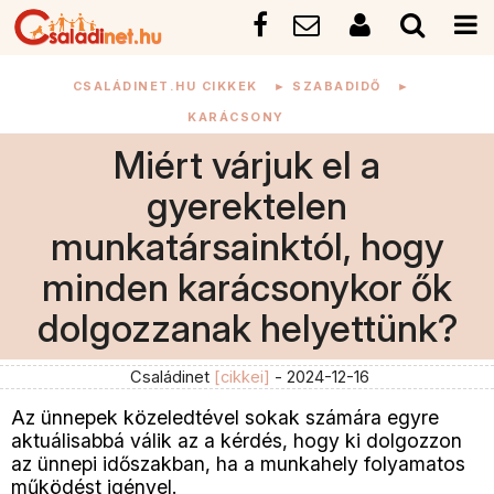
CSALÁDINET.HU CIKKEK
►
SZABADIDŐ
►
KARÁCSONY
Miért várjuk el a
gyerektelen
munkatársainktól, hogy
minden karácsonykor ők
dolgozzanak helyettünk?
Családinet
[cikkei]
- 2024-12-16
Az ünnepek közeledtével sokak számára egyre
aktuálisabbá válik az a kérdés, hogy ki dolgozzon
az ünnepi időszakban, ha a munkahely folyamatos
működést igényel.