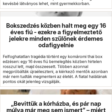
kevésbé látványos lehet, mint gyermekkorban.
Bokszedzés közben halt meg egy 16
éves fiú - ezekre a figyelmeztető
jelekre minden szülőnek érdemes
odafigyelnie
Felfoghatatlan tragédia történt egy komáromi thai box
edzésen: egy 16 éves fiú bemelegítés közben hirtelen
rosszul lett, majd összeesett. Többen azonnal
megpróbálták újraéleszteni, a kiérkező mentők azonban
már nem tudták megmenteni az életét. A fiatal halálának
pontos okát jelenleg vizsgálják.
„Bevittük a kórházba, és pár nap
múlva már meg sem ismert” – miért