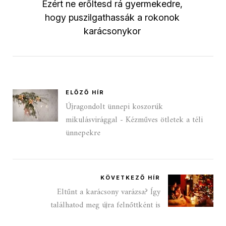
Ezért ne erőltesd rá gyermekedre,
hogy puszilgathassák a rokonok
karácsonykor
ELŐZŐ HÍR
Újragondolt ünnepi koszorúk
mikulásvirággal - Kézműves ötletek a téli
ünnepekre
KÖVETKEZŐ HÍR
Eltűnt a karácsony varázsa? Így
találhatod meg újra felnőttként is