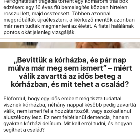
Felfoghatatlan tragédia történt egy komáromi thai box
edzésen: egy 16 éves fiú bemelegítés közben hirtelen
rosszul lett, majd összeesett. Többen azonnal
megpróbálták újraéleszteni, a kiérkező mentők azonban
már nem tudták megmenteni az életét. A fiatal halálának
pontos okát jelenleg vizsgálják.
„Bevittük a kórházba, és pár nap
múlva már meg sem ismert” – miért
válik zavarttá az idős beteg a
kórházban, és mit tehet a család?
Előfordul, hogy egy idős embert még tiszta tudattal
visznek kórházba, néhány nappal később pedig zavarttá
válik, nem ismeri fel a hozzátartozóit, vagy szokatlanul
aluszékony lesz. Ez nem feltétlenül demencia, hanem
gyakran kórházi delírium. Mit kell erről tudni, és hogyan
segíthet a család?