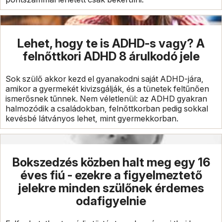
Lehet, hogy te is ADHD-s vagy? A
felnőttkori ADHD 8 árulkodó jele
Sok szülő akkor kezd el gyanakodni saját ADHD-jára,
amikor a gyermekét kivizsgálják, és a tünetek feltűnően
ismerősnek tűnnek. Nem véletlenül: az ADHD gyakran
halmozódik a családokban, felnőttkorban pedig sokkal
kevésbé látványos lehet, mint gyermekkorban.
Bokszedzés közben halt meg egy 16
éves fiú - ezekre a figyelmeztető
jelekre minden szülőnek érdemes
odafigyelnie