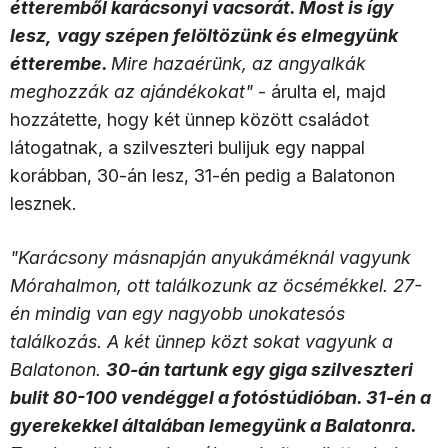
étteremből karácsonyi vacsorát. Most is így
lesz,
vagy szépen felöltözünk és elmegyünk
étterembe.
Mire hazaérünk, az angyalkák
meghozzák az ajándékokat"
- árulta el, majd
hozzátette, hogy két ünnep között családot
látogatnak, a szilveszteri bulijuk egy nappal
korábban, 30-án lesz, 31-én pedig a Balatonon
lesznek.
"Karácsony másnapján anyu­­káméknál vagyunk
Mó­ra­­halmon, ott találkozunk az öcsémékkel. 27-
én mindig van egy nagyobb unokatesós
találkozás. A két ünnep közt sokat vagyunk a
Balatonon.
30-án tartunk egy giga szilveszteri
bulit 80-100 vendéggel a fotóstúdióban. 31-én a
gyerekekkel általában lemegyünk a Balatonra.