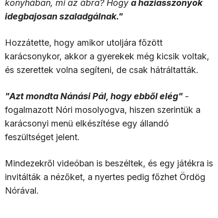
konyhában, mi az ábra? Hogy
a háziasszonyok
idegbajosan szaladgálnak."
Hozzátette, hogy amikor utoljára főzött
karácsonykor, akkor a gyerekek még kicsik voltak,
és szerettek volna segíteni, de csak hátráltatták.
"Azt mondta Nánási Pál, hogy ebből elég"
-
fogalmazott Nóri mosolyogva, hiszen szerintük a
karácsonyi menü elkészítése egy állandó
feszültséget jelent.
Mindezekről videóban is beszéltek, és egy játékra is
invitálták a nézőket, a nyertes pedig főzhet Ördög
Nórával.