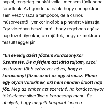
napjai, rengeteg munkát vállal, mégsem tűnik soha
fáradtnak. Azt gondolhatnánk, hogy ünnepekkor
sem vesz vissza a tempóból, de a csinos
műsorvezető ilyenkor inkább a pihenést választja.
Egy videóban beszél arról, hogy régebben egész
nap főzött ilyenkor, de rájöttek, hogy ez mekkora
feszültséggel jár.
"Én évekig azért főztem karácsonykor
Szenteste. De a férjem azt látta rajtam,
ezzel
osztozom több százezer nővel,
hogy a
karácsonyi főzés azért az egy stressz.
Pláne
egy olyan valakinek, aki nem minden áldott nap
főz.
Meg az ember azt szeretné, ha karácsonykor
tökéletesen sikerülne a karácsonyi menü. És
ahelyett, hogy meghitt hangulat lenne a