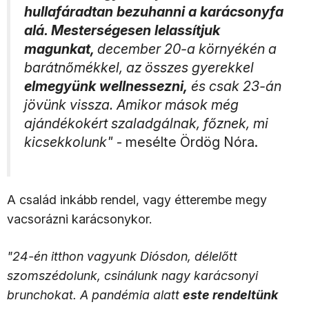
hullafáradtan bezuhanni a karácsonyfa
alá. Mesterségesen lelassítjuk
magunkat,
december 20-a környékén a
barátnőmékkel, az összes gyerekkel
elmegyünk wellnessezni,
és csak 23-án
jövünk vissza. Amikor mások még
ajándékokért szaladgálnak, főznek, mi
kicsekkolunk"
- mesélte Ördög Nóra.
A család inkább rendel, vagy étterembe megy
vacsorázni karácsonykor.
"24-én itthon vagyunk Diósdon, délelőtt
szomszédolunk, csinálunk nagy karácsonyi
brunchokat. A pandémia alatt
este rendeltünk