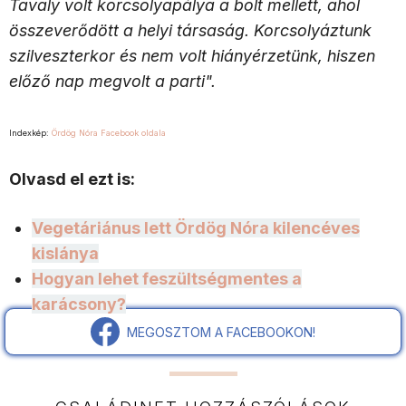
Tavaly volt korcsolyapálya a bolt mellett, ahol
összeverődött a helyi tár­saság. Korcsolyáztunk
szilveszterkor és nem volt hiányérzetünk, hiszen
előző nap megvolt a parti".
Indexkép:
Ördög Nóra Facebook oldala
Olvasd el ezt is:
Vegetáriánus lett Ördög Nóra kilencéves
kislánya
Hogyan lehet feszültségmentes a
karácsony?
MEGOSZTOM A FACEBOOKON!