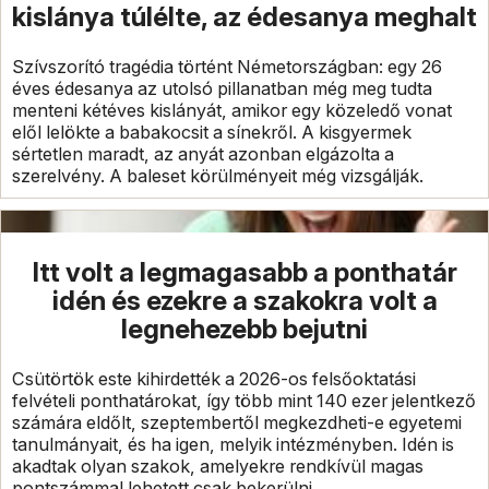
kislánya túlélte, az édesanya meghalt
Szívszorító tragédia történt Németországban: egy 26
éves édesanya az utolsó pillanatban még meg tudta
menteni kétéves kislányát, amikor egy közeledő vonat
elől lelökte a babakocsit a sínekről. A kisgyermek
sértetlen maradt, az anyát azonban elgázolta a
szerelvény. A baleset körülményeit még vizsgálják.
Itt volt a legmagasabb a ponthatár
idén és ezekre a szakokra volt a
legnehezebb bejutni
Csütörtök este kihirdették a 2026-os felsőoktatási
felvételi ponthatárokat, így több mint 140 ezer jelentkező
számára eldőlt, szeptembertől megkezdheti-e egyetemi
tanulmányait, és ha igen, melyik intézményben. Idén is
akadtak olyan szakok, amelyekre rendkívül magas
pontszámmal lehetett csak bekerülni.