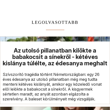
LEGOLVASOTTABB
Az utolsó pillanatban kilökte a
babakocsit a sínekről - kétéves
kislánya túlélte, az édesanya meghalt
Szívszorító tragédia történt Németországban: egy 26
éves édesanya az utolsó pillanatban még meg tudta
menteni kétéves kislányát, amikor egy közeledő vonat
elől lelökte a babakocsit a sínekről. A kisgyermek
sértetlen maradt, az anyát azonban elgázolta a
szerelvény. A baleset körülményeit még vizsgálják.