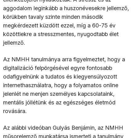
aggodalom leginkább a huszonévesekre jellemző,
körükben tavaly szinte minden második
megkérdezett küzdött ezzel, míg a 60-75 év
közöttiekre a stresszmentes, nyugodtabb élet
jellemző.
Az NMHH tanulmánya arra figyelmeztet, hogy a
digitalizáció felpörgésével egyre fontosabb
odafigyelnünk a tudatos és kiegyensúlyozott
internethasználatra, hogy a folyamatos online
jelenlét ne menjen személyes kapcsolataink,
mentális jóllétünk és az egészséges életmód
rovására.
Az alábbi videóban Gulyás Benjámin, az NMHH
műsorelemző munkatársa ismerteti a tanulmány