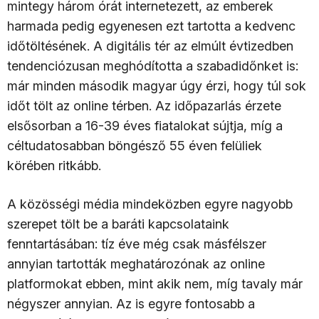
mintegy három órát internetezett, az emberek
harmada pedig egyenesen ezt tartotta a kedvenc
időtöltésének. A digitális tér az elmúlt évtizedben
tendenciózusan meghódította a szabadidőnket is:
már minden második magyar úgy érzi, hogy túl sok
időt tölt az online térben. Az időpazarlás érzete
elsősorban a 16-39 éves fiatalokat sújtja, míg a
céltudatosabban böngésző 55 éven felüliek
körében ritkább.
A közösségi média mindeközben egyre nagyobb
szerepet tölt be a baráti kapcsolataink
fenntartásában: tíz éve még csak másfélszer
annyian tartották meghatározónak az online
platformokat ebben, mint akik nem, míg tavaly már
négyszer annyian. Az is egyre fontosabb a