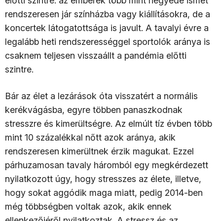
előtti szintre: az emberek több mint negyede ismét
rendszeresen jár színházba vagy kiállításokra, de a
koncertek látogatottsága is javult. A tavalyi évre a
legalább heti rendszerességgel sportolók aránya is
csaknem teljesen visszaállt a pandémia előtti
szintre.
Bár az élet a lezárások óta visszatért a normális
kerékvágásba, egyre többen panaszkodnak
stresszre és kimerültségre. Az elmúlt tíz évben több
mint 10 százalékkal nőtt azok aránya, akik
rendszeresen kimerültnek érzik magukat. Ezzel
párhuzamosan tavaly háromból egy megkérdezett
nyilatkozott úgy, hogy stresszes az élete, illetve,
hogy sokat aggódik maga miatt, pedig 2014-ben
még többségben voltak azok, akik ennek
ellenkezőjéről nyilatkoztak. A stressz és az