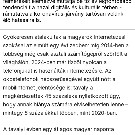
felméréseit elemezve mutatja be tíz év legfontosabb
tendenciáit a hazai digitális és kulturális térben -
rámutatva a koronavírus-járvány tartósan velünk
élő hatásaira is.
Gyökeresen átalakultak a magyarok internetezési
szokásai az elmúlt egy évtizedben: míg 2014-ben a
többség még csak asztali számítógépről szörfölt a
világhálón, 2024-ben már tízből nyolcan a
telefonjukat is használták internetezésre. Az
okostelefonok népszerűségével együtt nőtt a
mobilinternet jelentősége is: tavaly a
megkérdezettek 45 százaléka nyilatkozott úgy,
hogy annak hiánya számára elviselhetetlen lenne –
mintegy 6 százalékkal többen, mint 2020-ban.
A tavalyi évben egy átlagos magyar naponta