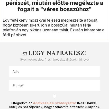
péniszét, miután előtte megélezte a
fogait a "véres bosszúhoz"
Egy féltékeny moszkvai feleség megreszelte a fogait,
hogy biztosan sikerüljön a bosszúja, miután férje
telefonján egy pikáns üzenetet talált. Ezután leharapta a
férfi péniszét.
LÉGY NAPRAKÉSZ!
Gyermeknevelés, friss hírek, aktualitások - hírlevél
Elfogadom az
Adatkezelési szabályzatot
(NAIH: 04091-
0001) és hozzájárulok, hogy számomra értesítést küldjenek.