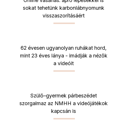
Online vásárlás: apró lépésekkel is
sokat tehetünk karbonlábnyomunk
visszaszorításáért
62 évesen ugyanolyan ruhákat hord,
mint 23 éves lánya - imádják a nézők
a videóit
Szülő–gyermek párbeszédet
szorgalmaz az NMHH a videójátékok
kapcsán is