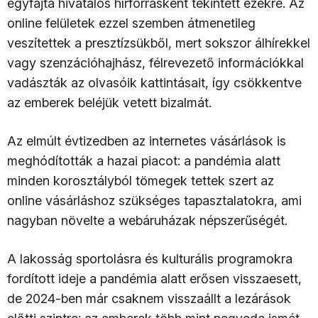
egyfajta hivatalos hírforrásként tekintett ezekre. Az
online felületek ezzel szemben átmenetileg
veszítettek a presztízsükből, mert sokszor álhírekkel
vagy szenzációhajhász, félrevezető információkkal
vadászták az olvasóik kattintásait, így csökkentve
az emberek beléjük vetett bizalmát.
Az elmúlt évtizedben az internetes vásárlások is
meghódították a hazai piacot: a pandémia alatt
minden korosztályból tömegek tettek szert az
online vásárláshoz szükséges tapasztalatokra, ami
nagyban növelte a webáruházak népszerűségét.
A lakosság sportolásra és kulturális programokra
fordított ideje a pandémia alatt erősen visszaesett,
de 2024-ben már csaknem visszaállt a lezárások