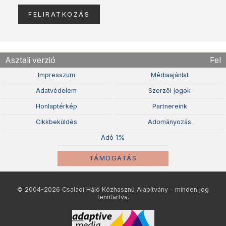
Asztali verzió
Fel
Impresszum
Médiaajánlat
Adatvédelem
Szerzõi jogok
Honlaptérkép
Partnereink
Cikkbeküldés
Adományozás
Adó 1%
TÁMOGATÁS
© 2004-2026 Családi Háló Közhasznú Alapítvány - minden jog
fenntartva.