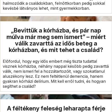
halmozódik a családokban, felnőttkorban pedig sokkal
kevésbé látványos lehet, mint gyermekkorban.
„Bevittük a kórházba, és pár nap
múlva már meg sem ismert” – miért
válik zavarttá az idős beteg a
kórházban, és mit tehet a család?
Előfordul, hogy egy idős embert még tiszta tudattal
visznek kórházba, néhány nappal később pedig zavarttá
válik, nem ismeri fel a hozzátartozóit, vagy szokatlanul
aluszékony lesz. Ez nem feltétlenül demencia, hanem
gyakran kórházi delírium. Mit kell erről tudni, és hogyan
segíthet a család?
A féltékeny feleség leharapta férje