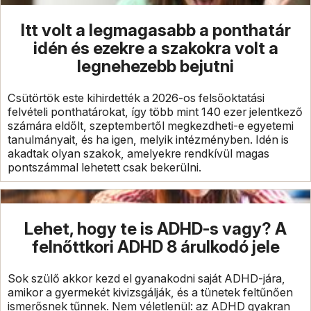
Itt volt a legmagasabb a ponthatár
idén és ezekre a szakokra volt a
legnehezebb bejutni
Csütörtök este kihirdették a 2026-os felsőoktatási
felvételi ponthatárokat, így több mint 140 ezer jelentkező
számára eldőlt, szeptembertől megkezdheti-e egyetemi
tanulmányait, és ha igen, melyik intézményben. Idén is
akadtak olyan szakok, amelyekre rendkívül magas
pontszámmal lehetett csak bekerülni.
Lehet, hogy te is ADHD-s vagy? A
felnőttkori ADHD 8 árulkodó jele
Sok szülő akkor kezd el gyanakodni saját ADHD-jára,
amikor a gyermekét kivizsgálják, és a tünetek feltűnően
ismerősnek tűnnek. Nem véletlenül: az ADHD gyakran