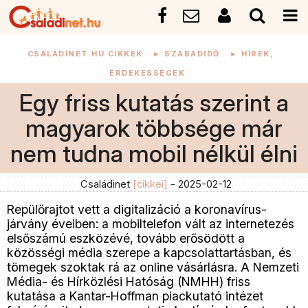
CSALÁDINET.HU CIKKEK
►
SZABADIDŐ
►
HÍREK,
ÉRDEKESSÉGEK
Egy friss kutatás szerint a
magyarok többsége már
nem tudna mobil nélkül élni
Családinet
[cikkei]
- 2025-02-12
Repülőrajtot vett a digitalizáció a koronavírus-
járvány éveiben: a mobiltelefon vált az internetezés
elsőszámú eszközévé, tovább erősödött a
közösségi média szerepe a kapcsolattartásban, és
tömegek szoktak rá az online vásárlásra. A Nemzeti
Média- és Hírközlési Hatóság (NMHH) friss
kutatása a Kantar-Hoffman piackutató intézet