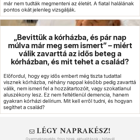
már nem tudták megmenteni az életét. A fiatal halálának
pontos okát jelenleg vizsgálják.
„Bevittük a kórházba, és pár nap
múlva már meg sem ismert” – miért
válik zavarttá az idős beteg a
kórházban, és mit tehet a család?
Előfordul, hogy egy idős embert még tiszta tudattal
visznek kórházba, néhány nappal később pedig zavarttá
válik, nem ismeri fel a hozzátartozóit, vagy szokatlanul
aluszékony lesz. Ez nem feltétlenül demencia, hanem
gyakran kórházi delírium. Mit kell erről tudni, és hogyan
segíthet a család?
LÉGY NAPRAKÉSZ!
Gyermeknevelés, friss hírek, aktualitások - hírlevél