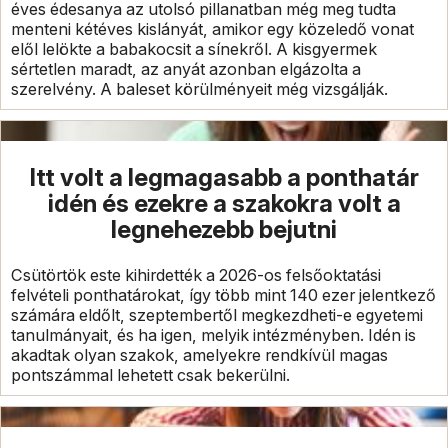
éves édesanya az utolsó pillanatban még meg tudta
menteni kétéves kislányát, amikor egy közeledő vonat
elől lelökte a babakocsit a sínekről. A kisgyermek
sértetlen maradt, az anyát azonban elgázolta a
szerelvény. A baleset körülményeit még vizsgálják.
Itt volt a legmagasabb a ponthatár
idén és ezekre a szakokra volt a
legnehezebb bejutni
Csütörtök este kihirdették a 2026-os felsőoktatási
felvételi ponthatárokat, így több mint 140 ezer jelentkező
számára eldőlt, szeptembertől megkezdheti-e egyetemi
tanulmányait, és ha igen, melyik intézményben. Idén is
akadtak olyan szakok, amelyekre rendkívül magas
pontszámmal lehetett csak bekerülni.