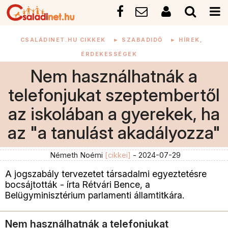
CSALÁDINET.HU CIKKEK
►
SZABADIDŐ
►
HÍREK,
ÉRDEKESSÉGEK
Nem használhatnák a
telefonjukat szeptembertől
az iskolában a gyerekek, ha
az "a tanulást akadályozza"
Németh Noémi
[cikkei]
- 2024-07-29
A jogszabály tervezetet társadalmi egyeztetésre
bocsájtották - írta Rétvári Bence, a
Belügyminisztérium parlamenti államtitkára.
Nem használhatnák a telefonjukat