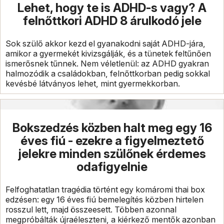
Lehet, hogy te is ADHD-s vagy? A
felnőttkori ADHD 8 árulkodó jele
Sok szülő akkor kezd el gyanakodni saját ADHD-jára,
amikor a gyermekét kivizsgálják, és a tünetek feltűnően
ismerősnek tűnnek. Nem véletlenül: az ADHD gyakran
halmozódik a családokban, felnőttkorban pedig sokkal
kevésbé látványos lehet, mint gyermekkorban.
Bokszedzés közben halt meg egy 16
éves fiú - ezekre a figyelmeztető
jelekre minden szülőnek érdemes
odafigyelnie
Felfoghatatlan tragédia történt egy komáromi thai box
edzésen: egy 16 éves fiú bemelegítés közben hirtelen
rosszul lett, majd összeesett. Többen azonnal
megpróbálták újraéleszteni, a kiérkező mentők azonban