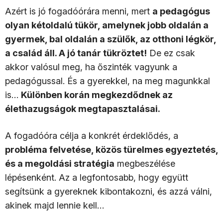
Azért is jó fogadóórára menni, mert
a pedagógus
olyan kétoldalú tükör, amelynek jobb oldalán a
gyermek, bal oldalán a szülők, az otthoni légkör,
a család áll. A jó tanár tükröztet!
De ez csak
akkor valósul meg, ha őszinték vagyunk a
pedagógussal. És a gyerekkel, na meg magunkkal
is…
Különben korán megkezdődnek az
élethazugságok megtapasztalásai.
A fogadóóra célja a konkrét érdeklődés, a
probléma felvetése, közös türelmes egyeztetés,
és a megoldási stratégia
megbeszélése
lépésenként. Az a legfontosabb, hogy együtt
segítsünk a gyereknek kibontakozni, és azzá válni,
akinek majd lennie kell…