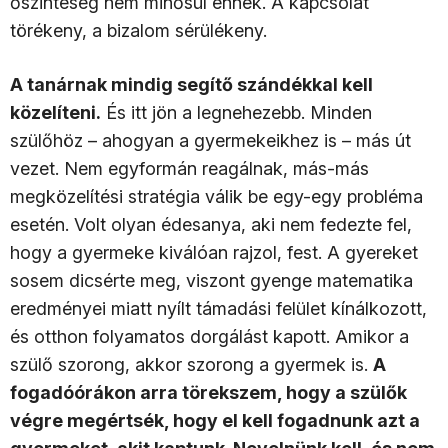
őszinteség nem minősül ennek. A kapcsolat
törékeny, a bizalom sérülékeny.
A tanárnak mindig segítő szándékkal kell
közelíteni.
És itt jön a legnehezebb. Minden
szülőhöz – ahogyan a gyermekeikhez is – más út
vezet. Nem egyformán reagálnak, más-más
megközelítési stratégia válik be egy-egy probléma
esetén. Volt olyan édesanya, aki nem fedezte fel,
hogy a gyermeke kiválóan rajzol, fest. A gyereket
sosem dicsérte meg, viszont gyenge matematika
eredményei miatt nyílt támadási felület kínálkozott,
és otthon folyamatos dorgálást kapott. Amikor a
szülő szorong, akkor szorong a gyermek is.
A
fogadóórákon arra törekszem, hogy a szülők
végre megértsék, hogy el kell fogadnunk azt a