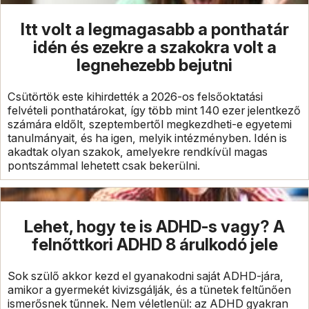
Itt volt a legmagasabb a ponthatár
idén és ezekre a szakokra volt a
legnehezebb bejutni
Csütörtök este kihirdették a 2026-os felsőoktatási
felvételi ponthatárokat, így több mint 140 ezer jelentkező
számára eldőlt, szeptembertől megkezdheti-e egyetemi
tanulmányait, és ha igen, melyik intézményben. Idén is
akadtak olyan szakok, amelyekre rendkívül magas
pontszámmal lehetett csak bekerülni.
Lehet, hogy te is ADHD-s vagy? A
felnőttkori ADHD 8 árulkodó jele
Sok szülő akkor kezd el gyanakodni saját ADHD-jára,
amikor a gyermekét kivizsgálják, és a tünetek feltűnően
ismerősnek tűnnek. Nem véletlenül: az ADHD gyakran