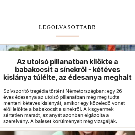
LEGOLVASOTTABB
Az utolsó pillanatban kilökte a
babakocsit a sínekről - kétéves
kislánya túlélte, az édesanya meghalt
Szívszorító tragédia történt Németországban: egy 26
éves édesanya az utolsó pillanatban még meg tudta
menteni kétéves kislányát, amikor egy közeledő vonat
elől lelökte a babakocsit a sínekről. A kisgyermek
sértetlen maradt, az anyát azonban elgázolta a
szerelvény. A baleset körülményeit még vizsgálják.