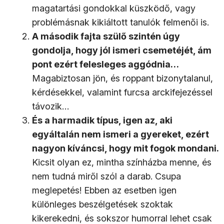
magatartási gondokkal küszködő, vagy
problémásnak kikiáltott tanulók felmenői is.
A második fajta szülő szintén úgy
gondolja, hogy jól ismeri csemetéjét, ám
pont ezért felesleges aggódnia…
Magabiztosan jön, és roppant bizonytalanul,
kérdésekkel, valamint furcsa arckifejezéssel
távozik…
És a harmadik típus, igen az, aki
egyáltalán nem ismeri a gyereket, ezért
nagyon kíváncsi, hogy mit fogok mondani.
Kicsit olyan ez, mintha színházba menne, és
nem tudná miről szól a darab. Csupa
meglepetés! Ebben az esetben igen
különleges beszélgetések szoktak
kikerekedni, és sokszor humorral lehet csak