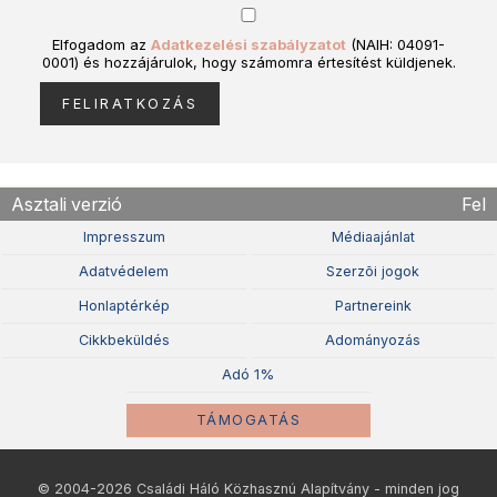
Elfogadom az
Adatkezelési szabályzatot
(NAIH: 04091-
0001) és hozzájárulok, hogy számomra értesítést küldjenek.
Asztali verzió
Fel
Impresszum
Médiaajánlat
Adatvédelem
Szerzõi jogok
Honlaptérkép
Partnereink
Cikkbeküldés
Adományozás
Adó 1%
TÁMOGATÁS
© 2004-2026 Családi Háló Közhasznú Alapítvány - minden jog