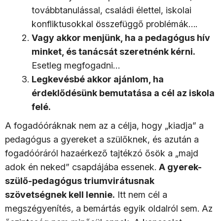
továbbtanulással, családi élettel, iskolai
konfliktusokkal összefüggő problémák….
Vagy akkor menjünk, ha a pedagógus hív
minket, és tanácsát szeretnénk kérni.
Esetleg megfogadni…
Legkevésbé akkor ajánlom, ha
érdeklődésünk bemutatása a cél az iskola
felé.
A fogadóóráknak nem az a célja, hogy „kiadja” a
pedagógus a gyereket a szülőknek, és azután a
fogadóóráról hazaérkező tajtékzó ősök a „majd
adok én neked” csapdájába essenek.
A gyerek-
szülő-pedagógus triumvirátusnak
szövetségnek kell lennie.
Itt nem cél a
megszégyenítés, a bemártás egyik oldalról sem. Az