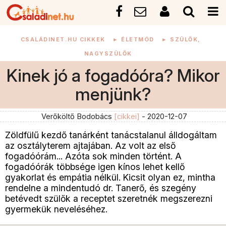
CSALÁDINET.HU CIKKEK
►
ÉLETMÓD
►
SZÜLŐK,
NAGYSZÜLŐK
Kinek jó a fogadóóra? Mikor
menjünk?
Verőköltő Bodobács
[cikkei]
- 2020-12-07
Zöldfülű kezdő tanárként tanácstalanul álldogáltam
az osztályterem ajtajában. Az volt az első
fogadóórám... Azóta sok minden történt. A
fogadóórák többsége igen kínos lehet kellő
gyakorlat és empátia nélkül. Kicsit olyan ez, mintha
rendelne a mindentudó dr. Tanerő, és szegény
betévedt szülők a receptet szeretnék megszerezni
gyermekük neveléséhez.