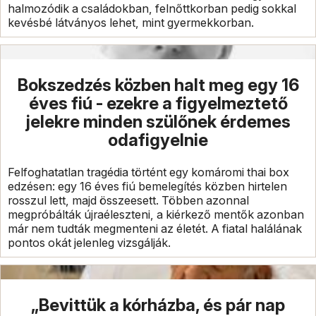
halmozódik a családokban, felnőttkorban pedig sokkal
kevésbé látványos lehet, mint gyermekkorban.
Bokszedzés közben halt meg egy 16
éves fiú - ezekre a figyelmeztető
jelekre minden szülőnek érdemes
odafigyelnie
Felfoghatatlan tragédia történt egy komáromi thai box
edzésen: egy 16 éves fiú bemelegítés közben hirtelen
rosszul lett, majd összeesett. Többen azonnal
megpróbálták újraéleszteni, a kiérkező mentők azonban
már nem tudták megmenteni az életét. A fiatal halálának
pontos okát jelenleg vizsgálják.
„Bevittük a kórházba, és pár nap