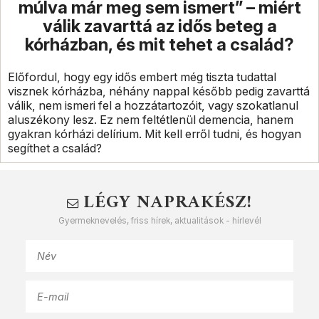
múlva már meg sem ismert” – miért
válik zavarttá az idős beteg a
kórházban, és mit tehet a család?
Előfordul, hogy egy idős embert még tiszta tudattal
visznek kórházba, néhány nappal később pedig zavarttá
válik, nem ismeri fel a hozzátartozóit, vagy szokatlanul
aluszékony lesz. Ez nem feltétlenül demencia, hanem
gyakran kórházi delírium. Mit kell erről tudni, és hogyan
segíthet a család?
LÉGY NAPRAKÉSZ!
Gyermeknevelés, friss hírek, aktualitások - hírlevél