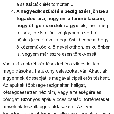
a szituációk élét tompítani…
A negyedik szülőféle pedig azért jön be a
fogadóórára, hogy én, a tanerő lássam,
hogy őt igenis érdekli a gyerek
, mert még
tessék, ide is eljön, végigvárja a sort, és
hősies jelenlétével megerősíti bennem, hogy
ő közreműködik, ő nevel otthon, és különben
is, vegyem már észre ezen törekvéseit.
Van, aki konkrét kérdésekkel érkezik és instant
megoldásokat, hatékony válaszokat vár. Akad, aki
a gyermek édesapját is magával cipeli erősítésként.
Az apukák többsége rezignáltan hallgat,
kétségbeesetten néz rám, vagy a feleségére és
bólogat. Bizonyos apák vicces családi történeteket
mesélnek feszültségük oldásaként. Az ilyen
fogadóórák kicsit terápiás jellegbe csapnak át, nem