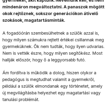
gyermeket, akit kaptunk. Nevelnünk kell, és nem
mindenáron megváltoztatni. A panaszok mögött
okok rejtőznek, sokszor generációkon átívelő
szokások, magatartásminták.
A fogadóórán szembesülhetnek a szülők azzal is,
hogy milyen számukra rejtett értékei csillannak meg
gyermeküknek. Ők nem tudták, hogy ilyen udvarias.
Nem is vették észre, hogy milyen segítőkész. Most
hallják először, hogy ő a leggyorsabb futó.
Ám fordítva is működik a dolog, hiszen olykor a
pedagógus is megtudhat valamit a gyermekről,
például a szülők elmondanak egy történetet, amely
új megvilágításba helyezhet egy magatartási vagy
tanulási problémát.