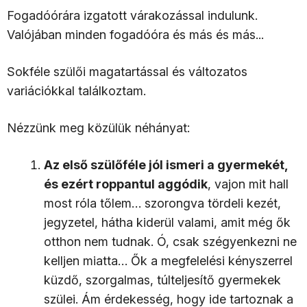
Fogadóórára izgatott várakozással indulunk.
Valójában minden fogadóóra és más és más...
Sokféle szülői magatartással és változatos
variációkkal találkoztam.
Nézzünk meg közülük néhányat:
Az első szülőféle jól ismeri a gyermekét,
és ezért roppantul aggódik
, vajon mit hall
most róla tőlem… szorongva tördeli kezét,
jegyzetel, hátha kiderül valami, amit még ők
otthon nem tudnak. Ó, csak szégyenkezni ne
kelljen miatta… Ők a megfelelési kényszerrel
küzdő, szorgalmas, túlteljesítő gyermekek
szülei. Ám érdekesség, hogy ide tartoznak a