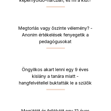
képernyőidő-harcban, és mi a kiút?
Megtorlás vagy őszinte vélemény? -
Anonim értékelések fenyegetik a
pedagógusokat
Öngyilkos akart lenni egy 9 éves
kislány a tanára miatt -
hangfelvétellel buktatták le a szülők
Megütött és fellökött egy 12 éves