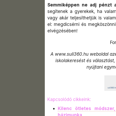
Semmiképpen ne adj pénzt a
segítenek a gyerekek, ha valam
vagy akár teljesíthetjük is vala
el: megdicsérni és megköszönn
elvégzésében!
Fo
A www.suli360.hu weboldal azé
iskolakeresést és választást,
nyújtani egy
Kapcsolódó cikkeink:
Kilenc ötletes módszer
házimunka