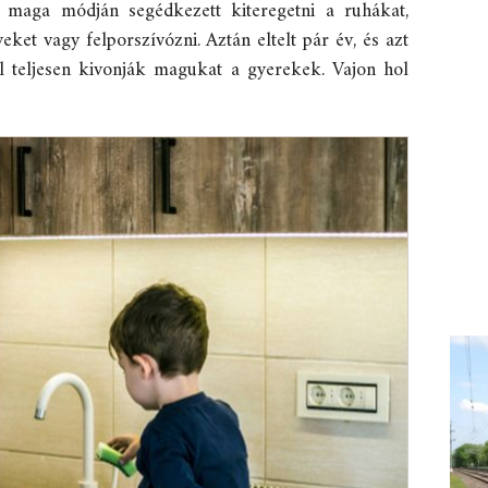
 A maga módján segédkezett kiteregetni a ruhákat,
et vagy felporszívózni. Aztán eltelt pár év, és azt
l teljesen kivonják magukat a gyerekek. Vajon hol