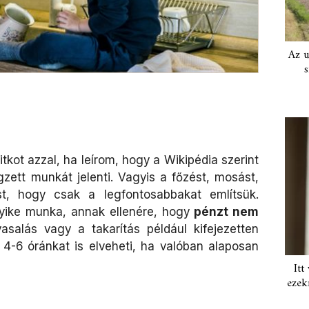
Az u
s
tkot azzal, ha leírom, hogy a Wikipédia szerint
ett munkát jelenti. Vagyis a főzést, mosást,
ást, hogy csak a legfontosabbakat említsük.
gyike munka, annak ellenére, hogy
pénzt nem
salás vagy a takarítás például kifejezetten
4-6 óránkat is elveheti, ha valóban alaposan
Itt
ezek