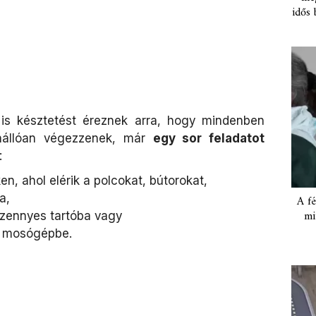
idős 
is késztetést éreznek arra, hogy mindenben
nállóan végezzenek, már
egy sor feladatot
:
, ahol elérik a polcokat, bútorokat,
a,
A fé
mi
ennyes tartóba vagy
 mosógépbe.