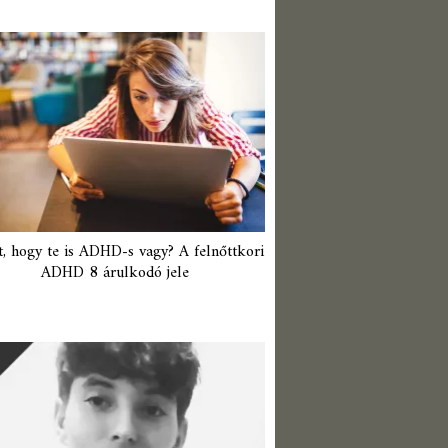
t, hogy te is ADHD-s vagy? A felnőttkori
ADHD 8 árulkodó jele