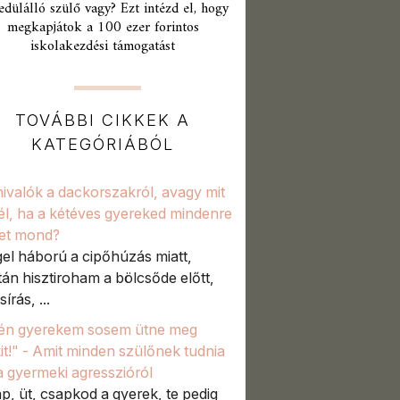
edülálló szülő vagy? Ezt intézd el, hogy
megkapjátok a 100 ezer forintos
iskolakezdési támogatást
TOVÁBBI CIKKEK A
KATEGÓRIÁBÓL
ivalók a dackorszakról, avagy mit
él, ha a kétéves gyereked mindenre
et mond?
el háború a cipőhúzás miatt,
tán hisztiroham a bölcsőde előtt,
sírás, ...
én gyerekem sosem ütne meg
it!" - Amit minden szülőnek tudnia
 a gyermeki agresszióról
p, üt, csapkod a gyerek, te pedig