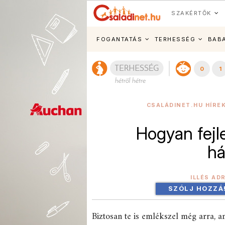
SZAKÉRTŐK
FOGANTATÁS
TERHESSÉG
BAB
0
1
CSALÁDINET.HU HÍRE
Hogyan fejl
h
ILLÉS AD
SZÓLJ HOZZÁ
Biztosan te is emlékszel még arra, a