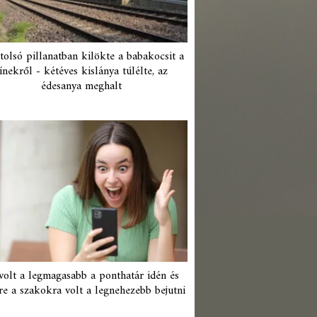
tolsó pillanatban kilökte a babakocsit a
ínekről - kétéves kislánya túlélte, az
édesanya meghalt
 volt a legmagasabb a ponthatár idén és
re a szakokra volt a legnehezebb bejutni