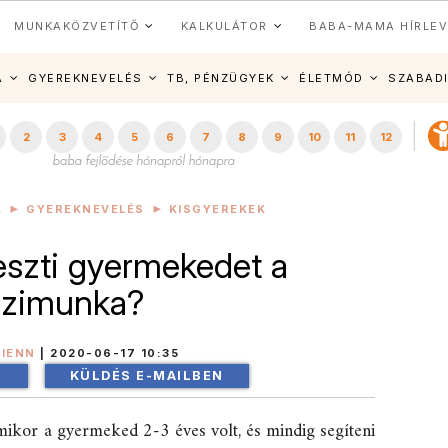
MUNKAKÖZVETÍTŐ
KALKULÁTOR
BABA-MAMA HÍRLEV
A
GYEREKNEVELÉS
TB, PÉNZÜGYEK
ÉLETMÓD
SZABAD
2
3
4
5
6
7
8
9
10
11
12
K
GYEREKNEVELÉS
KISGYEREKEK
eszti gyermekedet a
ázimunka?
RIENN
|
2020-06-17 10:35
!
KÜLDÉS E-MAILBEN
mikor a gyermeked 2-3 éves volt, és mindig segíteni