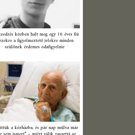
zedzés közben halt meg egy 16 éves fiú
ezekre a figyelmeztető jelekre minden
szülőnek érdemes odafigyelnie
ittük a kórházba, és pár nap múlva már
 sem ismert” – miért válik zavarttá az