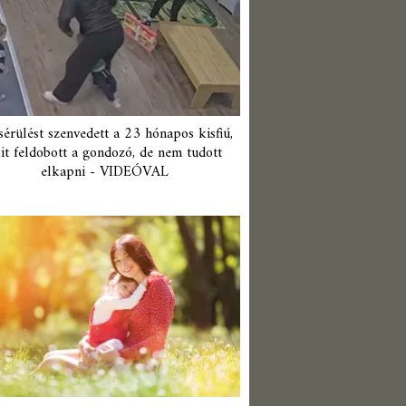
érülést szenvedett a 23 hónapos kisfiú,
it feldobott a gondozó, de nem tudott
elkapni - VIDEÓVAL