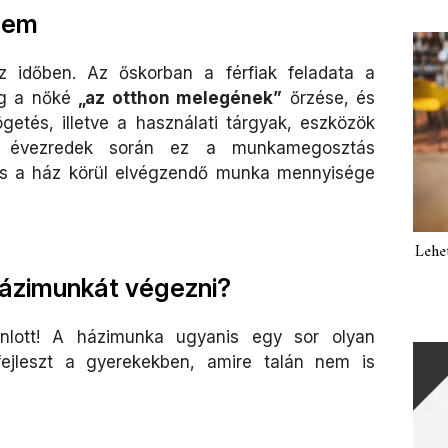
elem
z időben. Az őskorban a férfiak feladata a
íg a nőké
„az otthon melegének”
őrzése, és
etés, illetve a használati tárgyak, eszközök
ző évezredek során ez a munkamegosztás
és a ház körül elvégzendő munka mennyisége
Lehe
 házimunkát végezni?
nlott! A házimunka ugyanis egy sor olyan
 fejleszt a gyerekekben, amire talán nem is