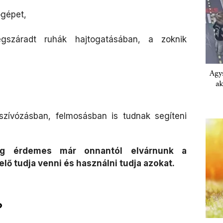
gépet,
radt ruhák hajtogatásában, a zoknik
Agys
ak
zívózásban, felmosásban is tudnak segíteni
dig érdemes már onnantól elvárnunk a
lő tudja venni és használni tudja azokat.
?