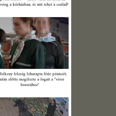
beteg a kórházban, és mit tehet a család?
ltékeny feleség leharapta férje péniszét,
után előtte megélezte a fogait a "véres
bosszúhoz"