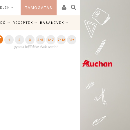
ELEK
TÁMOGATÁS
IDŐ
RECEPTEK
BABANEVEK
1
2
3
4-5
6-7
7-12
12+