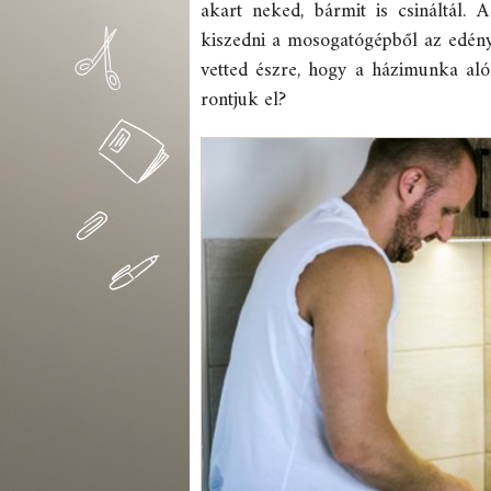
akart neked, bármit is csináltál.
kiszedni a mosogatógépből az edények
vetted észre, hogy a házimunka aló
rontjuk el?