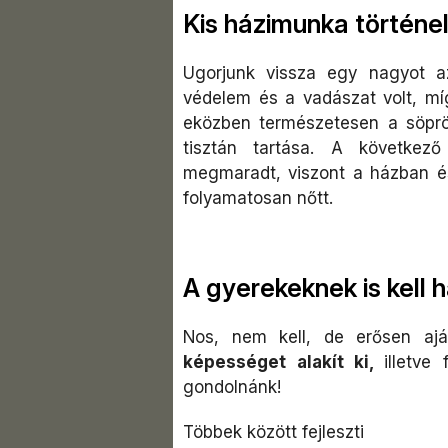
Kis házimunka történ
Ugorjunk vissza egy nagyot a
védelem és a vadászat volt, m
eközben természetesen a söprög
tisztán tartása. A követke
megmaradt, viszont a házban 
folyamatosan nőtt.
A gyerekeknek is kell
Nos, nem kell, de erősen ajá
képességet alakít ki,
illetve
gondolnánk!
Többek között fejleszti