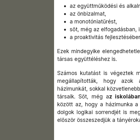
az együttműködési és alkal
az önbizalmat,
a monotóniatűrést,
sőt, még az elfogadásban, i
a proaktivitás fejlesztésében
Ezek mindegyike elengedhetetl
társas együttéléshez is.
Számos kutatást is végeztek 
megállapították, hogy azok
házimunkát, sokkal közvetlenebb
társaik. Sőt, még a
z iskolában
között az, hogy a házimunka a s
dolgok logikai sorrendjét is me
először összeszedjük a tányérokat