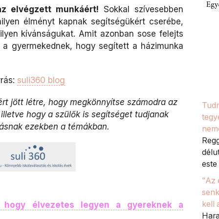
Egy
z elvégzett munkáért!
Sokkal szívesebben
ilyen élményt kapnak segítségükért cserébe,
milyen kívánságukat. Amit azonban sose felejts
i a gyermekednek, hogy segített a házimunka
rrás:
suli360 blog
rt jött létre, hogy megkönnyítse számodra az
Tudn
 illetve hogy a szülők is segítséget tudjanak
tegy
másnak ezekben a témákban.
nem
Regg
délu
este 
"Az 
senk
kell
, hogy élvezetes legyen a gyereknek a
Hara