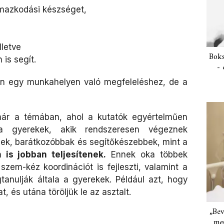
mazkodási készséget,
lletve
Boks
 is segít.
- 
en egy munkahelyen való megfeleléshez, de a
már a témában, ahol a kutatók egyértelműen
 a gyerekek, akik rendszeresen végeznek
ek, barátkozóbbak és segítőkészebbek, mint a
 is jobban teljesítenek.
Ennek oka többek
zem-kéz koordinációt is fejleszti, valamint a
gtanulják általa a gyerekek. Például azt, hogy
, és utána töröljük le az asztalt.
„Bev
meg