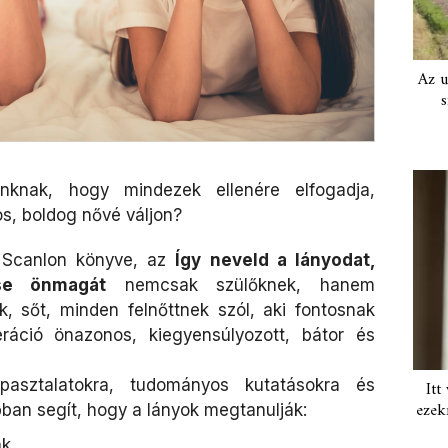
Az u
s
nknak, hogy mindezek ellenére elfogadja,
s, boldog nővé váljon?
 Scanlon könyve, az
Így neveld a lányodat,
se önmagát
nemcsak szülőknek, hanem
 sőt, minden felnőttnek szól, aki fontosnak
ráció önazonos, kiegyensúlyozott, bátor és
pasztalatokra, tudományos kutatásokra és
Itt
ezek
bban segít, hogy a lányok megtanulják:
k,