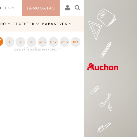
ELEK
TÁMOGATÁS
IDŐ
RECEPTEK
BABANEVEK
1
2
3
4-5
6-7
7-12
12+