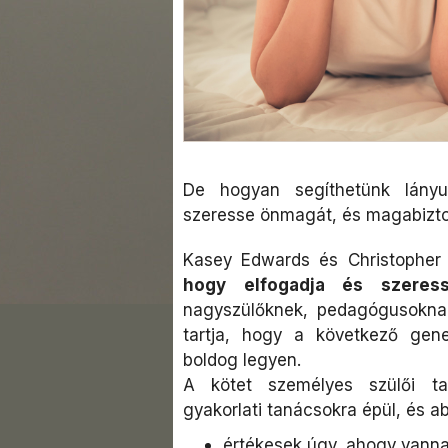
De hogyan segíthetünk lányu
szeresse önmagát, és magabizto
Kasey Edwards és Christopher
hogy elfogadja és szeres
nagyszülőknek, pedagógusoknak,
tartja, hogy a következő gene
boldog legyen.
A kötet személyes szülői ta
gyakorlati tanácsokra épül, és a
értékesek úgy, ahogy vanna