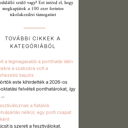
edülálló szülő vagy? Ezt intézd el, hogy
megkapjátok a 100 ezer forintos
iskolakezdési támogatást
TOVÁBBI CIKKEK A
KATEGÓRIÁBÓL
volt a legmagasabb a ponthatár idén
zekre a szakokra volt a
ehezebb bejutni
örtök este kihirdették a 2026-os
őoktatási felvételi ponthatárokat, így
...
fesztiváloznak a fiatalok
etvásárlás nélkül, egy profi csapat
aként
icsit is szereti a fesztiválokat,