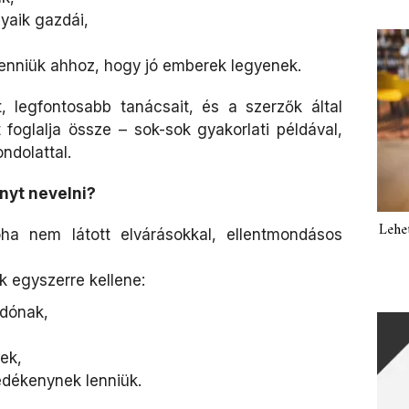
gyaik gazdái,
 lenniük ahhoz, hogy jó emberek legyenek.
, legfontosabb tanácsait, és a szerzők által
foglalja össze – sok-sok gyakorlati példával,
ondolattal.
nyt nevelni?
Lehe
ha nem látott elvárásokkal, ellentmondásos
k egyszerre kellene:
odónak,
ek,
dékenynek lenniük.