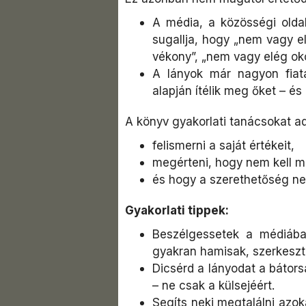
A média, a közösségi oldal
sugallja, hogy „nem vagy e
vékony”, „nem vagy elég oko
A lányok már nagyon fiata
alapján ítélik meg őket – és
A könyv gyakorlati tanácsokat a
felismerni a saját értékeit,
megérteni, hogy nem kell m
és hogy a szerethetőség ne
Gyakorlati tippek:
Beszélgessetek a médiában
gyakran hamisak, szerkeszt
Dicsérd a lányodat a bátors
– ne csak a külsejéért.
Segíts neki megtalálni azok