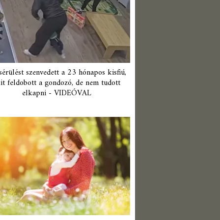
érülést szenvedett a 23 hónapos kisfiú,
it feldobott a gondozó, de nem tudott
elkapni - VIDEÓVAL