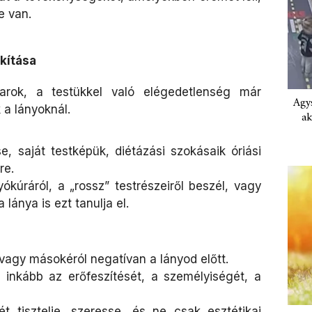
e van.
kítása
arok, a testükkel való elégedetlenség már
Agys
 a lányoknál.
ak
e, saját testképük, diétázási szokásaik óriási
re.
kúráról, a „rossz” testrészeiről beszél, vagy
 lánya is ezt tanulja el.
 vagy másokéról negatívan a lányod előtt.
– inkább az erőfeszítését, a személyiségét, a
t tisztelje, szeresse, és ne csak esztétikai