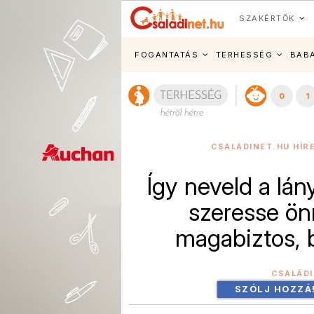
SZAKÉRTŐK
FOGANTATÁS
TERHESSÉG
BAB
0
1
CSALÁDINET.HU HÍR
Így neveld a lán
szeresse ön
magabiztos, 
CSALÁD
SZÓLJ HOZZÁ