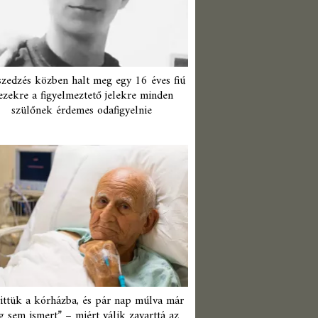
zedzés közben halt meg egy 16 éves fiú
ezekre a figyelmeztető jelekre minden
szülőnek érdemes odafigyelnie
ittük a kórházba, és pár nap múlva már
 sem ismert” – miért válik zavarttá az