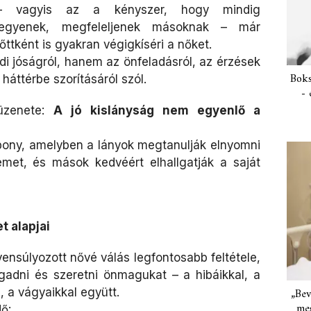
 – vagyis az a kényszer, hogy mindig
 legyenek, megfeleljenek másoknak – már
őttként is gyakran végigkíséri a nőket.
i jóságról, hanem az önfeladásról, az érzések
Boks
 háttérbe szorításáról szól.
- 
üzenete:
A jó kislányság nem egyenlő a
bony, amelyben a lányok megtanulják elnyomni
et, és mások kedvéért elhallgatják a saját
t alapjai
yensúlyozott nővé válás legfontosabb feltétele,
gadni és szeretni önmagukat – a hibáikkal, a
, a vágyaikkal együtt.
„Bev
meg
ő: