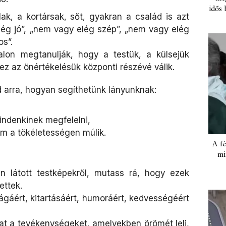
idős 
ak, a kortársak, sőt, gyakran a család is azt
lég jó”, „nem vagy elég szép”, „nem vagy elég
s”.
lon megtanulják, hogy a testük, a külsejük
 ez az önértékelésük központi részévé válik.
d arra, hogyan segíthetünk lányunknak:
indenkinek megfelelni,
m a tökéletességen múlik.
A fé
mi
 látott testképekről, mutass rá, hogy ezek
ettek.
ágáért, kitartásáért, humoráért, kedvességéért
at a tevékenységeket, amelyekben örömét leli,