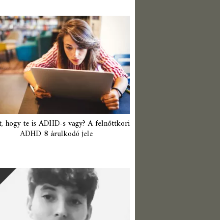
t, hogy te is ADHD-s vagy? A felnőttkori
ADHD 8 árulkodó jele