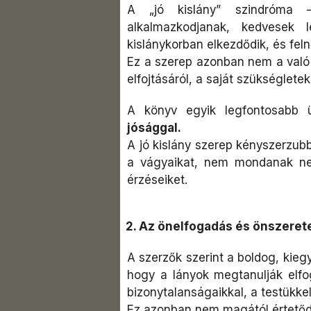
A „jó kislány” szindróma
alkalmazkodjanak, kedvesek
kislánykorban elkezdődik, és feln
Ez a szerep azonban nem a valód
elfojtásáról, a saját szükségletek
A könyv egyik legfontosabb 
jósággal.
A jó kislány szerep kényszerzub
a vágyaikat, nem mondanak nem
érzéseiket.
2. Az önelfogadás és önszerete
A szerzők szerint a boldog, kieg
hogy a lányok megtanulják elfo
bizonytalanságaikkal, a testükkel
Ez azonban nem magától értetőd