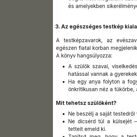
és amelyekben sikerélmény
3. Az egészséges testkép kiala
A testképzavarok, az evészav
egészen fiatal korban megjelenik
A könyv hangsúlyozza:
A szülők szavai, viselkedés
hatással vannak a gyerekek
Ha egy anya folyton a fogyó
önkritikusan néz a tükörbe, a
Mit tehetsz szülőként?
Ne beszélj a saját testedről
Ne dicsérd túl a külsejét 
tetteit emeld ki.
Tanítsd meg, hogy a testé