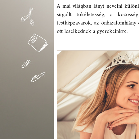
A mai világban lányt nevelni különl
sugallt tökéletesség, a közössé
testképzavarok, az önbizalomhiány
ott leselkednek a gyerekeinkre.