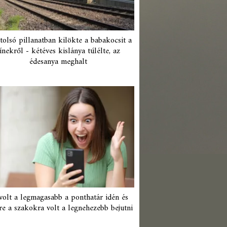
tolsó pillanatban kilökte a babakocsit a
ínekről - kétéves kislánya túlélte, az
édesanya meghalt
 volt a legmagasabb a ponthatár idén és
re a szakokra volt a legnehezebb bejutni