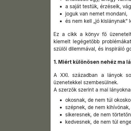
a saját testük, érzéseik, vá
joguk van nemet mondani,
és nem kell „jó kislánynak”
Ez a cikk a könyv fő üzeneteit
kiemelt legégetőbb problémákat 
szülői dilemmával, és inspiráló g
1. Miért különösen nehéz ma lá
A XXI. században a lányok so
üzenetekkel szembesülnek.
A szerzők szerint a mai lányokna
okosnak, de nem túl okosk
szépnek, de nem kihívónak,
sikeresnek, de nem törtetőn
kedvesnek, de nem túl enge