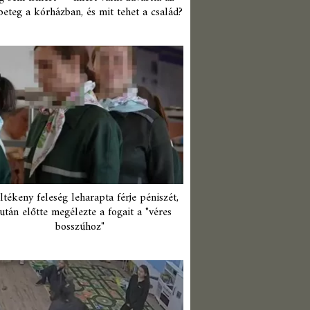
beteg a kórházban, és mit tehet a család?
ltékeny feleség leharapta férje péniszét,
után előtte megélezte a fogait a "véres
bosszúhoz"