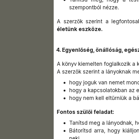
szempontból nézze.
A szerzők szerint a legfontos
életünk eszköze.
4. Egyenlőség, önállóság, egé
A könyv kiemelten foglalkozik a 
A szerzők szerint a lányoknak me
hogy joguk van nemet mond
hogy a kapcsolatokban az eg
hogy nem kell eltűrniük a b
Fontos szülői feladat:
Tanítsd meg a lányodnak, ho
Bátorítsd arra, hogy kiáll
neki.