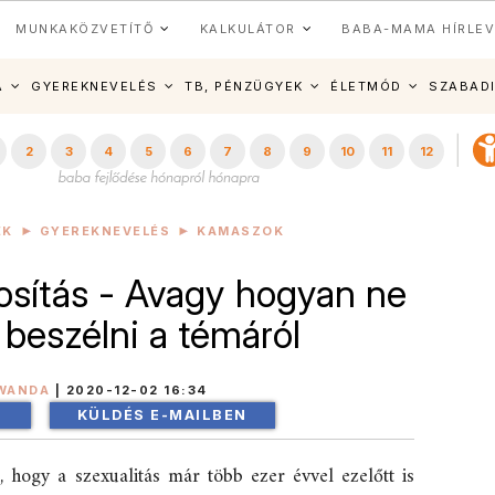
MUNKAKÖZVETÍTŐ
KALKULÁTOR
BABA-MAMA HÍRLEV
A
GYEREKNEVELÉS
TB, PÉNZÜGYEK
ÉLETMÓD
SZABAD
2
3
4
5
6
7
8
9
10
11
12
EK
GYEREKNEVELÉS
KAMASZOK
gosítás - Avagy hogyan ne
 beszélni a témáról
WANDA
|
2020-12-02 16:34
!
KÜLDÉS E-MAILBEN
 hogy a szexualitás már több ezer évvel ezelőtt is