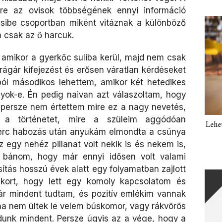
ére az ovisok többségének ennyi információ
sibe csoportban miként vitáznak a különböző
 csak az ő harcuk.
, amikor a gyerkőc suliba kerül, majd nem csak
rágár kifejezést és erősen váratlan kérdéseket
ól másodikos lehettem, amikor két hetedikes
yok-e. Én pedig naivan azt válaszoltam, hogy
 persze nem értettem mire ez a nagy nevetés,
 a történetet, mire a szüleim aggódóan
Lehe
erc habozás után anyukám elmondta a csúnya
 egy nehéz pillanat volt nekik is és nekem is,
 bánom, hogy már ennyi idősen volt valami
sítás hosszú évek alatt egy folyamatban zajlott
 kort, hogy lett egy komoly kapcsolatom és
ár mindent tudtam, és pozitív emlékim vannak
oha nem ültek le velem búskomor, vagy rákvörös
dunk mindent. Persze úgyis az a vége, hogy a