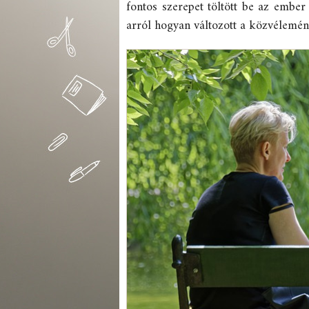
fontos szerepet töltött be az embe
arról hogyan változott a közvélemén