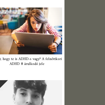
t, hogy te is ADHD-s vagy? A felnőttkori
ADHD 8 árulkodó jele