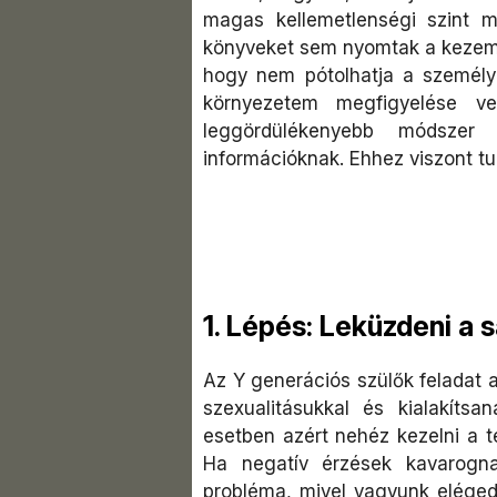
magas kellemetlenségi szint m
könyveket sem nyomtak a kezembe
hogy nem pótolhatja a személye
környezetem megfigyelése v
leggördülékenyebb módsze
információknak. Ehhez viszont t
1. Lépés: Leküzdeni a 
Az Y generációs szülők feladat 
szexualitásukkal és kialakíts
esetben azért nehéz kezelni a
Ha negatív érzések kavarogna
probléma, mivel vagyunk elégede