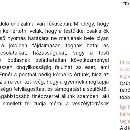
Egy
dülő önbizalma van fókuszban. Mindegy, hogy
 kell értetni velük, hogy a testükkel csakis ők
lső nyomás hatására ne menjenek bele olyan
 a jövőben fájdalmasan fognak hatni és
csolataikat, házasságukat, vagy a testi
i botlásnak beláthatatlan következményei
Itt 
szen öngyilkosságig fajulhat az eset, ami
és e
nnél a pontnál pedig körbe is értünk, hisz az
legn
z arra van szükség, hogy a gyermek megkapja
Csüt
égű felvilágosítást és támogatást a szülőktől.
fels
abiztosabb tinédzserrel állunk szemben, aki
több 
, emellett fel tudja mérni a veszélyforrások
Így 
bérl
tagj
Aki k