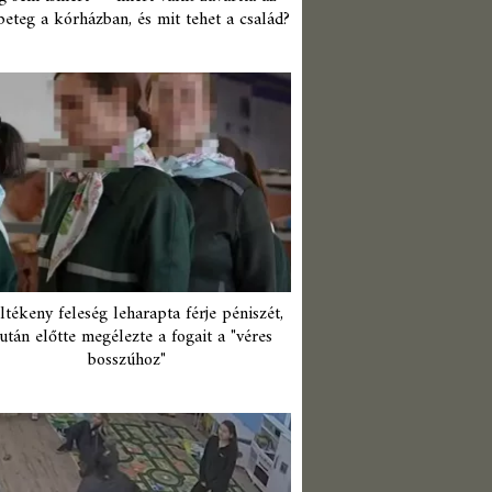
beteg a kórházban, és mit tehet a család?
ltékeny feleség leharapta férje péniszét,
után előtte megélezte a fogait a "véres
bosszúhoz"