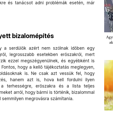
sekre és tanácsot adni problémák esetén, már
yett bizalomépítés
Agys
ak
y a serdülők azért nem szólnak időben egy
gről, legrosszabb esetekben erőszakról, mert
érzik ezzel megszégyenülnek, és egyébként is
t. Fontos, hogy a kellő tájékoztatás meglegyen,
oldásoknak is. Ne csak azt vessük fel, hogy
őzés, hanem azt is, hova kell fordulni ilyen
a terhességre, erőszakra és a lista teljes
ermeket arról, hogy bármi is történik, bizalommal
ll semmilyen megrovásra számítania.