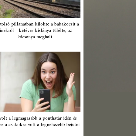
tolsó pillanatban kilökte a babakocsit a
ínekről - kétéves kislánya túlélte, az
édesanya meghalt
 volt a legmagasabb a ponthatár idén és
re a szakokra volt a legnehezebb bejutni