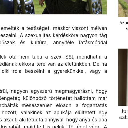
Az u
s
emelték a testiséget, máskor viszont mélyen
eszélni. A szexualitás kérdésköre nagyon tág
őszak és kultúra, annyiféle látásmóddal
edek óta nem tabu a szex. Sőt, mondhatni a
médiának ekkora tere van az életünkben. De ha
 ciki róla beszélni a gyerekünkkel, vagy a
örül, nagyon egyszerű megmagyarázni, hogy
Rengeteg különböző történetet hallottam már
próbálták meseszerűen előadni a fogantatás
Itt
hozott, valakinek az apukája elültetett egy
ezek
s akadt, aki letudta annyival, hogy anya és apa
isbabát, majd lett is nekik. Történet vége. A