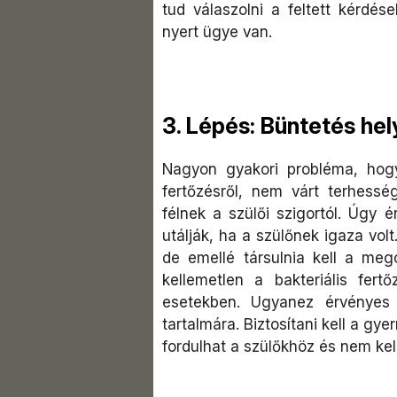
tud válaszolni a feltett kérdé
nyert ügye van.
3. Lépés: Büntetés hel
Nagyon gyakori probléma, hog
fertőzésről, nem várt terhessé
félnek a szülői szigortól. Úgy 
utálják, ha a szülőnek igaza vol
de emellé társulnia kell a meg
kellemetlen a bakteriális fert
esetekben. Ugyanez érvényes 
tartalmára. Biztosítani kell a gy
fordulhat a szülőkhöz és nem ke