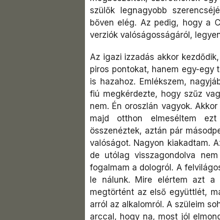
szülők legnagyobb szerencséj
bőven elég. Az pedig, hogy a C
verziók valóságosságáról, legyen
Az igazi izzadás akkor kezdődik
piros pontokat, hanem egy-egy t
is hazahoz. Emlékszem, nagyjáb
fiú megkérdezte, hogy szűz vag
nem. Én oroszlán vagyok. Akkor
majd otthon elmeséltem ezt
összenéztek, aztán pár másodp
valóságot. Nagyon kiakadtam. Az
de utólag visszagondolva nem
fogalmam a dologról. A felvilágo
le nálunk. Mire elértem azt a
megtörtént az első együttlét, m
arról az alkalomról. A szüleim s
arccal, hogy na, most jól elmon