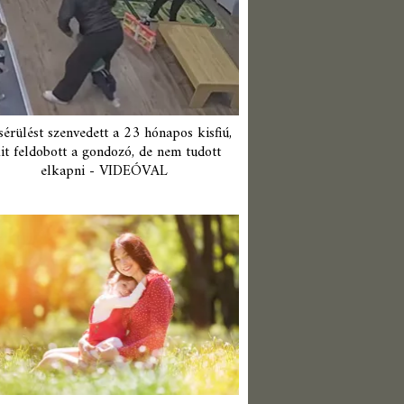
érülést szenvedett a 23 hónapos kisfiú,
it feldobott a gondozó, de nem tudott
elkapni - VIDEÓVAL