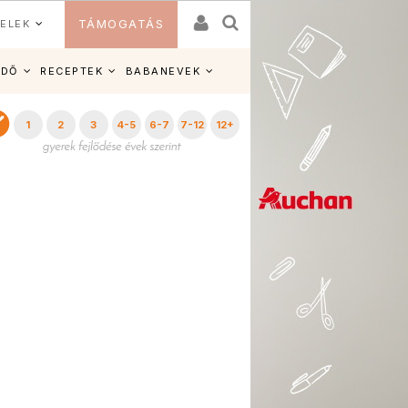
ELEK
TÁMOGATÁS
IDŐ
RECEPTEK
BABANEVEK
1
2
3
4-5
6-7
7-12
12+