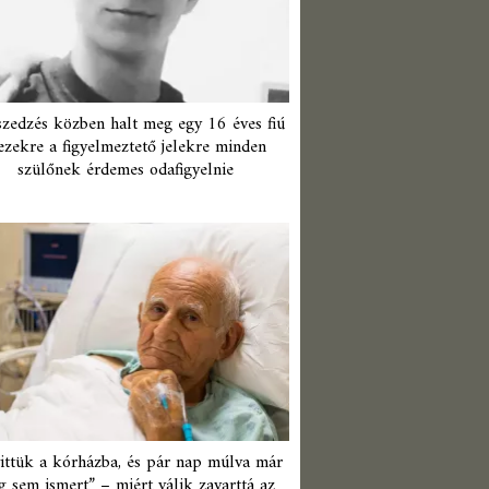
zedzés közben halt meg egy 16 éves fiú
ezekre a figyelmeztető jelekre minden
szülőnek érdemes odafigyelnie
ittük a kórházba, és pár nap múlva már
 sem ismert” – miért válik zavarttá az