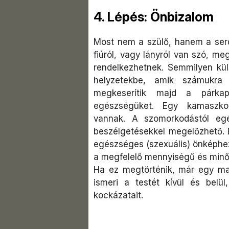
4. Lépés: Önbizalom
Most nem a szülő, hanem a ser
fiúról, vagy lányról van szó, meg
rendelkezhetnek. Semmilyen kü
helyzetekbe, amik számukra
megkeserítik majd a párkap
egészségüket. Egy kamaszkor
vannak. A szomorkodástól egé
beszélgetésekkel megelőzhető. E
egészséges (szexuális) önképhe
a megfelelő mennyiségű és minős
Ha ez megtörténik, már egy mag
ismeri a testét kívül és belül
kockázatait.