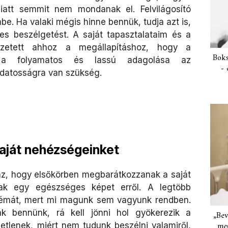
iatt semmit nem mondanak el. Felvilágosító
. Ha valaki mégis hinne bennük, tudja azt is,
s beszélgetést. A saját tapasztalataim és a
ezetett ahhoz a megállapításhoz, hogy a
Boks
r a folyamatos és lassú adagolása az
- 
udatosságra van szükség.
saját nehézségeinket
az, hogy elsőkörben megbarátkozzanak a saját
anak egy egészséges képet erről. A legtöbb
 témát, mert mi magunk sem vagyunk rendben.
k bennünk, rá kell jönni hol gyökerezik a
„Bev
meg
tlenek, miért nem tudunk beszélni valamiről,