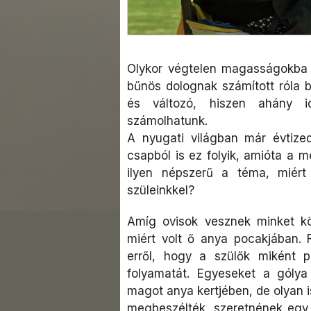
Olykor végtelen magasságokba 
bűnös dolognak számított róla b
és változó, hiszen ahány id
számolhatunk.
A nyugati világban már évtiz
csapból is ez folyik, amióta a 
ilyen népszerű a téma, miért
szüleinkkel?
Amíg ovisok vesznek minket k
miért volt ő anya pocakjában. 
erről, hogy a szülők miként 
folyamatát. Egyeseket a gólya 
magot anya kertjében, de olyan i
megbeszélték, szeretnének egy k