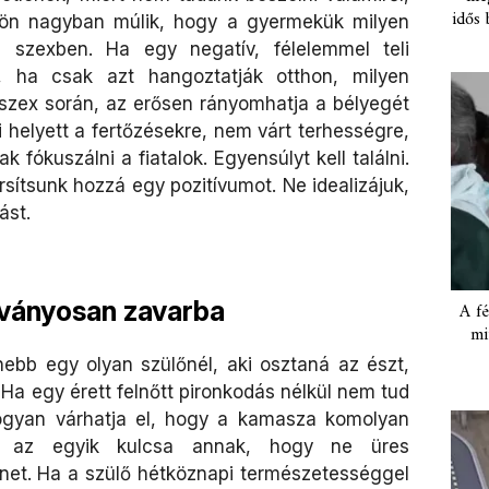
idős 
őkön nagyban múlik, hogy a gyermekük milyen
a szexben. Ha egy negatív, félelemmel teli
t, ha csak azt hangoztatják otthon, milyen
szex során, az erősen rányomhatja a bélyegét
 helyett a fertőzésekre, nem várt terhességre,
 fókuszálni a fiatalok. Egyensúlyt kell találni.
sítsunk hozzá egy pozitívumot. Ne idealizájuk,
ást.
átványosan zavarba
A fé
mi
enebb egy olyan szülőnél, aki osztaná az észt,
. Ha egy érett felnőtt pironkodás nélkül nem tud
ogyan várhatja el, hogy a kamasza komolyan
 az egyik kulcsa annak, hogy ne üres
net. Ha a szülő hétköznapi természetességgel