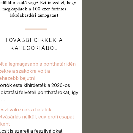
edülálló szülő vagy? Ezt intézd el, hogy
megkapjátok a 100 ezer forintos
iskolakezdési támogatást
TOVÁBBI CIKKEK A
KATEGÓRIÁBÓL
volt a legmagasabb a ponthatár idén
zekre a szakokra volt a
ehezebb bejutni
örtök este kihirdették a 2026-os
őoktatási felvételi ponthatárokat, így
...
fesztiváloznak a fiatalok
etvásárlás nélkül, egy profi csapat
aként
icsit is szereti a fesztiválokat,