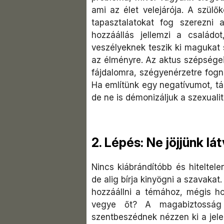
ami az élet velejárója. A szül
tapasztalatokat fog szerezni 
hozzáállás jellemzi a családo
veszélyeknek teszik ki magukat 
az élményre. Az aktus szépségei
fájdalomra, szégyenérzetre fognak
Ha említünk egy negatívumot, tár
de ne is démonizáljuk a szexualit
2. Lépés: Ne jöjjünk l
Nincs kiábrándítóbb és hiteltel
de alig bírja kinyögni a szavakat
hozzáállni a témához, mégis h
vegye őt? A magabiztosság
szentbeszédnek nézzen ki a jele