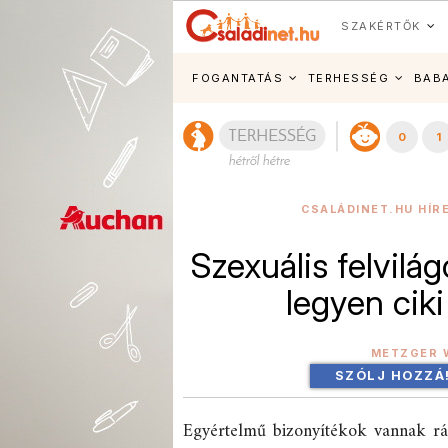
SZAKÉRTŐK
FOGANTATÁS
TERHESSÉG
BAB
0
1
CSALÁDINET.HU HÍR
Szexuális felvilá
legyen ciki
METZGER 
SZÓLJ HOZZÁ
Egyértelmű bizonyítékok vannak rá,