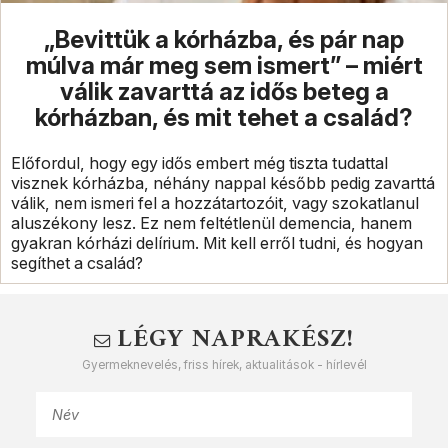
„Bevittük a kórházba, és pár nap
múlva már meg sem ismert” – miért
válik zavarttá az idős beteg a
kórházban, és mit tehet a család?
Előfordul, hogy egy idős embert még tiszta tudattal
visznek kórházba, néhány nappal később pedig zavarttá
válik, nem ismeri fel a hozzátartozóit, vagy szokatlanul
aluszékony lesz. Ez nem feltétlenül demencia, hanem
gyakran kórházi delírium. Mit kell erről tudni, és hogyan
segíthet a család?
LÉGY NAPRAKÉSZ!
Gyermeknevelés, friss hírek, aktualitások - hírlevél