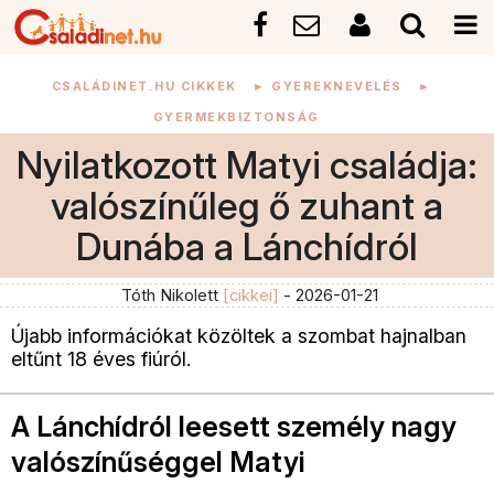
CSALÁDINET.HU CIKKEK
►
GYEREKNEVELÉS
►
GYERMEKBIZTONSÁG
Nyilatkozott Matyi családja:
valószínűleg ő zuhant a
Dunába a Lánchídról
Tóth Nikolett
[cikkei]
- 2026-01-21
Újabb információkat közöltek a szombat hajnalban
eltűnt 18 éves fiúról.
A Lánchídról leesett személy nagy
valószínűséggel Matyi