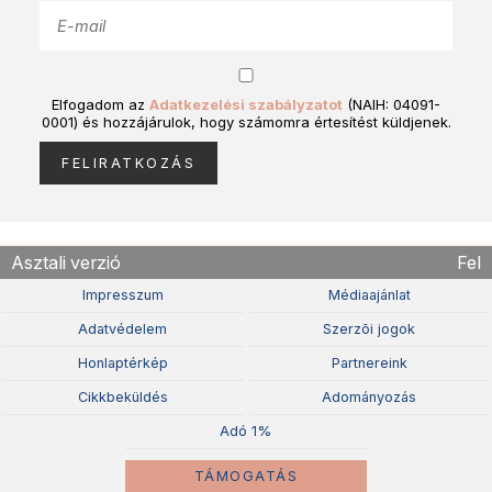
Elfogadom az
Adatkezelési szabályzatot
(NAIH: 04091-
0001) és hozzájárulok, hogy számomra értesítést küldjenek.
Asztali verzió
Fel
Impresszum
Médiaajánlat
Adatvédelem
Szerzõi jogok
Honlaptérkép
Partnereink
Cikkbeküldés
Adományozás
Adó 1%
TÁMOGATÁS