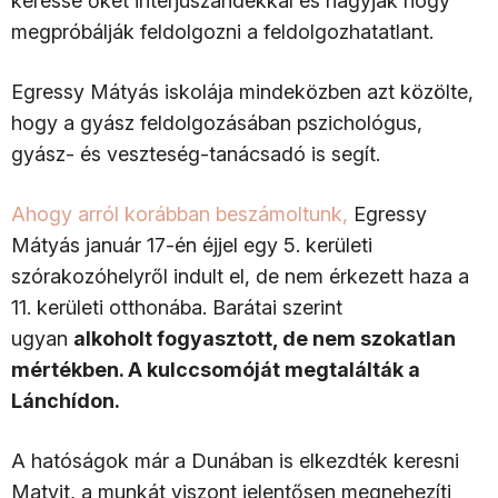
keresse őket interjúszándékkal és hagyják hogy
megpróbálják feldolgozni a feldolgozhatatlant.
Egressy Mátyás iskolája mindeközben azt közölte,
hogy a gyász feldolgozásában pszichológus,
gyász- és veszteség-tanácsadó is segít.
Ahogy arról korábban beszámoltunk,
Egressy
Mátyás január 17-én éjjel egy 5. kerületi
szórakozóhelyről indult el, de nem érkezett haza a
11. kerületi otthonába. Barátai szerint
ugyan
alkoholt fogyasztott, de nem szokatlan
mértékben. A kulccsomóját megtalálták a
Lánchídon.
A hatóságok már a Dunában is elkezdték keresni
Matyit, a munkát viszont jelentősen megnehezíti