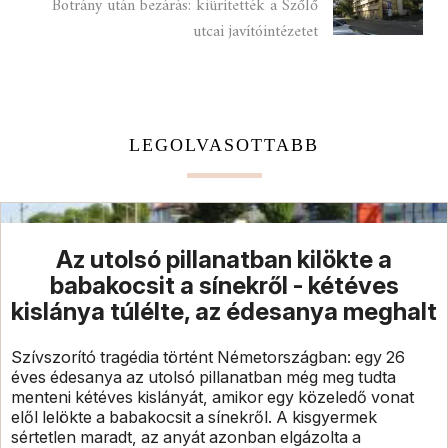
Botrány után bezárás: kiürítették a Szőlő
utcai javítóintézetet
LEGOLVASOTTABB
Az utolsó pillanatban kilökte a
babakocsit a sínekről - kétéves
kislánya túlélte, az édesanya meghalt
Szívszorító tragédia történt Németországban: egy 26
éves édesanya az utolsó pillanatban még meg tudta
menteni kétéves kislányát, amikor egy közeledő vonat
elől lelökte a babakocsit a sínekről. A kisgyermek
sértetlen maradt, az anyát azonban elgázolta a