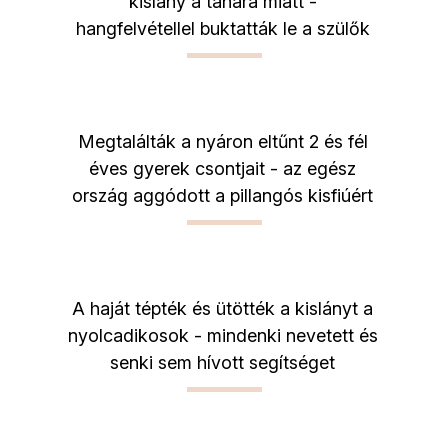
kislány a tanára miatt -
hangfelvétellel buktatták le a szülők
Megtalálták a nyáron eltűnt 2 és fél
éves gyerek csontjait - az egész
ország aggódott a pillangós kisfiúért
A haját tépték és ütötték a kislányt a
nyolcadikosok - mindenki nevetett és
senki sem hívott segítséget