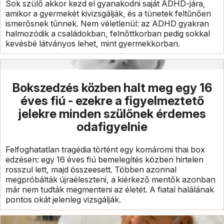
Sok szülő akkor kezd el gyanakodni saját ADHD-jára,
amikor a gyermekét kivizsgálják, és a tünetek feltűnően
ismerősnek tűnnek. Nem véletlenül: az ADHD gyakran
halmozódik a családokban, felnőttkorban pedig sokkal
kevésbé látványos lehet, mint gyermekkorban.
Bokszedzés közben halt meg egy 16
éves fiú - ezekre a figyelmeztető
jelekre minden szülőnek érdemes
odafigyelnie
Felfoghatatlan tragédia történt egy komáromi thai box
edzésen: egy 16 éves fiú bemelegítés közben hirtelen
rosszul lett, majd összeesett. Többen azonnal
megpróbálták újraéleszteni, a kiérkező mentők azonban
már nem tudták megmenteni az életét. A fiatal halálának
pontos okát jelenleg vizsgálják.