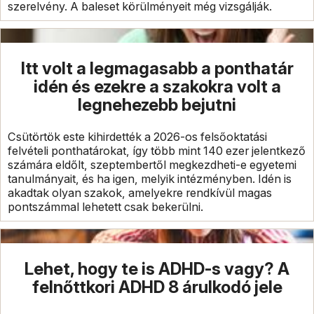
szerelvény. A baleset körülményeit még vizsgálják.
Itt volt a legmagasabb a ponthatár
idén és ezekre a szakokra volt a
legnehezebb bejutni
Csütörtök este kihirdették a 2026-os felsőoktatási
felvételi ponthatárokat, így több mint 140 ezer jelentkező
számára eldőlt, szeptembertől megkezdheti-e egyetemi
tanulmányait, és ha igen, melyik intézményben. Idén is
akadtak olyan szakok, amelyekre rendkívül magas
pontszámmal lehetett csak bekerülni.
Lehet, hogy te is ADHD-s vagy? A
felnőttkori ADHD 8 árulkodó jele