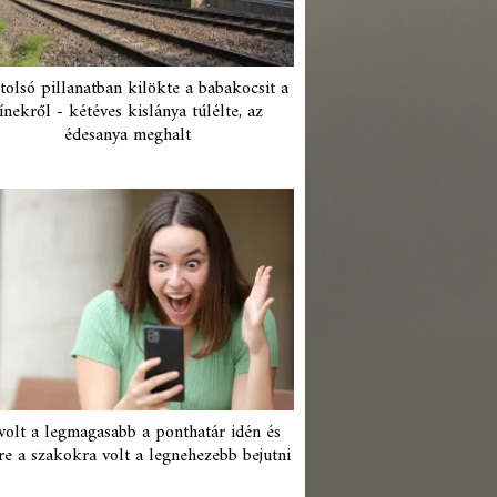
tolsó pillanatban kilökte a babakocsit a
ínekről - kétéves kislánya túlélte, az
édesanya meghalt
 volt a legmagasabb a ponthatár idén és
re a szakokra volt a legnehezebb bejutni