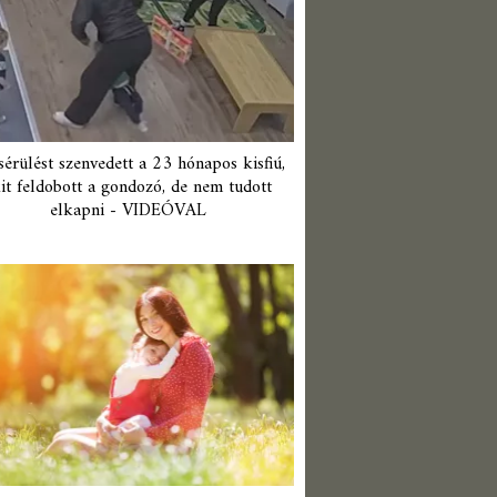
érülést szenvedett a 23 hónapos kisfiú,
it feldobott a gondozó, de nem tudott
elkapni - VIDEÓVAL