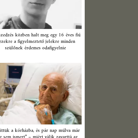
zedzés közben halt meg egy 16 éves fiú
ezekre a figyelmeztető jelekre minden
szülőnek érdemes odafigyelnie
ittük a kórházba, és pár nap múlva már
 sem ismert” – miért válik zavarttá az