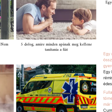
Egy
? Nem
5 dolog, amire minden apának meg kellene
tanítania a fiát
Egy 
össz
gyer
Egy 
rémi
édes
Full
töme
már 
Cumi