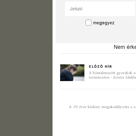
megjegyez
Nem érke
ELŐZŐ HÍR
A bántalmazott gyerekek s
természetes - közös felel
A 10 éves kislány megakadályozta a saj