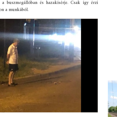
 a buszmegállóban és hazakísérje. Csak így érzi
son a munkából.