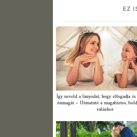
EZ 
Így neveld a lányodat, hogy elfogadja és
önmagát – Útmutató a magabiztos, bol
váláshoz