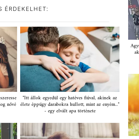
IS ÉRDEKELHET:
Agys
ak
 szeresse
"Itt állok egyedül egy hatéves fiúval, akinek az
dog nővé
élete éppúgy darabokra hullott, mint az enyém..."
- egy elvált apa története