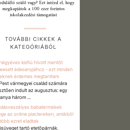
edülálló szülő vagy? Ezt intézd el, hogy
megkapjátok a 100 ezer forintos
iskolakezdési támogatást
TOVÁBBI CIKKEK A
KATEGÓRIÁBÓL
négyéves kisfiú hívott mentőt
eesett édesanyjához - ezt minden
eknek érdemes megtanítani
Pest vármegyei család számára
sztően indult az augusztus: egy
anya három ...
adásveszélyes babatermékek
ge az online piactereken, amikből
több ezret eladtak
süveget tartó etetőpárnák,