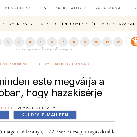
MUNKAKÖZVETÍTŐ
KALKULÁTOR
BABA-MAMA HÍRLEV
A
GYEREKNEVELÉS
TB, PÉNZÜGYEK
ÉLETMÓD
SZABAD
2
3
4
5
6
7
8
9
10
11
12
GYEREKNEVELÉS
GYERMEKBIZTONSÁG
minden este megvárja a
lóban, hogy hazakísérje
OLETT
|
2022-03-18 12:12
!
KÜLDÉS E-MAILBEN
 ő maga is édesanya, a 72 éves édesapja ragaszkodik