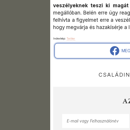
veszélyeknek teszi ki magá
megállóban. Belén erre úgy reag
felhívta a figyelmet erre a veszé
hogy megvárja és hazakísérje a l
Indexkép:
Twitter
MEG
CSALÁDI
A