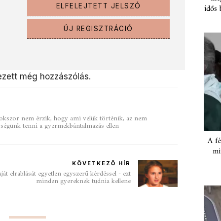
idős 
ELFELEJTETT JELSZÓ
ÚJ REGISZTRÁCIÓ
zett még hozzászólás.
okszor nem érzik, hogy ami velük történik, az nem
ősségünk tenni a gyermekbántalmazás ellen
A fé
mi
KÖVETKEZŐ HÍR
át elrablását egyetlen egyszerű kérdéssel - ezt
minden gyereknek tudnia kellene