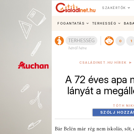
SZAKÉRTŐK
FOGANTATÁS
TERHESSÉG
BAB
0
1
CSALÁDINET.HU HÍREK
A 72 éves apa 
lányát a megál
TÓTH NIK
SZÓLJ HOZZÁ
Bár Belén már rég nem iskolás, sőt,