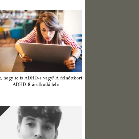
t, hogy te is ADHD-s vagy? A felnőttkori
ADHD 8 árulkodó jele