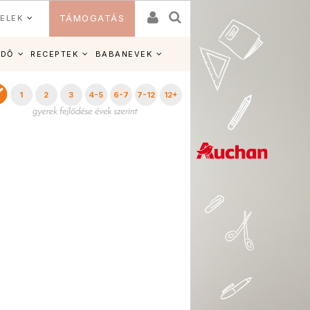
ELEK
TÁMOGATÁS
IDŐ
RECEPTEK
BABANEVEK
1
2
3
4-5
6-7
7-12
12+