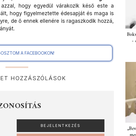
t
azzal, hogy egyedül várakozik késő este a
ált, hogy figyelmeztette édesapját és maga is
lyre, de ő ennek ellenére is ragaszkodik hozzá,
ányát.
Boks
- 
OSZTOM A FACEBOOKON!
NET HOZZÁSZÓLÁSOK
ZONOSÍTÁS
„Bev
meg