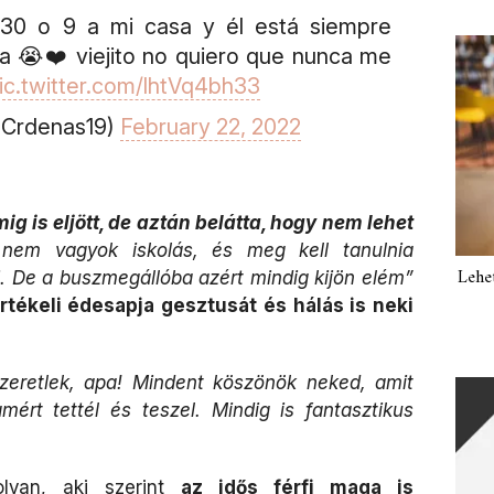
8 30 o 9 a mi casa y él está siempre
 😭❤️ viejito no quiero que nunca me
ic.twitter.com/lhtVq4bh33
nCrdenas19)
February 22, 2022
is eljött, de aztán belátta, hogy nem lehet
nem vagyok iskolás, és meg kell tanulnia
Lehe
i. De a buszmegállóba azért mindig kijön elém”
rtékeli édesapja gesztusát és hálás is neki
eretlek, apa! Mindent köszönök neked, amit
mért tettél és teszel. Mindig is fantasztikus
lyan, aki szerint
az idős férfi maga is