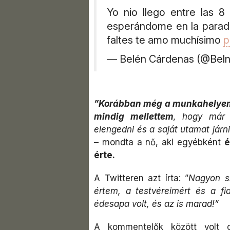
Yo nio llego entre las 
esperándome en la parada
faltes te amo muchísimo
p
— Belén Cárdenas (@Bel
”Korábban még a munkahelyemig 
mindig mellettem
, hogy már 
elengedni és a saját utamat járn
– mondta a nő, aki egyébként
é
érte.
A Twitteren azt írta: ”
Nagyon sz
értem, a testvéreimért és a fia
édesapa volt, és az is marad!”
A kommentelők között volt o