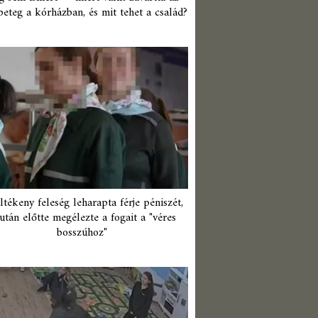
beteg a kórházban, és mit tehet a család?
ltékeny feleség leharapta férje péniszét,
után előtte megélezte a fogait a "véres
bosszúhoz"