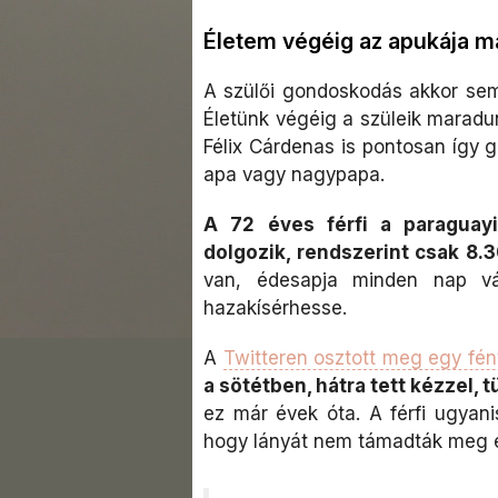
Életem végéig az apukája m
A szülői gondoskodás akkor sem 
Életünk végéig a szüleik maradu
Félix Cárdenas is pontosan így 
apa vagy nagypapa.
A 72 éves férfi a paraguay
dolgozik, rendszerint csak 8.3
van, édesapja minden nap v
hazakísérhesse.
A
Twitteren osztott meg egy fé
a sötétben, hátra tett kézzel,
ez már évek óta. A férfi ugyan
hogy lányát nem támadták meg 