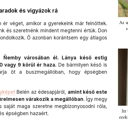
aradok és vigyázok rá
Az u
ér véget, amikor a gyerekeink már felnőttek.
s
nk és szeretnénk mindent megtenni értük. Don
gondolkozik. Ő azonban korántsem egy átlagos
i Ñemby városában él. Lánya késő estig
0 vagy 9 körül ér haza.
De bármilyen késő is
árja őt a buszmegállóban, hogy épségben
nyképet
Belén az édesapjáról,
amint késő este
 türelmesen várakozik a megállóban
. Így megy
is saját maga szeretne megbizonyosodni róla,
Itt
és épségben hazaért.
ezek