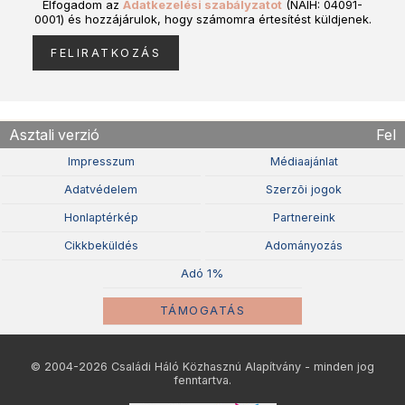
Elfogadom az
Adatkezelési szabályzatot
(NAIH: 04091-
0001) és hozzájárulok, hogy számomra értesítést küldjenek.
Asztali verzió
Fel
Impresszum
Médiaajánlat
Adatvédelem
Szerzõi jogok
Honlaptérkép
Partnereink
Cikkbeküldés
Adományozás
Adó 1%
TÁMOGATÁS
© 2004-2026 Családi Háló Közhasznú Alapítvány - minden jog
fenntartva.