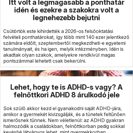
Itt volt a legmagasabb a ponthatár
idén és ezekre a szakokra volt a
legnehezebb bejutni
Csütörtök este kihirdették a 2026-os felsőoktatási
felvételi ponthatárokat, így több mint 140 ezer jelentkező
számára eldőlt, szeptembertől megkezdheti-e egyetemi
tanulmányait, és ha igen, melyik intézményben. Idén is
akadtak olyan szakok, amelyekre rendkívül magas
pontszámmal lehetett csak bekerülni.
Lehet, hogy te is ADHD-s vagy? A
felnőttkori ADHD 8 árulkodó jele
Sok szülő akkor kezd el gyanakodni saját ADHD-jára,
amikor a gyermekét kivizsgálják, és a tünetek feltűnően
ismerősnek tűnnek. Nem véletlenül: az ADHD gyakran
halmozódik a családokban, felnőttkorban pedig sokkal
kevésbé látványos lehet, mint gyermekkorban.