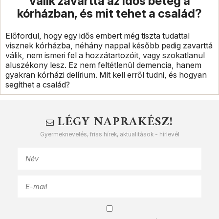
válik zavarttá az idős beteg a
kórházban, és mit tehet a család?
Előfordul, hogy egy idős embert még tiszta tudattal
visznek kórházba, néhány nappal később pedig zavarttá
válik, nem ismeri fel a hozzátartozóit, vagy szokatlanul
aluszékony lesz. Ez nem feltétlenül demencia, hanem
gyakran kórházi delírium. Mit kell erről tudni, és hogyan
segíthet a család?
LÉGY NAPRAKÉSZ!
Gyermeknevelés, friss hírek, aktualitások - hírlevél