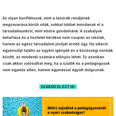
Az olyan konfliktusok, mint a tanórák rendjének
megzavarása körüli viták, sokkal többet mondanak el a
társadalmunkról, mint elsőre gondolnánk. A szabályok
betartása és a tisztelet kérdése nem csupán az iskolák,
hanem az egész társadalom jövőjét érintő ügy. Ha sikerül
egyensúlyt találni az egyéni igények és a közösségi normák
között, az mindenki számára előnyös lehet. Ez azonban
csak akkor valósulhat meg, ha a szülők és a pedagógusok
nem egymás ellen, hanem egymással együtt dolgoznak.
OLVASD EL EZT IS: