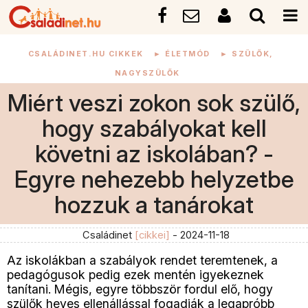
CSALÁDINET.HU CIKKEK
►
ÉLETMÓD
►
SZÜLŐK,
NAGYSZÜLŐK
Miért veszi zokon sok szülő,
hogy szabályokat kell
követni az iskolában? -
Egyre nehezebb helyzetbe
hozzuk a tanárokat
Családinet
[cikkei]
- 2024-11-18
Az iskolákban a szabályok rendet teremtenek, a
pedagógusok pedig ezek mentén igyekeznek
tanítani. Mégis, egyre többször fordul elő, hogy
szülők heves ellenállással fogadják a legapróbb