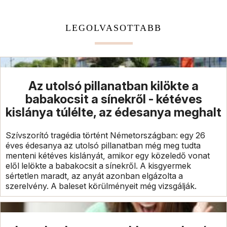
LEGOLVASOTTABB
Az utolsó pillanatban kilökte a
babakocsit a sínekről - kétéves
kislánya túlélte, az édesanya meghalt
Szívszorító tragédia történt Németországban: egy 26
éves édesanya az utolsó pillanatban még meg tudta
menteni kétéves kislányát, amikor egy közeledő vonat
elől lelökte a babakocsit a sínekről. A kisgyermek
sértetlen maradt, az anyát azonban elgázolta a
szerelvény. A baleset körülményeit még vizsgálják.