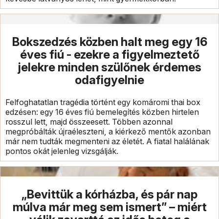
Bokszedzés közben halt meg egy 16
éves fiú - ezekre a figyelmeztető
jelekre minden szülőnek érdemes
odafigyelnie
Felfoghatatlan tragédia történt egy komáromi thai box
edzésen: egy 16 éves fiú bemelegítés közben hirtelen
rosszul lett, majd összeesett. Többen azonnal
megpróbálták újraéleszteni, a kiérkező mentők azonban
már nem tudták megmenteni az életét. A fiatal halálának
pontos okát jelenleg vizsgálják.
„Bevittük a kórházba, és pár nap
múlva már meg sem ismert” – miért