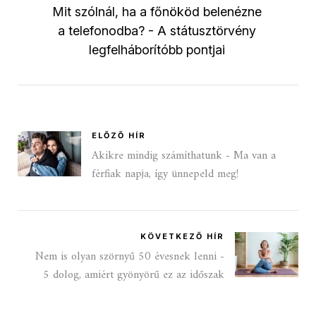
Mit szólnál, ha a főnököd belenézne
a telefonodba? - A státusztörvény
legfelháborítóbb pontjai
ELŐZŐ HÍR
Akikre mindig számíthatunk - Ma van a
férfiak napja, így ünnepeld meg!
KÖVETKEZŐ HÍR
Nem is olyan szörnyű 50 évesnek lenni -
5 dolog, amiért gyönyörű ez az időszak