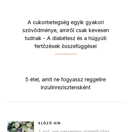
A cukorbetegség egyik gyakori
szövődménye, amiről csak kevesen
tudnak - A diabétesz és a húgyúti
fertőzések összefüggései
5 étel, amit ne fogyassz reggelire
inzulinrezisztensként
ELŐZŐ HÍR
5 étel, ami pajzsmirigy-alulműködést