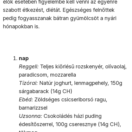
élők esetében figyelembe kell venni az egyénre
szabott étkezést, diétát. Egészséges felnőttek
pedig fogyasszanak bátran gyümölcsöt a nyári
hónapokban is.
nap
Reggeli:
Teljes kiőrlésű rozskenyér, olívaolaj,
paradicsom, mozzarella
Tízórai:
Natúr joghurt, lenmagpehely, 150g
sárgabarack (14g CH)
Ebéd:
Zöldséges csicseriborsó ragu,
barnarizzsel
Uzsonna:
Csokoládés házi puding
édesítőszerrel, 100g cseresznye (14g CH),