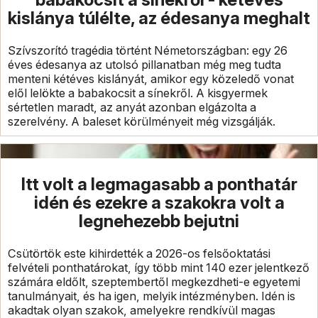
kislánya túlélte, az édesanya meghalt
Szívszorító tragédia történt Németországban: egy 26
éves édesanya az utolsó pillanatban még meg tudta
menteni kétéves kislányát, amikor egy közeledő vonat
elől lelökte a babakocsit a sínekről. A kisgyermek
sértetlen maradt, az anyát azonban elgázolta a
szerelvény. A baleset körülményeit még vizsgálják.
Itt volt a legmagasabb a ponthatár
idén és ezekre a szakokra volt a
legnehezebb bejutni
Csütörtök este kihirdették a 2026-os felsőoktatási
felvételi ponthatárokat, így több mint 140 ezer jelentkező
számára eldőlt, szeptembertől megkezdheti-e egyetemi
tanulmányait, és ha igen, melyik intézményben. Idén is
akadtak olyan szakok, amelyekre rendkívül magas