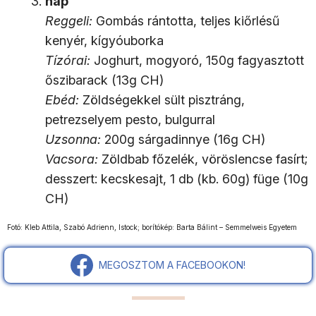
nap
Reggeli:
Gombás rántotta, teljes kiőrlésű
kenyér, kígyóuborka
Tízórai:
Joghurt, mogyoró, 150g fagyasztott
őszibarack (13g CH)
Ebéd:
Zöldségekkel sült pisztráng,
petrezselyem pesto, bulgurral
Uzsonna:
200g sárgadinnye (16g CH)
Vacsora:
Zöldbab főzelék, vöröslencse fasírt;
desszert: kecskesajt, 1 db (kb. 60g) füge (10g
CH)
Fotó: Kleb Attila, Szabó Adrienn, Istock; borítókép: Barta Bálint – Semmelweis Egyetem
MEGOSZTOM A FACEBOOKON!