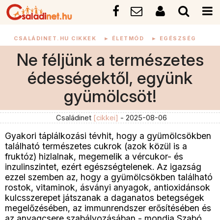
CSALÁDINET.HU CIKKEK
►
ÉLETMÓD
►
EGÉSZSÉG
Ne féljünk a természetes
édességektől, együnk
gyümölcsöt!
Családinet
[cikkei]
- 2025-08-06
Gyakori táplálkozási tévhit, hogy a gyümölcsökben
található természetes cukrok (azok közül is a
fruktóz) hizlalnak, megemelik a vércukor- és
inzulinszintet, ezért egészségtelenek. Az igazság
ezzel szemben az, hogy a gyümölcsökben található
rostok, vitaminok, ásványi anyagok, antioxidánsok
kulcsszerepet játszanak a daganatos betegségek
megelőzésében, az immunrendszer erősítésében és
az anyagcsere szabályozásában - mondja Szabó