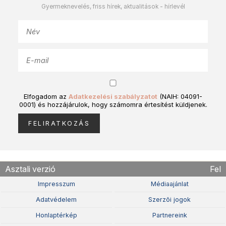
Gyermeknevelés, friss hírek, aktualitások - hírlevél
Elfogadom az
Adatkezelési szabályzatot
(NAIH: 04091-
0001) és hozzájárulok, hogy számomra értesítést küldjenek.
Asztali verzió
Fel
Impresszum
Médiaajánlat
Adatvédelem
Szerzõi jogok
Honlaptérkép
Partnereink