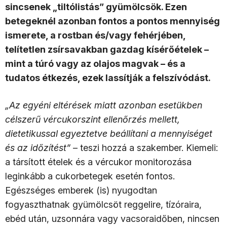
sincsenek „tiltólistás” gyümölcsök. Ezen
betegeknél azonban fontos a pontos mennyiség
ismerete, a rostban és/vagy fehérjében,
telítetlen zsírsavakban gazdag kísérőételek –
mint a túró vagy az olajos magvak – és a
tudatos étkezés, ezek lassítják a felszívódást.
„Az egyéni eltérések miatt azonban esetükben
célszerű vércukorszint ellenőrzés mellett,
dietetikussal egyeztetve beállítani a mennyiséget
és az időzítést”
– teszi hozzá a szakember. Kiemeli:
a társított ételek és a vércukor monitorozása
leginkább a cukorbetegek esetén fontos.
Egészséges emberek (is) nyugodtan
fogyaszthatnak gyümölcsöt reggelire, tízóraira,
ebéd után, uzsonnára vagy vacsoraidőben, nincsen