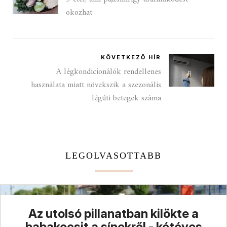
okozhat
KÖVETKEZŐ HÍR
A légkondicionálók rendellenes
használata miatt növekszik a szezonális
légúti betegek száma
LEGOLVASOTTABB
Az utolsó pillanatban kilökte a
babakocsit a sínekről - kétéves