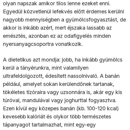
olyan napszak amikor tilos lenne ezeket enni.
Egyedül közvetlenül lefekvés előtt érdemes kerülni
nagyobb mennyiségben a gyümölcsfogyasztást, de
akkor is inkább azért, mert éjszaka lassabb az
emésztés, azonban ez az odafigyelés minden
nyersanyagcsoportra vonatkozik.
A dietetikus azt mondja: jobb, ha inkább gyümölcs
kerül a tányérunkra, mint valamilyen
ultrafeldolgozott, édesített nassolnivaló. A banán
például, amelyet sokan kerülendőnek tartanak,
tökéletes tízóraira vagy uzsonnára is, akár egy kis
túróval, mandulával vagy joghurttal fogyasztva.
Ezen kívül egy közepes banán (kb. 100-120 kcal)
kevesebb kalóriát és olykor több természetes
tápanyagot tartalmazhat, mint egy-egy