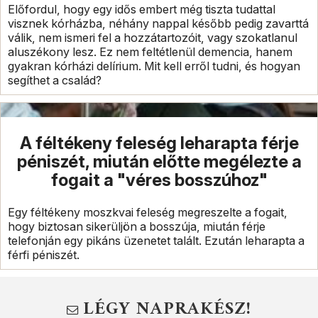
Előfordul, hogy egy idős embert még tiszta tudattal
visznek kórházba, néhány nappal később pedig zavarttá
válik, nem ismeri fel a hozzátartozóit, vagy szokatlanul
aluszékony lesz. Ez nem feltétlenül demencia, hanem
gyakran kórházi delírium. Mit kell erről tudni, és hogyan
segíthet a család?
A féltékeny feleség leharapta férje
péniszét, miután előtte megélezte a
fogait a "véres bosszúhoz"
Egy féltékeny moszkvai feleség megreszelte a fogait,
hogy biztosan sikerüljön a bosszúja, miután férje
telefonján egy pikáns üzenetet talált. Ezután leharapta a
férfi péniszét.
LÉGY NAPRAKÉSZ!