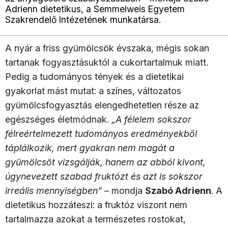
Adrienn dietetikus, a Semmelweis Egyetem
Szakrendelő Intézetének munkatársa.
A nyár a friss gyümölcsök évszaka, mégis sokan
tartanak fogyasztásuktól a cukortartalmuk miatt.
Pedig a tudományos tények és a dietetikai
gyakorlat mást mutat: a színes, változatos
gyümölcsfogyasztás elengedhetetlen része az
egészséges életmódnak.
„A félelem sokszor
félreértelmezett tudományos eredményekből
táplálkozik, mert gyakran nem magát a
gyümölcsöt vizsgálják, hanem az abból kivont,
úgynevezett szabad fruktózt és azt is sokszor
irreális mennyiségben”
– mondja
Szabó Adrienn
. A
dietetikus hozzáteszi: a fruktóz viszont nem
tartalmazza azokat a természetes rostokat,