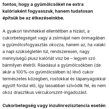
fontos, hogy a gyümölcsöket ne extra
kalóriaként fogyasszuk, hanem tudatosan
építsük be az étkezéseinkbe.
A gyakori tévhitekkel ellentétben a hízást, a
cukorbetegséget vagy a zsírmájat nem önmagában
a gyümölcsfogyasztás okozza, hanem az, ha valaki
a napi szükségletén túl, rendszeresen, nagy
mennyiségű plusz kalóriát visz be – legyen szó
bármilyen ételről. Ráadásul a gyümölcsökben (de
akár a 100%-os gyümölcslében is) lévő cukor
természetes közegben, rostokkal és tápanyagokkal
együtt fordul elő, így lassabban szívódik fel, és nem
okoz drasztikus vércukorszint-ingadozást.
Cukorbetegség vagy inzulinrezisztencia esetén