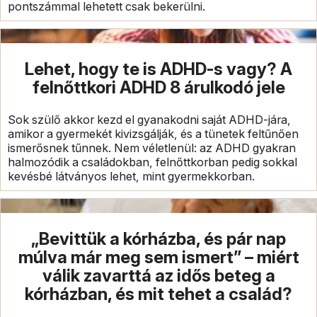
pontszámmal lehetett csak bekerülni.
Lehet, hogy te is ADHD-s vagy? A
felnőttkori ADHD 8 árulkodó jele
Sok szülő akkor kezd el gyanakodni saját ADHD-jára,
amikor a gyermekét kivizsgálják, és a tünetek feltűnően
ismerősnek tűnnek. Nem véletlenül: az ADHD gyakran
halmozódik a családokban, felnőttkorban pedig sokkal
kevésbé látványos lehet, mint gyermekkorban.
„Bevittük a kórházba, és pár nap
múlva már meg sem ismert” – miért
válik zavarttá az idős beteg a
kórházban, és mit tehet a család?