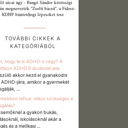
lő utcai ügy - Bangó Sándor közösségi
án megnevezték "Zsolti bácsit", a Fidesz-
KDNP büntetőjogi lépeseket tesz
TOVÁBBI CIKKEK A
KATEGÓRIÁBÓL
t, hogy te is ADHD-s vagy? A
őttkori ADHD 8 árulkodó jele
szülő akkor kezd el gyanakodni
t ADHD-jára, amikor a gyermekét
sgálják, ...
mekkori reflux: mikor szükséges a
zsgálás?
semőknél a gyakori bukás,
ásoknál, iskolásoknál akár a
gés és a mellkasi ...