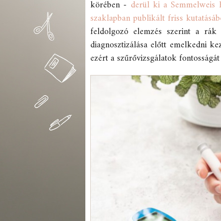
körében -
derül ki a Semmelweis
szaklapban publikált friss kutatásáb
feldolgozó elemzés szerint a rák
diagnosztizálása előtt emelkedni k
ezért a szűrővizsgálatok fontosságá