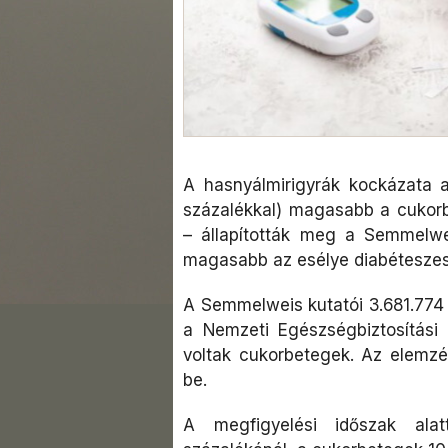
A hasnyálmirigyrák kockázata 
százalékkal) magasabb a cukor
– állapították meg a Semmelwe
magasabb az esélye diabéteszes
A Semmelweis kutatói 3.681.774 
a Nemzeti Egészségbiztosítási 
voltak cukorbetegek. Az elemzé
be.
A megfigyelési időszak ala