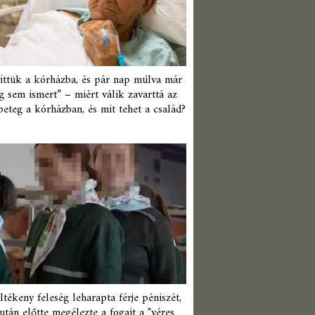
ittük a kórházba, és pár nap múlva már
 sem ismert” – miért válik zavarttá az
beteg a kórházban, és mit tehet a család?
ltékeny feleség leharapta férje péniszét,
után előtte megélezte a fogait a "véres