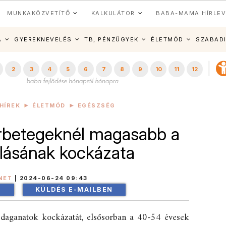
MUNKAKÖZVETÍTŐ
KALKULÁTOR
BABA-MAMA HÍRLEV
A
GYEREKNEVELÉS
TB, PÉNZÜGYEK
ÉLETMÓD
SZABAD
2
3
4
5
6
7
8
9
10
11
12
HÍREK
ÉLETMÓD
EGÉSZSÉG
orbetegeknél magasabb a
ulásának kockázata
NET
|
2024-06-24 09:43
!
KÜLDÉS E-MAILBEN
a daganatok kockázatát, elsősorban a 40-54 évesek