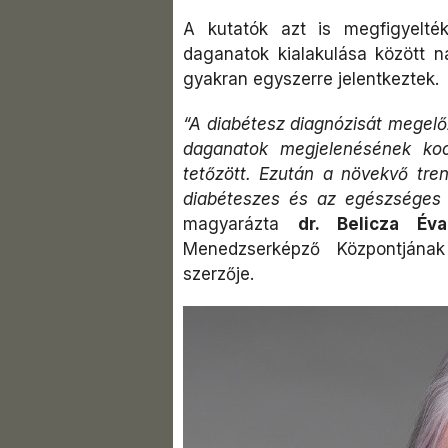
A kutatók azt is megfigyelté
daganatok kialakulása között na
gyakran egyszerre jelentkeztek.
“A diabétesz diagnózisát megelő
daganatok megjelenésének ko
tetőzött. Ezután a növekvő tren
diabéteszes és az egészséges 
magyarázta
dr. Belicza Éva
Menedzserképző Központjána
szerzője.