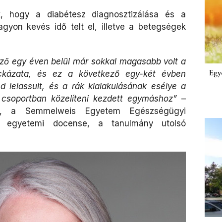
k, hogy a diabétesz diagnosztizálása és a
gyon kevés idő telt el, illetve a betegségek
ző egy éven belül már sokkal magasabb volt a
Egy
ckázata, és ez a következő egy-két évben
d lelassult, és a rák kialakulásának esélye a
csoportban közelíteni kezdett egymáshoz”
–
, a Semmelweis Egyetem Egészségügyi
k egyetemi docense, a tanulmány utolsó