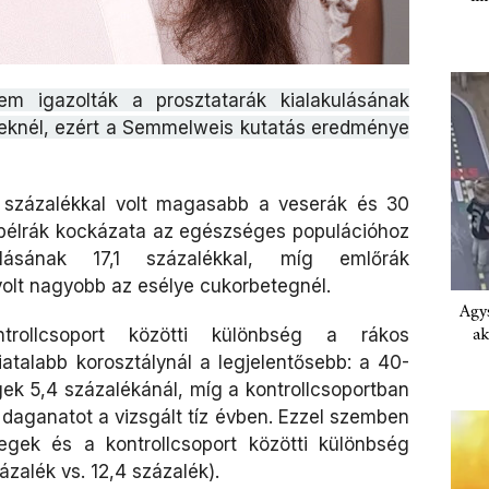
em igazolták a prosztatarák kialakulásának
eknél, ezért a Semmelweis kutatás eredménye
 százalékkal volt magasabb a veserák és 30
lbélrák kockázata az egészséges populációhoz
kulásának 17,1 százalékkal, míg emlőrák
volt nagyobb az esélye cukorbetegnél.
Agys
ak
ollcsoport közötti különbség a rákos
talabb korosztálynál a legjelentősebb: a 40-
k 5,4 százalékánál, míg a kontrollcsoportban
 daganatot a vizsgált tíz évben. Ezzel szemben
gek és a kontrollcsoport közötti különbség
ázalék vs. 12,4 százalék).