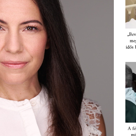
„Bev
meg
idős 
A fé
mi