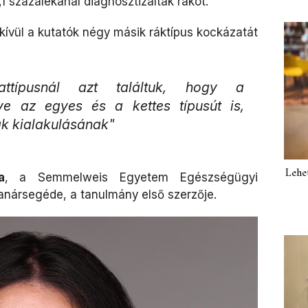
1 százalékánál diagnosztizáltak rákot.
kívül a kutatók négy másik ráktípus kockázatát
típusnál azt találtuk, hogy a
tve az egyes és a kettes típusút is,
k kialakulásának"
Lehe
a
, a Semmelweis Egyetem Egészségügyi
nársegéde, a tanulmány első szerzője.