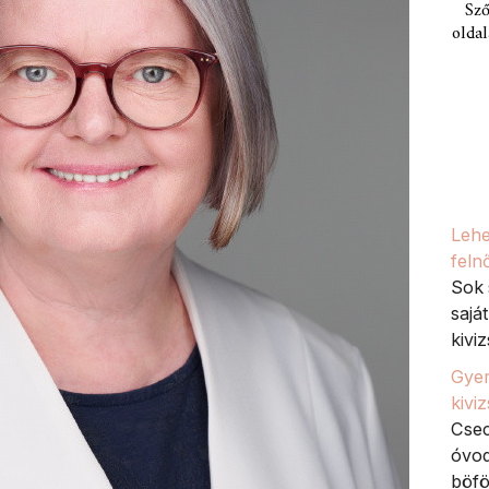
Sző
oldal
Lehe
feln
Sok 
sajá
kiviz
Gyer
kivi
Csec
óvod
böfö