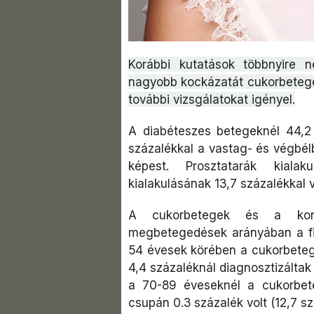
Korábbi kutatások többnyire n
nagyobb kockázatát cukorbeteg
további vizsgálatokat igényel.
A diabéteszes betegeknél 44,2
százalékkal a vastag- és végbé
képest. Prosztatarák kiala
kialakulásának 13,7 százalékkal 
A cukorbetegek és a kontr
megbetegedések arányában a fia
54 évesek körében a cukorbetege
4,4 százaléknál diagnosztizáltak
a 70-89 éveseknél a cukorbete
csupán 0.3 százalék volt (12,7 sz