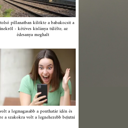
tolsó pillanatban kilökte a babakocsit a
ínekről - kétéves kislánya túlélte, az
édesanya meghalt
 volt a legmagasabb a ponthatár idén és
re a szakokra volt a legnehezebb bejutni