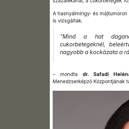
százalékánál, a cukorbetegek 10,
A hasnyálmirigy- és májtumoron 
is vizsgálták.
"Mind a hat daganat
cukorbetegeknél, beleér
nagyobb a kockázata a rá
– mondta
dr. Safadi Helén
Menedzserképző Központjának ta