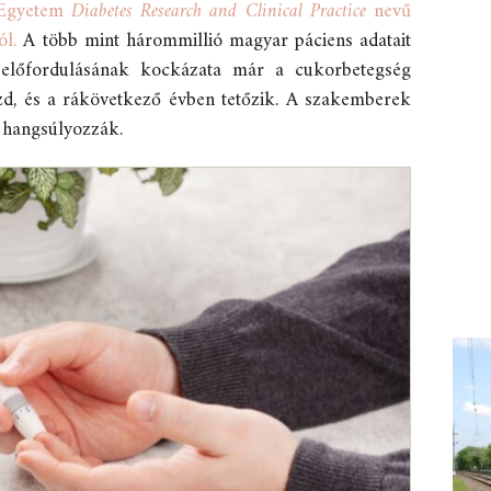
 Egyetem
Diabetes Research and Clinical Practice
nevű
ól.
A több mint hárommillió magyar páciens adatait
 előfordulásának kockázata már a cukorbetegség
ezd, és a rákövetkező évben tetőzik. A szakemberek
t hangsúlyozzák.