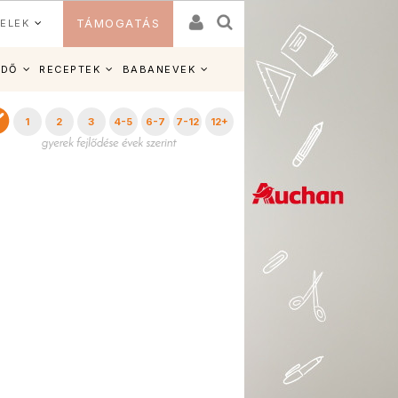
ELEK
TÁMOGATÁS
IDŐ
RECEPTEK
BABANEVEK
1
2
3
4-5
6-7
7-12
12+