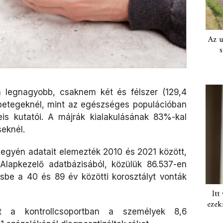
Az u
s
a legnagyobb, csaknem két és félszer (129,4
betegeknél, mint az egészséges populációban
is kutatói. A májrák kialakulásának 83%-kal
eknél.
egyén adatait elemezték 2010 és 2021 között,
Alapkezelő adatbázisából, közülük 86.537-en
sbe a 40 és 89 év közötti korosztályt vonták
Itt
ezek
tt a kontrollcsoportban a személyek 8,6