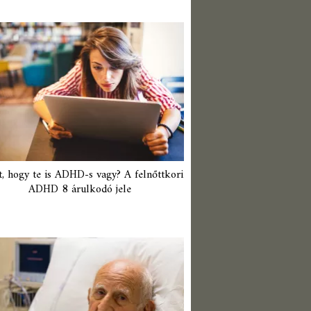
t, hogy te is ADHD-s vagy? A felnőttkori
ADHD 8 árulkodó jele