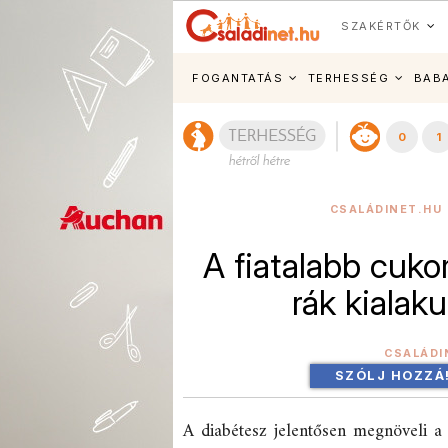
SZAKÉRTŐK
FOGANTATÁS
TERHESSÉG
BAB
0
1
CSALÁDINET.HU 
A fiatalabb cuk
rák kialak
CSALÁDI
SZÓLJ HOZZÁ
A diabétesz jelentősen megnöveli 