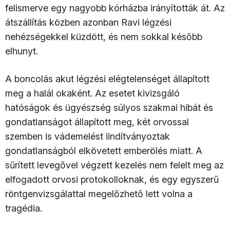
felismerve egy nagyobb kórházba irányították át. Az
átszállítás közben azonban Ravi légzési
nehézségekkel küzdött, és nem sokkal később
elhunyt.
A boncolás akut légzési elégtelenséget állapított
meg a halál okaként. Az esetet kivizsgáló
hatóságok és ügyészség súlyos szakmai hibát és
gondatlanságot állapított meg, két orvossal
szemben is vádemelést iindítványoztak
gondatlanságból elkövetett emberölés miatt. A
sűrített levegővel végzett kezelés nem felelt meg az
elfogadott orvosi protokolloknak, és egy egyszerű
röntgenvizsgálattal megelőzhető lett volna a
tragédia.