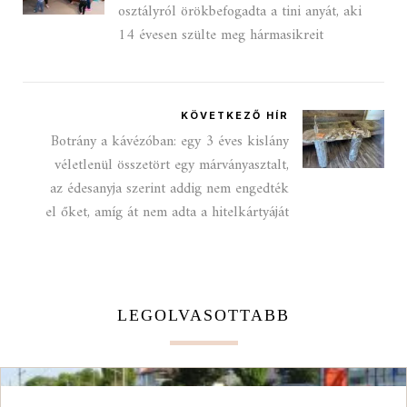
osztályról örökbefogadta a tini anyát, aki
14 évesen szülte meg hármasikreit
KÖVETKEZŐ HÍR
Botrány a kávézóban: egy 3 éves kislány
véletlenül összetört egy márványasztalt,
az édesanyja szerint addig nem engedték
el őket, amíg át nem adta a hitelkártyáját
LEGOLVASOTTABB