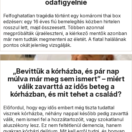
odafigyelnie
Felfoghatatlan tragédia történt egy komáromi thai box
edzésen: egy 16 éves fiú bemelegítés közben hirtelen
rosszul lett, majd összeesett. Többen azonnal
megpróbálták újraéleszteni, a kiérkező mentők azonban
már nem tudták megmenteni az életét. A fiatal halálának
pontos okát jelenleg vizsgálják.
„Bevittük a kórházba, és pár nap
múlva már meg sem ismert” – miért
válik zavarttá az idős beteg a
kórházban, és mit tehet a család?
Előfordul, hogy egy idős embert még tiszta tudattal
visznek kórházba, néhány nappal később pedig zavarttá
válik, nem ismeri fel a hozzátartozóit, vagy szokatlanul
aluszékony lesz. Ez nem feltétlenül demencia, hanem
gyakran kórházi delírium. Mit kell erről tudni, és hogyan