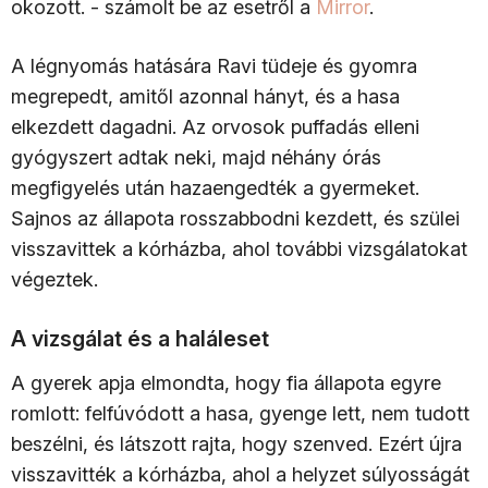
okozott. - számolt be az esetről a
Mirror
.
A légnyomás hatására Ravi tüdeje és gyomra
megrepedt, amitől azonnal hányt, és a hasa
elkezdett dagadni. Az orvosok puffadás elleni
gyógyszert adtak neki, majd néhány órás
megfigyelés után hazaengedték a gyermeket.
Sajnos az állapota rosszabbodni kezdett, és szülei
visszavittek a kórházba, ahol további vizsgálatokat
végeztek.
A vizsgálat és a haláleset
A gyerek apja elmondta, hogy fia állapota egyre
romlott: felfúvódott a hasa, gyenge lett, nem tudott
beszélni, és látszott rajta, hogy szenved. Ezért újra
visszavitték a kórházba, ahol a helyzet súlyosságát