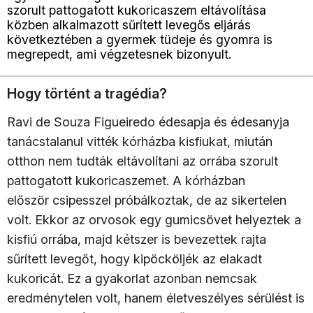
szorult pattogatott kukoricaszem eltávolítása
közben alkalmazott sűrített levegős eljárás
következtében a gyermek tüdeje és gyomra is
megrepedt, ami végzetesnek bizonyult.
Hogy történt a tragédia?
Ravi de Souza Figueiredo édesapja és édesanyja
tanácstalanul vitték kórházba kisfiukat, miután
otthon nem tudták eltávolítani az orrába szorult
pattogatott kukoricaszemet. A kórházban
először csipesszel próbálkoztak, de az sikertelen
volt. Ekkor az orvosok egy gumicsövet helyeztek a
kisfiú orrába, majd kétszer is bevezettek rajta
sűrített levegőt, hogy kipöcköljék az elakadt
kukoricát. Ez a gyakorlat azonban nemcsak
eredménytelen volt, hanem életveszélyes sérülést is