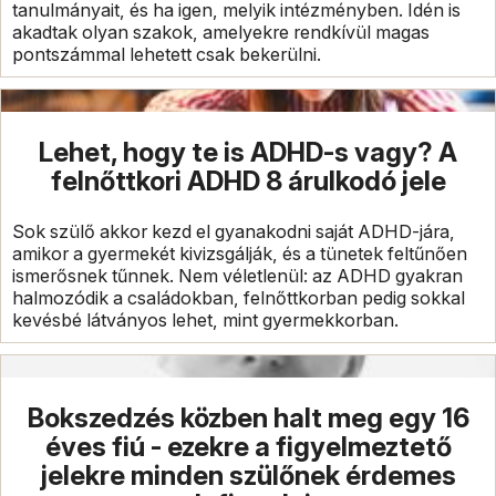
tanulmányait, és ha igen, melyik intézményben. Idén is
akadtak olyan szakok, amelyekre rendkívül magas
pontszámmal lehetett csak bekerülni.
Lehet, hogy te is ADHD-s vagy? A
felnőttkori ADHD 8 árulkodó jele
Sok szülő akkor kezd el gyanakodni saját ADHD-jára,
amikor a gyermekét kivizsgálják, és a tünetek feltűnően
ismerősnek tűnnek. Nem véletlenül: az ADHD gyakran
halmozódik a családokban, felnőttkorban pedig sokkal
kevésbé látványos lehet, mint gyermekkorban.
Bokszedzés közben halt meg egy 16
éves fiú - ezekre a figyelmeztető
jelekre minden szülőnek érdemes