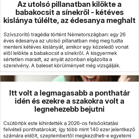
Az utolsó pillanatban kilökte a
babakocsit a sínekről - kétéves
kislánya túlélte, az édesanya meghalt
Szívszorító tragédia történt Németországban: egy 26
éves édesanya az utolsó pillanatban még meg tudta
menteni kétéves kislányát, amikor egy közeledő vonat
elől lelökte a babakocsit a sínekről. A kisgyermek
sértetlen maradt, az anyát azonban elgázolta a
szerelvény. A baleset körülményeit még vizsgálják.
Itt volt a legmagasabb a ponthatár
idén és ezekre a szakokra volt a
legnehezebb bejutni
Csütörtök este kihirdették a 2026-os felsőoktatási
felvételi ponthatárokat, így több mint 140 ezer jelentkező
számára eldőlt, szeptembertől megkezdheti-e egyetemi