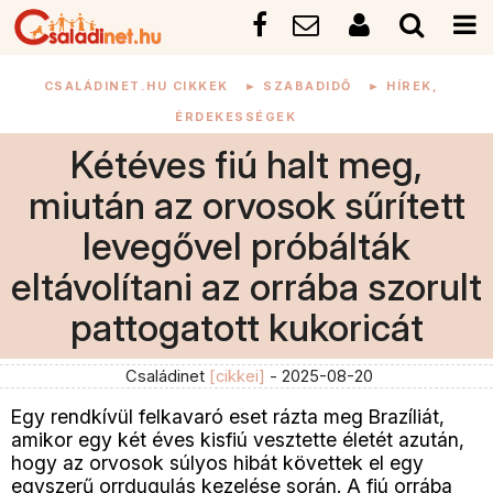
CSALÁDINET.HU CIKKEK
►
SZABADIDŐ
►
HÍREK,
ÉRDEKESSÉGEK
Kétéves fiú halt meg,
miután az orvosok sűrített
levegővel próbálták
eltávolítani az orrába szorult
pattogatott kukoricát
Családinet
[cikkei]
- 2025-08-20
Egy rendkívül felkavaró eset rázta meg Brazíliát,
amikor egy két éves kisfiú vesztette életét azután,
hogy az orvosok súlyos hibát követtek el egy
egyszerű orrdugulás kezelése során. A fiú orrába