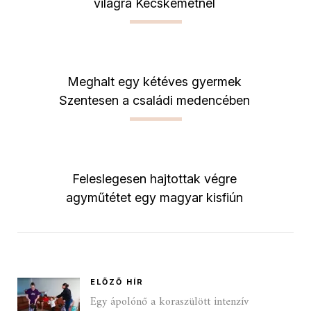
világra Kecskemétnél
Meghalt egy kétéves gyermek
Szentesen a családi medencében
Feleslegesen hajtottak végre
agyműtétet egy magyar kisfiún
ELŐZŐ HÍR
Egy ápolónő a koraszülött intenzív