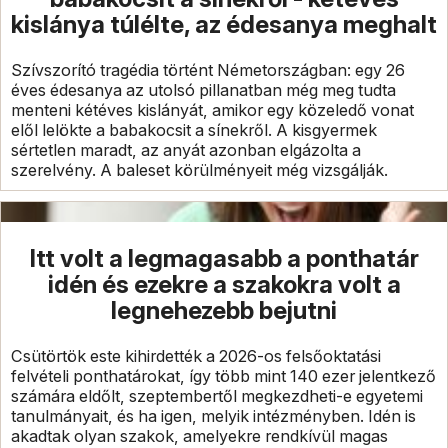
kislánya túlélte, az édesanya meghalt
Szívszorító tragédia történt Németországban: egy 26
éves édesanya az utolsó pillanatban még meg tudta
menteni kétéves kislányát, amikor egy közeledő vonat
elől lelökte a babakocsit a sínekről. A kisgyermek
sértetlen maradt, az anyát azonban elgázolta a
szerelvény. A baleset körülményeit még vizsgálják.
Itt volt a legmagasabb a ponthatár
idén és ezekre a szakokra volt a
legnehezebb bejutni
Csütörtök este kihirdették a 2026-os felsőoktatási
felvételi ponthatárokat, így több mint 140 ezer jelentkező
számára eldőlt, szeptembertől megkezdheti-e egyetemi
tanulmányait, és ha igen, melyik intézményben. Idén is
akadtak olyan szakok, amelyekre rendkívül magas