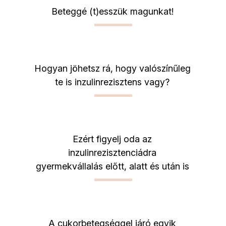
Beteggé (t)esszük magunkat!
Hogyan jöhetsz rá, hogy valószínűleg
te is inzulinrezisztens vagy?
Ezért figyelj oda az
inzulinrezisztenciádra
gyermekvállalás előtt, alatt és után is
A cukorbetegséggel járó egyik