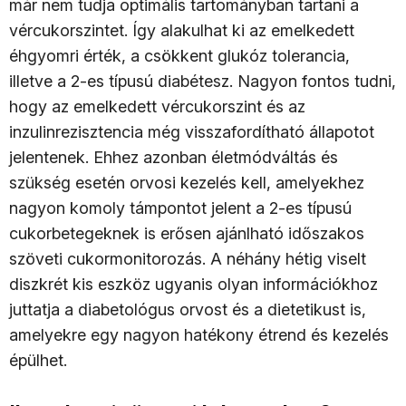
már nem tudja optimális tartományban tartani a
vércukorszintet. Így alakulhat ki az emelkedett
éhgyomri érték, a csökkent glukóz tolerancia,
illetve a 2-es típusú diabétesz. Nagyon fontos tudni,
hogy az emelkedett vércukorszint és az
inzulinrezisztencia még visszafordítható állapotot
jelentenek. Ehhez azonban életmódváltás és
szükség esetén orvosi kezelés kell, amelyekhez
nagyon komoly támpontot jelent a 2-es típusú
cukorbetegeknek is erősen ajánlható időszakos
szöveti cukormonitorozás. A néhány hétig viselt
diszkrét kis eszköz ugyanis olyan információkhoz
juttatja a diabetológus orvost és a dietetikust is,
amelyekre egy nagyon hatékony étrend és kezelés
épülhet.