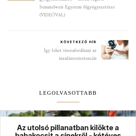
Semmelweis Egyetem főgyógyszerésze
(VIDEÓVAL)
KÖVETKEZŐ HÍR
Így lehet visszafordítani az
inzulinrezisztenciát
LEGOLVASOTTABB
Az utolsó pillanatban kilökte a
babakocsit a sínekről - kétéves