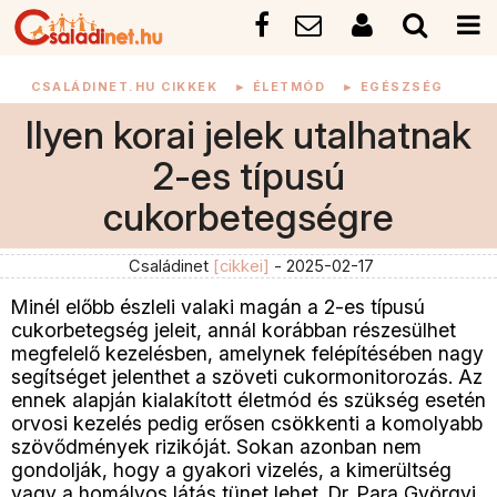
CSALÁDINET.HU CIKKEK
►
ÉLETMÓD
►
EGÉSZSÉG
Ilyen korai jelek utalhatnak
2-es típusú
cukorbetegségre
Családinet
[cikkei]
- 2025-02-17
Minél előbb észleli valaki magán a 2-es típusú
cukorbetegség jeleit, annál korábban részesülhet
megfelelő kezelésben, amelynek felépítésében nagy
segítséget jelenthet a szöveti cukormonitorozás. Az
ennek alapján kialakított életmód és szükség esetén
orvosi kezelés pedig erősen csökkenti a komolyabb
szövődmények rizikóját. Sokan azonban nem
gondolják, hogy a gyakori vizelés, a kimerültség
vagy a homályos látás tünet lehet. Dr. Para Györgyi,