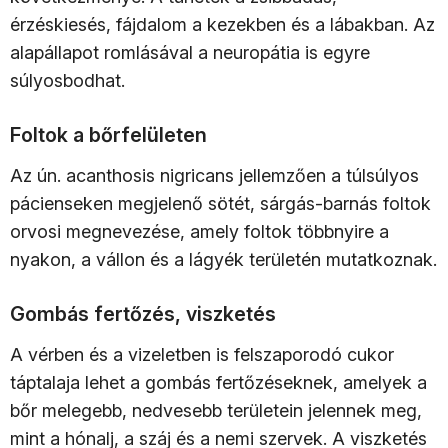
érzéskiesés, fájdalom a kezekben és a lábakban. Az
alapállapot romlásával a neuropátia is egyre
súlyosbodhat.
Foltok a bőrfelületen
Az ún. acanthosis nigricans jellemzően a túlsúlyos
pácienseken megjelenő sötét, sárgás-barnás foltok
orvosi megnevezése, amely foltok többnyire a
nyakon, a vállon és a lágyék területén mutatkoznak.
Gombás fertőzés, viszketés
A vérben és a vizeletben is felszaporodó cukor
táptalaja lehet a gombás fertőzéseknek, amelyek a
bőr melegebb, nedvesebb területein jelennek meg,
mint a hónalj, a száj és a nemi szervek. A viszketés