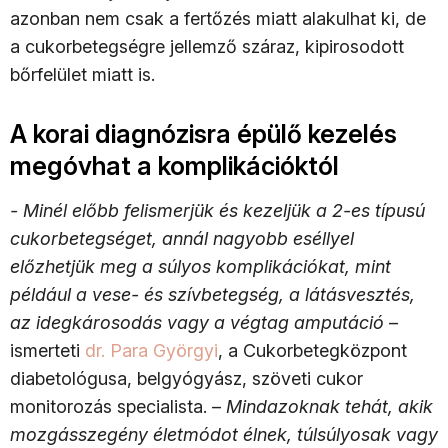
azonban nem csak a fertőzés miatt alakulhat ki, de
a cukorbetegségre jellemző száraz, kipirosodott
bőrfelület miatt is.
A korai diagnózisra épülő kezelés
megóvhat a komplikációktól
- Minél előbb felismerjük és kezeljük a 2-es típusú
cukorbetegséget, annál nagyobb eséllyel
előzhetjük meg a súlyos komplikációkat, mint
például a vese- és szívbetegség, a látásvesztés,
az idegkárosodás vagy a végtag amputáció
–
ismerteti
dr. Para Györgyi
, a Cukorbetegközpont
diabetológusa, belgyógyász, szöveti cukor
monitorozás specialista. –
Mindazoknak tehát, akik
mozgásszegény életmódot élnek, túlsúlyosak vagy