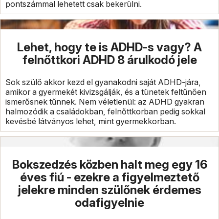
pontszámmal lehetett csak bekerülni.
Lehet, hogy te is ADHD-s vagy? A
felnőttkori ADHD 8 árulkodó jele
Sok szülő akkor kezd el gyanakodni saját ADHD-jára,
amikor a gyermekét kivizsgálják, és a tünetek feltűnően
ismerősnek tűnnek. Nem véletlenül: az ADHD gyakran
halmozódik a családokban, felnőttkorban pedig sokkal
kevésbé látványos lehet, mint gyermekkorban.
Bokszedzés közben halt meg egy 16
éves fiú - ezekre a figyelmeztető
jelekre minden szülőnek érdemes
odafigyelnie