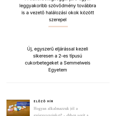
leggyakoribb szövődmény továbbra
is a vezető halálozási okok között
szerepel
Új, egyszerű eljárással kezeli
sikeresen a 2-es típusú
cukorbetegeket a Semmelweis
Egyetem
ELŐZŐ HÍR
Hogyan alkalmazzuk jól a
gyógyszereinket? - ebben segít a