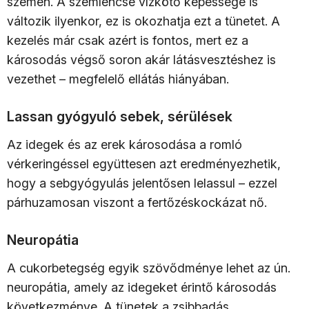
szemen. A szemlencse vízkötő képessége is
változik ilyenkor, ez is okozhatja ezt a tünetet. A
kezelés már csak azért is fontos, mert ez a
károsodás végső soron akár látásvesztéshez is
vezethet – megfelelő ellátás hiányában.
Lassan gyógyuló sebek, sérülések
Az idegek és az erek károsodása a romló
vérkeringéssel együttesen azt eredményezhetik,
hogy a sebgyógyulás jelentősen lelassul – ezzel
párhuzamosan viszont a fertőzéskockázat nő.
Neuropátia
A cukorbetegség egyik szövődménye lehet az ún.
neuropátia, amely az idegeket érintő károsodás
következménye. A tünetek a zsibbadás,