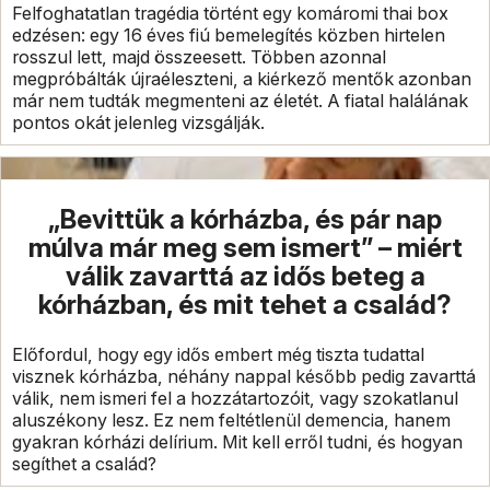
Felfoghatatlan tragédia történt egy komáromi thai box
edzésen: egy 16 éves fiú bemelegítés közben hirtelen
rosszul lett, majd összeesett. Többen azonnal
megpróbálták újraéleszteni, a kiérkező mentők azonban
már nem tudták megmenteni az életét. A fiatal halálának
pontos okát jelenleg vizsgálják.
„Bevittük a kórházba, és pár nap
múlva már meg sem ismert” – miért
válik zavarttá az idős beteg a
kórházban, és mit tehet a család?
Előfordul, hogy egy idős embert még tiszta tudattal
visznek kórházba, néhány nappal később pedig zavarttá
válik, nem ismeri fel a hozzátartozóit, vagy szokatlanul
aluszékony lesz. Ez nem feltétlenül demencia, hanem
gyakran kórházi delírium. Mit kell erről tudni, és hogyan
segíthet a család?