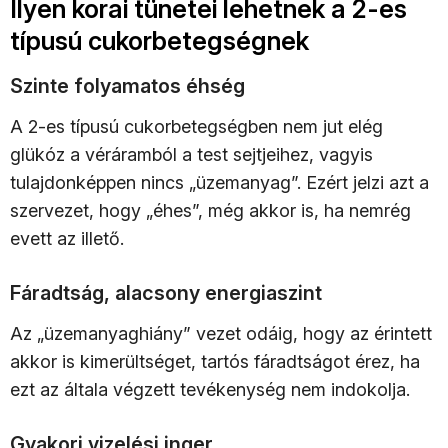
Ilyen korai tünetei lehetnek a 2-es
típusú cukorbetegségnek
Szinte folyamatos éhség
A 2-es típusú cukorbetegségben nem jut elég
glükóz a véráramból a test sejtjeihez, vagyis
tulajdonképpen nincs „üzemanyag”. Ezért jelzi azt a
szervezet, hogy „éhes”, még akkor is, ha nemrég
evett az illető.
Fáradtság, alacsony energiaszint
Az „üzemanyaghiány” vezet odáig, hogy az érintett
akkor is kimerültséget, tartós fáradtságot érez, ha
ezt az általa végzett tevékenység nem indokolja.
Gyakori vizelési inger