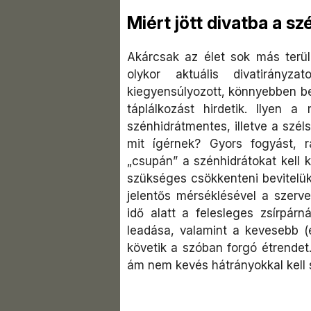
Miért jött divatba a s
Akárcsak az élet sok más terül
olykor aktuális divatirányz
kiegyensúlyozott, könnyebben beta
táplálkozást hirdetik. Ilyen
szénhidrátmentes, illetve a szé
mit ígérnek? Gyors fogyást, 
„csupán” a szénhidrátokat kell k
szükséges csökkenteni bevitelük
jelentős mérséklésével a szerve
idő alatt a felesleges zsírpárn
leadása, valamint a kevesebb (e
követik a szóban forgó étrendet.
ám nem kevés hátrányokkal kell 