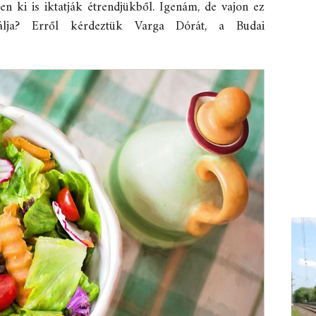
esen ki is iktatják étrendjükből. Igenám, de vajon ez
gálja? Erről kérdeztük Varga Dórát, a Budai