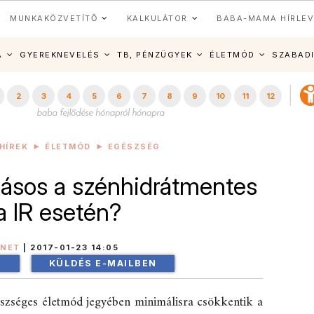
MUNKAKÖZVETÍTŐ
KALKULÁTOR
BABA-MAMA HÍRLEV
A
GYEREKNEVELÉS
TB, PÉNZÜGYEK
ÉLETMÓD
SZABAD
2
3
4
5
6
7
8
9
10
11
12
HÍREK
ÉLETMÓD
EGÉSZSÉG
tásos a szénhidrátmentes
a IR esetén?
INET
|
2017-01-23 14:05
!
KÜLDÉS E-MAILBEN
szséges életmód jegyében minimálisra csökkentik a