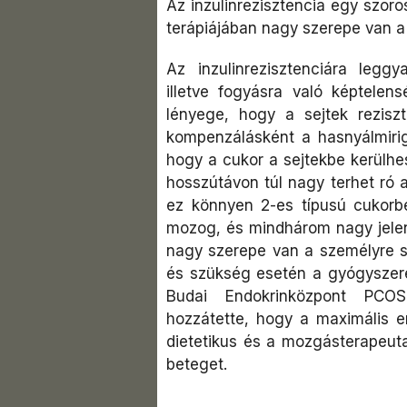
Az inzulinrezisztencia egy szor
terápiájában nagy szerepe van a
Az inzulinrezisztenciára legg
illetve fogyásra való képtelen
lényege, hogy a sejtek rezisz
kompenzálásként a hasnyálmirigy
hogy a cukor a sejtekbe kerülhe
hosszútávon túl nagy terhet ró a
ez könnyen 2-es típusú cukorb
mozog, és mindhárom nagy jelent
nagy szerepe van a személyre s
és szükség esetén a gyógyszere
Budai Endokrinközpont PCOS é
hozzátette, hogy a maximális 
dietetikus és a mozgásterapeut
beteget.