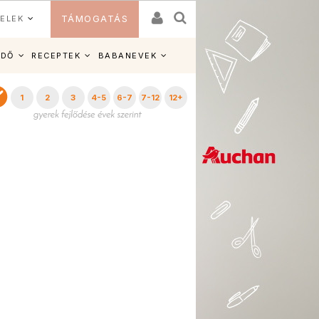
ELEK
TÁMOGATÁS
IDŐ
RECEPTEK
BABANEVEK
1
2
3
4-5
6-7
7-12
12+