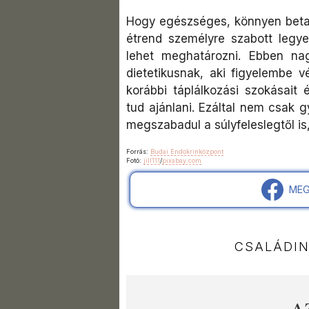
Hogy egészséges, könnyen betart
étrend személyre szabott legye
lehet meghatározni. Ebben na
dietetikusnak, aki figyelembe vé
korábbi táplálkozási szokásait 
tud ajánlani. Ezáltal nem csak gy
megszabadul a súlyfeleslegtől is
Forrás:
Budai Endokrinközpont
Fotó:
jill111
/
pixabay.com
MEG
CSALÁDI