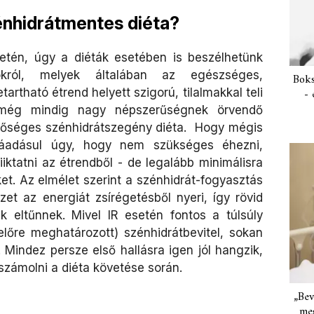
zénhidrátmentes diéta?
etén, úgy a diéták esetében is beszélhetünk
atokról, melyek általában az egészséges,
Boks
rtható étrend helyett szigorú, tilalmakkal teli
- 
 a még mindig nagy népszerűségnek örvendő
lsőséges szénhidrátszegény diéta. Hogy mégis
ráadásul úgy, hogy nem szükséges éhezni,
iiktatni az étrendből - de legalább minimálisra
et. Az elmélet szerint a szénhidrát-fogyasztás
zet az energiát zsírégetésből nyeri, így rövid
ák eltűnnek. Mivel IR esetén fontos a túlsúly
lőre meghatározott) szénhidrátbevitel, sokan
 Mindez persze első hallásra igen jól hangzik,
számolni a diéta követése során.
„Bev
meg