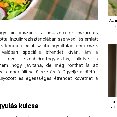
Az u
s
egy hír, miszerint a népszerű színésznő és
tta, inzulinrezisztenciában szenved, és emiatt
ek keretein belül szinte egyáltalán nem eszik
t valóban speciális étrendet kíván, ám a
kevés szénhidrátfogyasztás, illetve a
 nem hogy javítana, de még ronthat is az
zakember állítsa össze és felügyelje a diétát,
úlyozott és egészséges étrendet követhet a
Itt
yulás kulcsa
ezek