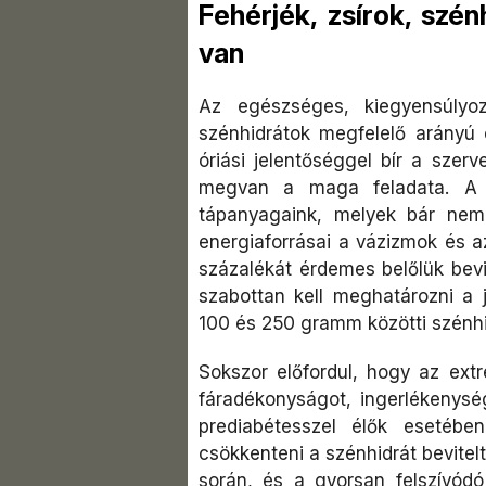
Fehérjék, zsírok, szé
van
Az egészséges, kiegyensúlyozo
szénhidrátok megfelelő arányú
óriási jelentőséggel bír a sze
megvan a maga feladata. A s
tápanyagaink, melyek bár nem
energiaforrásai a vázizmok és a
százalékát érdemes belőlük bev
szabottan kell meghatározni a j
100 és 250 gramm közötti szénhidr
Sokszor előfordul, hogy az ext
fáradékonyságot, ingerlékenység
prediabétesszel élők esetéb
csökkenteni a szénhidrát bevitel
során, és a gyorsan felszívódó 