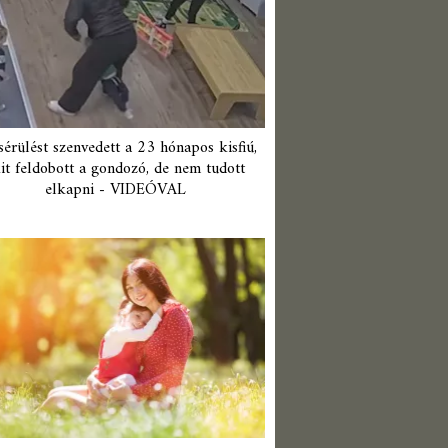
érülést szenvedett a 23 hónapos kisfiú,
it feldobott a gondozó, de nem tudott
elkapni - VIDEÓVAL