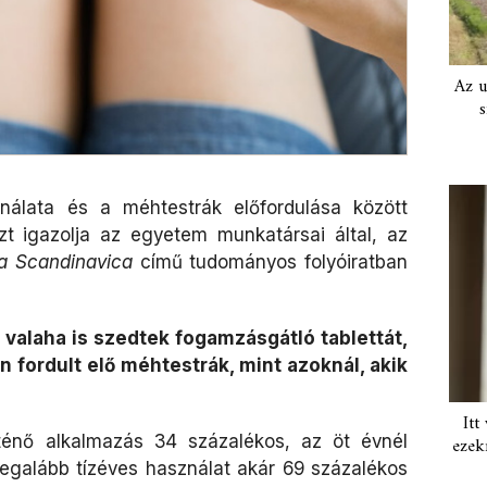
Az u
s
nálata és a méhtestrák előfordulása között
ezt igazolja az egyetem munkatársai által, az
ca Scandinavica
című tudományos folyóiratban
k valaha is szedtek fogamzásgátló tablettát,
 fordult elő méhtestrák, mint azoknál, akik
Itt
rténő alkalmazás 34 százalékos, az öt évnél
ezek
egalább tízéves használat akár 69 százalékos