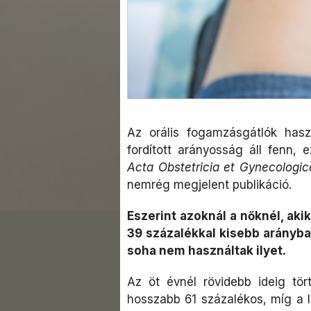
Az orális fogamzásgátlók hasz
fordított arányosság áll fenn, 
Acta Obstetricia et Gynecologi
nemrég megjelent publikáció.
Eszerint azoknál a nőknél, aki
39 százalékkal kisebb arányban
soha nem használtak ilyet.
Az öt évnél rövidebb ideig tö
hosszabb 61 százalékos, míg a l