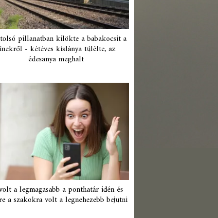
tolsó pillanatban kilökte a babakocsit a
ínekről - kétéves kislánya túlélte, az
édesanya meghalt
 volt a legmagasabb a ponthatár idén és
re a szakokra volt a legnehezebb bejutni