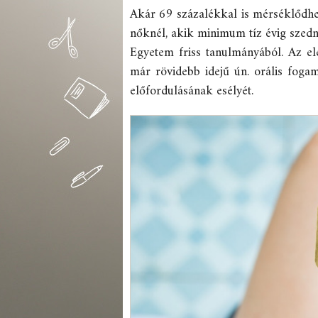
Akár 69 százalékkal is mérséklődhe
nőknél, akik minimum tíz évig szedn
Egyetem friss tanulmányából. Az e
már rövidebb idejű ún. orális foga
előfordulásának esélyét.