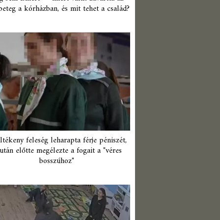
beteg a kórházban, és mit tehet a család?
ltékeny feleség leharapta férje péniszét,
után előtte megélezte a fogait a "véres
bosszúhoz"