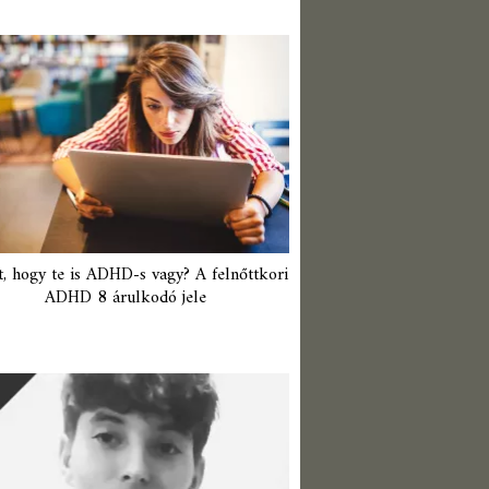
t, hogy te is ADHD-s vagy? A felnőttkori
ADHD 8 árulkodó jele