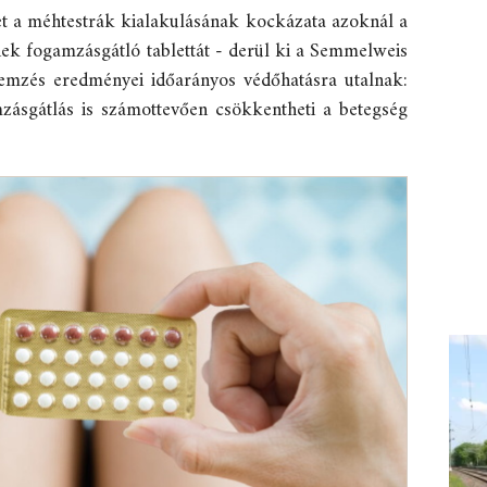
t a méhtestrák kialakulásának kockázata azoknál a
ek fogamzásgátló tablettát - derül ki a Semmelweis
lemzés eredményei időarányos védőhatásra utalnak:
mzásgátlás is számottevően csökkentheti a betegség