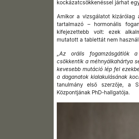
kockázatcsökkenéssel járhat egy
Amikor a vizsgálatot kizárólag 
tartalmazó – hormonális foga
kifejezettebb volt: ezek alk
mutatott a tablettát nem haszná
„Az orális fogamzásgátlók a
csökkentik a méhnyálkahártya sej
kevesebb mutáció lép fel ezekbe
a daganatok kialakulásának koc
tanulmány első szerzője, a 
Központjának PhD-hallgatója.