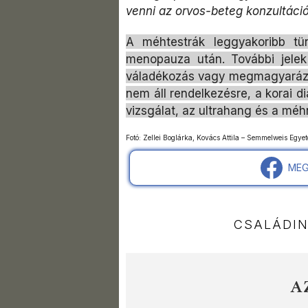
venni az orvos-beteg konzultáció
A méhtestrák leggyakoribb tü
menopauza után. További jelek
váladékozás vagy megmagyarázhat
nem áll rendelkezésre, a korai d
vizsgálat, az ultrahang és a méh
Fotó: Zellei Boglárka, Kovács Attila – Semmelweis Egyet
MEG
CSALÁDI
A