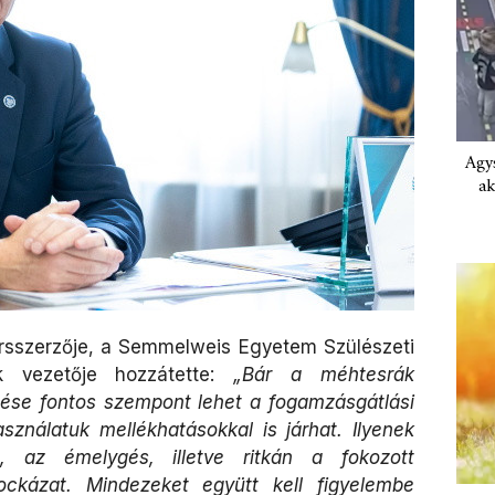
Agys
ak
ársszerzője, a Semmelweis Egyetem Szülészeti
ak vezetője hozzátette:
„Bár a méhtesrák
ése fontos szempont lehet a fogamzásgátlási
sználatuk mellékhatásokkal is járhat. Ilyenek
, az émelygés, illetve ritkán a fokozott
ockázat. Mindezeket együtt kell figyelembe