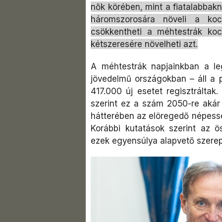
nők körében, mint a fiatalabbakná
háromszorosára növeli a koc
csökkentheti a méhtestrák ko
kétszeresére növelheti azt.
A méhtestrák napjainkban a l
jövedelmű országokban – áll a p
417.000 új esetet regisztráltak
szerint ez a szám 2050-re aká
hátterében az elöregedő népessé
Korábbi kutatások szerint az ö
ezek egyensúlya alapvető szerep