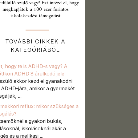
edülálló szülő vagy? Ezt intézd el, hogy
megkapjátok a 100 ezer forintos
iskolakezdési támogatást
TOVÁBBI CIKKEK A
KATEGÓRIÁBÓL
t, hogy te is ADHD-s vagy? A
őttkori ADHD 8 árulkodó jele
szülő akkor kezd el gyanakodni
t ADHD-jára, amikor a gyermekét
sgálják, ...
mekkori reflux: mikor szükséges a
zsgálás?
semőknél a gyakori bukás,
ásoknál, iskolásoknál akár a
gés és a mellkasi ...