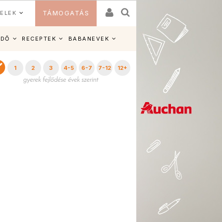
ELEK
TÁMOGATÁS
IDŐ
RECEPTEK
BABANEVEK
1
2
3
4-5
6-7
7-12
12+