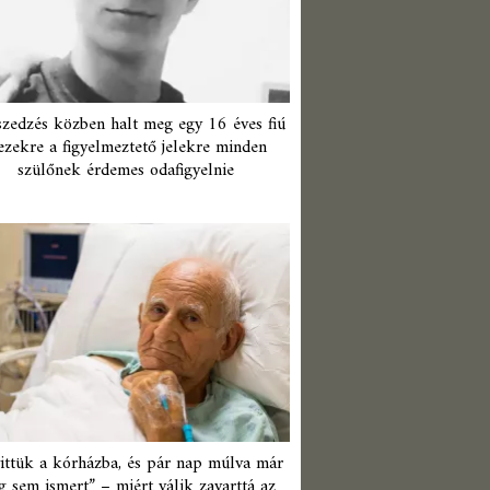
zedzés közben halt meg egy 16 éves fiú
ezekre a figyelmeztető jelekre minden
szülőnek érdemes odafigyelnie
ittük a kórházba, és pár nap múlva már
 sem ismert” – miért válik zavarttá az