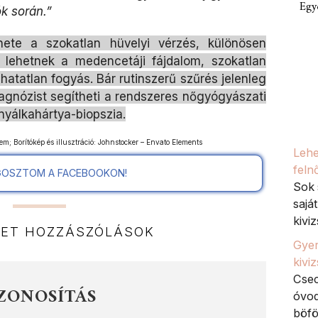
Egy
k során.”
nete a szokatlan hüvelyi vérzés, különösen
 lehetnek a medencetáji fájdalom, szokatlan
atlan fogyás. Bár rutinszerű szűrés jelenleg
iagnózist segítheti a rendszeres nőgyógyászati
nyálkahártya-biopszia.
em; Borítókép és illusztráció: Johnstocker – Envato Elements
Lehe
feln
OSZTOM A FACEBOOKON!
Sok 
sajá
kiviz
NET HOZZÁSZÓLÁSOK
Gyer
kivi
Csec
ZONOSÍTÁS
óvod
böfö