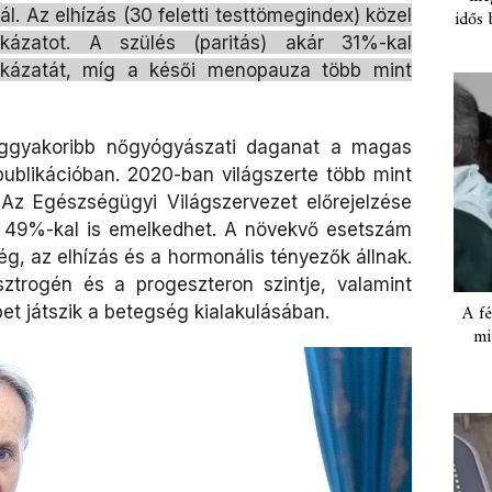
l. Az elhízás (30 feletti testtömegindex) közel
idős 
kázatot. A szülés (paritás) akár 31%-kal
ckázatát, míg a késői menopauza több mint
eggyakoribb nőgyógyászati daganat a magas
ublikációban. 2020-ban világszerte több mint
. Az Egészségügyi Világszervezet előrejelzése
r 49%-kal is emelkedhet. A növekvő esetszám
g, az elhízás és a hormonális tényezők állnak.
sztrogén és a progeszteron szintje, valamint
A fé
et játszik a betegség kialakulásában.
mi