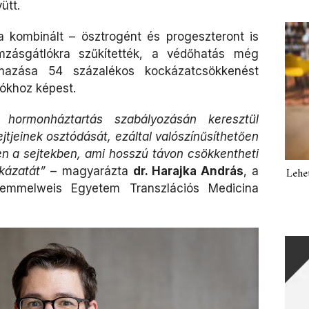
ütt.
a kombinált – ösztrogént és progeszteront is
mzásgátlókra szűkítették, a védőhatás még
almazása 54 százalékos kockázatcsökkenést
lókhoz képest.
 hormonháztartás szabályozásán keresztül
tjeinek osztódását, ezáltal valószínűsíthetően
n a sejtekben, ami hosszú távon csökkentheti
kázatát”
– magyarázta
dr. Harajka András
, a
Lehe
Semmelweis Egyetem Transzlációs Medicina