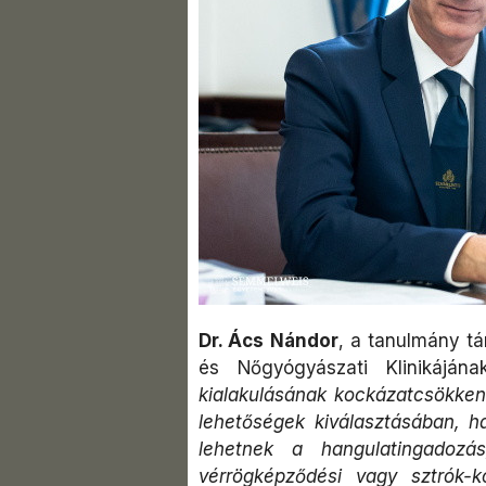
Dr. Ács Nándor
, a tanulmány t
és Nőgyógyászati Klinikáján
kialakulásának kockázatcsökken
lehetőségek kiválasztásában, ha
lehetnek a hangulatingadozás
vérrögképződési vagy sztrók-k