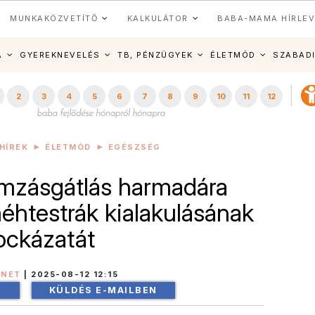
MUNKAKÖZVETÍTŐ
KALKULÁTOR
BABA-MAMA HÍRLEV
A
GYEREKNEVELÉS
TB, PÉNZÜGYEK
ÉLETMÓD
SZABAD
2
3
4
5
6
7
8
9
10
11
12
HÍREK
ÉLETMÓD
EGÉSZSÉG
amzásgátlás harmadára
éhtestrák kialakulásának
ockázatát
INET
|
2025-08-12 12:15
!
KÜLDÉS E-MAILBEN