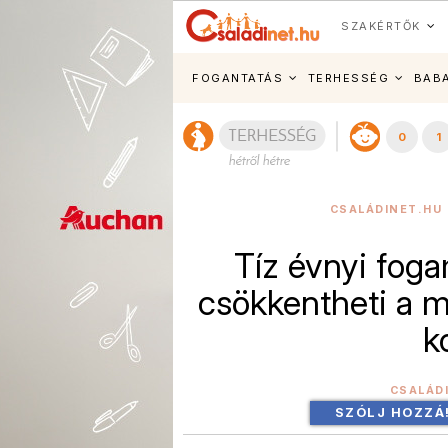
SZAKÉRTŐK
FOGANTATÁS
TERHESSÉG
BAB
0
1
CSALÁDINET.HU 
Tíz évnyi fog
csökkentheti a m
k
CSALÁD
SZÓLJ HOZZÁ