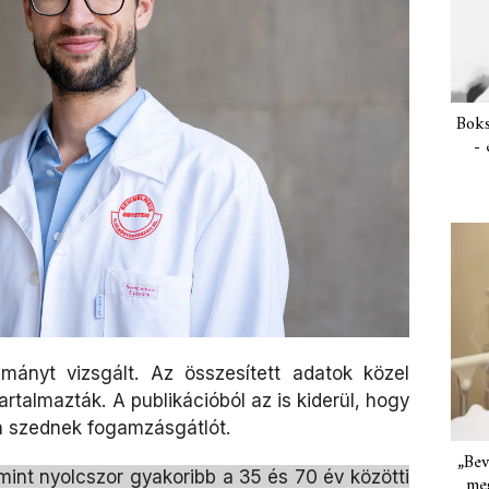
Boks
- 
mányt vizsgált. Az összesített adatok közel
rtalmazták. A publikációból az is kiderül, hogy
an szednek fogamzásgátlót.
„Bev
mint nyolcszor gyakoribb a 35 és 70 év közötti
meg