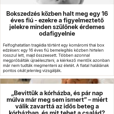
Bokszedzés közben halt meg egy 16
éves fiú - ezekre a figyelmeztető
jelekre minden szülőnek érdemes
odafigyelnie
Felfoghatatlan tragédia történt egy komáromi thai box
edzésen: egy 16 éves fiú bemelegítés közben hirtelen
rosszul lett, majd összeesett. Többen azonnal
megpróbálták újraéleszteni, a kiérkező mentők azonban
már nem tudták megmenteni az életét. A fiatal halálának
pontos okát jelenleg vizsgálják.
„Bevittük a kórházba, és pár nap
múlva már meg sem ismert” – miért
válik zavarttá az idős beteg a
kórházban, és mit tehet a család?