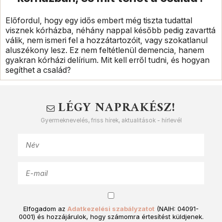
Előfordul, hogy egy idős embert még tiszta tudattal
visznek kórházba, néhány nappal később pedig zavarttá
válik, nem ismeri fel a hozzátartozóit, vagy szokatlanul
aluszékony lesz. Ez nem feltétlenül demencia, hanem
gyakran kórházi delírium. Mit kell erről tudni, és hogyan
segíthet a család?
LÉGY NAPRAKÉSZ!
Gyermeknevelés, friss hírek, aktualitások - hírlevél
Elfogadom az
Adatkezelési szabályzatot
(NAIH: 04091-
0001) és hozzájárulok, hogy számomra értesítést küldjenek.