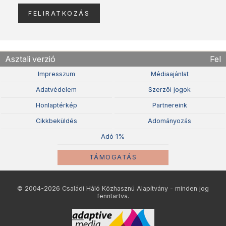
Asztali verzió
Fel
Impresszum
Médiaajánlat
Adatvédelem
Szerzõi jogok
Honlaptérkép
Partnereink
Cikkbeküldés
Adományozás
Adó 1%
TÁMOGATÁS
© 2004-2026 Családi Háló Közhasznú Alapítvány - minden jog
fenntartva.