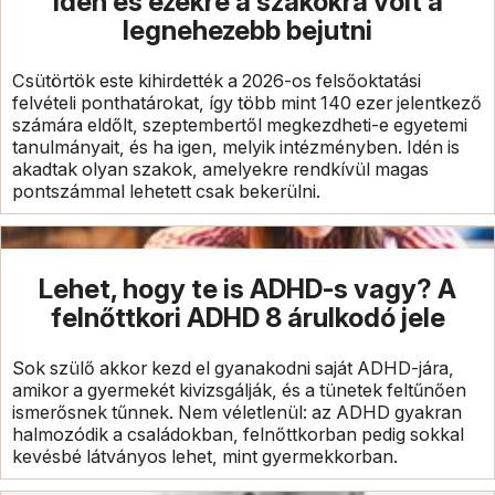
idén és ezekre a szakokra volt a
legnehezebb bejutni
Csütörtök este kihirdették a 2026-os felsőoktatási
felvételi ponthatárokat, így több mint 140 ezer jelentkező
számára eldőlt, szeptembertől megkezdheti-e egyetemi
tanulmányait, és ha igen, melyik intézményben. Idén is
akadtak olyan szakok, amelyekre rendkívül magas
pontszámmal lehetett csak bekerülni.
Lehet, hogy te is ADHD-s vagy? A
felnőttkori ADHD 8 árulkodó jele
Sok szülő akkor kezd el gyanakodni saját ADHD-jára,
amikor a gyermekét kivizsgálják, és a tünetek feltűnően
ismerősnek tűnnek. Nem véletlenül: az ADHD gyakran
halmozódik a családokban, felnőttkorban pedig sokkal
kevésbé látványos lehet, mint gyermekkorban.