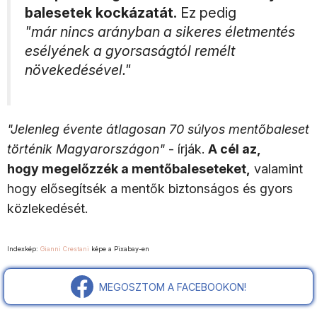
balesetek kockázatát.
Ez pedig
"már nincs arányban a sikeres életmentés
esélyének a gyorsaságtól remélt
növekedésével."
"Jelenleg évente átlagosan 70 súlyos mentőbaleset
történik Magyarországon"
- írják.
A cél az,
hogy megelőzzék a mentőbaleseteket,
valamint
hogy elősegítsék a mentők biztonságos és gyors
közlekedését.
Indexkép:
Gianni Crestani
képe a Pixabay-en
MEGOSZTOM A FACEBOOKON!