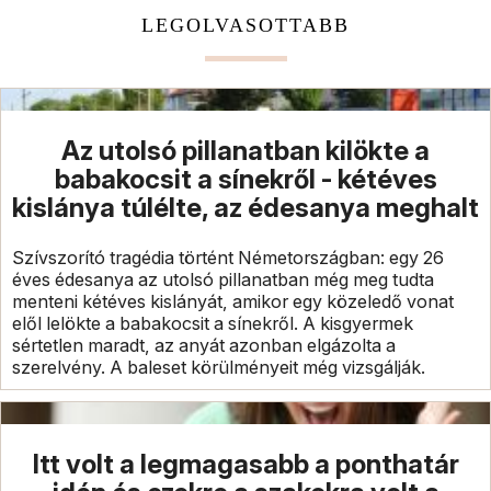
LEGOLVASOTTABB
Az utolsó pillanatban kilökte a
babakocsit a sínekről - kétéves
kislánya túlélte, az édesanya meghalt
Szívszorító tragédia történt Németországban: egy 26
éves édesanya az utolsó pillanatban még meg tudta
menteni kétéves kislányát, amikor egy közeledő vonat
elől lelökte a babakocsit a sínekről. A kisgyermek
sértetlen maradt, az anyát azonban elgázolta a
szerelvény. A baleset körülményeit még vizsgálják.
Itt volt a legmagasabb a ponthatár