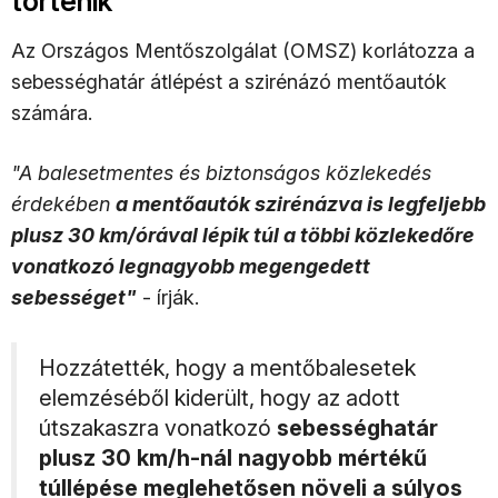
történik
Az Országos Mentőszolgálat (OMSZ) korlátozza a
sebességhatár átlépést a szirénázó mentőautók
számára.
"A balesetmentes és biztonságos közlekedés
érdekében
a mentőautók szirénázva is legfeljebb
plusz 30 km/órával lépik túl a többi közlekedőre
vonatkozó legnagyobb megengedett
sebességet"
- írják.
Hozzátették, hogy a mentőbalesetek
elemzéséből kiderült, hogy az adott
útszakaszra vonatkozó
sebességhatár
plusz 30 km/h-nál nagyobb mértékű
túllépése meglehetősen növeli a súlyos