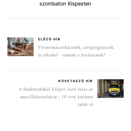
szombaton Kispesten
ELŐZŐ HÍR
Vérnyomáscsökkentők, szívgyógyszerek
és alkohol - vannak-e kockázatok?
KÖVETKEZŐ HÍR
A fürdőszobából kilépve esett össze az
anya Halászteleken - 10 éves kislánya
talált rá