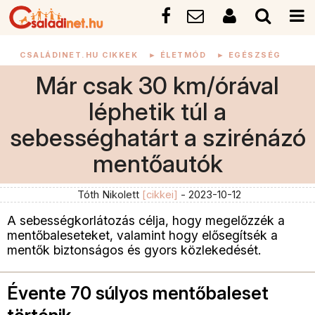
CSALÁDINET.HU CIKKEK
►
ÉLETMÓD
►
EGÉSZSÉG
Már csak 30 km/órával
léphetik túl a
sebességhatárt a szirénázó
mentőautók
Tóth Nikolett
[cikkei]
- 2023-10-12
A sebességkorlátozás célja, hogy megelőzzék a
mentőbaleseteket, valamint hogy elősegítsék a
mentők biztonságos és gyors közlekedését.
Évente 70 súlyos mentőbaleset