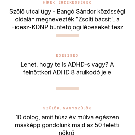
HÍREK, ÉRDEKESSÉGEK
Szőlő utcai ügy - Bangó Sándor közösségi
oldalán megnevezték "Zsolti bácsit", a
Fidesz-KDNP büntetőjogi lépeseket tesz
EGÉSZSÉG
Lehet, hogy te is ADHD-s vagy? A
felnőttkori ADHD 8 árulkodó jele
SZÜLŐK, NAGYSZÜLŐK
10 dolog, amit húsz év múlva egészen
másképp gondolunk majd az 50 feletti
nőkről