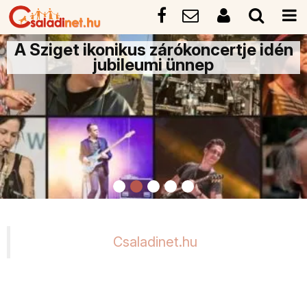
A Sziget ikonikus zárókoncertje idén
jubileumi ünnep
Csaladinet.hu