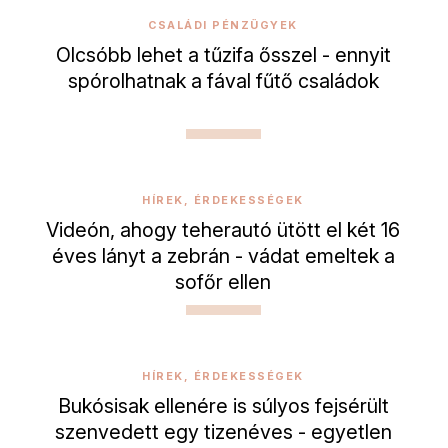
CSALÁDI PÉNZÜGYEK
Olcsóbb lehet a tűzifa ősszel - ennyit
spórolhatnak a fával fűtő családok
HÍREK, ÉRDEKESSÉGEK
Videón, ahogy teherautó ütött el két 16
éves lányt a zebrán - vádat emeltek a
sofőr ellen
HÍREK, ÉRDEKESSÉGEK
Bukósisak ellenére is súlyos fejsérült
szenvedett egy tizenéves - egyetlen