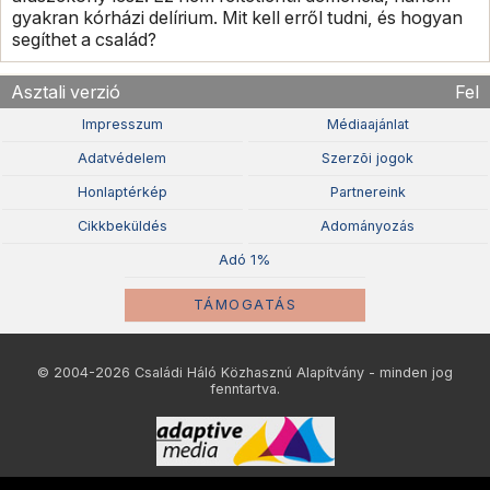
gyakran kórházi delírium. Mit kell erről tudni, és hogyan
segíthet a család?
Asztali verzió
Fel
Impresszum
Médiaajánlat
Adatvédelem
Szerzõi jogok
Honlaptérkép
Partnereink
Cikkbeküldés
Adományozás
Adó 1%
TÁMOGATÁS
© 2004-2026 Családi Háló Közhasznú Alapítvány - minden jog
fenntartva.