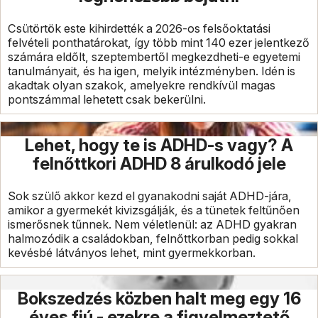
Csütörtök este kihirdették a 2026-os felsőoktatási
felvételi ponthatárokat, így több mint 140 ezer jelentkező
számára eldőlt, szeptembertől megkezdheti-e egyetemi
tanulmányait, és ha igen, melyik intézményben. Idén is
akadtak olyan szakok, amelyekre rendkívül magas
pontszámmal lehetett csak bekerülni.
Lehet, hogy te is ADHD-s vagy? A
felnőttkori ADHD 8 árulkodó jele
Sok szülő akkor kezd el gyanakodni saját ADHD-jára,
amikor a gyermekét kivizsgálják, és a tünetek feltűnően
ismerősnek tűnnek. Nem véletlenül: az ADHD gyakran
halmozódik a családokban, felnőttkorban pedig sokkal
kevésbé látványos lehet, mint gyermekkorban.
Bokszedzés közben halt meg egy 16
éves fiú - ezekre a figyelmeztető