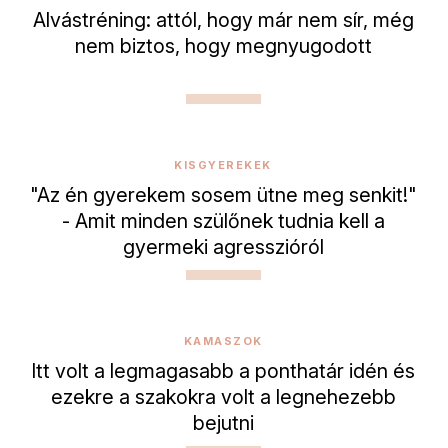
Alvástréning: attól, hogy már nem sír, még
nem biztos, hogy megnyugodott
KISGYEREKEK
"Az én gyerekem sosem ütne meg senkit!"
- Amit minden szülőnek tudnia kell a
gyermeki agresszióról
KAMASZOK
Itt volt a legmagasabb a ponthatár idén és
ezekre a szakokra volt a legnehezebb
bejutni