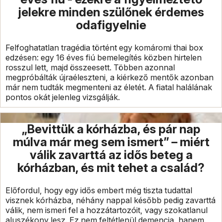
jelekre minden szülőnek érdemes
odafigyelnie
Felfoghatatlan tragédia történt egy komáromi thai box
edzésen: egy 16 éves fiú bemelegítés közben hirtelen
rosszul lett, majd összeesett. Többen azonnal
megpróbálták újraéleszteni, a kiérkező mentők azonban
már nem tudták megmenteni az életét. A fiatal halálának
pontos okát jelenleg vizsgálják.
„Bevittük a kórházba, és pár nap
múlva már meg sem ismert” – miért
válik zavarttá az idős beteg a
kórházban, és mit tehet a család?
Előfordul, hogy egy idős embert még tiszta tudattal
visznek kórházba, néhány nappal később pedig zavarttá
válik, nem ismeri fel a hozzátartozóit, vagy szokatlanul
aluszékony lesz. Ez nem feltétlenül demencia, hanem