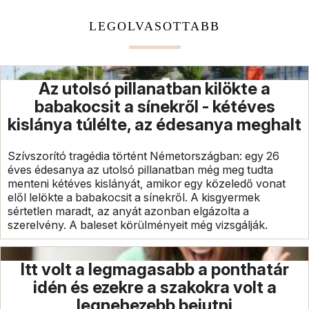
LEGOLVASOTTABB
Az utolsó pillanatban kilökte a
babakocsit a sínekről - kétéves
kislánya túlélte, az édesanya meghalt
Szívszorító tragédia történt Németországban: egy 26
éves édesanya az utolsó pillanatban még meg tudta
menteni kétéves kislányát, amikor egy közeledő vonat
elől lelökte a babakocsit a sínekről. A kisgyermek
sértetlen maradt, az anyát azonban elgázolta a
szerelvény. A baleset körülményeit még vizsgálják.
Itt volt a legmagasabb a ponthatár
idén és ezekre a szakokra volt a
legnehezebb bejutni