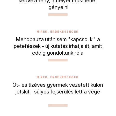
kedvezmény, amelyet most lehet
igényelni
HÍREK, ÉRDEKESSÉGEK
Menopauza után sem "kapcsol ki" a
petefészek - új kutatás írhatja át, amit
eddig gondoltunk róla
HÍREK, ÉRDEKESSÉGEK
Öt- és tízéves gyermek vezetett külön
jetskit - súlyos fejsérülés lett a vége