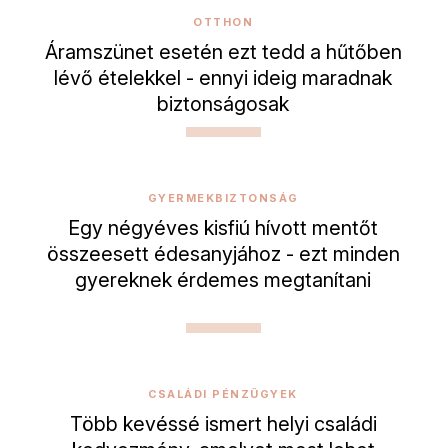
OTTHON
Áramszünet esetén ezt tedd a hűtőben
lévő ételekkel - ennyi ideig maradnak
biztonságosak
GYERMEKBIZTONSÁG
Egy négyéves kisfiú hívott mentőt
összeesett édesanyjához - ezt minden
gyereknek érdemes megtanítani
CSALÁDI PÉNZÜGYEK
Több kevéssé ismert helyi családi