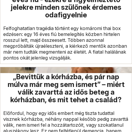
jelekre minden szülőnek érdemes
odafigyelnie
Felfoghatatlan tragédia történt egy komáromi thai box
edzésen: egy 16 éves fiú bemelegítés közben hirtelen
rosszul lett, majd összeesett. Többen azonnal
megpróbálták újraéleszteni, a kiérkező mentők azonban
már nem tudták megmenteni az életét. A fiatal halálának
pontos okát jelenleg vizsgálják.
„Bevittük a kórházba, és pár nap
múlva már meg sem ismert” – miért
válik zavarttá az idős beteg a
kórházban, és mit tehet a család?
Előfordul, hogy egy idős embert még tiszta tudattal
visznek kórházba, néhány nappal később pedig zavarttá
válik, nem ismeri fel a hozzátartozóit, vagy szokatlanul
aluszékony lesz. Ez nem feltétlenül demencia, hanem