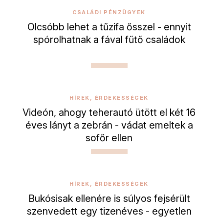
CSALÁDI PÉNZÜGYEK
Olcsóbb lehet a tűzifa ősszel - ennyit
spórolhatnak a fával fűtő családok
HÍREK, ÉRDEKESSÉGEK
Videón, ahogy teherautó ütött el két 16
éves lányt a zebrán - vádat emeltek a
sofőr ellen
HÍREK, ÉRDEKESSÉGEK
Bukósisak ellenére is súlyos fejsérült
szenvedett egy tizenéves - egyetlen