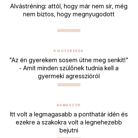
Alvástréning: attól, hogy már nem sír, még
nem biztos, hogy megnyugodott
KISGYEREKEK
"Az én gyerekem sosem ütne meg senkit!"
- Amit minden szülőnek tudnia kell a
gyermeki agresszióról
KAMASZOK
Itt volt a legmagasabb a ponthatár idén és
ezekre a szakokra volt a legnehezebb
bejutni