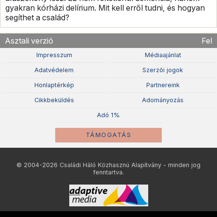
gyakran kórházi delírium. Mit kell erről tudni, és hogyan
segíthet a család?
Asztali verzió
Fel
Impresszum
Médiaajánlat
Adatvédelem
Szerzõi jogok
Honlaptérkép
Partnereink
Cikkbeküldés
Adományozás
Adó 1%
TÁMOGATÁS
© 2004-2026 Családi Háló Közhasznú Alapítvány - minden jog
fenntartva.