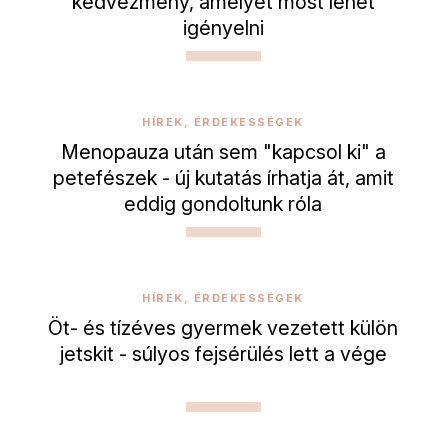
kedvezmény, amelyet most lehet
igényelni
HÍREK, ÉRDEKESSÉGEK
Menopauza után sem "kapcsol ki" a
petefészek - új kutatás írhatja át, amit
eddig gondoltunk róla
HÍREK, ÉRDEKESSÉGEK
Öt- és tízéves gyermek vezetett külön
jetskit - súlyos fejsérülés lett a vége