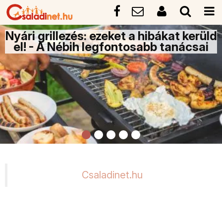
Nyári grillezés: ezeket a hibákat kerüld
el! - A Nébih legfontosabb tanácsai
Csaladinet.hu