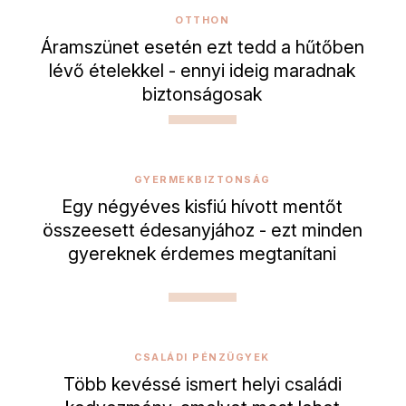
OTTHON
Áramszünet esetén ezt tedd a hűtőben
lévő ételekkel - ennyi ideig maradnak
biztonságosak
GYERMEKBIZTONSÁG
Egy négyéves kisfiú hívott mentőt
összeesett édesanyjához - ezt minden
gyereknek érdemes megtanítani
CSALÁDI PÉNZÜGYEK
Több kevéssé ismert helyi családi