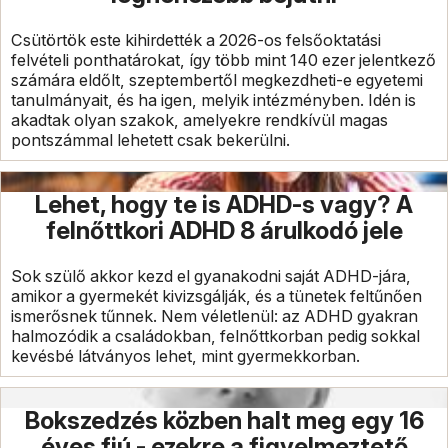
Csütörtök este kihirdették a 2026-os felsőoktatási
felvételi ponthatárokat, így több mint 140 ezer jelentkező
számára eldőlt, szeptembertől megkezdheti-e egyetemi
tanulmányait, és ha igen, melyik intézményben. Idén is
akadtak olyan szakok, amelyekre rendkívül magas
pontszámmal lehetett csak bekerülni.
Lehet, hogy te is ADHD-s vagy? A
felnőttkori ADHD 8 árulkodó jele
Sok szülő akkor kezd el gyanakodni saját ADHD-jára,
amikor a gyermekét kivizsgálják, és a tünetek feltűnően
ismerősnek tűnnek. Nem véletlenül: az ADHD gyakran
halmozódik a családokban, felnőttkorban pedig sokkal
kevésbé látványos lehet, mint gyermekkorban.
Bokszedzés közben halt meg egy 16
éves fiú - ezekre a figyelmeztető