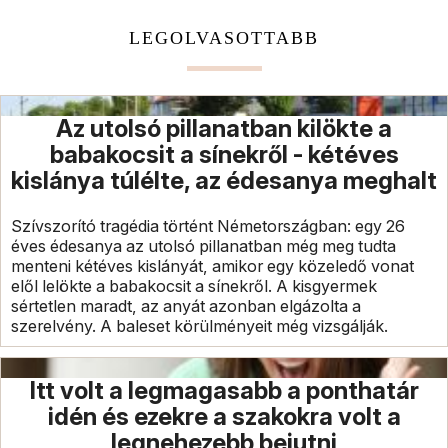
LEGOLVASOTTABB
Az utolsó pillanatban kilökte a
babakocsit a sínekről - kétéves
kislánya túlélte, az édesanya meghalt
Szívszorító tragédia történt Németországban: egy 26
éves édesanya az utolsó pillanatban még meg tudta
menteni kétéves kislányát, amikor egy közeledő vonat
elől lelökte a babakocsit a sínekről. A kisgyermek
sértetlen maradt, az anyát azonban elgázolta a
szerelvény. A baleset körülményeit még vizsgálják.
Itt volt a legmagasabb a ponthatár
idén és ezekre a szakokra volt a
legnehezebb bejutni