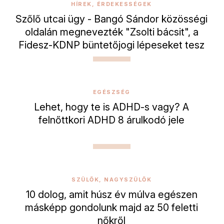
HÍREK, ÉRDEKESSÉGEK
Szőlő utcai ügy - Bangó Sándor közösségi
oldalán megnevezték "Zsolti bácsit", a
Fidesz-KDNP büntetőjogi lépeseket tesz
EGÉSZSÉG
Lehet, hogy te is ADHD-s vagy? A
felnőttkori ADHD 8 árulkodó jele
SZÜLŐK, NAGYSZÜLŐK
10 dolog, amit húsz év múlva egészen
másképp gondolunk majd az 50 feletti
nőkről