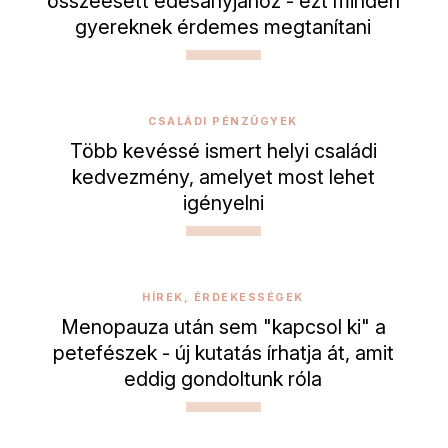
összeesett édesanyjához - ezt minden
gyereknek érdemes megtanítani
CSALÁDI PÉNZÜGYEK
Több kevéssé ismert helyi családi
kedvezmény, amelyet most lehet
igényelni
HÍREK, ÉRDEKESSÉGEK
Menopauza után sem "kapcsol ki" a
petefészek - új kutatás írhatja át, amit
eddig gondoltunk róla