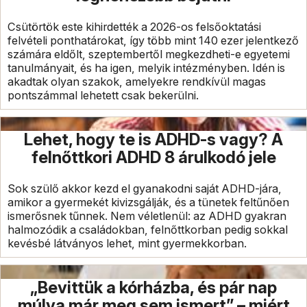
Csütörtök este kihirdették a 2026-os felsőoktatási
felvételi ponthatárokat, így több mint 140 ezer jelentkező
számára eldőlt, szeptembertől megkezdheti-e egyetemi
tanulmányait, és ha igen, melyik intézményben. Idén is
akadtak olyan szakok, amelyekre rendkívül magas
pontszámmal lehetett csak bekerülni.
Lehet, hogy te is ADHD-s vagy? A
felnőttkori ADHD 8 árulkodó jele
Sok szülő akkor kezd el gyanakodni saját ADHD-jára,
amikor a gyermekét kivizsgálják, és a tünetek feltűnően
ismerősnek tűnnek. Nem véletlenül: az ADHD gyakran
halmozódik a családokban, felnőttkorban pedig sokkal
kevésbé látványos lehet, mint gyermekkorban.
„Bevittük a kórházba, és pár nap
múlva már meg sem ismert” – miért