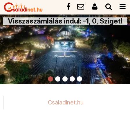
Visszaszámlálás indul: -1, 0, Sziget!
Csaladinet.hu