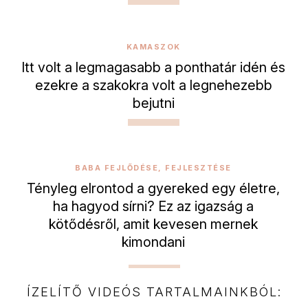
KAMASZOK
Itt volt a legmagasabb a ponthatár idén és
ezekre a szakokra volt a legnehezebb
bejutni
BABA FEJLŐDÉSE, FEJLESZTÉSE
Tényleg elrontod a gyereked egy életre,
ha hagyod sírni? Ez az igazság a
kötődésről, amit kevesen mernek
kimondani
ÍZELÍTŐ VIDEÓS TARTALMAINKBÓL: