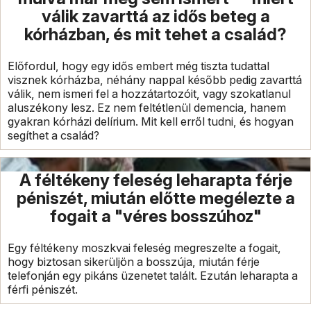
válik zavarttá az idős beteg a
kórházban, és mit tehet a család?
Előfordul, hogy egy idős embert még tiszta tudattal
visznek kórházba, néhány nappal később pedig zavarttá
válik, nem ismeri fel a hozzátartozóit, vagy szokatlanul
aluszékony lesz. Ez nem feltétlenül demencia, hanem
gyakran kórházi delírium. Mit kell erről tudni, és hogyan
segíthet a család?
A féltékeny feleség leharapta férje
péniszét, miután előtte megélezte a
fogait a "véres bosszúhoz"
Egy féltékeny moszkvai feleség megreszelte a fogait,
hogy biztosan sikerüljön a bosszúja, miután férje
telefonján egy pikáns üzenetet talált. Ezután leharapta a
férfi péniszét.