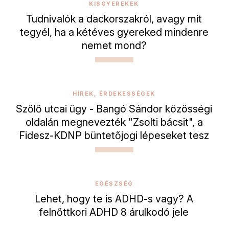
KISGYEREKEK
Tudnivalók a dackorszakról, avagy mit
tegyél, ha a kétéves gyereked mindenre
nemet mond?
HÍREK, ÉRDEKESSÉGEK
Szőlő utcai ügy - Bangó Sándor közösségi
oldalán megnevezték "Zsolti bácsit", a
Fidesz-KDNP büntetőjogi lépeseket tesz
EGÉSZSÉG
Lehet, hogy te is ADHD-s vagy? A
felnőttkori ADHD 8 árulkodó jele