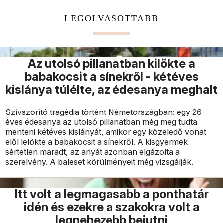
LEGOLVASOTTABB
Az utolsó pillanatban kilökte a
babakocsit a sínekről - kétéves
kislánya túlélte, az édesanya meghalt
Szívszorító tragédia történt Németországban: egy 26
éves édesanya az utolsó pillanatban még meg tudta
menteni kétéves kislányát, amikor egy közeledő vonat
elől lelökte a babakocsit a sínekről. A kisgyermek
sértetlen maradt, az anyát azonban elgázolta a
szerelvény. A baleset körülményeit még vizsgálják.
Itt volt a legmagasabb a ponthatár
idén és ezekre a szakokra volt a
legnehezebb bejutni