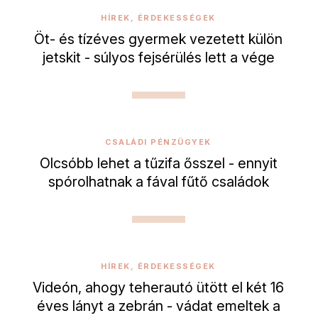
HÍREK, ÉRDEKESSÉGEK
Öt- és tízéves gyermek vezetett külön
jetskit - súlyos fejsérülés lett a vége
CSALÁDI PÉNZÜGYEK
Olcsóbb lehet a tűzifa ősszel - ennyit
spórolhatnak a fával fűtő családok
HÍREK, ÉRDEKESSÉGEK
Videón, ahogy teherautó ütött el két 16
éves lányt a zebrán - vádat emeltek a