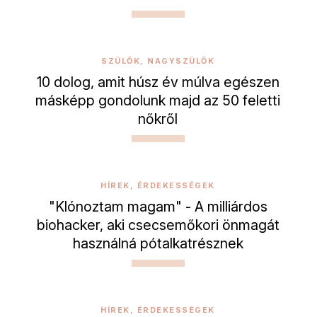
SZÜLŐK, NAGYSZÜLŐK
10 dolog, amit húsz év múlva egészen
másképp gondolunk majd az 50 feletti
nőkről
HÍREK, ÉRDEKESSÉGEK
"Klónoztam magam" - A milliárdos
biohacker, aki csecsemőkori önmagát
használná pótalkatrésznek
HÍREK, ÉRDEKESSÉGEK