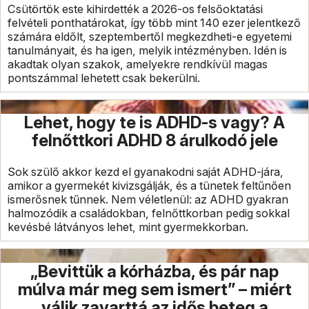
Csütörtök este kihirdették a 2026-os felsőoktatási
felvételi ponthatárokat, így több mint 140 ezer jelentkező
számára eldőlt, szeptembertől megkezdheti-e egyetemi
tanulmányait, és ha igen, melyik intézményben. Idén is
akadtak olyan szakok, amelyekre rendkívül magas
pontszámmal lehetett csak bekerülni.
Lehet, hogy te is ADHD-s vagy? A
felnőttkori ADHD 8 árulkodó jele
Sok szülő akkor kezd el gyanakodni saját ADHD-jára,
amikor a gyermekét kivizsgálják, és a tünetek feltűnően
ismerősnek tűnnek. Nem véletlenül: az ADHD gyakran
halmozódik a családokban, felnőttkorban pedig sokkal
kevésbé látványos lehet, mint gyermekkorban.
„Bevittük a kórházba, és pár nap
múlva már meg sem ismert” – miért
válik zavarttá az idős beteg a