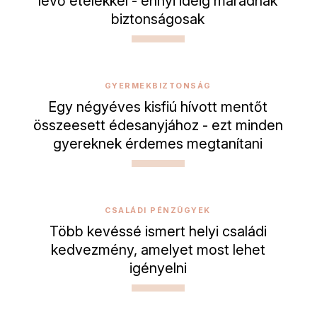
lévő ételekkel - ennyi ideig maradnak
biztonságosak
GYERMEKBIZTONSÁG
Egy négyéves kisfiú hívott mentőt
összeesett édesanyjához - ezt minden
gyereknek érdemes megtanítani
CSALÁDI PÉNZÜGYEK
Több kevéssé ismert helyi családi
kedvezmény, amelyet most lehet
igényelni