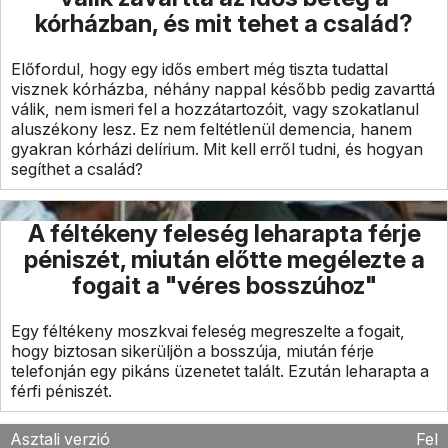
kórházban, és mit tehet a család?
Előfordul, hogy egy idős embert még tiszta tudattal
visznek kórházba, néhány nappal később pedig zavarttá
válik, nem ismeri fel a hozzátartozóit, vagy szokatlanul
aluszékony lesz. Ez nem feltétlenül demencia, hanem
gyakran kórházi delírium. Mit kell erről tudni, és hogyan
segíthet a család?
A féltékeny feleség leharapta férje
péniszét, miután előtte megélezte a
fogait a "véres bosszúhoz"
Egy féltékeny moszkvai feleség megreszelte a fogait,
hogy biztosan sikerüljön a bosszúja, miután férje
telefonján egy pikáns üzenetet talált. Ezután leharapta a
férfi péniszét.
Asztali verzió
Fel