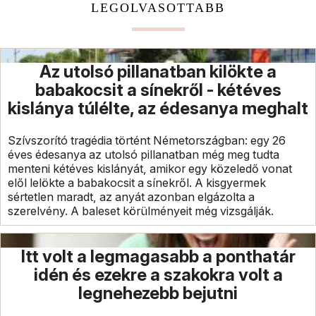
LEGOLVASOTTABB
Az utolsó pillanatban kilökte a
babakocsit a sínekről - kétéves
kislánya túlélte, az édesanya meghalt
Szívszorító tragédia történt Németországban: egy 26
éves édesanya az utolsó pillanatban még meg tudta
menteni kétéves kislányát, amikor egy közeledő vonat
elől lelökte a babakocsit a sínekről. A kisgyermek
sértetlen maradt, az anyát azonban elgázolta a
szerelvény. A baleset körülményeit még vizsgálják.
Itt volt a legmagasabb a ponthatár
idén és ezekre a szakokra volt a
legnehezebb bejutni