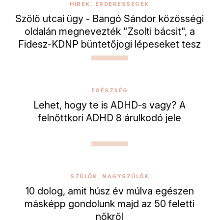
HÍREK, ÉRDEKESSÉGEK
Szőlő utcai ügy - Bangó Sándor közösségi
oldalán megnevezték "Zsolti bácsit", a
Fidesz-KDNP büntetőjogi lépeseket tesz
EGÉSZSÉG
Lehet, hogy te is ADHD-s vagy? A
felnőttkori ADHD 8 árulkodó jele
SZÜLŐK, NAGYSZÜLŐK
10 dolog, amit húsz év múlva egészen
másképp gondolunk majd az 50 feletti
nőkről