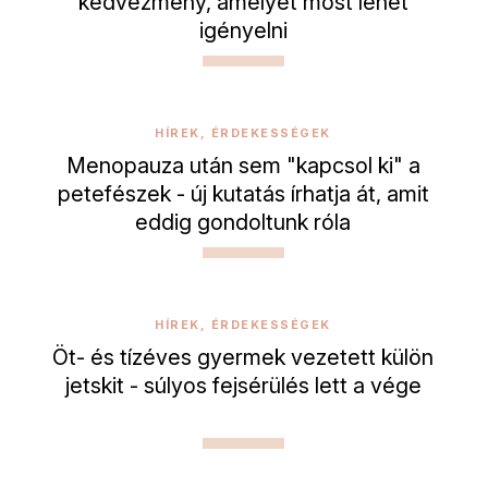
kedvezmény, amelyet most lehet
igényelni
HÍREK, ÉRDEKESSÉGEK
Menopauza után sem "kapcsol ki" a
petefészek - új kutatás írhatja át, amit
eddig gondoltunk róla
HÍREK, ÉRDEKESSÉGEK
Öt- és tízéves gyermek vezetett külön
jetskit - súlyos fejsérülés lett a vége