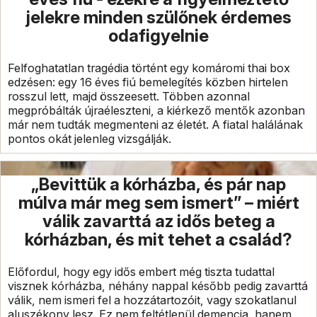
jelekre minden szülőnek érdemes
odafigyelnie
Felfoghatatlan tragédia történt egy komáromi thai box
edzésen: egy 16 éves fiú bemelegítés közben hirtelen
rosszul lett, majd összeesett. Többen azonnal
megpróbálták újraéleszteni, a kiérkező mentők azonban
már nem tudták megmenteni az életét. A fiatal halálának
pontos okát jelenleg vizsgálják.
„Bevittük a kórházba, és pár nap
múlva már meg sem ismert” – miért
válik zavarttá az idős beteg a
kórházban, és mit tehet a család?
Előfordul, hogy egy idős embert még tiszta tudattal
visznek kórházba, néhány nappal később pedig zavarttá
válik, nem ismeri fel a hozzátartozóit, vagy szokatlanul
aluszékony lesz. Ez nem feltétlenül demencia, hanem