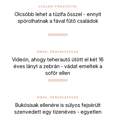
CSALÁDI PÉNZÜGYEK
Olcsóbb lehet a tűzifa ősszel - ennyit
spórolhatnak a fával fűtő családok
HÍREK, ÉRDEKESSÉGEK
Videón, ahogy teherautó ütött el két 16
éves lányt a zebrán - vádat emeltek a
sofőr ellen
HÍREK, ÉRDEKESSÉGEK
Bukósisak ellenére is súlyos fejsérült
szenvedett egy tizenéves - egyetlen