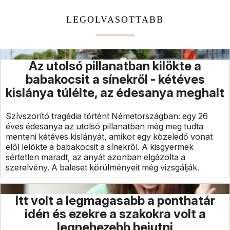
LEGOLVASOTTABB
Az utolsó pillanatban kilökte a
babakocsit a sínekről - kétéves
kislánya túlélte, az édesanya meghalt
Szívszorító tragédia történt Németországban: egy 26
éves édesanya az utolsó pillanatban még meg tudta
menteni kétéves kislányát, amikor egy közeledő vonat
elől lelökte a babakocsit a sínekről. A kisgyermek
sértetlen maradt, az anyát azonban elgázolta a
szerelvény. A baleset körülményeit még vizsgálják.
Itt volt a legmagasabb a ponthatár
idén és ezekre a szakokra volt a
legnehezebb bejutni