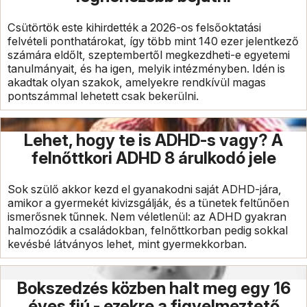
Csütörtök este kihirdették a 2026-os felsőoktatási
felvételi ponthatárokat, így több mint 140 ezer jelentkező
számára eldőlt, szeptembertől megkezdheti-e egyetemi
tanulmányait, és ha igen, melyik intézményben. Idén is
akadtak olyan szakok, amelyekre rendkívül magas
pontszámmal lehetett csak bekerülni.
Lehet, hogy te is ADHD-s vagy? A
felnőttkori ADHD 8 árulkodó jele
Sok szülő akkor kezd el gyanakodni saját ADHD-jára,
amikor a gyermekét kivizsgálják, és a tünetek feltűnően
ismerősnek tűnnek. Nem véletlenül: az ADHD gyakran
halmozódik a családokban, felnőttkorban pedig sokkal
kevésbé látványos lehet, mint gyermekkorban.
Bokszedzés közben halt meg egy 16
éves fiú - ezekre a figyelmeztető