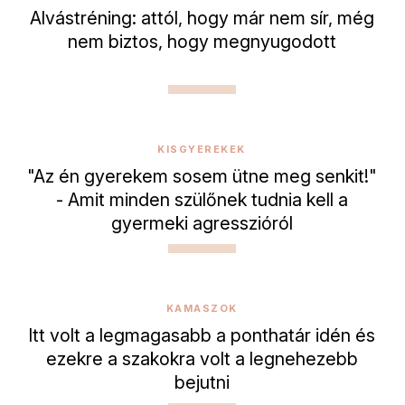
Alvástréning: attól, hogy már nem sír, még
nem biztos, hogy megnyugodott
KISGYEREKEK
"Az én gyerekem sosem ütne meg senkit!"
- Amit minden szülőnek tudnia kell a
gyermeki agresszióról
KAMASZOK
Itt volt a legmagasabb a ponthatár idén és
ezekre a szakokra volt a legnehezebb
bejutni