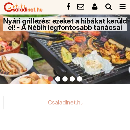
Nyári grillezés: ezeket a hibákat kerüld
el! - A Nébih legfontosabb tanácsai
Csaladinet.hu