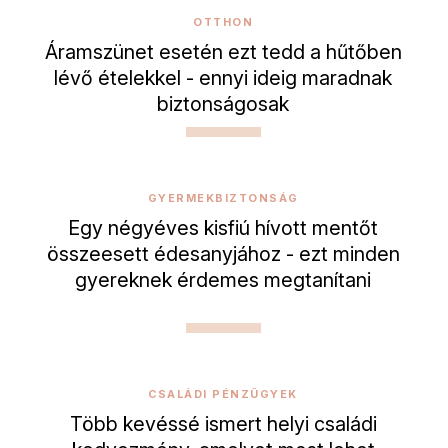
OTTHON
Áramszünet esetén ezt tedd a hűtőben
lévő ételekkel - ennyi ideig maradnak
biztonságosak
GYERMEKBIZTONSÁG
Egy négyéves kisfiú hívott mentőt
összeesett édesanyjához - ezt minden
gyereknek érdemes megtanítani
CSALÁDI PÉNZÜGYEK
Több kevéssé ismert helyi családi