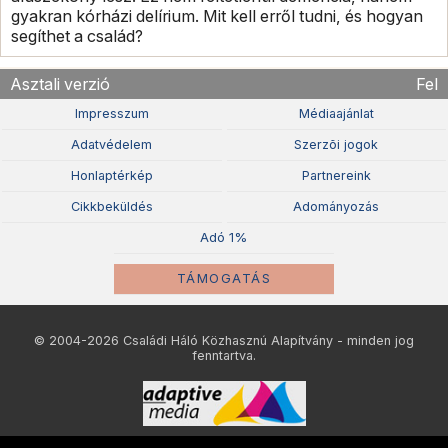
gyakran kórházi delírium. Mit kell erről tudni, és hogyan
segíthet a család?
Asztali verzió
Fel
Impresszum
Médiaajánlat
Adatvédelem
Szerzõi jogok
Honlaptérkép
Partnereink
Cikkbeküldés
Adományozás
Adó 1%
TÁMOGATÁS
© 2004-2026 Családi Háló Közhasznú Alapítvány - minden jog
fenntartva.