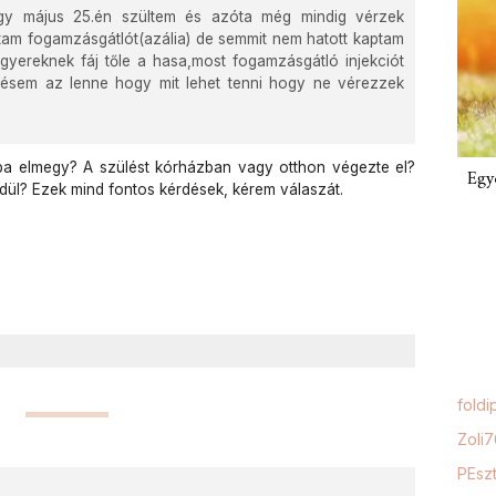
gy május 25.én szültem és azóta még mindig vérzek
am fogamzásgátlót(azália) de semmit nem hatott kaptam
 gyereknek fáj tőle a hasa,most fogamzásgátló injekciót
désem az lenne hogy mit lehet tenni hogy ne vérezzek
a elmegy? A szülést kórházban vagy otthon végezte el?
Egy
ül? Ezek mind fontos kérdések, kérem válaszát.
foldi
Zoli
PEszt