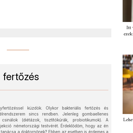
Itt
ezek
 fertőzés
ertőzéssel küzdök. Olykor bakteriális fertőzés és
élrendszerem sincs rendben. Jelenleg gombaellenes
Lehe
csinálok (diétázok, tisztítókúrák, probiotikumok). A
jekció németországi testvérét. Érdeklődőm, hogy az én
 tanácsa a doktornőnek? Ebben az esetben is érdemes a