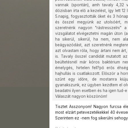
vannak (spontán), amh tavaly 4,32 vo
dózisban írta elő a kezelést, így lett 12
5.napig, fogyasztották őket és 3 hónap
és ősszel megyünk az utolsóért, ma
szeretnénk nagyon "rástresszelni" a
vizsgálatot elvégeztetni magán úton (
ha sikerül, sikerül, ha nem, nem ala
beágyazódást, azt szeretnénk megtenni
azt olvastam róla, hogy ártani nem árt,
is. Tavaly ősszel candidát mutatott a
beültetésnél már kóros baktérium ne
émelygés, hirtelen fell?pő erős éhsé
hajhullás is csatlakozott. Először a 
szűnt egy időre, de mostanra kiújul
gyanakszunk, ez ügyben kezdtem el olva
beadatni ilyen esetben és ha igen tud-e
Válaszát nagyon köszönöm!
Tisztet Asszonyom! Nagyon furcsa élet
most elzárt petevezetékekkel 40 évesen
Szerintem ez -nem fog sikerülni sehogy