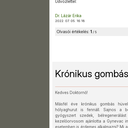
Üdvözlettel:
Dr. Lázár Erika
2022. 07. 05. 16:18
Olvasói értékelés:
1
/ 5
Krónikus gombás
Kedves Doktornő!
Másfél éve krónikus gombás hüvelyf
hólyaghurut is fennáll. Sajnos a b
gyógyszert szedek, bélregenerálást 
kezelőorvosom ajánlotta a Gynevac in
esetemben is érdemes alkalmazni? Mi a