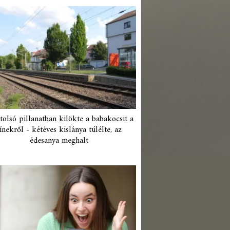
tolsó pillanatban kilökte a babakocsit a
ínekről - kétéves kislánya túlélte, az
édesanya meghalt