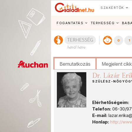
SZAKÉRTŐK
FOGANTATÁS
TERHESSÉG
BAB
0
1
Bemutatkozás
Megjelent cik
Dr. Lázár Eri
SZÜLÉSZ-NŐGYÓGY
Elérhetőségeim:
Telefon:
06-30/97
E-mail:
lazar.erik
Honlap:
http://ww