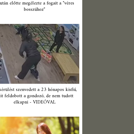
után előtte megélezte a fogait a "véres
bosszúhoz"
érülést szenvedett a 23 hónapos kisfiú,
it feldobott a gondozó, de nem tudott
elkapni - VIDEÓVAL