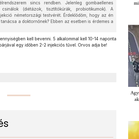
mi
élrendszerem sincs rendben. Jelenleg gombaellenes
csinálok (diétázok, tisztítókúrák, probiotikumok). A
jekció németországi testvérét. Érdeklődőm, hogy az én
 tanácsa a doktornőnek? Ebben az esetben is érdemes a
nyiségben kell bevenni. 5 alkalommal kell 10-14 naponta
rjával egy időben 2-2 injekciós tűvel. Orvos adja be!
Agys
ak
és