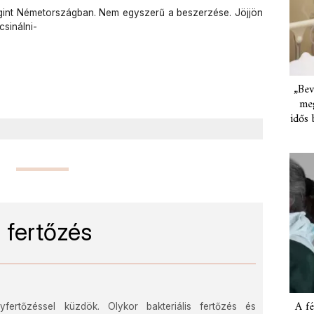
gint Németországban. Nem egyszerű a beszerzése. Jöjjön
csinálni-
„Bev
meg
idős 
 fertőzés
A fé
ertőzéssel küzdök. Olykor bakteriális fertőzés és