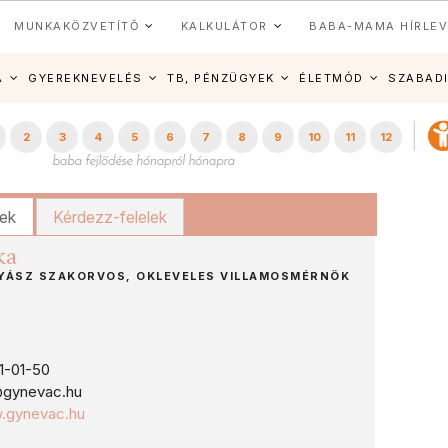
MUNKAKÖZVETÍTŐ
KALKULÁTOR
BABA-MAMA HÍRLEV
A
GYEREKNEVELÉS
TB, PÉNZÜGYEK
ÉLETMÓD
SZABAD
2
3
4
5
6
7
8
9
10
11
12
kek
Kérdezz-felelek
ka
ÁSZ SZAKORVOS, OKLEVELES VILLAMOSMÉRNÖK
1-01-50
a@gynevac.hu
w.gynevac.hu