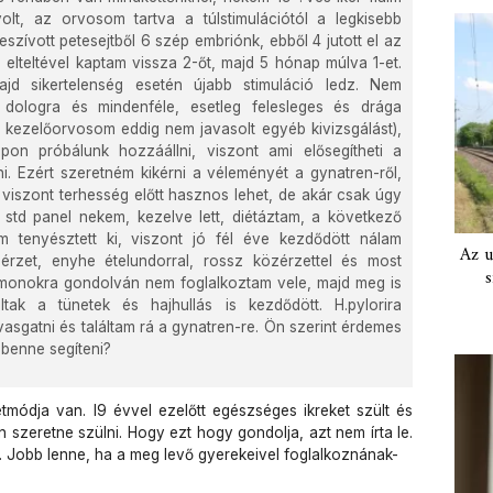
lt, az orvosom tartva a túlstimulációtól a legkisebb
 leszívott petesejtből 6 szép embriónk, ebből 4 jutott el az
 elteltével kaptam vissza 2-őt, majd 5 hónap múlva 1-et.
jd sikertelenség esetén újabb stimuláció ledz. Nem
 dologra és mindenféle, esetleg felesleges és drága
a kezelőorvosom eddig nem javasolt egyéb kivizsgálást),
pon próbálunk hozzáállni, viszont ami elősegítheti a
. Ezért szeretném kikérni a véleményét a gynatren-ről,
 viszont terhesség előtt hasznos lehet, de akár csak úgy
z std panel nekem, kezelve lett, diétáztam, a következő
m tenyésztett ki, viszont jó fél éve kezdődött nálam
Az u
gérzet, enyhe ételundorral, rossz közérzettel és most
s
hormonokra gondolván nem foglalkoztam vele, majd meg is
tak a tünetek és hajhullás is kezdődött. H.pylorira
sgatni és találtam rá a gynatren-re. Ön szerint érdemes
 benne segíteni?
módja van. I9 évvel ezelőtt egészséges ikreket szült és
 szeretne szülni. Hogy ezt hogy gondolja, azt nem írta le.
. Jobb lenne, ha a meg levő gyerekeivel foglalkoznának-