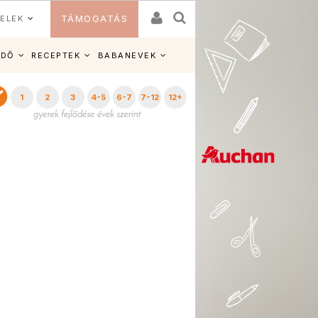
ELEK
TÁMOGATÁS
IDŐ
RECEPTEK
BABANEVEK
1
2
3
4-5
6-7
7-12
12+