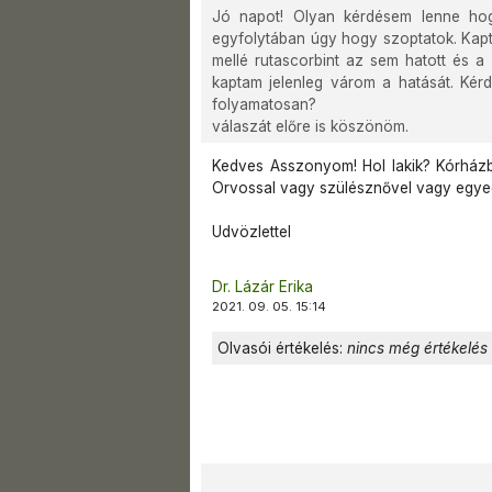
Jó napot! Olyan kérdésem lenne ho
egyfolytában úgy hogy szoptatok. Kapt
mellé rutascorbint az sem hatott és a
kaptam jelenleg várom a hatását. Kér
folyamatosan?
válaszát előre is köszönöm.
Kedves Asszonyom! Hol lakik? Kórházb
Orvossal vagy szülésznővel vagy egyed
Udvözlettel
Dr. Lázár Erika
2021. 09. 05. 15:14
Olvasói értékelés:
nincs még értékelés