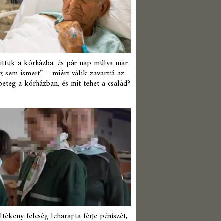
ittük a kórházba, és pár nap múlva már
 sem ismert” – miért válik zavarttá az
beteg a kórházban, és mit tehet a család?
ltékeny feleség leharapta férje péniszét,