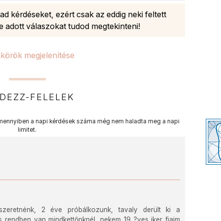
d kérdéseket, ezért csak az eddig neki feltett
e adott válaszokat tudod megtekinteni!
körök megjelenítése
DEZZ-FELELEK
ennyiben a napi kérdések száma még nem haladta meg a napi
limitet.
eretnénk, 2 éve próbálkozunk, tavaly derült ki a
 rendben van mindkettőnknél, nekem 19 ?ves iker fiaim