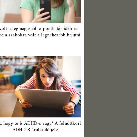
 volt a legmagasabb a ponthatár idén és
re a szakokra volt a legnehezebb bejutni
t, hogy te is ADHD-s vagy? A felnőttkori
ADHD 8 árulkodó jele