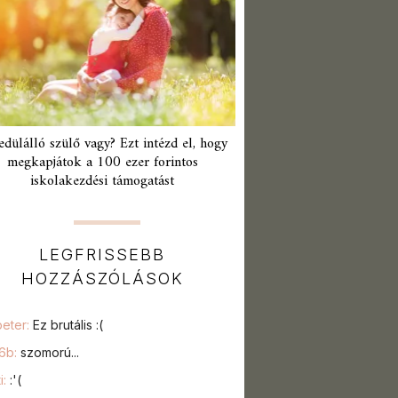
edülálló szülő vagy? Ezt intézd el, hogy
megkapjátok a 100 ezer forintos
iskolakezdési támogatást
LEGFRISSEBB
HOZZÁSZÓLÁSOK
peter:
Ez brutális :(
76b:
szomorú...
i:
:'(