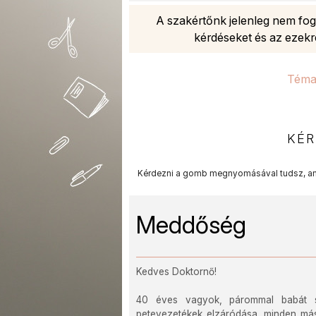
A szakértőnk jelenleg nem foga
kérdéseket és az ezekr
Téma
KÉR
Kérdezni a gomb megnyomásával tudsz, am
Meddőség
Kedves Doktornő!
40 éves vagyok, párommal babát sz
petevezetékek elzáródása, minden más