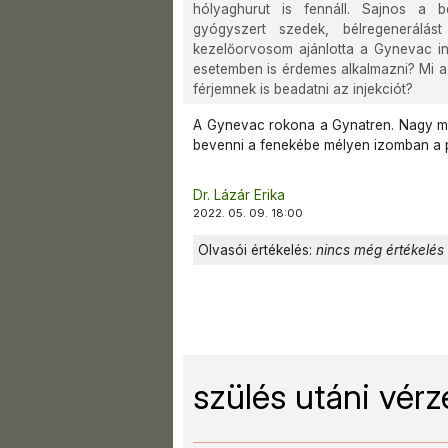
hólyaghurut is fennáll. Sajnos a b
gyógyszert szedek, bélregenerálást 
kezelőorvosom ajánlotta a Gynevac in
esetemben is érdemes alkalmazni? Mi a
férjemnek is beadatni az injekciót?
A Gynevac rokona a Gynatren. Nagy men
bevenni a fenekébe mélyen izomban a pá
Dr. Lázár Erika
2022. 05. 09. 18:00
Olvasói értékelés:
nincs még értékelés
szülés utáni vérz