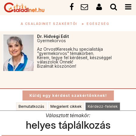
A CSALÁDINET SZAKÉRTŐI
►
EGÉSZSÉG
Dr. Hidvégi Edit
Gyermekorvos
Az OrvostKeresek.hu specialistája
"gyermekorvos" témakörben.
Kérem, tegye fel kérdéseit, készséggel
válaszolok Önnek!
Bizalmát köszönöm!
Bemutatkozás
Megjelent cikkek
Kérdezz-felelek
Választott témakör:
helyes táplálkozás