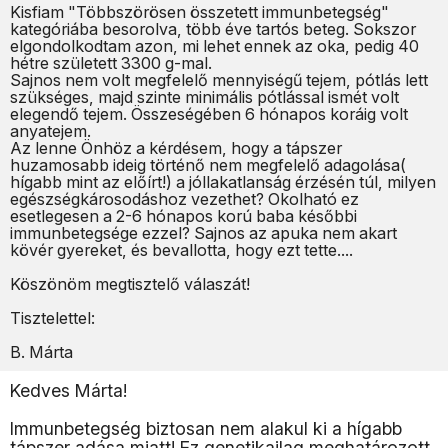
Kisfiam "Többszörösen összetett immunbetegség"
kategóriába besorolva, több éve tartós beteg. Sokszor
elgondolkodtam azon, mi lehet ennek az oka, pedig 40
hétre született 3300 g-mal.
Sajnos nem volt megfelelő mennyiségű tejem, pótlás lett
szükséges, majd szinte minimális pótlással ismét volt
elegendő tejem. Összeségében 6 hónapos koráig volt
anyatejem.
Az lenne Önhöz a kérdésem, hogy a tápszer
huzamosabb ideig történő nem megfelelő adagolása(
hígabb mint az előírt!) a jóllakatlanság érzésén túl, milyen
egészségkárosodáshoz vezethet? Okolható ez
esetlegesen a 2-6 hónapos korú baba későbbi
immunbetegsége ezzel? Sajnos az apuka nem akart
kövér gyereket, és bevallotta, hogy ezt tette....
Köszönöm megtisztelő válaszát!
Tisztelettel:
B. Márta
Kedves Márta!
Immunbetegség biztosan nem alakul ki a hígabb
tápszer adása miatt! Ez genetikailag meghatározott,