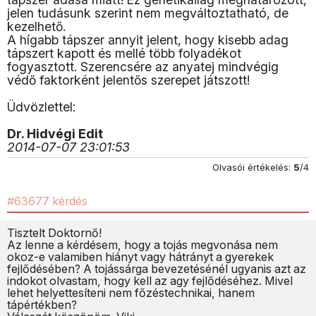
jelen tudásunk szerint nem megváltoztatható, de
kezelhető.
A hígabb tápszer annyit jelent, hogy kisebb adag
tápszert kapott és mellé több folyadékot
fogyasztott. Szerencsére az anyatej mindvégig
védő faktorként jelentős szerepet játszott!
Üdvözlettel:
Dr. Hidvégi Edit
2014-07-07 23:01:53
Olvasói értékelés:
5
/4
#63677 kérdés
Tisztelt Doktornő!
Az lenne a kérdésem, hogy a tojás megvonása nem
okoz-e valamiben hiányt vagy hátrányt a gyerekek
fejlődésében? A tojássárga bevezetésénél ugyanis azt az
indokot olvastam, hogy kell az agy fejlődéséhez. Mivel
lehet helyettesíteni nem főzéstechnikai, hanem
tápértékben?