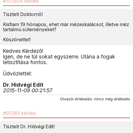
#103504 kérdés
Tisztelt Doktornő!
Kisfiam 19 hónapos, ehet már mézeskalácsot, illetve méz
tartalmú süteményeket?
Köszönettel!
Kedves Kérdező!
Igen, de ne túl sokat egyszerre. Utána a fogak
letisztítása fontos.
Üdvözlettel:
Dr. Hidvégi Edit
2015-11-09 00:21:57
Olvasói értékelés:
nincs még értékelés
#91383 kérdés
Tisztelt Dr. Hídvégi Edit!