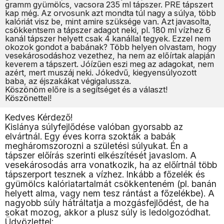
gramm gyümölcs, vacsora 235 ml tápszer. PRE tápszert
kap még. Az orvosunk azt mondta túl nagy a súlya, több
kalóriát visz be, mint amire szüksége van. Azt javasolta,
csökkentsem a tápszer adagot neki, pl. 180 ml vízhez 6
kanál tápszer helyett csak 4 kanállal tegyek. Ezzel nem
okozok gondot a babának? Több helyen olvastam, hogy
vesekárosodáshoz vezethez, ha nem az előírtak alapján
keverem a tápszert. Jóízűen eszi meg az adagokat, nem
azért, mert muszáj neki. Jókedvű, kiegyensúlyozott
baba, az éjszakákat végigalussza.
Köszönöm előre is a segítséget és a választ!
Köszönettel!
Kedves Kérdező!
Kislánya súlyfejlődése valóban gyorsabb az
elvártnál. Egy éves korra szokták a babák
megháromszorozni a születési súlyukat. Én a
tápszer előírás szerinti elkészítését javaslom. A
vesekárosodás arra vonatkozik, ha az előírtnál több
tápszerport tesznek a vízhez. Inkább a főzelék és
gyümölcs kalóriatartalmát csökkenteném (pl. banán
helyett alma, vagy nem tesz rántást a főzelékbe). A
nagyobb súly hátráltatja a mozgásfejlődést, de ha
sokat mozog, akkor a plusz súly is ledolgozódhat.
Üdvözlettel: