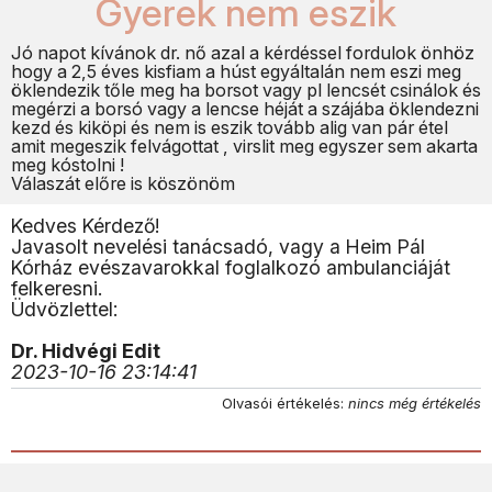
Gyerek nem eszik
Jó napot kívánok dr. nő azal a kérdéssel fordulok önhöz
hogy a 2,5 éves kisfiam a húst egyáltalán nem eszi meg
öklendezik tőle meg ha borsot vagy pl lencsét csinálok és
megérzi a borsó vagy a lencse héját a szájába öklendezni
kezd és kiköpi és nem is eszik tovább alig van pár étel
amit megeszik felvágottat , virslit meg egyszer sem akarta
meg kóstolni !
Válaszát előre is köszönöm
Kedves Kérdező!
Javasolt nevelési tanácsadó, vagy a Heim Pál
Kórház evészavarokkal foglalkozó ambulanciáját
felkeresni.
Üdvözlettel:
Dr. Hidvégi Edit
2023-10-16 23:14:41
Olvasói értékelés:
nincs még értékelés