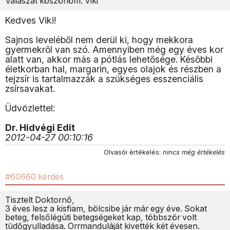
Válaszát köszönöm. Viki
Kedves Viki!
Sajnos leveléből nem derül ki, hogy mekkora
gyermekről van szó. Amennyiben még egy éves kor
alatt van, akkor más a pótlás lehetősége. Későbbi
életkorban hal, margarin, egyes olajok és részben a
tejzsír is tartalmazzák a szükséges esszenciális
zsírsavakat.
Üdvözlettel:
Dr. Hidvégi Edit
2012-04-27 00:10:16
Olvasói értékelés:
nincs még értékelés
#60660 kérdés
Tisztelt Doktornő,
3 éves lesz a kisfiam, bölcsibe jár már egy éve. Sokat
beteg, felsőlégúti betegségeket kap, többször volt
tüdőgyulladása. Orrmanduláját kivették két évesen.