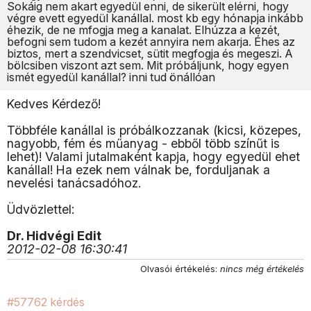
Sokáig nem akart egyedül enni, de sikerült elérni, hogy
végre evett egyedül kanállal. most kb egy hónapja inkább
éhezik, de ne mfogja meg a kanalat. Elhúzza a kezét,
befogni sem tudom a kezét annyira nem akarja. Éhes az
biztos, mert a szendvicset, sütit megfogja és megeszi. A
bölcsiben viszont azt sem. Mit próbáljunk, hogy egyen
ismét egyedül kanállal? inni tud önállóan
Kedves Kérdező!
Többféle kanállal is próbálkozzanak (kicsi, közepes,
nagyobb, fém és műanyag - ebből több színűt is
lehet)! Valami jutalmaként kapja, hogy egyedül ehet
kanállal! Ha ezek nem válnak be, forduljanak a
nevelési tanácsadóhoz.
Üdvözlettel:
Dr. Hidvégi Edit
2012-02-08 16:30:41
Olvasói értékelés:
nincs még értékelés
#57762 kérdés