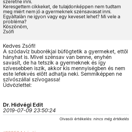
szeretne inni.
Keresgettem cikkeket, de tulajdonképpen nem tudtam
meg miért nem jó a gyermeknek szénsavasat inni.
Egyàltalàn ne igyon vagy egy keveset lehet? Mi vele a
probléma?
Köszönöm,
Zsófi
Kedves Zsófi!
A szódavíz buborékjai büfögtetik a gyermeket, ettől
hányhat is. Mivel szénsav van benne, enyhén
savasít, de ha tetszik a gyermeknek és így
szívesebben iszik, akkor kis mennyiségben és nem
este lefekvés előtt adhatja neki. Semmiképpen ne
szívószállal szívogassa!
Üdvözlettel:
Dr. Hidvégi Edit
2019-07-09 23:50:24
Olvasói értékelés:
nincs még értékelés