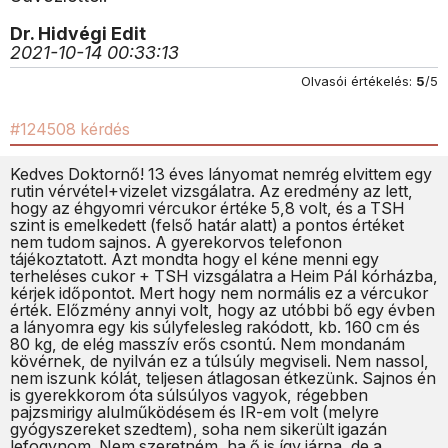
Dr. Hidvégi Edit
2021-10-14 00:33:13
Olvasói értékelés:
5
/5
#124508 kérdés
Kedves Doktornő! 13 éves lányomat nemrég elvittem egy
rutin vérvétel+vizelet vizsgálatra. Az eredmény az lett,
hogy az éhgyomri vércukor értéke 5,8 volt, és a TSH
szint is emelkedett (felső határ alatt) a pontos értéket
nem tudom sajnos. A gyerekorvos telefonon
tájékoztatott. Azt mondta hogy el kéne menni egy
terheléses cukor + TSH vizsgálatra a Heim Pál kórházba,
kérjek időpontot. Mert hogy nem normális ez a vércukor
érték. Előzmény annyi volt, hogy az utóbbi bő egy évben
a lányomra egy kis súlyfelesleg rakódott, kb. 160 cm és
80 kg, de elég masszív erős csontú. Nem mondanám
kövérnek, de nyilván ez a túlsúly megviseli. Nem nassol,
nem iszunk kólát, teljesen átlagosan étkezünk. Sajnos én
is gyerekkorom óta súlsúlyos vagyok, régebben
pajzsmirigy alulműködésem és IR-em volt (melyre
gyógyszereket szedtem), soha nem sikerült igazán
lefogynom. Nem szeretném, ha ő is így járna, de a