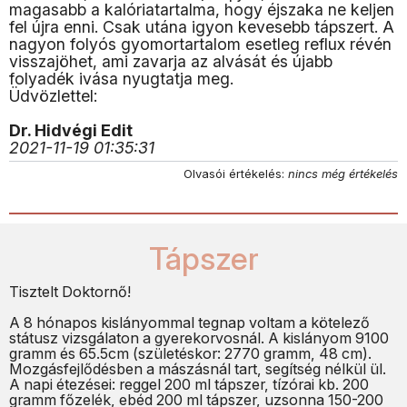
magasabb a kalóriatartalma, hogy éjszaka ne keljen
fel újra enni. Csak utána igyon kevesebb tápszert. A
nagyon folyós gyomortartalom esetleg reflux révén
visszajöhet, ami zavarja az alvását és újabb
folyadék ivása nyugtatja meg.
Üdvözlettel:
Dr. Hidvégi Edit
2021-11-19 01:35:31
Olvasói értékelés:
nincs még értékelés
Tápszer
Tisztelt Doktornő!
A 8 hónapos kislányommal tegnap voltam a kötelező
státusz vizsgálaton a gyerekorvosnál. A kislányom 9100
gramm és 65.5cm (születéskor: 2770 gramm, 48 cm).
Mozgásfejlődésben a mászásnál tart, segítség nélkül ül.
A napi étezései: reggel 200 ml tápszer, tízórai kb. 200
gramm főzelék, ebéd 200 ml tápszer, uzsonna 150-200