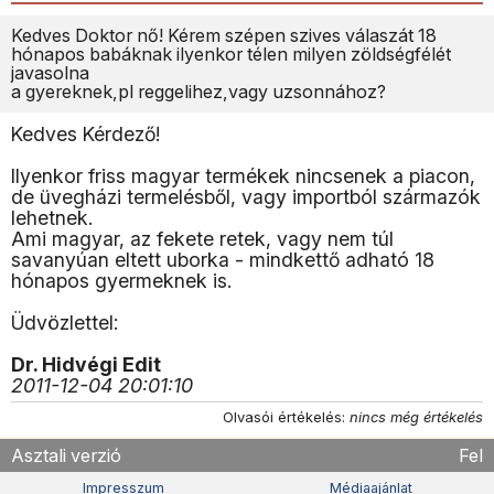
Kedves Doktor nő! Kérem szépen szives válaszát 18
hónapos babáknak ilyenkor télen milyen zöldségfélét
javasolna
a gyereknek,pl reggelihez,vagy uzsonnához?
Kedves Kérdező!
Ilyenkor friss magyar termékek nincsenek a piacon,
de üvegházi termelésből, vagy importból származók
lehetnek.
Ami magyar, az fekete retek, vagy nem túl
savanyúan eltett uborka - mindkettő adható 18
hónapos gyermeknek is.
Üdvözlettel:
Dr. Hidvégi Edit
2011-12-04 20:01:10
Olvasói értékelés:
nincs még értékelés
Asztali verzió
Fel
Impresszum
Médiaajánlat