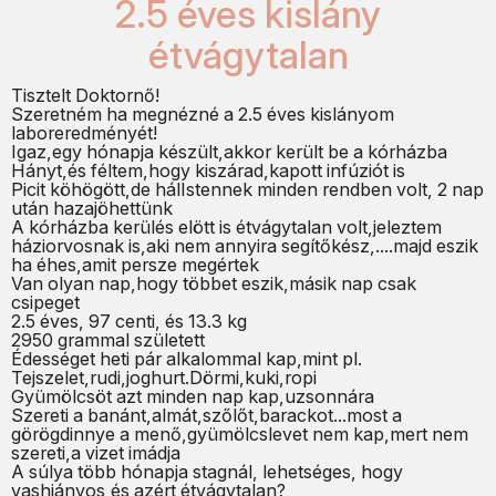
2.5 éves kislány
étvágytalan
Tisztelt Doktornő!
Szeretném ha megnézné a 2.5 éves kislányom
laboreredményét!
Igaz,egy hónapja készült,akkor került be a kórházba
Hányt,és féltem,hogy kiszárad,kapott infúziót is
Picit köhögött,de hálIstennek minden rendben volt, 2 nap
után hazajöhettünk
A kórházba kerülés elött is étvágytalan volt,jeleztem
háziorvosnak is,aki nem annyira segítőkész,....majd eszik
ha éhes,amit persze megértek
Van olyan nap,hogy többet eszik,másik nap csak
csipeget
2.5 éves, 97 centi, és 13.3 kg
2950 grammal született
Édességet heti pár alkalommal kap,mint pl.
Tejszelet,rudi,joghurt.Dörmi,kuki,ropi
Gyümölcsöt azt minden nap kap,uzsonnára
Szereti a banánt,almát,szőlőt,barackot...most a
görögdinnye a menő,gyümölcslevet nem kap,mert nem
szereti,a vizet imádja
A súlya több hónapja stagnál, lehetséges, hogy
vashiányos,és azért étvágytalan?