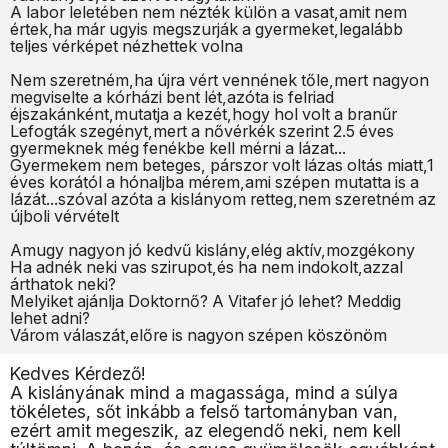
A labor leletében nem nézték külön a vasat,amit nem
értek,ha már ugyis megszurják a gyermeket,legalább
teljes vérképet nézhettek volna
Nem szeretném,ha újra vért vennének tőle,mert nagyon
megviselte a kórházi bent lét,azóta is felriad
éjszakánként,mutatja a kezét,hogy hol volt a branűr
Lefogták szegényt,mert a nővérkék szerint 2.5 éves
gyermeknek még fenékbe kell mérni a lázat...
Gyermekem nem beteges, párszor volt lázas oltás miatt,1
éves korától a hónaljba mérem,ami szépen mutatta is a
lázát...szóval azóta a kislányom retteg,nem szeretném az
újboli vérvételt
Amugy nagyon jó kedvű kislány,elég aktív,mozgékony
Ha adnék neki vas szirupot,és ha nem indokolt,azzal
árthatok neki?
Melyiket ajánlja Doktornő? A Vitafer jó lehet? Meddig
lehet adni?
Várom válaszát,előre is nagyon szépen köszönöm
Kedves Kérdező!
A kislányának mind a magassága, mind a súlya
tökéletes, sőt inkább a felső tartományban van,
ezért amit megeszik, az elegendő neki, nem kell