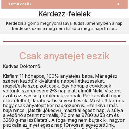
Témakörök
►
Kérdezz-felelek
Kérdezni a gomb megnyomásával tudsz, amennyiben a napi
kérdések száma még nem haladta meg a napi limitet.
Csak anyatejet eszik
Kedves Doktornő!
Kisfiam 11 hónapos, 100% anyatejes baba. Már egész
szépen kezdtük kiváltani a nappali étkezéseket,
reggel/este szopizott csak. Egy hónapja covidosak
voltunk, szerencsére 2-3 nap alatt elmúlt Neki. Viszont
azóta az evéssel problémák vannak. Pár kanállal fogad
el az ételből, darabosat is keveset eszik. Most ott tartunk
hogy csak anyatejet ker napközben is. Ezenkívül más
baja nincs , játszik,.jókedvű, mászkál egész nap. A súlya
a védőnő szerint normális, 76 cm és 9780 a.(53 cm és
3260 g-mal született). A fogai meg nem bujtak ki, nagyon
piszkalja az inyet egész nap (Orvossal egyeztettünk,