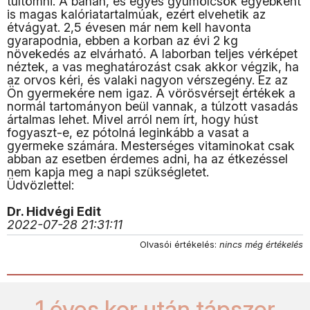
túltömni. A banán, és egyes gyümölcsök egyébként
is magas kalóriatartalmúak, ezért elvehetik az
étvágyat. 2,5 évesen már nem kell havonta
gyarapodnia, ebben a korban az évi 2 kg
növekedés az elvárható. A laborban teljes vérképet
néztek, a vas meghatározást csak akkor végzik, ha
az orvos kéri, és valaki nagyon vérszegény. Ez az
Ön gyermekére nem igaz. A vörösvérsejt értékek a
normál tartományon beül vannak, a túlzott vasadás
ártalmas lehet. Mivel arról nem írt, hogy húst
fogyaszt-e, ez pótolná leginkább a vasat a
gyermeke számára. Mesterséges vitaminokat csak
abban az esetben érdemes adni, ha az étkezéssel
nem kapja meg a napi szükségletet.
Üdvözlettel:
Dr. Hidvégi Edit
2022-07-28 21:31:11
Olvasói értékelés:
nincs még értékelés
1 éves kor után tápszer