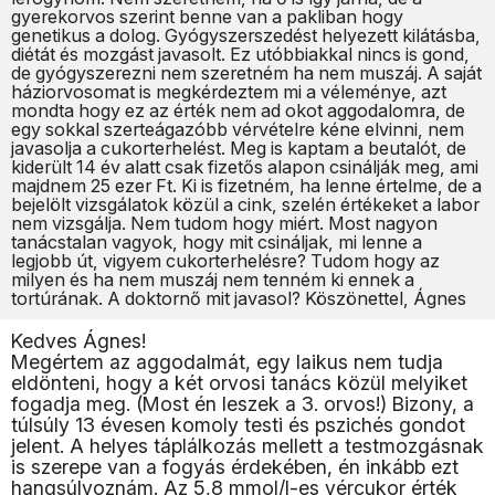
gyerekorvos szerint benne van a pakliban hogy
genetikus a dolog. Gyógyszerszedést helyezett kilátásba,
diétát és mozgást javasolt. Ez utóbbiakkal nincs is gond,
de gyógyszerezni nem szeretném ha nem muszáj. A saját
háziorvosomat is megkérdeztem mi a véleménye, azt
mondta hogy ez az érték nem ad okot aggodalomra, de
egy sokkal szerteágazóbb vérvételre kéne elvinni, nem
javasolja a cukorterhelést. Meg is kaptam a beutalót, de
kiderült 14 év alatt csak fizetős alapon csinálják meg, ami
majdnem 25 ezer Ft. Ki is fizetném, ha lenne értelme, de a
bejelölt vizsgálatok közül a cink, szelén értékeket a labor
nem vizsgálja. Nem tudom hogy miért. Most nagyon
tanácstalan vagyok, hogy mit csináljak, mi lenne a
legjobb út, vigyem cukorterhelésre? Tudom hogy az
milyen és ha nem muszáj nem tenném ki ennek a
tortúrának. A doktornő mit javasol? Köszönettel, Ágnes
Kedves Ágnes!
Megértem az aggodalmát, egy laikus nem tudja
eldönteni, hogy a két orvosi tanács közül melyiket
fogadja meg. (Most én leszek a 3. orvos!) Bizony, a
túlsúly 13 évesen komoly testi és pszichés gondot
jelent. A helyes táplálkozás mellett a testmozgásnak
is szerepe van a fogyás érdekében, én inkább ezt
hangsúlyoznám. Az 5,8 mmol/l-es vércukor érték