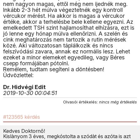
nem nagyon magas, ettől még nem ijednék meg.
Inkább 2-3 hét múlva végeztetnék egy kontroll
vércukor mérést. Ha akkor is magas a vércukor
értéke, akkor a terhelésbe bele kellene egyezni. Az
emelkedett TSH szint hajlamosíthat elhízásra, ezt is
jó lenne egy hónap múlva ellenőrizni. A szelén és
cink meghatározás nem tartozik a rutin mérések
közé. Aki változatosan táplálkozik és nincs
felszívódási zavara, annak ez normális lesz. Lehet
ezeket a minor elemeket egyedileg, vagy Béres
csepp formájában pótolni.
Remélem, tudtam segíteni a döntésben!
Üdvözlettel:
Dr. Hidvégi Edit
2019-10-30 00:04:51
Olvasói értékelés:
nincs még értékelés
#123565 kérdés
Kedves Doktornő!
Kislànyom 3 éves, megkóstolta a szódàt és azóta is azt