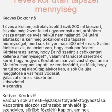
mennyiség
Kedves Doktor nő
1 éves a kisfiam,esti elalvás előtt iszik 200 ml tápszert,
éjszaka még 2szer felkel ugyanennyit enni,próbálom
vissza altatni de evés nélkül nem hajlandó. Délutáni
altatáskor is kéri még.Sokallom ezt a tápszer
mennyiséget, mert sok helyen napi 500 ml-t írnak. Szilárd
ételt is eszik, de emiatt van, hogy csak pár falatot.
Kérdésem az lenne, hogy Dr nő szerint is csökkenteni
kellene a mennyiséget? , valamint tanácsot szeretnék
kérni, hogy hogyan. Korábban már volt vashiánya, amire
Maltofer cseppet kapott, ez rendeződött, de félek, hogy
ha túl sok tej alapú táplálékot kap, a sok Ca újra
meggátolja a vas felszívódását.
Válaszát előre is köszönöm.
Üdvözlettel
Alexandra
Kedves Kérdező!
Valóban sok az esti-éjszakai folyadékfogyasztása.
Vacsorára először szárazabb ennivalót (pl.
szendvics, sűrűbb főzelék) kapjon, aminek