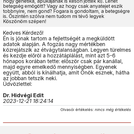
hogy genetika, apukajanak is későn jöttek ki). Lehet
betegség emögött? Vagy az hogy csak anyatejet eszik
tobbnyire, nem gond? Fogara is gondoltam, a betegségre
is. Őszintén szólva nem tudom mi tévő legyek
Köszönöm szépen!
Kedves Kérdező!
Én is jónak tartom a fejlettségét a megküldött
adatok alapján. A fogzás nagy mértékben
közrejátszik az étvágytalanságban. Legyen türelmes
és kezdje előröl a hozzátáplálást, mint azt 5-6
hónapos korában tette: először csak pár kanállal,
majd egyre emelkedő mennyiségben. Egyenek
együtt, abból is kínálhatja, amit Önök esznek, hátha
az jobban tetszik neki.
Üdvözlettel:
Dr. Hidvégi Edit
2023-12-21 18:24:14
Olvasói értékelés:
nincs még értékelés