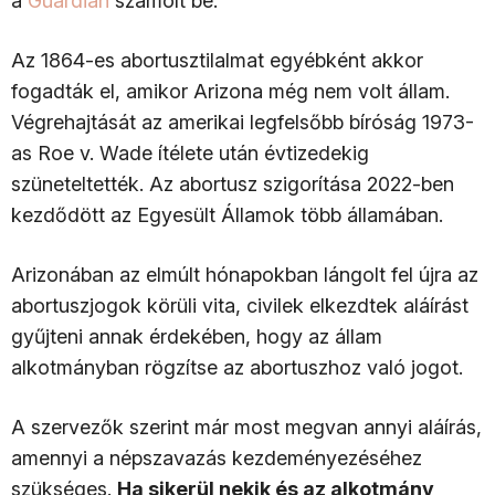
a
Guardian
számolt be.
Az 1864-es abortusztilalmat egyébként akkor
fogadták el, amikor Arizona még nem volt állam.
Végrehajtását az amerikai legfelsőbb bíróság 1973-
as Roe v. Wade ítélete után évtizedekig
szüneteltették. Az abortusz szigorítása 2022-ben
kezdődött az Egyesült Államok több államában.
Arizonában az elmúlt hónapokban lángolt fel újra az
abortuszjogok körüli vita, civilek elkezdtek aláírást
gyűjteni annak érdekében, hogy az állam
alkotmányban rögzítse az abortuszhoz való jogot.
A szervezők szerint már most megvan annyi aláírás,
amennyi a népszavazás kezdeményezéséhez
szükséges.
Ha sikerül nekik és az alkotmány