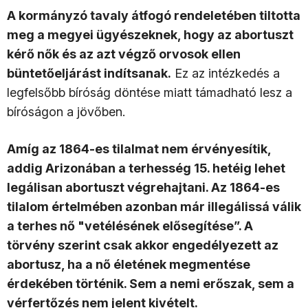
A kormányzó tavaly átfogó rendeletében tiltotta
meg a megyei ügyészeknek, hogy az abortuszt
kérő nők és az azt végző orvosok ellen
büntetőeljárást indítsanak.
Ez az intézkedés a
legfelsőbb bíróság döntése miatt támadható lesz a
bíróságon a jövőben.
Amíg az 1864-es tilalmat nem érvényesítik,
addig Arizonában a terhesség 15. hetéig lehet
legálisan abortuszt végrehajtani. Az 1864-es
tilalom értelmében azonban már illegálissá válik
a terhes nő "vetélésének elősegítése”. A
törvény szerint csak akkor engedélyezett az
abortusz, ha a nő életének megmentése
érdekében történik. Sem a nemi erőszak, sem a
vérfertőzés nem jelent kivételt.