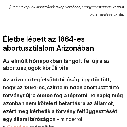
/Kiemelt képünk illusztráció: a kép Varsóban, Lengyelországban készült
2020. október 26-án/
Életbe lépett az 1864-es
abortusztilalom Arizonában
Az elmúlt hónapokban lángolt fel újra az
abortuszjogok körüli vita
Az arizonai legfelsőbb bíróság úgy döntött,
hogy az 1864-es, szinte minden abortuszt tiltó
törvényt újra életbe fogja léptetni. 14 napig még
azonban nem kötelezi betartásra az államot,
ezért még kérhetik a törvény felfüggesztését
egy állami bíróságon
- minderről