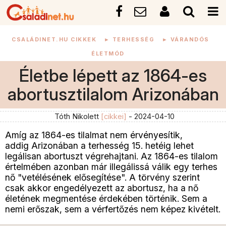
CSALÁDINET.HU CIKKEK
►
TERHESSÉG
►
VÁRANDÓS
ÉLETMÓD
Életbe lépett az 1864-es
abortusztilalom Arizonában
Tóth Nikolett
[cikkei]
- 2024-04-10
Amíg az 1864-es tilalmat nem érvényesítik,
addig Arizonában a terhesség 15. hetéig lehet
legálisan abortuszt végrehajtani. Az 1864-es tilalom
értelmében azonban már illegálissá válik egy terhes
nő "vetélésének elősegítése". A törvény szerint
csak akkor engedélyezett az abortusz, ha a nő
életének megmentése érdekében történik. Sem a
nemi erőszak, sem a vérfertőzés nem képez kivételt.