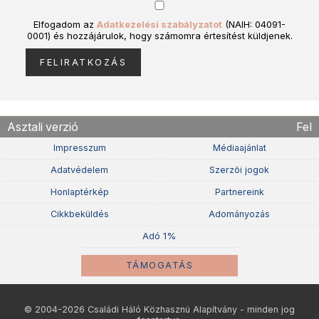
Elfogadom az
Adatkezelési szabályzatot
(NAIH: 04091-
0001) és hozzájárulok, hogy számomra értesítést küldjenek.
Asztali verzió
Fel
Impresszum
Médiaajánlat
Adatvédelem
Szerzõi jogok
Honlaptérkép
Partnereink
Cikkbeküldés
Adományozás
Adó 1%
TÁMOGATÁS
© 2004-2026 Családi Háló Közhasznú Alapítvány - minden jog