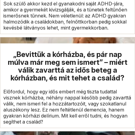
Sok szülő akkor kezd el gyanakodni saját ADHD-jára,
amikor a gyermekét kivizsgálják, és a tünetek feltűnően
ismerősnek tűnnek. Nem véletlenül: az ADHD gyakran
halmozódik a családokban, felnőttkorban pedig sokkal
kevésbé látványos lehet, mint gyermekkorban.
„Bevittük a kórházba, és pár nap
múlva már meg sem ismert” – miért
válik zavarttá az idős beteg a
kórházban, és mit tehet a család?
Előfordul, hogy egy idős embert még tiszta tudattal
visznek kórházba, néhány nappal később pedig zavarttá
válik, nem ismeri fel a hozzátartozóit, vagy szokatlanul
aluszékony lesz. Ez nem feltétlenül demencia, hanem
gyakran kórházi delírium. Mit kell erről tudni, és hogyan
segíthet a család?