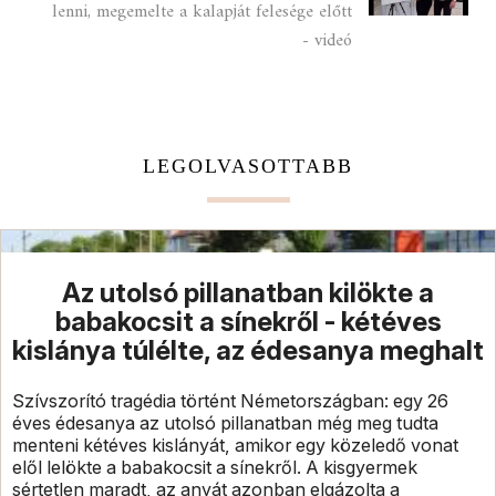
lenni, megemelte a kalapját felesége előtt
- videó
LEGOLVASOTTABB
Az utolsó pillanatban kilökte a
babakocsit a sínekről - kétéves
kislánya túlélte, az édesanya meghalt
Szívszorító tragédia történt Németországban: egy 26
éves édesanya az utolsó pillanatban még meg tudta
menteni kétéves kislányát, amikor egy közeledő vonat
elől lelökte a babakocsit a sínekről. A kisgyermek
sértetlen maradt, az anyát azonban elgázolta a