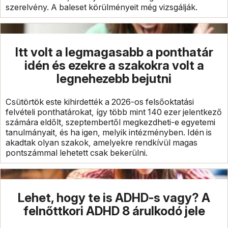
szerelvény. A baleset körülményeit még vizsgálják.
Itt volt a legmagasabb a ponthatár
idén és ezekre a szakokra volt a
legnehezebb bejutni
Csütörtök este kihirdették a 2026-os felsőoktatási
felvételi ponthatárokat, így több mint 140 ezer jelentkező
számára eldőlt, szeptembertől megkezdheti-e egyetemi
tanulmányait, és ha igen, melyik intézményben. Idén is
akadtak olyan szakok, amelyekre rendkívül magas
pontszámmal lehetett csak bekerülni.
Lehet, hogy te is ADHD-s vagy? A
felnőttkori ADHD 8 árulkodó jele