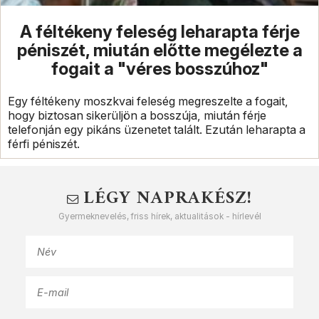
A féltékeny feleség leharapta férje
péniszét, miután előtte megélezte a
fogait a "véres bosszúhoz"
Egy féltékeny moszkvai feleség megreszelte a fogait,
hogy biztosan sikerüljön a bosszúja, miután férje
telefonján egy pikáns üzenetet talált. Ezután leharapta a
férfi péniszét.
LÉGY NAPRAKÉSZ!
Gyermeknevelés, friss hírek, aktualitások - hírlevél