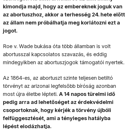
kimondja majd, hogy az embereknek joguk van
az abortuszhoz, akkor a terhesség 24. hete előtt
az állam nem próbálhatja meg korlátozni ezt a
jogot.
Roe v. Wade bukása óta több államban is volt
abortusszal kapcsolatos szavazás, és eddig
mindegyikben az abortuszjogok támogatói nyertek.
Az 1864-es, az abortuszt szinte teljesen betiltó
törvényt az arizonai legfelsőbb bíróság azonban
most újra életbe lépteti.
A 14 napos türelmi idő
pedig arra ad lehetőséget az érdekvédelmi
csoportoknak, hogy kérjék a törvény újbóli
felfüggesztését, ami a tényleges hatályba
lépést elodázhatja.