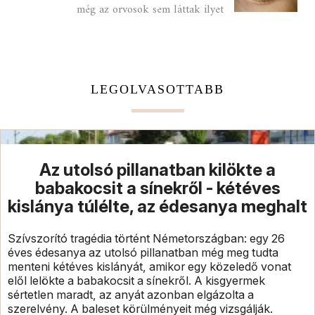
még az orvosok sem láttak ilyet
LEGOLVASOTTABB
Az utolsó pillanatban kilökte a
babakocsit a sínekről - kétéves
kislánya túlélte, az édesanya meghalt
Szívszorító tragédia történt Németországban: egy 26
éves édesanya az utolsó pillanatban még meg tudta
menteni kétéves kislányát, amikor egy közeledő vonat
elől lelökte a babakocsit a sínekről. A kisgyermek
sértetlen maradt, az anyát azonban elgázolta a
szerelvény. A baleset körülményeit még vizsgálják.