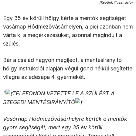
/Képünk illusztráció/
Egy 35 év körüli hölgy kérte a mentők segítségét
vasárnap Hódmezővásárhelyen, a pici azonban nem
várta ki a megérkezésüket, azonnal megindult a
szülés.
Bár a család nagyon megijedt, a mentésirányító
hölgy instrukciói alapján végül gond nélkül segítette
világra az édesapa 4. gyermekét.
"
TELEFONON VEZETTE LE A SZÜLÉST A
SZEGEDI MENTÉSIRÁNYÍTÓ
Vasárnap Hódmezővásárhelyre kérték a mentők
gyors segítségét, mert egy 35 év körüli
kismamánál elfolyt a magzatvíz. Tapasztalt