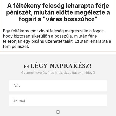
A féltékeny feleség leharapta férje
péniszét, miután előtte megélezte a
fogait a "véres bosszúhoz"
Egy féltékeny moszkvai feleség megreszelte a fogait,
hogy biztosan sikerüljön a bosszúja, miután férje
telefonján egy pikáns üzenetet talált. Ezután leharapta a
férfi péniszét.
LÉGY NAPRAKÉSZ!
Gyermeknevelés, friss hírek, aktualitások - hírlevél