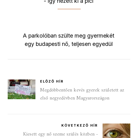
- így nézett ki a pici
A parkolóban szülte meg gyermekét
egy budapesti nő, teljesen egyedül
ELŐZŐ HÍR
Megdöbbentően kevés gyerek született az
első negyedévben Magyarországon
KÖVETKEZŐ HÍR
Kiesett egy nő szeme szülés közben -