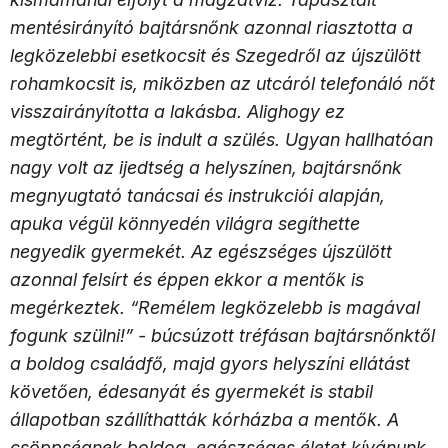
mentésirányító bajtársnőnk azonnal riasztotta a
legközelebbi esetkocsit és Szegedről az újszülött
rohamkocsit is, miközben az utcáról telefonáló nőt
visszairányította a lakásba. Alighogy ez
megtörtént, be is indult a szülés. Ugyan hallhatóan
nagy volt az ijedtség a helyszínen, bajtársnőnk
megnyugtató tanácsai és instrukciói alapján,
apuka végül könnyedén világra segíthette
negyedik gyermekét. Az egészséges újszülött
azonnal felsírt és éppen ekkor a mentők is
megérkeztek. “Remélem legközelebb is magával
fogunk szülni!” - búcsúzott tréfásan bajtársnőnktől
a boldog családfő, majd gyors helyszíni ellátást
követően, édesanyát és gyermekét is stabil
állapotban szállíthatták kórházba a mentők. A
csöppségnek boldog, egészséges életet kívánunk,