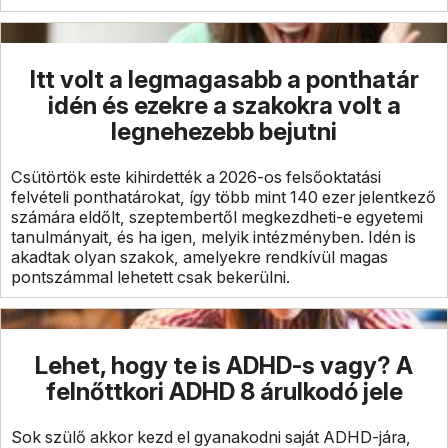
Itt volt a legmagasabb a ponthatár
idén és ezekre a szakokra volt a
legnehezebb bejutni
Csütörtök este kihirdették a 2026-os felsőoktatási
felvételi ponthatárokat, így több mint 140 ezer jelentkező
számára eldőlt, szeptembertől megkezdheti-e egyetemi
tanulmányait, és ha igen, melyik intézményben. Idén is
akadtak olyan szakok, amelyekre rendkívül magas
pontszámmal lehetett csak bekerülni.
Lehet, hogy te is ADHD-s vagy? A
felnőttkori ADHD 8 árulkodó jele
Sok szülő akkor kezd el gyanakodni saját ADHD-jára,