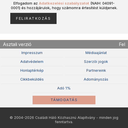
Elfogadom az
Adatkezelési szabályzatot
(NAIH: 04091-
0001) és hozzájárulok, hogy számomra értesítést küldjenek.
Asztali verzió
Fel
Impresszum
Médiaajánlat
Adatvédelem
Szerzõi jogok
Honlaptérkép
Partnereink
Cikkbeküldés
Adományozás
Adó 1%
TÁMOGATÁS
© 2004-2026 Családi Háló Közhasznú Alapítvány - minden jog
fenntartva.