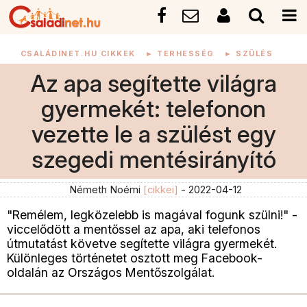
CSALÁDINET.HU CIKKEK
►
TERHESSÉG
►
SZÜLÉS
Az apa segítette világra
gyermekét: telefonon
vezette le a szülést egy
szegedi mentésirányító
Németh Noémi
[cikkei]
- 2022-04-12
"Remélem, legközelebb is magával fogunk szülni!" -
viccelődött a mentőssel az apa, aki telefonos
útmutatást követve segítette világra gyermekét.
Különleges történetet osztott meg Facebook-
oldalán az Országos Mentőszolgálat.