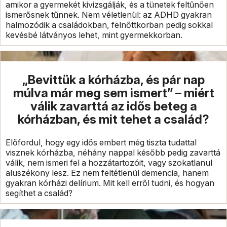
amikor a gyermekét kivizsgálják, és a tünetek feltűnően
ismerősnek tűnnek. Nem véletlenül: az ADHD gyakran
halmozódik a családokban, felnőttkorban pedig sokkal
kevésbé látványos lehet, mint gyermekkorban.
„Bevittük a kórházba, és pár nap
múlva már meg sem ismert” – miért
válik zavarttá az idős beteg a
kórházban, és mit tehet a család?
Előfordul, hogy egy idős embert még tiszta tudattal
visznek kórházba, néhány nappal később pedig zavarttá
válik, nem ismeri fel a hozzátartozóit, vagy szokatlanul
aluszékony lesz. Ez nem feltétlenül demencia, hanem
gyakran kórházi delírium. Mit kell erről tudni, és hogyan
segíthet a család?