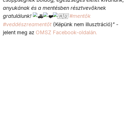
anyukának és a mentésben résztvevőknek
gratulálunk!
#mentők
#veddészreamentőt
(Képünk nem illusztráció)
" -
jelent meg az
OMSZ Facebook-oldalán.