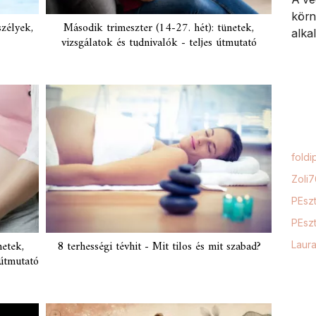
körn
szélyek,
Második trimeszter (14-27. hét): tünetek,
alka
vizsgálatok és tudnivalók - teljes útmutató
foldi
Zoli
PEszt
PEszt
netek,
8 terhességi tévhit - Mit tilos és mit szabad?
Laur
 útmutató