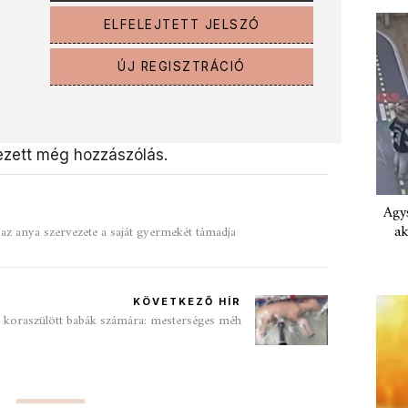
ELFELEJTETT JELSZÓ
ÚJ REGISZTRÁCIÓ
zett még hozzászólás.
Agys
ak
az anya szervezete a saját gyermekét támadja
KÖVETKEZŐ HÍR
 koraszülött babák számára: mesterséges méh