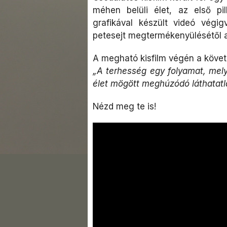
méhen belüli élet, az első pi
grafikával készült videó vég
petesejt megtermékenyülésétől a
A megható kisfilm végén a követ
„A terhesség egy folyamat, mel
élet mögött meghúzódó láthatatl
Nézd meg te is!