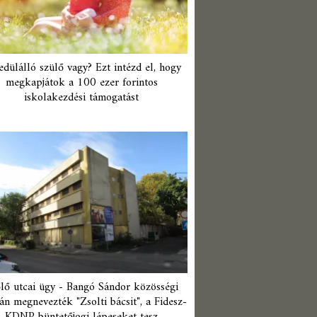
edülálló szülő vagy? Ezt intézd el, hogy
megkapjátok a 100 ezer forintos
iskolakezdési támogatást
lő utcai ügy - Bangó Sándor közösségi
án megnevezték "Zsolti bácsit", a Fidesz-