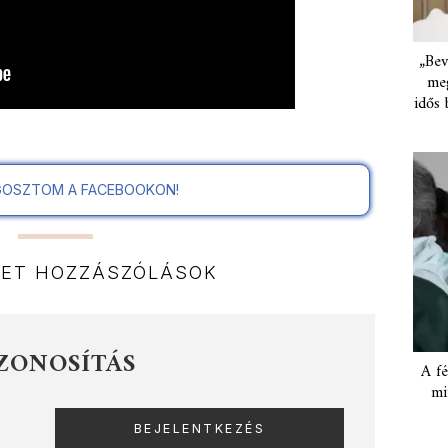
„Bev
meg
idős 
OSZTOM A FACEBOOKON!
NET HOZZÁSZÓLÁSOK
ZONOSÍTÁS
A fé
mi