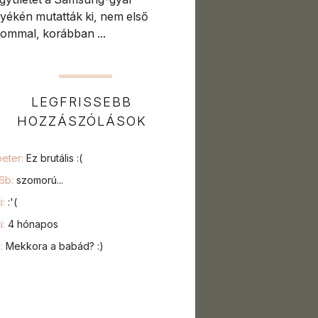
yékén mutatták ki, nem első
lommal, korábban ...
LEGFRISSEBB
HOZZÁSZÓLÁSOK
peter:
Ez brutális :(
76b:
szomorú...
i:
:'(
i:
4 hónapos
a:
Mekkora a babád? :)