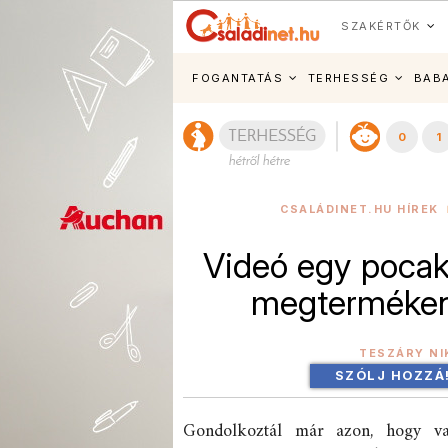
SZAKÉRTŐK
FOGANTATÁS
TERHESSÉG
BAB
0
1
CSALÁDINET.HU HÍREK
Videó egy pocak
megtermékeny
TESZÁRY NI
SZÓLJ HOZZÁ
Gondolkoztál már azon, hogy vaj