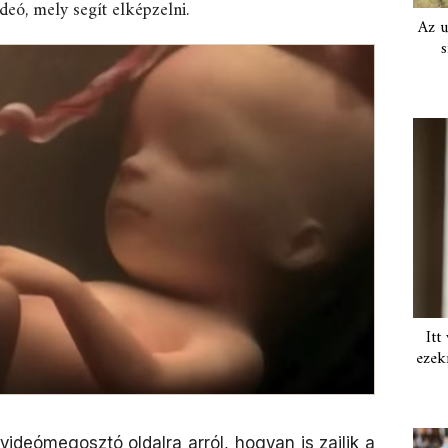
eó, mely segít elképzelni.
Az u
s
Itt
ezek
 videómegosztó oldalra arról, hogyan is zajlik a