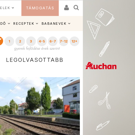
ELEK
TÁMOGATÁS
IDŐ
RECEPTEK
BABANEVEK
1
2
3
4-5
6-7
7-12
12+
LEGOLVASOTTABB