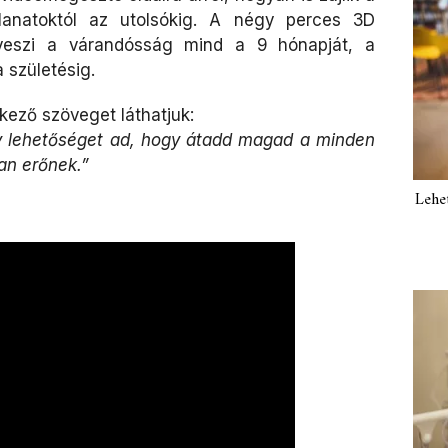
llanatoktól az utolsókig. A négy perces 3D
igveszi a várandósság mind a 9 hónapját, a
 születésig.
kező szöveget láthatjuk:
y lehetőséget ad, hogy átadd magad a minden
an erőnek.”
Lehe