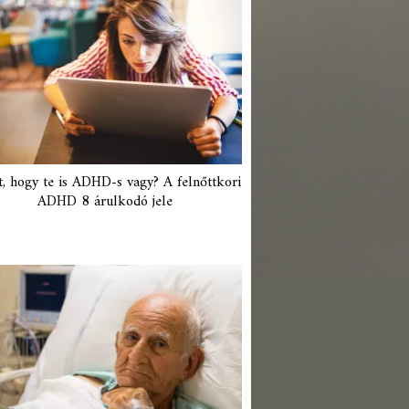
t, hogy te is ADHD-s vagy? A felnőttkori
ADHD 8 árulkodó jele