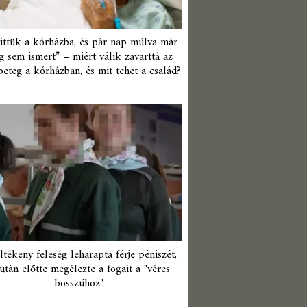
ittük a kórházba, és pár nap múlva már
 sem ismert” – miért válik zavarttá az
beteg a kórházban, és mit tehet a család?
ltékeny feleség leharapta férje péniszét,
után előtte megélezte a fogait a "véres
bosszúhoz"