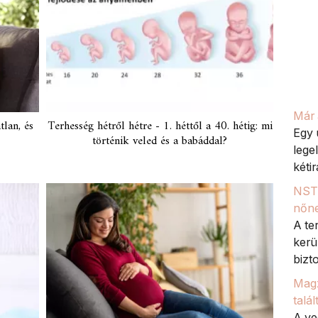
Már 
tlan, és
Terhesség hétről hétre - 1. héttől a 40. hétig: mi
Egy 
történik veled és a babáddal?
legel
kétir
NST 
nőne
A te
kerü
bizto
Magz
talá
A ve