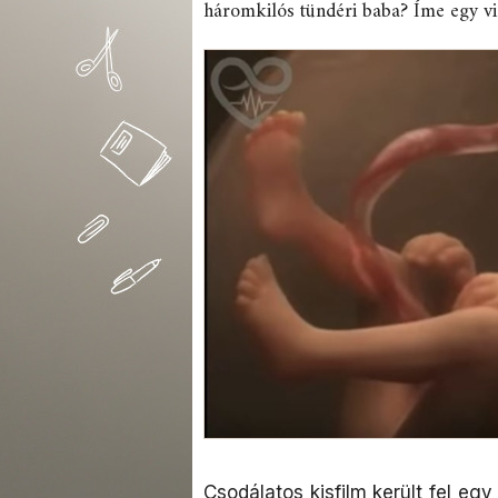
háromkilós tündéri baba? Íme egy vid
Csodálatos kisfilm került fel egy