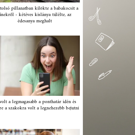
tolsó pillanatban kilökte a babakocsit a
ínekről - kétéves kislánya túlélte, az
édesanya meghalt
 volt a legmagasabb a ponthatár idén és
re a szakokra volt a legnehezebb bejutni