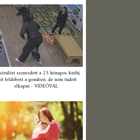
érülést szenvedett a 23 hónapos kisfiú,
it feldobott a gondozó, de nem tudott
elkapni - VIDEÓVAL