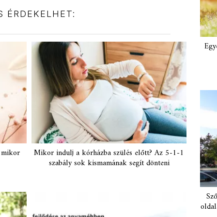
IS ÉRDEKELHET:
Egy
, mikor
Mikor indulj a kórházba szülés előtt? Az 5-1-1
szabály sok kismamának segít dönteni
Sző
oldal