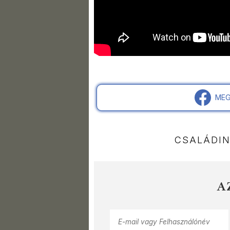
MEG
CSALÁDI
A