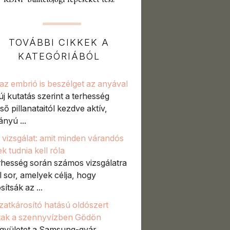
KDNP büntetőjogi lépeseket tesz
TOVÁBBI CIKKEK A
KATEGÓRIÁBÓL
az embrió is beszélget az anyával
új kutatás szerint a terhesség
ső pillanataitól kezdve aktív,
ányú ...
vizsgálat: amit minden várandós
k tudnia kell róla
rhesség során számos vizsgálatra
l sor, amelyek célja, hogy
sítsák az ...
atkárosító hatású oldószert
ltak a szennyvízben Gödön
gyületet a Samsung-gyár