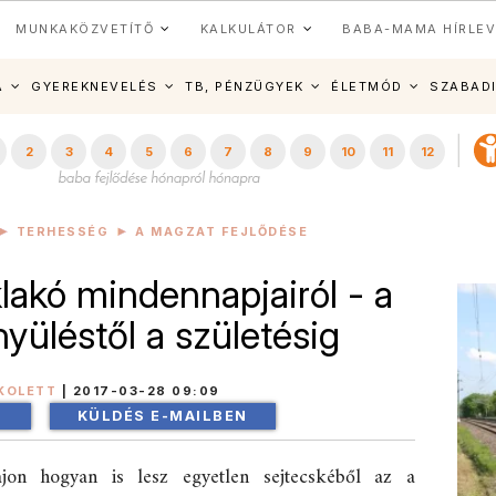
MUNKAKÖZVETÍTŐ
KALKULÁTOR
BABA-MAMA HÍRLEV
A
GYEREKNEVELÉS
TB, PÉNZÜGYEK
ÉLETMÓD
SZABAD
2
3
4
5
6
7
8
9
10
11
12
TERHESSÉG
A MAGZAT FEJLŐDÉSE
lakó mindennapjairól - a
üléstől a születésig
KOLETT
|
2017-03-28 09:09
!
KÜLDÉS E-MAILBEN
on hogyan is lesz egyetlen sejtecskéből az a