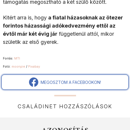
támogatás megosztható a két szülő között.
Kitért arra is, hogy
a fiatal házasoknak az ötezer
forintos házassági adókedvezmény ettől az
évtől már két évig jár
függetlenül attól, mikor
születik az első gyerek.
Forrás:
MTI
Fotó:
moonpie
/
Pixabay
MEGOSZTOM A FACEBOOKON!
CSALÁDINET HOZZÁSZÓLÁSOK