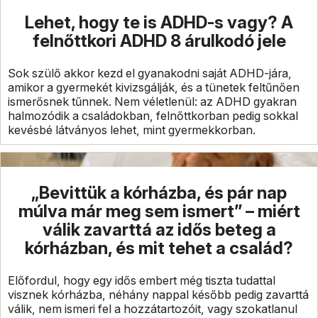
Lehet, hogy te is ADHD-s vagy? A
felnőttkori ADHD 8 árulkodó jele
Sok szülő akkor kezd el gyanakodni saját ADHD-jára,
amikor a gyermekét kivizsgálják, és a tünetek feltűnően
ismerősnek tűnnek. Nem véletlenül: az ADHD gyakran
halmozódik a családokban, felnőttkorban pedig sokkal
kevésbé látványos lehet, mint gyermekkorban.
„Bevittük a kórházba, és pár nap
múlva már meg sem ismert” – miért
válik zavarttá az idős beteg a
kórházban, és mit tehet a család?
Előfordul, hogy egy idős embert még tiszta tudattal
visznek kórházba, néhány nappal később pedig zavarttá
válik, nem ismeri fel a hozzátartozóit, vagy szokatlanul