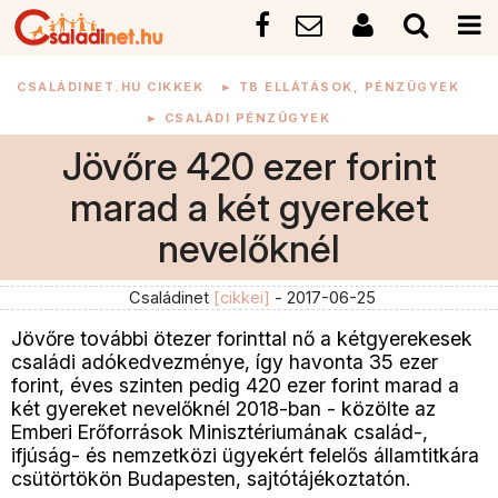
CSALÁDINET.HU CIKKEK
►
TB ELLÁTÁSOK, PÉNZÜGYEK
►
CSALÁDI PÉNZÜGYEK
Jövőre 420 ezer forint
marad a két gyereket
nevelőknél
Családinet
[cikkei]
- 2017-06-25
Jövőre további ötezer forinttal nő a kétgyerekesek
családi adókedvezménye, így havonta 35 ezer
forint, éves szinten pedig 420 ezer forint marad a
két gyereket nevelőknél 2018-ban - közölte az
Emberi Erőforrások Minisztériumának család-,
ifjúság- és nemzetközi ügyekért felelős államtitkára
csütörtökön Budapesten, sajtótájékoztatón.