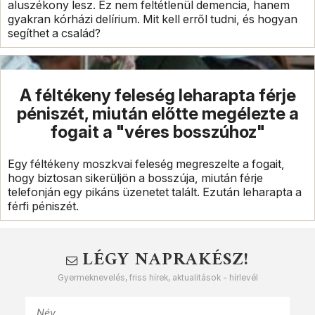
aluszékony lesz. Ez nem feltétlenül demencia, hanem
gyakran kórházi delírium. Mit kell erről tudni, és hogyan
segíthet a család?
A féltékeny feleség leharapta férje
péniszét, miután előtte megélezte a
fogait a "véres bosszúhoz"
Egy féltékeny moszkvai feleség megreszelte a fogait,
hogy biztosan sikerüljön a bosszúja, miután férje
telefonján egy pikáns üzenetet talált. Ezután leharapta a
férfi péniszét.
LÉGY NAPRAKÉSZ!
Gyermeknevelés, friss hírek, aktualitások - hírlevél