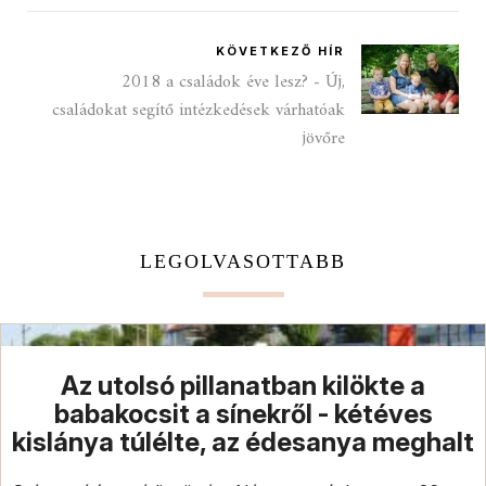
KÖVETKEZŐ HÍR
2018 a családok éve lesz? - Új,
családokat segítő intézkedések várhatóak
jövőre
LEGOLVASOTTABB
Az utolsó pillanatban kilökte a
babakocsit a sínekről - kétéves
kislánya túlélte, az édesanya meghalt