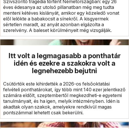
Szívszorító tragédia történt Németországban: egy 26
éves édesanya az utolsó pillanatban még meg tudta
menteni kétéves kislányát, amikor egy közeledő vonat
elől lelökte a babakocsit a sínekről. A kisgyermek
sértetlen maradt, az anyát azonban elgázolta a
szerelvény. A baleset körülményeit még vizsgálják.
Itt volt a legmagasabb a ponthatár
idén és ezekre a szakokra volt a
legnehezebb bejutni
Csütörtök este kihirdették a 2026-os felsőoktatási
felvételi ponthatárokat, így több mint 140 ezer jelentkező
számára eldőlt, szeptembertől megkezdheti-e egyetemi
tanulmányait, és ha igen, melyik intézményben. Idén is
akadtak olyan szakok, amelyekre rendkívül magas
pontszámmal lehetett csak bekerülni.