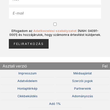
Elfogadom az
Adatkezelési szabályzatot
(NAIH: 04091-
0001) és hozzájárulok, hogy számomra értesítést küldjenek.
Asztali verzió
Fel
Impresszum
Médiaajánlat
Adatvédelem
Szerzõi jogok
Honlaptérkép
Partnereink
Cikkbeküldés
Adományozás
Adó 1%