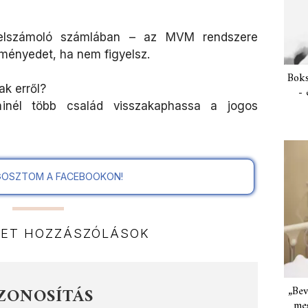
 elszámoló számlában – az MVM rendszere
ményedet, ha nem figyelsz.
Boks
ak erről?
- 
nél több család visszakaphassa a jogos
OSZTOM A FACEBOOKON!
NET HOZZÁSZÓLÁSOK
ZONOSÍTÁS
„Bev
meg