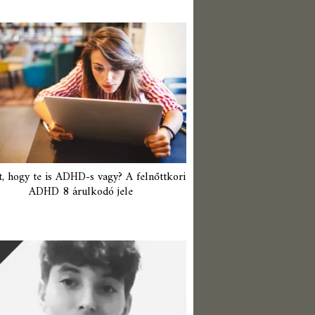
t, hogy te is ADHD-s vagy? A felnőttkori
ADHD 8 árulkodó jele