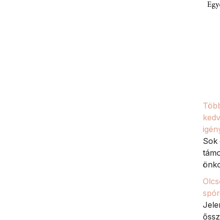
Egy
Több
kedv
igén
Sok 
támo
önko
Olcs
spór
Jele
őssz