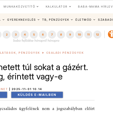
MUNKAKÖZVETÍTŐ
KALKULÁTOR
BABA-MAMA HÍRLEV
A
GYEREKNEVELÉS
TB, PÉNZÜGYEK
ÉLETMÓD
SZABAD
2
3
4
5
6
7
8
9
10
11
12
LLÁTÁSOK, PÉNZÜGYEK
CSALÁDI PÉNZÜGYEK
etett túl sokat a gázért.
, érintett vagy-e
INET
|
2025-11-01 10:14
!
KÜLDÉS E-MAILBEN
családos ügyfelének nem a jogszabályban előírt