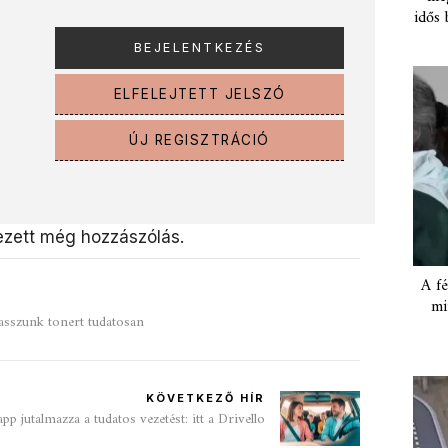
idős 
ELFELEJTETT JELSZÓ
ÚJ REGISZTRÁCIÓ
zett még hozzászólás.
A fé
mi
asszunk tonert tudatosan
KÖVETKEZŐ HÍR
app jutalmazza a tudatos vezetést: itt a Drivello