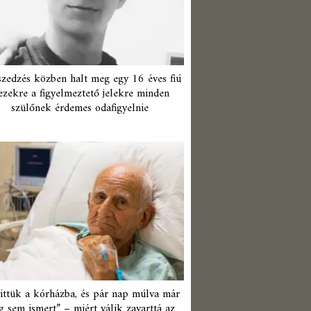
zedzés közben halt meg egy 16 éves fiú
ezekre a figyelmeztető jelekre minden
szülőnek érdemes odafigyelnie
ittük a kórházba, és pár nap múlva már
 sem ismert” – miért válik zavarttá az