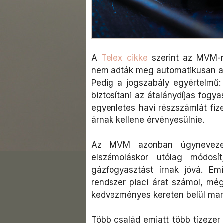
A
Telex cikke
szerint az MVM-n
nem adták meg automatikusan a
Pedig a jogszabály egyértelmű:
biztosítani az átalánydíjas fogya
egyenletes havi részszámlát fi
árnak kellene érvényesülnie.
Az MVM azonban úgynevezett
elszámoláskor utólag módos
gázfogyasztást írnak jóvá. Em
rendszer piaci árat számol, mé
kedvezményes kereten belül mar
Több család emiatt több tízezer fo