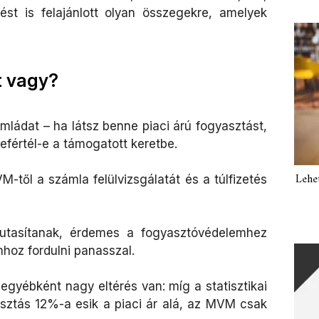
st is felajánlott olyan összegekre, amelyek
tt vagy?
mládat – ha látsz benne piaci árú fogyasztást,
efértél-e a támogatott keretbe.
Lehe
-től a számla felülvizsgálatát és a túlfizetés
utasítanak, érdemes a fogyasztóvédelemhez
hoz fordulni panasszal.
gyébként nagy eltérés van: míg a statisztikai
yasztás 12%-a esik a piaci ár alá, az MVM csak