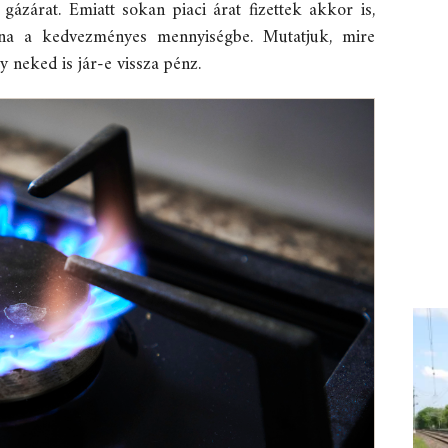
ázárat. Emiatt sokan piaci árat fizettek akkor is,
na a kedvezményes mennyiségbe. Mutatjuk, mire
y neked is jár-e vissza pénz.