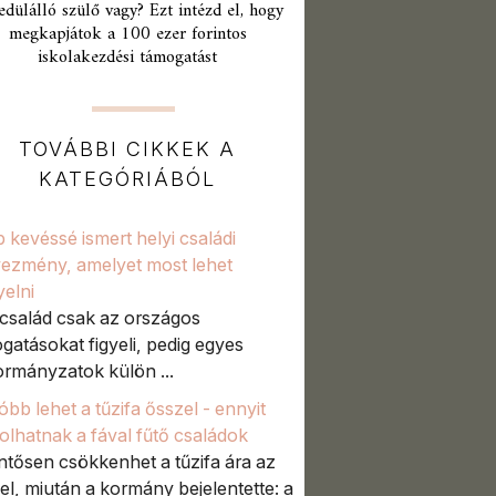
edülálló szülő vagy? Ezt intézd el, hogy
megkapjátok a 100 ezer forintos
iskolakezdési támogatást
TOVÁBBI CIKKEK A
KATEGÓRIÁBÓL
 kevéssé ismert helyi családi
ezmény, amelyet most lehet
yelni
család csak az országos
gatásokat figyeli, pedig egyes
rmányzatok külön ...
óbb lehet a tűzifa ősszel - ennyit
olhatnak a fával fűtő családok
ntősen csökkenhet a tűzifa ára az
el, miután a kormány bejelentette: a