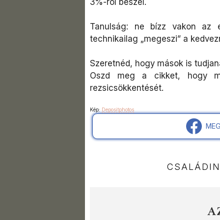
3%-ról beszél.
Tanulság: ne bízz vakon az
technikailag „megeszi” a kedvez
Szeretnéd, hogy mások is tudjan
Oszd meg a cikket, hogy mi
rezsicsökkentését.
Kép:
Depositphotos
MEG
CSALÁDI
A