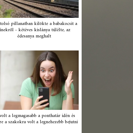
tolsó pillanatban kilökte a babakocsit a
ínekről - kétéves kislánya túlélte, az
édesanya meghalt
 volt a legmagasabb a ponthatár idén és
re a szakokra volt a legnehezebb bejutni