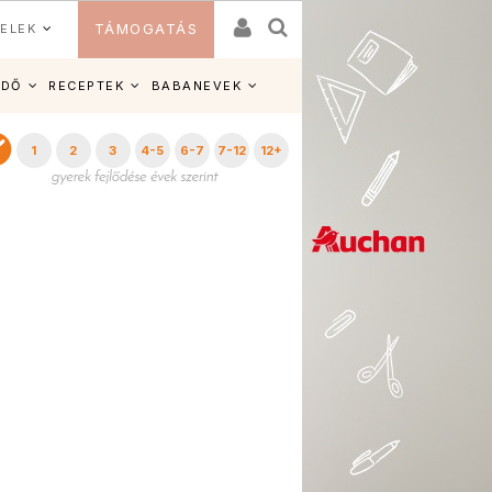
ELEK
TÁMOGATÁS
IDŐ
RECEPTEK
BABANEVEK
1
2
3
4-5
6-7
7-12
12+