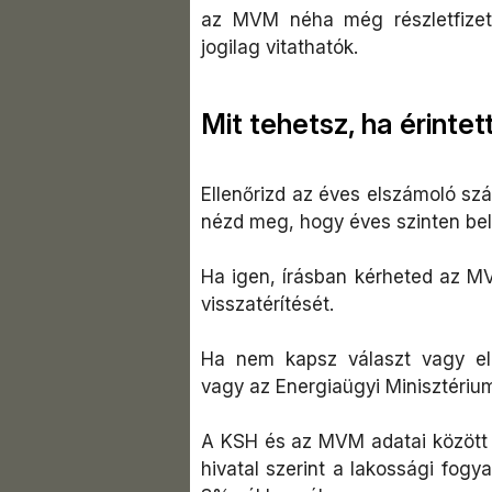
az MVM néha még részletfizeté
jogilag vitathatók.
Mit tehetsz, ha érinte
Ellenőrizd az éves elszámoló szá
nézd meg, hogy éves szinten bel
Ha igen, írásban kérheted az MVM
visszatérítését.
Ha nem kapsz választ vagy el
vagy az Energiaügyi Minisztérium
A KSH és az MVM adatai között e
hivatal szerint a lakossági fog