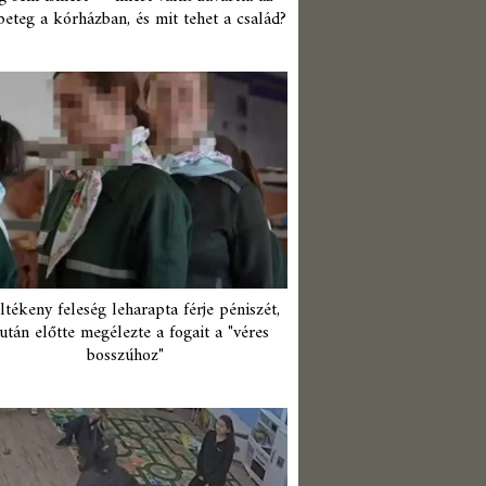
beteg a kórházban, és mit tehet a család?
ltékeny feleség leharapta férje péniszét,
után előtte megélezte a fogait a "véres
bosszúhoz"