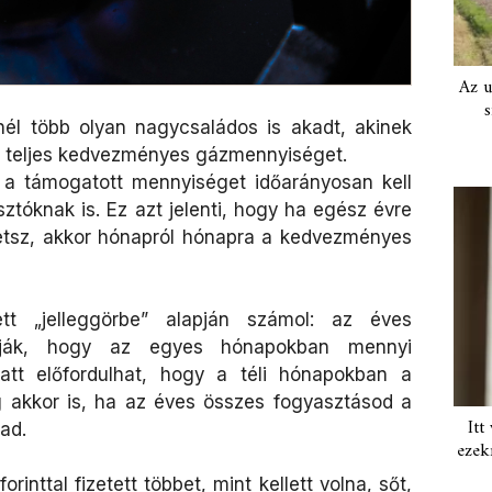
Az u
s
él több olyan nagycsaládos is akadt, akinek
 teljes kedvezményes gázmennyiséget.
 a támogatott mennyiséget időarányosan kell
sztóknak is. Ez azt jelenti, hogy ha egész évre
zetsz, akkor hónapról hónapra a kedvezményes
 „jelleggörbe” alapján számol: az éves
ítják, hogy az egyes hónapokban mennyi
iatt előfordulhat, hogy a téli hónapokban a
g akkor is, ha az éves összes fogyasztásod a
Itt
ad.
ezek
rinttal fizetett többet, mint kellett volna, sőt,