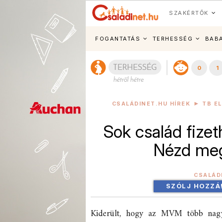
SZAKÉRTŐK
FOGANTATÁS
TERHESSÉG
BAB
0
1
CSALÁDINET.HU HÍREK
TB E
Sok család fizeth
Nézd meg
CSALÁD
SZÓLJ HOZZÁ
Kiderült, hogy az MVM több nagy