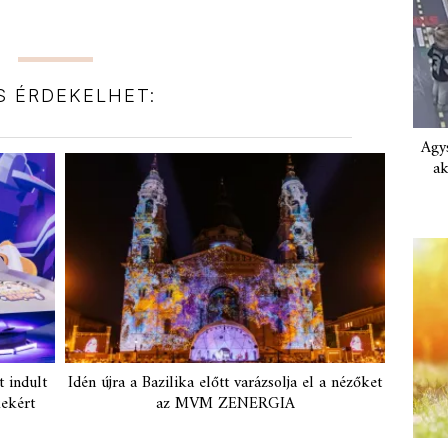
IS ÉRDEKELHET:
Agys
ak
 indult
Idén újra a Bazilika előtt varázsolja el a nézőket
ekért
az MVM ZENERGIA