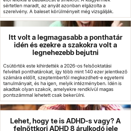
sértetlen maradt, az anyát azonban elgázolta a
szerelvény. A baleset körülményeit még vizsgálják.
Itt volt a legmagasabb a ponthatár
idén és ezekre a szakokra volt a
legnehezebb bejutni
Csütörtök este kihirdették a 2026-os felsőoktatási
felvételi ponthatárokat, így több mint 140 ezer jelentkező
számára eldőlt, szeptembertől megkezdheti-e egyetemi
tanulmányait, és ha igen, melyik intézményben. Idén is
akadtak olyan szakok, amelyekre rendkívül magas
pontszámmal lehetett csak bekerülni.
Lehet, hogy te is ADHD-s vagy? A
felnőttkori ADHD 8 árulkodó jele