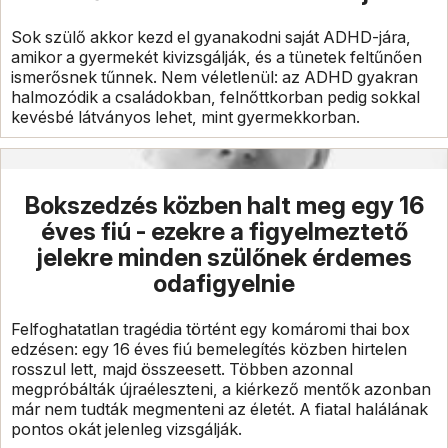
Sok szülő akkor kezd el gyanakodni saját ADHD-jára,
amikor a gyermekét kivizsgálják, és a tünetek feltűnően
ismerősnek tűnnek. Nem véletlenül: az ADHD gyakran
halmozódik a családokban, felnőttkorban pedig sokkal
kevésbé látványos lehet, mint gyermekkorban.
Bokszedzés közben halt meg egy 16
éves fiú - ezekre a figyelmeztető
jelekre minden szülőnek érdemes
odafigyelnie
Felfoghatatlan tragédia történt egy komáromi thai box
edzésen: egy 16 éves fiú bemelegítés közben hirtelen
rosszul lett, majd összeesett. Többen azonnal
megpróbálták újraéleszteni, a kiérkező mentők azonban
már nem tudták megmenteni az életét. A fiatal halálának
pontos okát jelenleg vizsgálják.