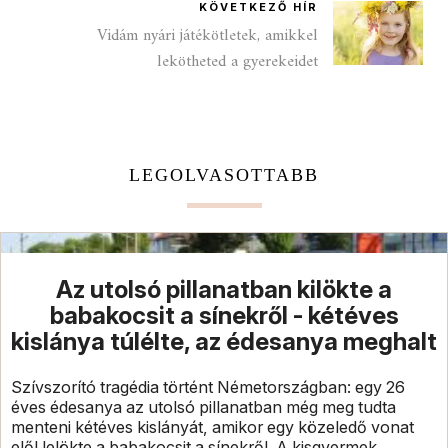
KÖVETKEZŐ HÍR
Vidám nyári játékötletek, amikkel
lekötheted a gyerekeidet
LEGOLVASOTTABB
Az utolsó pillanatban kilökte a
babakocsit a sínekről - kétéves
kislánya túlélte, az édesanya meghalt
Szívszorító tragédia történt Németországban: egy 26
éves édesanya az utolsó pillanatban még meg tudta
menteni kétéves kislányát, amikor egy közeledő vonat
elől lelökte a babakocsit a sínekről. A kisgyermek