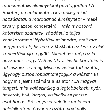
monumentális élményekkel gazdagodtam! A
Balaton, a naplemente, a közönség mind
hozzáadtak a maradandó élményhez"
– meséli
tavalyi plázsos koncertjéről.
„Idén is hasonló
katarzisra számítok, ráadásul a teljes
zenekarommal léphetünk színpadra, amit már
nagyon várok, hiszen az MVM óta ez lesz az első
koncertünk újra együtt. Mindehhez még az is
hozzátesz, hogy VZS és Ótvar Pestis barátaim is
ott lesznek, na meg Missh is velünk tart ezúttal,
úgyhogy biztos robbantani fogjuk a Plázst."
És
hogy mit jelent számára a Balaton?
„A magyar
tengert, mint valószínűleg a legtöbbeknek: nyár,
haverok, buli, lángos, vízibicikli és persze
csobbanás. Bár egyszer véletlen majdnem
belefulladtam, úgyhogy azóta maximális