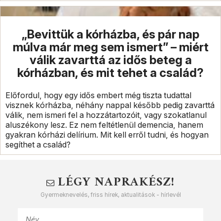
„Bevittük a kórházba, és pár nap
múlva már meg sem ismert” – miért
válik zavarttá az idős beteg a
kórházban, és mit tehet a család?
Előfordul, hogy egy idős embert még tiszta tudattal
visznek kórházba, néhány nappal később pedig zavarttá
válik, nem ismeri fel a hozzátartozóit, vagy szokatlanul
aluszékony lesz. Ez nem feltétlenül demencia, hanem
gyakran kórházi delírium. Mit kell erről tudni, és hogyan
segíthet a család?
LÉGY NAPRAKÉSZ!
Gyermeknevelés, friss hírek, aktualitások - hírlevél