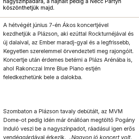
nagyszínpadára, a hajnalt pedig a Necc Partyn
köszönthetjük majd.
A hétvégét június 7-én Ákos koncertjével
kezdhetjük a Plázson, aki ezúttal Rockturnéjával és
új dalaival, az Ember maradj-gyal és a legfrissebb,
Kegyetlen szerelemmel örvendezteti meg rajongóit.
Koncertje után érdemes betérni a Plázs Arénába is,
ahol Rakonczai Imre Blue Piano estjén
feledkezhetünk bele a dalokba.
Szombaton a Plázson tavaly debütált, az MVM
Dome-ot pedig idén már önállóan megtöltő Pogány
Induló veszi be a nagyszínpadot, ráadásul igen erős
vendéggárdával érkezik.
„Nagyon jó koncert volt,