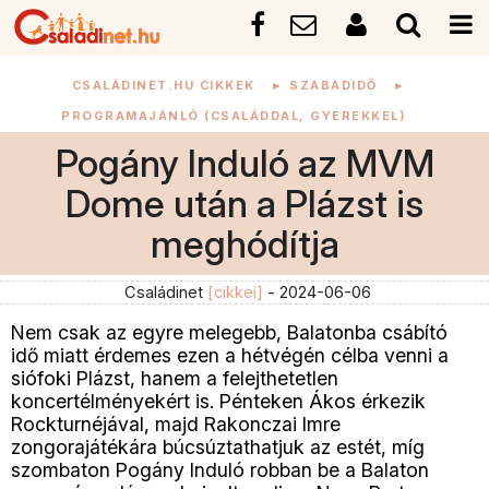
CSALÁDINET.HU CIKKEK
►
SZABADIDŐ
►
PROGRAMAJÁNLÓ (CSALÁDDAL, GYEREKKEL)
Pogány Induló az MVM
Dome után a Plázst is
meghódítja
Családinet
[cikkei]
- 2024-06-06
Nem csak az egyre melegebb, Balatonba csábító
idő miatt érdemes ezen a hétvégén célba venni a
siófoki Plázst, hanem a felejthetetlen
koncertélményekért is. Pénteken Ákos érkezik
Rockturnéjával, majd Rakonczai Imre
zongorajátékára búcsúztathatjuk az estét, míg
szombaton Pogány Induló robban be a Balaton