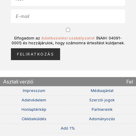
Elfogadom az
Adatkezelési szabályzatot
(NAIH: 04091-
0001) és hozzájárulok, hogy számomra értesítést küldjenek.
Asztali verzió
Fel
Impresszum
Médiaajánlat
Adatvédelem
Szerzõi jogok
Honlaptérkép
Partnereink
Cikkbeküldés
Adományozás
Adó 1%