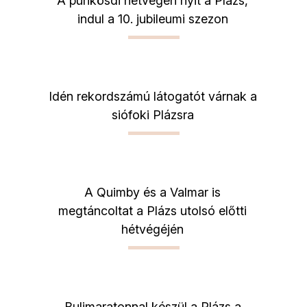
A pünkösdi hétvégén nyit a Plázs,
indul a 10. jubileumi szezon
Idén rekordszámú látogatót várnak a
siófoki Plázsra
A Quimby és a Valmar is
megtáncoltat a Plázs utolsó előtti
hétvégéjén
Bulimaratonnal készül a Plázs a