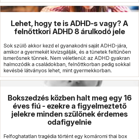
Lehet, hogy te is ADHD-s vagy? A
felnőttkori ADHD 8 árulkodó jele
Sok szülő akkor kezd el gyanakodni saját ADHD-jára,
amikor a gyermekét kivizsgálják, és a tünetek feltűnően
ismerősnek tűnnek. Nem véletlenül: az ADHD gyakran
halmozódik a családokban, felnőttkorban pedig sokkal
kevésbé látványos lehet, mint gyermekkorban.
Bokszedzés közben halt meg egy 16
éves fiú - ezekre a figyelmeztető
jelekre minden szülőnek érdemes
odafigyelnie
Felfoghatatlan tragédia történt egy komáromi thai box