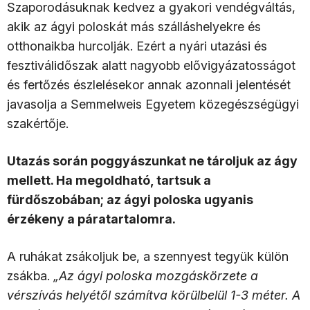
Szaporodásuknak kedvez a gyakori vendégváltás,
akik az ágyi poloskát más szálláshelyekre és
otthonaikba hurcolják. Ezért a nyári utazási és
fesztiválidőszak alatt nagyobb elővigyázatosságot
és fertőzés észlelésekor annak azonnali jelentését
javasolja a Semmelweis Egyetem közegészségügyi
szakértője.
Utazás során poggyászunkat ne tároljuk az ágy
mellett. Ha megoldható, tartsuk a
fürdőszobában; az ágyi poloska ugyanis
érzékeny a páratartalomra.
A ruhákat zsákoljuk be, a szennyest tegyük külön
zsákba.
„Az ágyi poloska mozgáskörzete a
vérszívás helyétől számítva körülbelül 1-3 méter. A