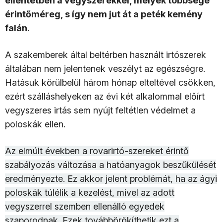
ellentétben a vegyszerekkel, melyek többsége
érintőméreg, s így nem jut át a peték kemény
falán.
A szakemberek által beltérben használt irtószerek
általában nem jelentenek veszélyt az egészségre.
Hatásuk körülbelül három hónap elteltével csökken,
ezért szálláshelyeken az évi két alkalommal előírt
vegyszeres irtás sem nyújt feltétlen védelmet a
poloskák ellen.
Az elmúlt években a rovarirtó-szereket érintő
szabályozás változása a hatóanyagok beszűkülését
eredményezte. Ez akkor jelent problémát, ha az ágyi
poloskák túlélik a kezelést, mivel az adott
vegyszerrel szemben ellenálló egyedek
szaporodnak. Ezek továbbörökíthetik ezt a