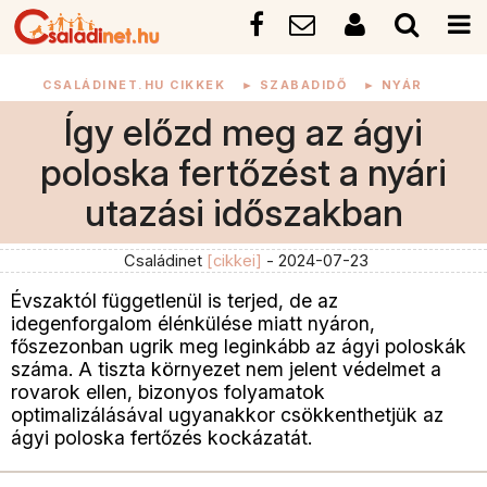
CSALÁDINET.HU CIKKEK
►
SZABADIDŐ
►
NYÁR
Így előzd meg az ágyi
poloska fertőzést a nyári
utazási időszakban
Családinet
[cikkei]
- 2024-07-23
Évszaktól függetlenül is terjed, de az
idegenforgalom élénkülése miatt nyáron,
főszezonban ugrik meg leginkább az ágyi poloskák
száma. A tiszta környezet nem jelent védelmet a
rovarok ellen, bizonyos folyamatok
optimalizálásával ugyanakkor csökkenthetjük az
ágyi poloska fertőzés kockázatát.