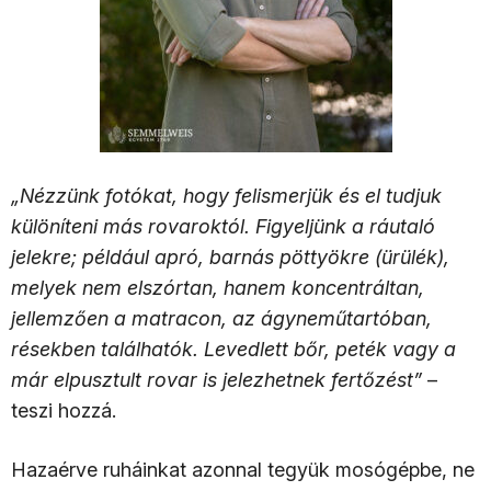
„Nézzünk fotókat, hogy felismerjük és el tudjuk
különíteni más rovaroktól. Figyeljünk a ráutaló
jelekre; például apró, barnás pöttyökre (ürülék),
melyek nem elszórtan, hanem koncentráltan,
jellemzően a matracon, az ágyneműtartóban,
résekben találhatók. Levedlett bőr, peték vagy a
már elpusztult rovar is jelezhetnek fertőzést”
–
teszi hozzá.
Hazaérve ruháinkat azonnal tegyük mosógépbe, ne