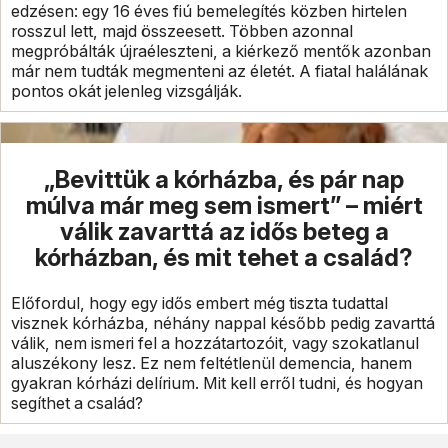
edzésen: egy 16 éves fiú bemelegítés közben hirtelen
rosszul lett, majd összeesett. Többen azonnal
megpróbálták újraéleszteni, a kiérkező mentők azonban
már nem tudták megmenteni az életét. A fiatal halálának
pontos okát jelenleg vizsgálják.
„Bevittük a kórházba, és pár nap
múlva már meg sem ismert” – miért
válik zavarttá az idős beteg a
kórházban, és mit tehet a család?
Előfordul, hogy egy idős embert még tiszta tudattal
visznek kórházba, néhány nappal később pedig zavarttá
válik, nem ismeri fel a hozzátartozóit, vagy szokatlanul
aluszékony lesz. Ez nem feltétlenül demencia, hanem
gyakran kórházi delírium. Mit kell erről tudni, és hogyan
segíthet a család?