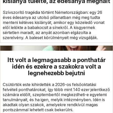
kislánya túlélte, az édesanya meghalt
Szívszorító tragédia történt Németországban: egy 26
éves édesanya az utolsó pillanatban még meg tudta
menteni kétéves kislányát, amikor egy közeledő vonat
elől lelökte a babakocsit a sínekről. A kisgyermek
sértetlen maradt, az anyát azonban elgázolta a
szerelvény. A baleset körülményeit még vizsgálják.
Itt volt a legmagasabb a ponthatár
idén és ezekre a szakokra volt a
legnehezebb bejutni
Csütörtök este kihirdették a 2026-os felsőoktatási
felvételi ponthatárokat, így több mint 140 ezer jelentkező
számára eldőlt, szeptembertől megkezdheti-e egyetemi
tanulmányait, és ha igen, melyik intézményben. Idén is
akadtak olyan szakok, amelyekre rendkívül magas
pontszámmal lehetett csak bekerülni.