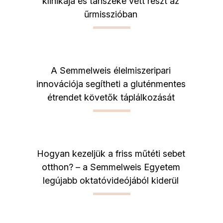
klinikája és tanszéke vett részt az
űrmisszióban
A Semmelweis élelmiszeripari
innovációja segítheti a gluténmentes
étrendet követők táplálkozását
Hogyan kezeljük a friss műtéti sebet
otthon? – a Semmelweis Egyetem
legújabb oktatóvideójából kiderül