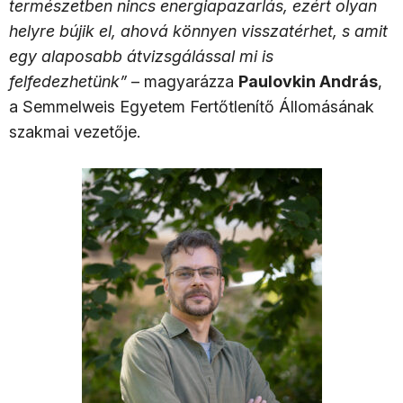
természetben nincs energiapazarlás, ezért olyan
helyre bújik el, ahová könnyen visszatérhet, s amit
egy alaposabb átvizsgálással mi is
felfedezhetünk”
– magyarázza
Paulovkin András
,
a Semmelweis Egyetem Fertőtlenítő Állomásának
szakmai vezetője.