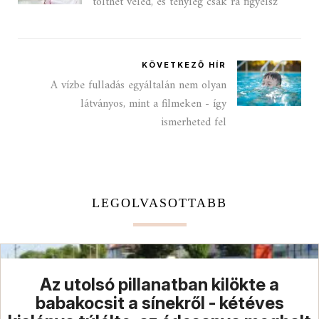
tölthet veled, és tényleg csak rá figyelsz
KÖVETKEZŐ HÍR
A vízbe fulladás egyáltalán nem olyan
látványos, mint a filmeken - így
ismerheted fel
LEGOLVASOTTABB
Az utolsó pillanatban kilökte a
babakocsit a sínekről - kétéves