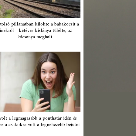
tolsó pillanatban kilökte a babakocsit a
ínekről - kétéves kislánya túlélte, az
édesanya meghalt
 volt a legmagasabb a ponthatár idén és
re a szakokra volt a legnehezebb bejutni