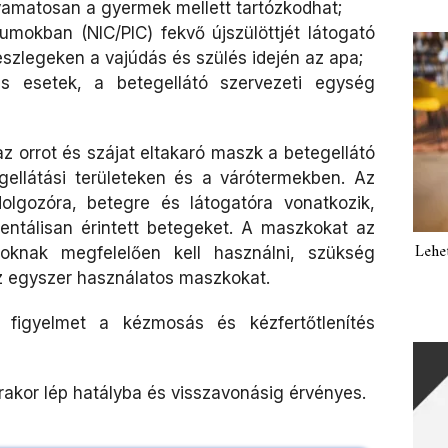
lyamatosan a gyermek mellett tartózkodhat;
umokban (NIC/PIC) fekvő újszülöttjét látogató
észlegeken a vajúdás és szülés idején az apa;
es esetek, a betegellátó szervezeti egység
z orrot és szájat eltakaró maszk a betegellátó
ellátási területeken és a várótermekben. Az
olgozóra, betegre és látogatóra vonatkozik,
entálisan érintett betegeket. A maszkokat az
Lehe
yoknak megfelelően kell használni, szükség
az egyszer használatos maszkokat.
a figyelmet a kézmosás és kézfertőtlenítés
órakor lép hatályba és visszavonásig érvényes.