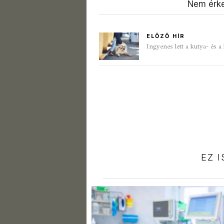
Nem érke
ELŐZŐ HÍR
Ingyenes lett a kutya- és 
EZ 