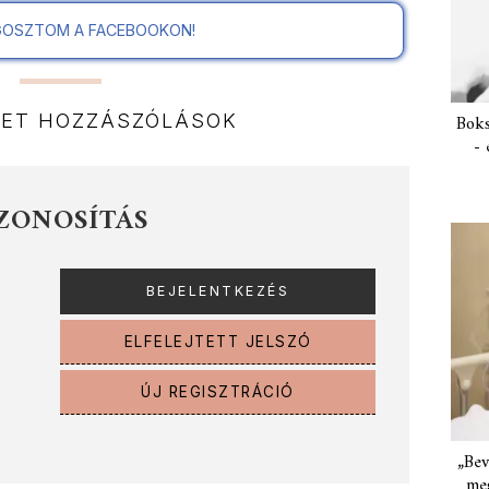
OSZTOM A FACEBOOKON!
NET HOZZÁSZÓLÁSOK
Boks
- 
ZONOSÍTÁS
ELFELEJTETT JELSZÓ
ÚJ REGISZTRÁCIÓ
„Bev
meg