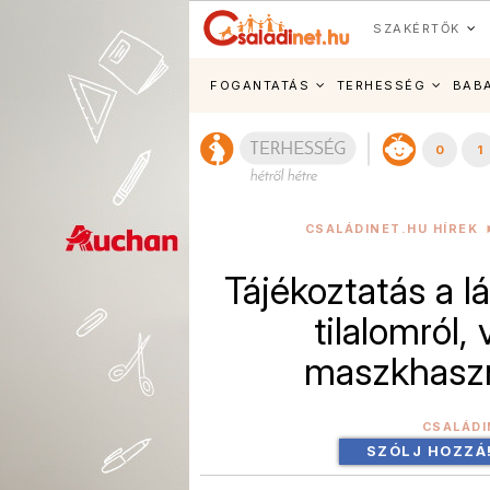
SZAKÉRTŐK
FOGANTATÁS
TERHESSÉG
BAB
0
1
CSALÁDINET.HU HÍREK
Tájékoztatás a lá
tilalomról,
maszkhaszn
CSALÁDI
SZÓLJ HOZZÁ