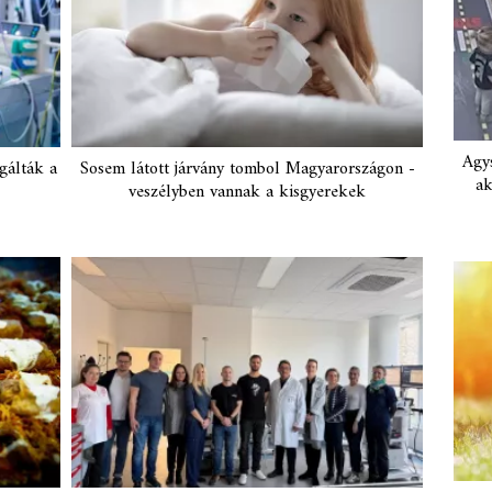
Agys
gálták a
Sosem látott járvány tombol Magyarországon -
ak
veszélyben vannak a kisgyerekek