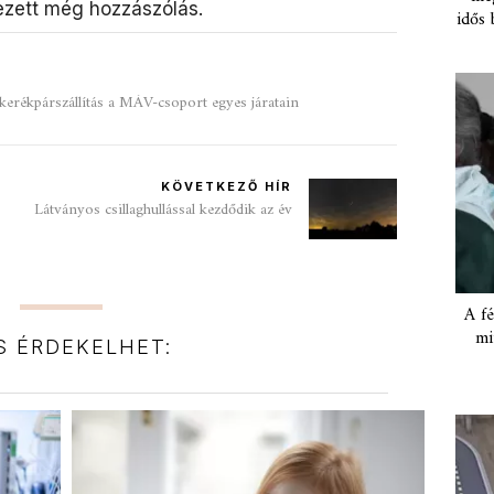
zett még hozzászólás.
idős 
a kerékpárszállítás a MÁV-csoport egyes járatain
KÖVETKEZŐ HÍR
Látványos csillaghullással kezdődik az év
A fé
mi
IS ÉRDEKELHET: