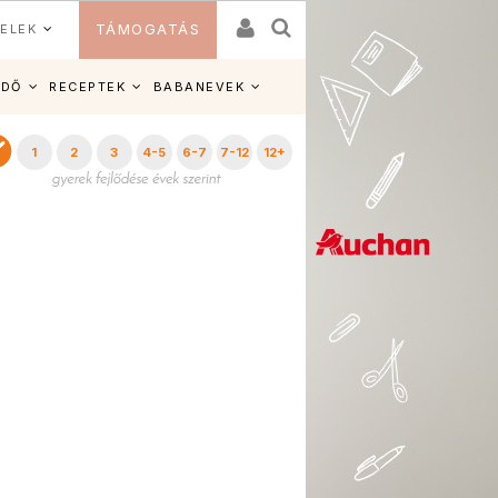
ELEK
TÁMOGATÁS
IDŐ
RECEPTEK
BABANEVEK
1
2
3
4-5
6-7
7-12
12+