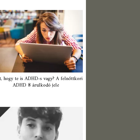
t, hogy te is ADHD-s vagy? A felnőttkori
ADHD 8 árulkodó jele