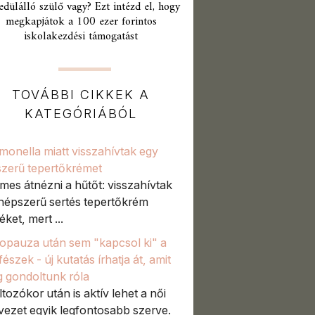
edülálló szülő vagy? Ezt intézd el, hogy
megkapjátok a 100 ezer forintos
iskolakezdési támogatást
TOVÁBBI CIKKEK A
KATEGÓRIÁBÓL
monella miatt visszahívtak egy
zerű tepertőkrémet
mes átnézni a hűtőt: visszahívtak
népszerű sertés tepertőkrém
ket, mert ...
pauza után sem "kapcsol ki" a
észek - új kutatás írhatja át, amit
g gondoltunk róla
ltozókor után is aktív lehet a női
vezet egyik legfontosabb szerve.