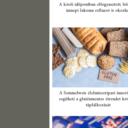
A késői időpontban elfogyasztott, bő
ünnepi lakoma refluxot is okozh
A Semmelweis élelmiszeripari innová
segítheti a gluténmentes étrendet kö
táplálkozását