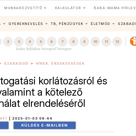
MUNKAKÖZVETÍTŐ
KALKULÁTOR
BABA-MAMA HÍRLEV
A
GYEREKNEVELÉS
TB, PÉNZÜGYEK
ÉLETMÓD
SZABAD
2
3
4
5
6
7
8
9
10
11
12
SZABADIDŐ
HÍREK, ÉRDEKESSÉGEK
togatási korlátozásról és
 valamint a kötelező
álat elrendeléséről
NET
|
2025-01-03 09:44
!
KÜLDÉS E-MAILBEN