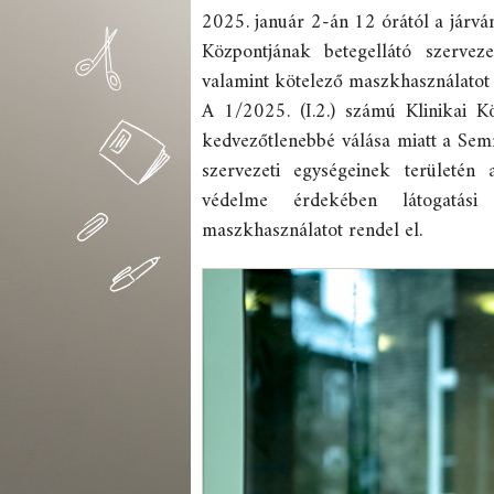
2025. január 2-án 12 órától a járvá
Központjának betegellátó szervezet
valamint kötelező maszkhasználatot 
A 1/2025. (I.2.) számú Klinikai Kö
kedvezőtlenebbé válása miatt a Sem
szervezeti egységeinek területén
védelme érdekében látogatási 
maszkhasználatot rendel el.