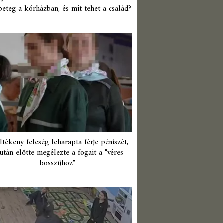
beteg a kórházban, és mit tehet a család?
ltékeny feleség leharapta férje péniszét,
után előtte megélezte a fogait a "véres
bosszúhoz"