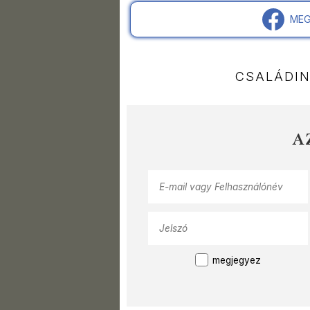
MEG
CSALÁDI
A
megjegyez