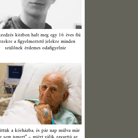
zedzés közben halt meg egy 16 éves fiú
ezekre a figyelmeztető jelekre minden
szülőnek érdemes odafigyelnie
ittük a kórházba, és pár nap múlva már
 sem ismert” – miért válik zavarttá az