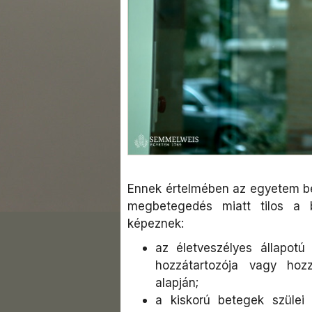
Ennek értelmében az egyetem bet
megbetegedés miatt tilos a b
képeznek:
az életveszélyes állapotú
hozzátartozója vagy hozzá
alapján;
a kiskorú betegek szülei 