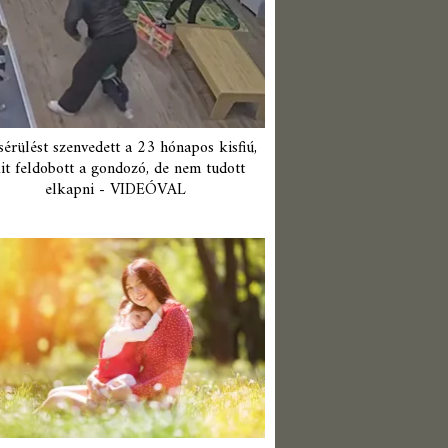
érülést szenvedett a 23 hónapos kisfiú,
it feldobott a gondozó, de nem tudott
elkapni - VIDEÓVAL