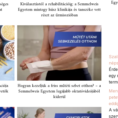
Egy
séges
Kiválasztástól a rehabilitációig: a Semmelweis
at
Egyetem mintegy húsz klinikája és tanszéke vett
részt az űrmisszióban
Szal
néps
Érde
egy 
termé
ciója
Hogyan kezeljük a friss műtéti sebet otthon? – a
vetők
Semmelweis Egyetem legújabb oktatóvideójából
Meno
kiderül
petef
eddi
A vá
szer