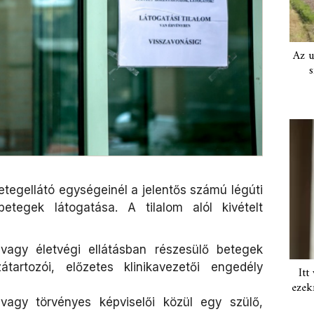
Az u
s
egellátó egységeinél a jelentős számú légúti
etegek látogatása. A tilalom alól kivételt
 vagy életvégi ellátásban részesülő betegek
tartozói, előzetes klinikavezetői engedély
Itt
ezek
vagy törvényes képviselői közül egy szülő,